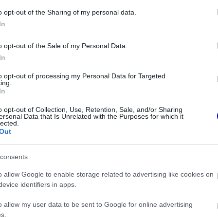
o opt-out of the Sharing of my personal data.
4
7
Némí
In
n kiemelkedő versenyző. Nincs a legnagyobbak szintjén, e
o opt-out of the Sale of my Personal Data.
In
to opt-out of processing my Personal Data for Targeted
ing.
In
4
3
Némí
o opt-out of Collection, Use, Retention, Sale, and/or Sharing
ersonal Data that Is Unrelated with the Purposes for which it
rálni magát a 2007-2008-as szintjére, akkor partiban leh
lected.
 esélye is nyílhat a 8. koronára. Az a fiatalos hév, az 
Out
 volt, ha újra tudja gyújtani, akkor előjöhet a vadállat
ciben elkényelmesedett és közben megkopott
consents
o allow Google to enable storage related to advertising like cookies on
evice identifiers in apps.
HITELESÍTETT
5
4
Némí
o allow my user data to be sent to Google for online advertising
i
2026. 01. 10. 14:35
(szerkesztve)
s.