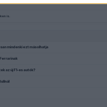
ken is.
rosan mindenki ezt másolhatja
Ferrarinak
Ijesztő jelzés Spából, tényleg túl lassúak lettek az új F1-es autók?
ullnál