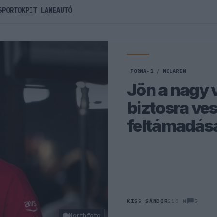
SPORTOK
PIT LANE
AUTÓ
FORMA-1
/
MCLAREN
Jön a nagy 
biztosra ve
feltámadás
5
KISS SÁNDOR
210 N
Northfoto