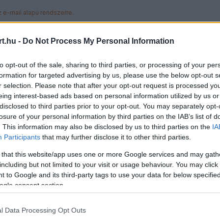
z e-mail alapú rendszerre.
t.hu -
Do Not Process My Personal Information
6
4
Némí
to opt-out of the sale, sharing to third parties, or processing of your per
formation for targeted advertising by us, please use the below opt-out s
r selection. Please note that after your opt-out request is processed y
enlegi formája a valós tehetsége neki. Hogy ő jobban sze
eing interest-based ads based on personal information utilized by us or
él 2-3 másodperccel gyorsabb autó kéne, és még akkor is 
disclosed to third parties prior to your opt-out. You may separately opt-
bb csapattársa, aki tavaly is agyonoktatta azonos autóva
losure of your personal information by third parties on the IAB’s list of
. This information may also be disclosed by us to third parties on the
IA
Participants
that may further disclose it to other third parties.
4
2
Némí
 that this website/app uses one or more Google services and may gath
:22
including but not limited to your visit or usage behaviour. You may click 
 to Google and its third-party tags to use your data for below specifi
s készen áll arra, hogy ismét a mezőny élén harcoljon." 
ogle consent section.
történelem...
l Data Processing Opt Outs