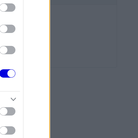
tás
Válasz
z a
tás
Válasz
et
a
i énje,
tás
Válasz