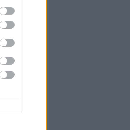
m lenne
re a
 (azért
orszak
ők
em volt
mögött
l vagy
ad - de
a. Ez
azkodni,
os hével
rezték.
em
 is