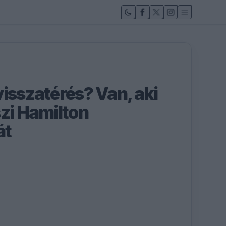
visszatérés? Van, aki
szi Hamilton
át