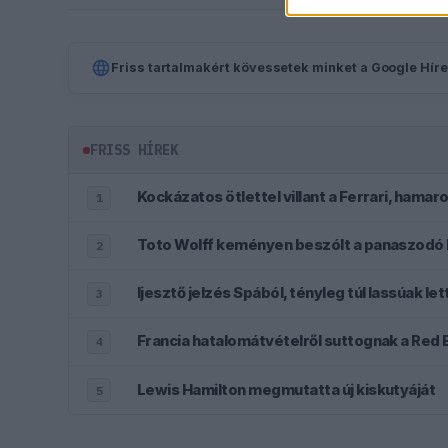
Friss tartalmakért kövessetek minket a Google Híre
FRISS HÍREK
Kockázatos ötlettel villant a Ferrari, hama
1
Toto Wolff keményen beszólt a panaszodó 
2
3
Francia hatalomátvételről suttognak a Red B
4
Lewis Hamilton megmutatta új kiskutyáját
5