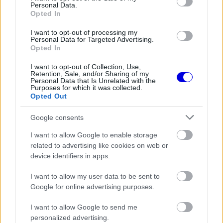
Personal Data.
EZEKET IS AJÁNLJUK
Opted In
I want to opt-out of processing my
Personal Data for Targeted Advertising.
PIT LANE
Opted In
Betörtek Lewis Hamilton
szerelmének villájába és elvitték az
I want to opt-out of Collection, Use,
autóját
Retention, Sale, and/or Sharing of my
Personal Data that Is Unrelated with the
Purposes for which it was collected.
Opted Out
FORMA-1
A rejtett képesség, ami miatt
Google consents
Alonso még mindig a legjobbak
között van
I want to allow Google to enable storage
related to advertising like cookies on web or
device identifiers in apps.
FORMA-1
I want to allow my user data to be sent to
Schumacher különleges jogai miatt
nem maradhatott a korábbi
Google for online advertising purposes.
Ferrari-pilótapáros
I want to allow Google to send me
personalized advertising.