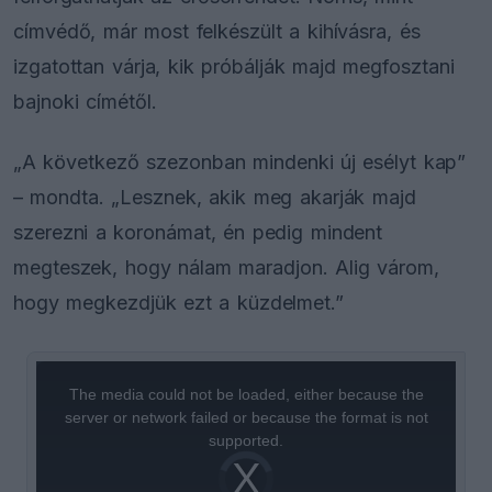
címvédő, már most felkészült a kihívásra, és
izgatottan várja, kik próbálják majd megfosztani
bajnoki címétől.
„A következő szezonban mindenki új esélyt kap”
– mondta. „Lesznek, akik meg akarják majd
szerezni a koronámat, én pedig mindent
megteszek, hogy nálam maradjon. Alig várom,
hogy megkezdjük ezt a küzdelmet.”
This
is
a
The media could not be loaded, either because the
modal
window.
server or network failed or because the format is not
supported.
Video
Player
is