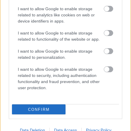
Norris sem tart attól, hogy Hamilton ne találna
I want to allow Google to enable storage
related to analytics like cookies on web or
vissza a csúcsra. A 26 éves McLaren-pilóta
device identifiers in apps.
elmondta, mennyire várja, hogy újra éles csatákat
I want to allow Google to enable storage
vívhasson Hamiltonnal. „Már eddig is sokszor
related to functionality of the website or app.
küzdöttünk egymással a pályán” – mondta a Sky
I want to allow Google to enable storage
Sports F1-nek adott interjújában. – „Nagyon
related to personalization.
szeretnék még többször megmérkőzni vele.”
I want to allow Google to enable storage
related to security, including authentication
„A Ferrari sokkal nehezebb helyzetbe került, mint
functionality and fraud prevention, and other
azt bárki előre gondolta. De ha van valaki, aki
user protection.
képes ebből a helyzetből is felállni, az
Lewis
Hamilton
. Ő már bebizonyította, hogy a
CONFIRM
történelem egyik legjobbja, és én tényleg
remélem, hogy újra harcolhatok ellene a
Data Deletion
Data Access
Privacy Policy