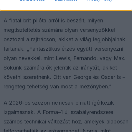
győzelmekért” – tette hozzá Norris.
A fiatal brit pilóta arról is beszélt, milyen
megtiszteltetés számára olyan versenyzőkkel
osztozni a rajtrácson, akiket a világ legjobbjainak
tartanak. „Fantasztikus érzés együtt versenyezni
olyan nevekkel, mint Lewis, Fernando, vagy Max.
Sokunk számára ők jelentik az iránytűt, akiket
követni szeretnénk. Ott van George és Oscar is –
rengeteg tehetség van most a mezőnyben.”
A 2026-os szezon nemcsak emiatt ígérkezik
izgalmasnak. A Forma–1 új szabályrendszere
számos technikai változást hoz, amelyek alaposan
felforgathatják az erősorrendet. Norris, mint