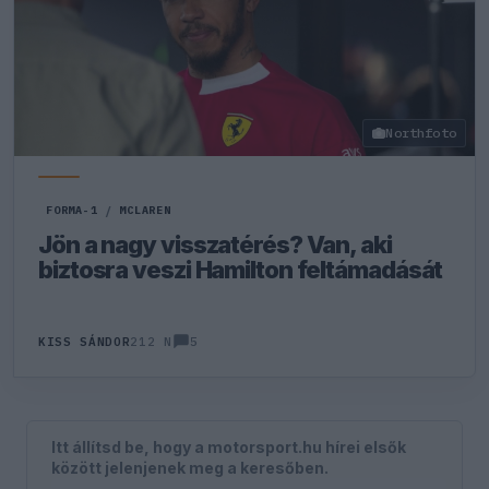
Northfoto
FORMA-1
/
MCLAREN
Jön a nagy visszatérés? Van, aki
biztosra veszi Hamilton feltámadását
5
KISS SÁNDOR
212 N
Itt állítsd be, hogy a motorsport.hu hírei elsők
között jelenjenek meg a keresőben.