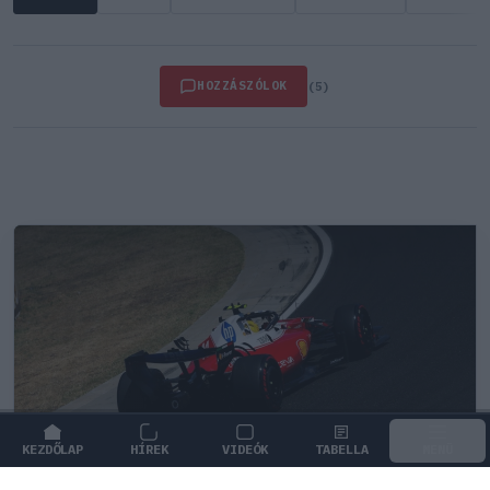
HOZZÁSZÓLOK
(5)
KEZDŐLAP
HÍREK
VIDEÓK
TABELLA
MENÜ