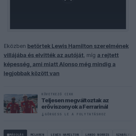
loading.
Eközben
betörtek Lewis Hamilton szerelmének
villájába és elvitték az autóját
, míg
a rejtett
képesség, ami miatt Alonso még mindig a
legjobbak között van
KÖVETKEZŐ CIKK
Teljesen megváltoztak az
erőviszonyok a Ferrarinál
↓
GÖRGESS LE A FOLYTATÁSHOZ
MÁSOLÁS
MCLAREN
LEWIS HAMILTON
LANDO NORRIS
SZABÁLYVÁL