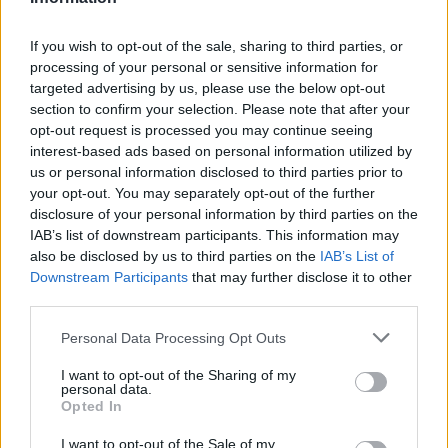
Video
a
Player
is
If you wish to opt-out of the sale, sharing to third parties, or
loading.
modal
processing of your personal or sensitive information for
window.
targeted advertising by us, please use the below opt-out
section to confirm your selection. Please note that after your
opt-out request is processed you may continue seeing
interest-based ads based on personal information utilized by
us or personal information disclosed to third parties prior to
Ennek ellenére, Hamilton a 41. születésnapján,
your opt-out. You may separately opt-out of the further
disclosure of your personal information by third parties on the
amelyet január 7-én ünnepelt, magabiztos és
IAB’s list of downstream participants. This information may
inspiráló üzenettel jelentkezett Instagramján. A brit
also be disclosed by us to third parties on the
IAB’s List of
Downstream Participants
that may further disclose it to other
legenda úgy fogalmazott, hogy újult erővel tekint
third parties.
a jövőbe, és készen áll arra, hogy ismét a mezőny
Please note that this website/app uses one or more Google
Personal Data Processing Opt Outs
élén harcoljon. Az optimista hangvétel sok
services and may gather and store information including but
not limited to your visit or usage behaviour. You may click to
I want to opt-out of the Sharing of my
rajongónak visszaadta a reményt, hogy még
personal data.
grant or deny consent to Google and its third-party tags to
Opted In
láthatják őt a régi formájában.
use your data for below specified purposes in below Google
consent section.
I want to opt-out of the Sale of my