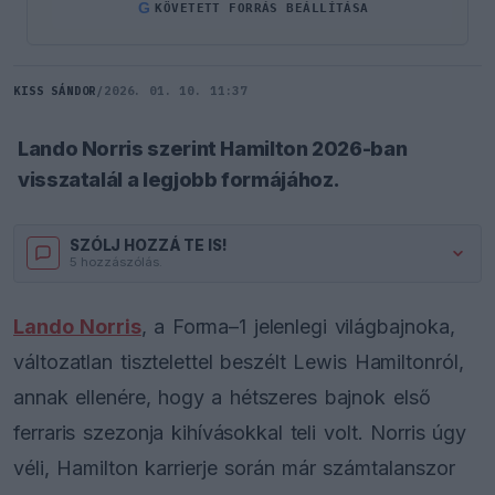
G
KÖVETETT FORRÁS BEÁLLÍTÁSA
KISS SÁNDOR
/
2026. 01. 10. 11:37
Lando Norris szerint Hamilton 2026-ban
visszatalál a legjobb formájához.
SZÓLJ HOZZÁ TE IS!
5 hozzászólás.
Lando Norris
, a Forma–1 jelenlegi világbajnoka,
változatlan tisztelettel beszélt Lewis Hamiltonról,
annak ellenére, hogy a hétszeres bajnok első
ferraris szezonja kihívásokkal teli volt. Norris úgy
véli, Hamilton karrierje során már számtalanszor