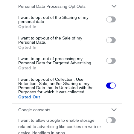
The media could not be loaded, either because
This
Please note that this website/app uses one or more Google
Personal Data Processing Opt Outs
the server or network failed or because the format
services and may gather and store information including but
is
is not supported.
not limited to your visit or usage behaviour. You may click to
I want to opt-out of the Sharing of my
Video
a
personal data.
grant or deny consent to Google and its third-party tags to
Player
Opted In
is
loading.
use your data for below specified purposes in below Google
modal
consent section.
I want to opt-out of the Sale of my
window.
Personal Data.
Opted In
I want to opt-out of processing my
Personal Data for Targeted Advertising.
Opted In
„Max egyre inkább megmutatja, mennyire
I want to opt-out of Collection, Use,
különleges ember” – fogalmazott Jos Verstappen
Retention, Sale, and/or Sharing of my
Personal Data that Is Unrelated with the
a Formule1.nl-nek adott interjúban. „És közben
Purposes for which it was collected.
Opted Out
ugyanaz a szerethető srác maradt. Ezt teljes
Google consents
szívemből mondom. Nagyon kellemes vele együtt
lenni.”
I want to allow Google to enable storage
related to advertising like cookies on web or
device identifiers in apps.