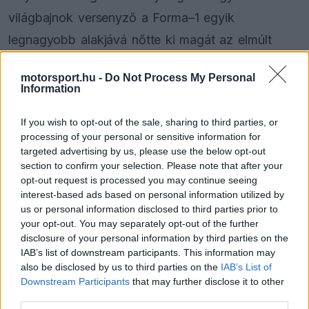
világbajnok versenyző a Forma–1 egyik
legnagyobb alakjává nőtte ki magát az elmúlt
években, de a sikerek ellenére sem változott meg
motorsport.hu -
Do Not Process My Personal
alapjaiban.
Information
A holland pilóta pályafutása során már számos
If you wish to opt-out of the sale, sharing to third parties, or
processing of your personal or sensitive information for
rekordot megdöntött, a versenyhétvégéken pedig
targeted advertising by us, please use the below opt-out
kíméletlen profizmussal dolgozik, mind
section to confirm your selection. Please note that after your
opt-out request is processed you may continue seeing
önmagával, mind a csapatával szemben a
interest-based ads based on personal information utilized by
legmagasabb elvárásokat támasztva. Ugyanakkor
us or personal information disclosed to third parties prior to
your opt-out. You may separately opt-out of the further
a pályán kívül egy egészen másik oldalát is
disclosure of your personal information by third parties on the
IAB’s list of downstream participants. This information may
megmutatja – ezt jól ismeri az édesapja is.
also be disclosed by us to third parties on the
IAB’s List of
Downstream Participants
that may further disclose it to other
third parties.