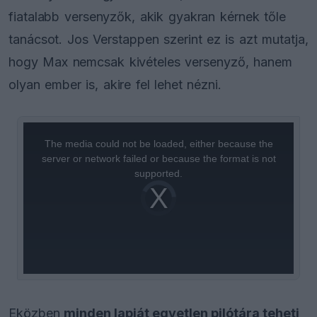
fiatalabb versenyzők, akik gyakran kérnek tőle
tanácsot. Jos Verstappen szerint ez is azt mutatja,
hogy Max nemcsak kivételes versenyző, hanem
olyan ember is, akire fel lehet nézni.
This
is
a
The media could not be loaded, either because the
modal
window.
server or network failed or because the format is not
supported.
Video
Player
is
loading.
Eközben
minden lapját egyetlen pilótára teheti