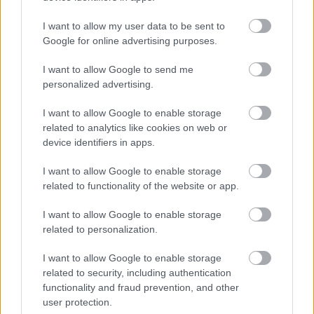
EZEKET IS AJÁNLJUK
I want to allow my user data to be sent to
Google for online advertising purposes.
FORMA-1
Minden lapját egyetlen pilótára
I want to allow Google to send me
teheti fel a Ferrari
personalized advertising.
I want to allow Google to enable storage
related to analytics like cookies on web or
device identifiers in apps.
FORMA-1
Sainz visszatérne a Red Bullhoz,
ahol a győzelemért harcolhatna
I want to allow Google to enable storage
related to functionality of the website or app.
I want to allow Google to enable storage
related to personalization.
FORMA-1
Toto Wolff keményen beszólt a
panaszodó Ferrarinak
I want to allow Google to enable storage
related to security, including authentication
functionality and fraud prevention, and other
user protection.