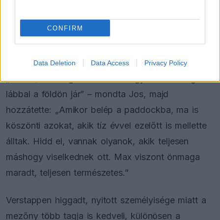
Nem felejtette el, honnan indult A korábbi F1-es
pilóta szerint fia legnagyobb erénye, hogy a
CONFIRM
földön maradt, és nem felejtette el, kik támogatták
őt a kezdetekkor.
Data Deletion
Data Access
Privacy Policy
„Tudod, mi a legfontosabb? Hogy Max mindig két
lábbal a földön jár” – mondta Jos, majd
hozzátette: „Amikor belép a paddockba, ma is
köszönti azokat, akik tíz évvel ezelőtt is mellette
álltak. Hidd el, vannak olyanok, akik teljesen
máshogy viselkednek ott. Max viszont önmaga
maradt, teljesen természetes.”
Verstappen higgadt, nyitott személyisége miatt a
mezőny több tagja is kedveli, különösen a