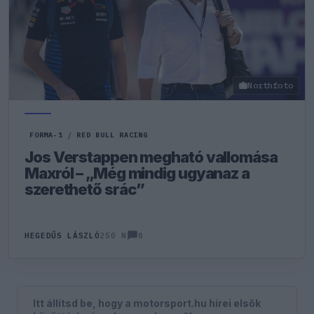
Northfoto
FORMA-1
/
RED BULL RACING
Jos Verstappen megható vallomása
Maxról – „Még mindig ugyanaz a
szerethető srác”
0
HEGEDŰS LÁSZLÓ
250 N
Itt állítsd be, hogy a motorsport.hu hírei elsők