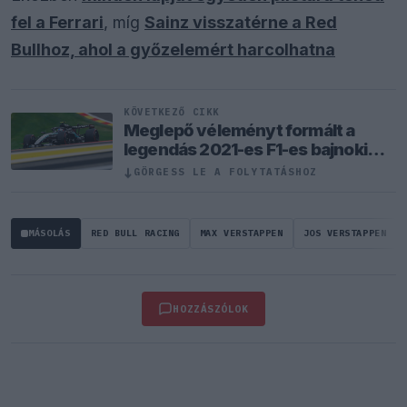
fel a Ferrari
, míg
Sainz visszatérne a Red
Bullhoz, ahol a győzelemért harcolhatna
KÖVETKEZŐ CIKK
Meglepő véleményt formált a
legendás 2021-es F1-es bajnoki
párharcról Antonelli
↓
GÖRGESS LE A FOLYTATÁSHOZ
MÁSOLÁS
RED BULL RACING
MAX VERSTAPPEN
JOS VERSTAPPEN
HOZZÁSZÓLOK