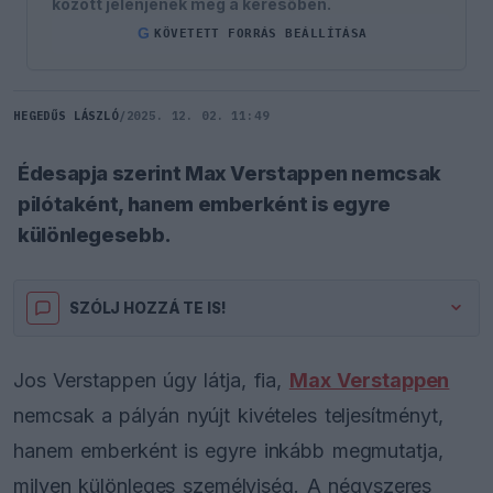
között jelenjenek meg a keresőben.
G
KÖVETETT FORRÁS BEÁLLÍTÁSA
HEGEDŰS LÁSZLÓ
/
2025. 12. 02. 11:49
Édesapja szerint Max Verstappen nemcsak
pilótaként, hanem emberként is egyre
különlegesebb.
SZÓLJ HOZZÁ TE IS!
Jos Verstappen úgy látja, fia,
Max Verstappen
nemcsak a pályán nyújt kivételes teljesítményt,
hanem emberként is egyre inkább megmutatja,
milyen különleges személyiség. A négyszeres