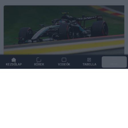
KEZDŐLAP
HÍREK
VIDEÓK
TABELLA
MENÜ
FORMA-1
/
MERCEDES
Meglepő véleményt formált a
legendás 2021-es F1-es bajnoki
párharcról Antonelli
Andrea Kimi Antonelli úgy véli, a 2021-es idényben
Lewis Hamilton és Max Verstappen egyaránt
megérdemelte volna a világbajnoki címet.