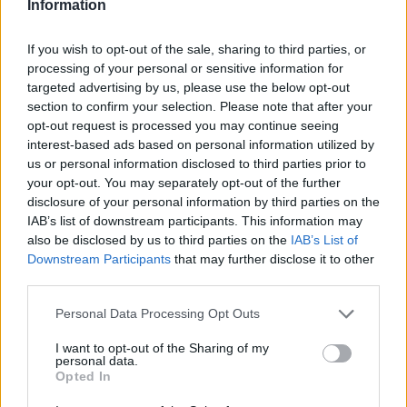
a pénzügyi feltételek miatt nemet mondott.
Information
Verstappen apja szerint ebből semmi nem igaz, és
If you wish to opt-out of the sale, sharing to third parties, or
ezt a közösségi médiában is egyértelművé tette.
processing of your personal or sensitive information for
targeted advertising by us, please use the below opt-out
section to confirm your selection. Please note that after your
„Ralf, megint téves információkat terjesztesz” –
opt-out request is processed you may continue seeing
írta Jos Verstappen.
interest-based ads based on personal information utilized by
us or personal information disclosed to third parties prior to
your opt-out. You may separately opt-out of the further
disclosure of your personal information by third parties on the
The media could not be loaded, either because
This
IAB’s list of downstream participants. This information may
the server or network failed or because the format
also be disclosed by us to third parties on the
IAB’s List of
is
is not supported.
Downstream Participants
that may further disclose it to other
Video
a
third parties.
Player
is
loading.
modal
Please note that this website/app uses one or more Google
Personal Data Processing Opt Outs
services and may gather and store information including but
window.
not limited to your visit or usage behaviour. You may click to
I want to opt-out of the Sharing of my
personal data.
grant or deny consent to Google and its third-party tags to
Opted In
use your data for below specified purposes in below Google
consent section.