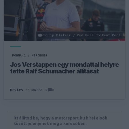
Philip Platzer / Red Bull Content Pool
FORMA-1
/
MERCEDES
Jos Verstappen egy mondattal helyre
tette Ralf Schumacher állítását
0
KOVÁCS BOTOND
51 N
Itt állítsd be, hogy a motorsport.hu hírei elsők
között jelenjenek meg a keresőben.