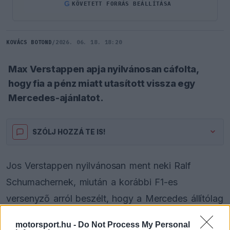
G
KÖVETETT FORRÁS BEÁLLÍTÁSA
KOVÁCS BOTOND
/
2026. 06. 18. 18:20
Max Verstappen apja nyilvánosan cáfolta,
hogy fia a pénz miatt utasított vissza egy
Mercedes-ajánlatot.
SZÓLJ HOZZÁ TE IS!
Jos Verstappen nyilvánosan ment neki Ralf
Schumachernek, miután a korábbi F1-es
versenyző arról beszélt, hogy a Mercedes állítólag
szerződést kínált Max Verstappennek, ő azonban
motorsport.hu -
Do Not Process My Personal