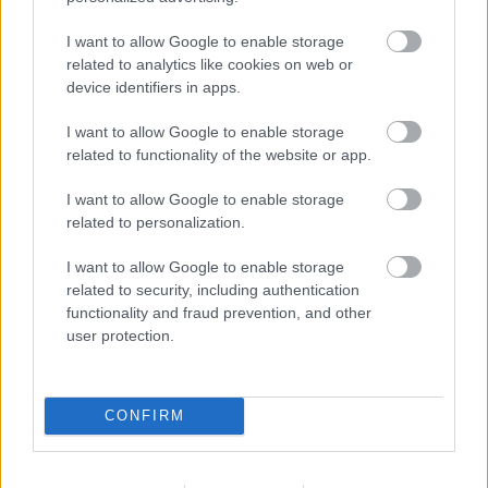
FORMA-1
I want to allow Google to enable storage
Toto Wolff keményen beszólt a
panaszodó Ferrarinak
related to analytics like cookies on web or
device identifiers in apps.
I want to allow Google to enable storage
related to functionality of the website or app.
FORMA-1
A saját protezsáltja állhat Max
I want to allow Google to enable storage
Verstappen útjába a jövőben
related to personalization.
I want to allow Google to enable storage
related to security, including authentication
„A Mercedesnél azt hallani, hogy Wolff a
functionality and fraud prevention, and other
háttérben ajánlatot tett neki. Csakhogy ez az
user protection.
ajánlat állítólag pénzügyileg annyira rossz volt,
hogy szóba sem jöhetett. Úgy tűnik, jelenleg ez
CONFIRM
zajlik a háttérben” – mondta Schumacher.