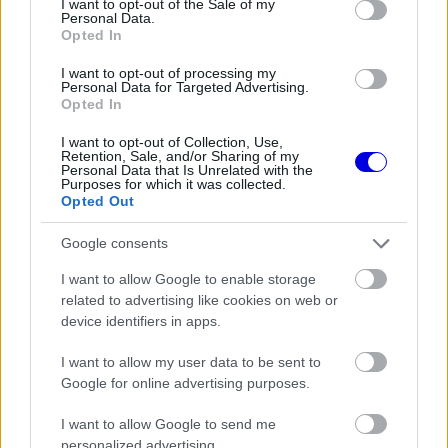
I want to opt-out of the Sale of my
Personal Data.
Schumacher a Backstage Boxengasse podcastban
Opted In
beszélt arról, hogy a háttérben Toto Wolff
I want to opt-out of processing my
Personal Data for Targeted Advertising.
ajánlatot tett Max Verstappennek. Azt állította, a
Opted In
Mercedesnél úgy tudják, hogy az egyeztetés
I want to opt-out of Collection, Use,
valóban megtörtént, csakhogy az ajánlat
Retention, Sale, and/or Sharing of my
Personal Data that Is Unrelated with the
Purposes for which it was collected.
anyagilag annyira gyenge volt, hogy emiatt eleve
Opted Out
nem is lehetett valódi opció.
Google consents
EZEKET IS AJÁNLJUK
I want to allow Google to enable storage
related to advertising like cookies on web or
device identifiers in apps.
PIT LANE
I want to allow my user data to be sent to
Lewis Hamilton megmutatta új
kiskutyáját
Google for online advertising purposes.
I want to allow Google to send me
personalized advertising.