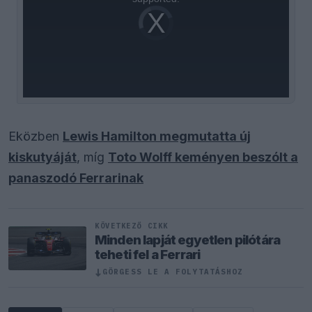
Video
Player
is
loading.
Eközben
Lewis Hamilton megmutatta új
kiskutyáját
, míg
Toto Wolff keményen beszólt a
panaszodó Ferrarinak
KÖVETKEZŐ CIKK
Minden lapját egyetlen pilótára
teheti fel a Ferrari
↓
GÖRGESS LE A FOLYTATÁSHOZ