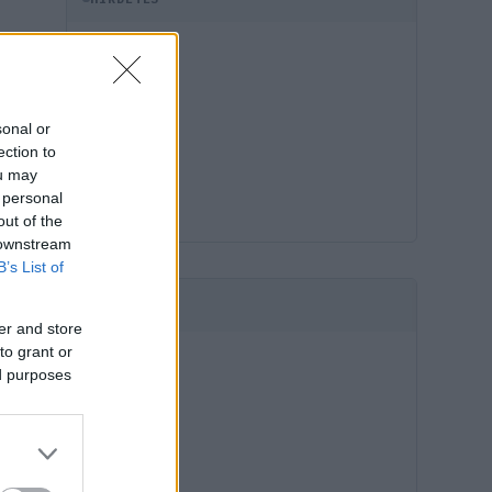
sonal or
ection to
ou may
 personal
out of the
 downstream
B’s List of
HIRDETÉS
er and store
to grant or
ed purposes