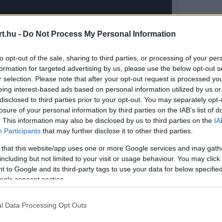
t.hu -
Do Not Process My Personal Information
to opt-out of the sale, sharing to third parties, or processing of your per
formation for targeted advertising by us, please use the below opt-out s
r selection. Please note that after your opt-out request is processed y
eing interest-based ads based on personal information utilized by us or
disclosed to third parties prior to your opt-out. You may separately opt-
losure of your personal information by third parties on the IAB’s list of
. This information may also be disclosed by us to third parties on the
IA
Participants
that may further disclose it to other third parties.
 that this website/app uses one or more Google services and may gath
tő jelenetet hozott
including but not limited to your visit or usage behaviour. You may click 
 to Google and its third-party tags to use your data for below specifi
 Nagydíj hétvégéjén került sor, amikor
ogle consent section.
an akadályba ütközött. A
Ferrari
szerelői
l Data Processing Opt Outs
n, szerszámokat dobáltak szét a bokszutca