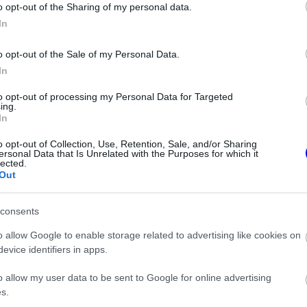
o opt-out of the Sharing of my personal data.
 garázsból, mintha egy sétálóutcán lennének –
In
rsenyzője már érkezik is a kiállásra.
o opt-out of the Sale of my Personal Data.
In
to opt-out of processing my Personal Data for Targeted
ing.
In
o opt-out of Collection, Use, Retention, Sale, and/or Sharing
ersonal Data that Is Unrelated with the Purposes for which it
lected.
Out
consents
o allow Google to enable storage related to advertising like cookies on
FORMA-1
pen érzelmes
Különös szövetség segítheti
evice identifiers in apps.
léltette a család
Esteban Ocon Aston Martinhoz
igazolását
o allow my user data to be sent to Google for online advertising
s.