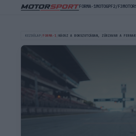
FORMA-1
MOTOGP
F2/F3
MOTOR
KEZDŐLAP
/
FORMA-1
/
KÁOSZ A BOKSZUTCÁBAN, ZŰRZAVAR A FERRAR