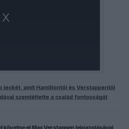
b leckét, amit Hamiltontól és Verstappentől
ával szemléltette a család fontosságát
át követne el Max Verstappen leigazolásával