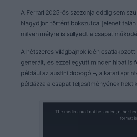
A Ferrari 2025-ös szezonja eddig sem szűk
Nagydíjon történt bokszutcai jelenet talán 
milyen mélyre is süllyedt a csapat műkö
A hétszeres világbajnok idén csatlakozott 
generált, és ezzel együtt minden hibát is fe
például az austini dobogó –, a katari spri
példázza a csapat teljesítményének hekti
This
The media could not be loaded, either bec
is
format i
a