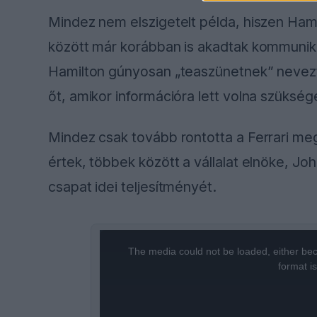
Mindez nem elszigetelt példa, hiszen Ham
között már korábban is akadtak kommunik
Hamilton gúnyosan „teaszünetnek” nevezt
őt, amikor információra lett volna szükség
Mindez csak tovább rontotta a Ferrari megí
értek, többek között a vállalat elnöke, John
csapat idei teljesítményét.
This
is
a
The media could not be loaded, either bec
modal
window.
format i