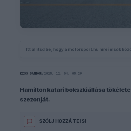
Itt állítsd be, hogy a motorsport.hu hírei elsők kö
KISS SÁNDOR
/
2025. 12. 04. 05:29
Hamilton katari bokszkiállása tökélet
szezonját.
SZÓLJ HOZZÁ TE IS!