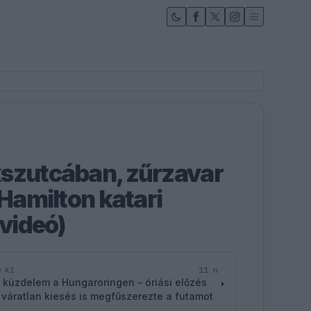
szutcában, zűrzavar
 Hamilton katari
(videó)
11 n
D KI
 küzdelem a Hungaroringen – óriási előzés
 váratlan kiesés is megfűszerezte a futamot