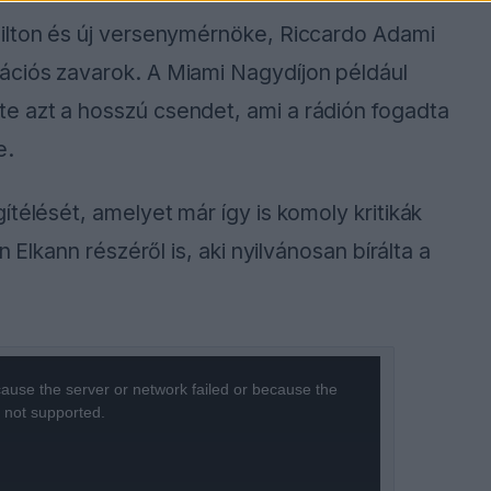
ilton és új versenymérnöke, Riccardo Adami
ációs zavarok. A Miami Nagydíjon például
e azt a hosszú csendet, ami a rádión fogadta
e.
télését, amelyet már így is komoly kritikák
 Elkann részéről is, aki nyilvánosan bírálta a
ause the server or network failed or because the
s not supported.