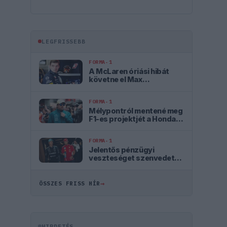
LEGFRISSEBB
FORMA-1
A McLaren óriási hibát
követne el Max
Verstappen
leigazolásával
FORMA-1
Mélypontról mentené meg
F1-es projektjét a Honda a
sokkoló szezonkezdés
után
FORMA-1
Jelentős pénzügyi
veszteséget szenvedett
el a Forma–1 a törölt
futamok miatt
→
ÖSSZES FRISS HÍR
HIRDETÉS