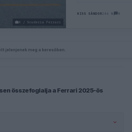
0
KISS SÁNDOR
246 N
X / Scuderia Ferrari
zött jelenjenek meg a keresőben.
esen összefoglalja a Ferrari 2025-ös