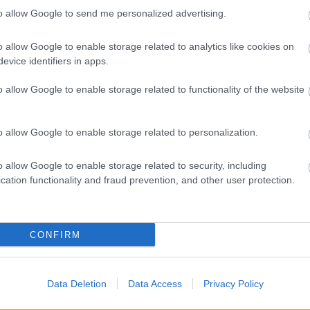
erülje az ütközést, miközben a jelenet arról
to allow Google to send me personalized advertising.
 volt felkészülve az érkezésére. A videó
o allow Google to enable storage related to analytics like cookies on
sokak szerint épp ez az, ami tökéletesen
evice identifiers in apps.
o allow Google to enable storage related to functionality of the website
o allow Google to enable storage related to personalization.
sen szükségük lenne egy kommunikációs
o allow Google to enable storage related to security, including
óbálta árnyalni a képet, és hozzátette: „Nem
cation functionality and fraud prevention, and other user protection.
nem vagyok benne biztos, hogy egyáltalán
tt hívva, és ő sem jelezte rádión, hogy jön.
CONFIRM
Data Deletion
Data Access
Privacy Policy