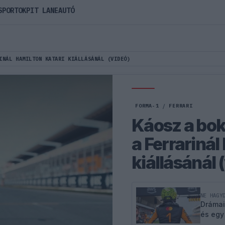
SPORTOK
PIT LANE
AUTÓ
INÁL HAMILTON KATARI KIÁLLÁSÁNÁL (VIDEÓ)
FORMA-1
/
FERRARI
Káosz a bok
a Ferrarinál
kiállásánál 
NE HAGY
Drámai
és egy