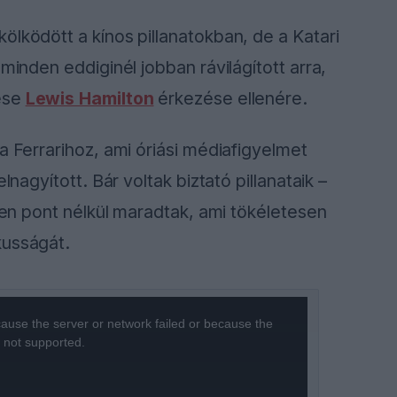
ölködött a kínos pillanatokban, de a Katari
minden eddiginél jobban rávilágított arra,
dése
Lewis Hamilton
érkezése ellenére.
a Ferrarihoz, ami óriási médiafigyelmet
lnagyított. Bár voltak biztató pillanataik –
nten pont nélkül maradtak, ami tökéletesen
kusságát.
ause the server or network failed or because the
s not supported.