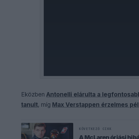
Eközben
Antonelli elárulta a legfontosab
tanult
, míg
Max Verstappen érzelmes péld
KÖVETKEZŐ CIKK
A McLaren óriási hib