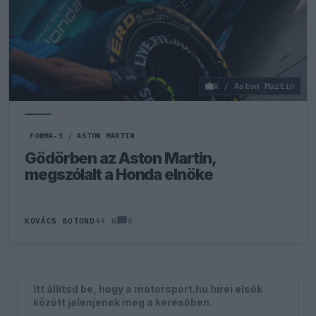
X / Aston Martin
FORMA-1
/
ASTON MARTIN
Gödörben az Aston Martin,
megszólalt a Honda elnöke
0
KOVÁCS BOTOND
44 N
Itt állítsd be, hogy a motorsport.hu hírei elsők
között jelenjenek meg a keresőben.