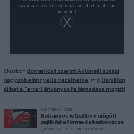
modal
window.
server or network failed or because the format is not
supported.
Video
Player
is
loading.
Eközben
domenicali szerint Antonelli sokkal
nagyobb előnnyel is vezethetne
, míg
Hamilton
állhat a Ferrari látványos feltámadása mögött
KÖVETKEZŐ CIKK
Botrányos futballterv mögött
sejlik fel a Forma–1 sikerkovácsa
↓
GÖRGESS LE A FOLYTATÁSHOZ