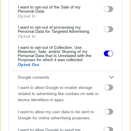
consent section.
I want to opt-out of the Sale of my
FORMA-1
Domenicali szerint Antonelli sokkal
Personal Data.
Opted In
nagyobb előnnyel is vezethetne
I want to opt-out of processing my
Personal Data for Targeted Advertising.
Opted In
FORMA-1
I want to opt-out of Collection, Use,
Hamilton állhat a Ferrari látványos
Retention, Sale, and/or Sharing of my
feltámadása mögött
Personal Data that Is Unrelated with the
Purposes for which it was collected.
Opted Out
Google consents
FORMA-1
Jelentős összeget kér Alonso az
I want to allow Google to enable storage
Aston Martintól a folytatásért
related to advertising like cookies on web or
device identifiers in apps.
I want to allow my user data to be sent to
Súlyos lemaradásban a japánok
Google for online advertising purposes.
I want to allow Google to send me