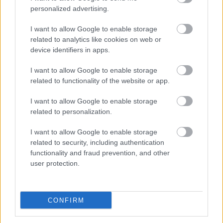
„Fontos látni, hogy a mostani helyzet teljesen
personalized advertising.
más, mint amikor a Red Bull-lal dolgoztunk
I want to allow Google to enable storage
együtt” – magyarázta Watanabe.
related to analytics like cookies on web or
device identifiers in apps.
„A szabályrendszer nagyon bonyolult, ráadásul ez
I want to allow Google to enable storage
egy teljesen új együttműködés az Aston
related to functionality of the website or app.
Martinnal. Az üzemanyagot az Aramco, a
I want to allow Google to enable storage
kenőanyagokat pedig a Valvoline biztosítja, ami
related to personalization.
szintén új partner számunkra. Minden friss még
I want to allow Google to enable storage
nekünk, így egyáltalán nincs könnyű dolgunk.”
related to security, including authentication
functionality and fraud prevention, and other
user protection.
A silverstone-iak abban a reményben kötöttek
megállapodást a Hondával, hogy a gyári motorok
segítségével harcba szállhatnak a világbajnoki
CONFIRM
címekért. A japán gyártó korábban a négyszeres