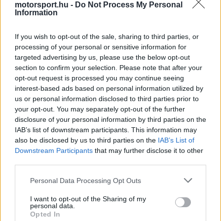
motorsport.hu -
Do Not Process My Personal
Video
a
Player
Information
is
loading.
modal
If you wish to opt-out of the sale, sharing to third parties, or
window.
processing of your personal or sensitive information for
targeted advertising by us, please use the below opt-out
section to confirm your selection. Please note that after your
opt-out request is processed you may continue seeing
interest-based ads based on personal information utilized by
Koji Watanabe, a Honda Racing elnöke az
us or personal information disclosed to third parties prior to
F1.com-nak adott nyilatkozatában beszélt az
your opt-out. You may separately opt-out of the further
disclosure of your personal information by third parties on the
Aston Martinnal való közös munka nehézségeiről,
IAB’s list of downstream participants. This information may
mely során a szakember elismerte, hogy a
also be disclosed by us to third parties on the
IAB’s List of
Downstream Participants
that may further disclose it to other
partnerség kezdeti szakasza messze nem
third parties.
zökkenőmentes.
Please note that this website/app uses one or more Google
Personal Data Processing Opt Outs
services and may gather and store information including but
EZEKET IS AJÁNLJUK
not limited to your visit or usage behaviour. You may click to
I want to opt-out of the Sharing of my
personal data.
grant or deny consent to Google and its third-party tags to
Opted In
use your data for below specified purposes in below Google