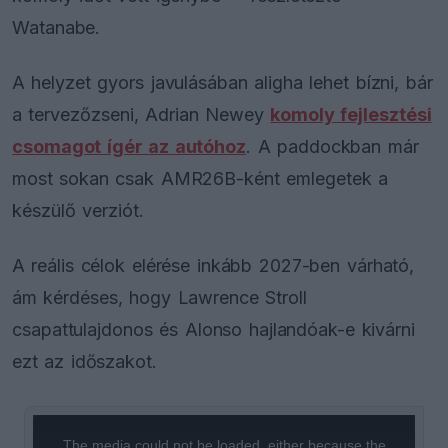
Watanabe.
A helyzet gyors javulásában aligha lehet bízni, bár
a tervezőzseni, Adrian Newey
komoly fejlesztési
csomagot ígér az autóhoz
. A paddockban már
most sokan csak AMR26B-ként emlegetek a
készülő verziót.
A reális célok elérése inkább 2027-ben várható,
ám kérdéses, hogy Lawrence Stroll
csapattulajdonos és Alonso hajlandóak-e kivárni
ezt az időszakot.
This
is
a
The media could not be loaded, either because the