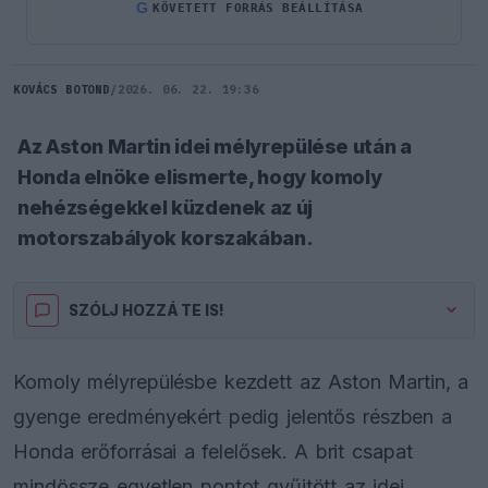
G
KÖVETETT FORRÁS BEÁLLÍTÁSA
KOVÁCS BOTOND
/
2026. 06. 22. 19:36
Az Aston Martin idei mélyrepülése után a
Honda elnöke elismerte, hogy komoly
nehézségekkel küzdenek az új
motorszabályok korszakában.
SZÓLJ HOZZÁ TE IS!
Komoly mélyrepülésbe kezdett az Aston Martin, a
gyenge eredményekért pedig jelentős részben a
Honda erőforrásai a felelősek. A brit csapat
mindössze egyetlen pontot gyűjtött az idei