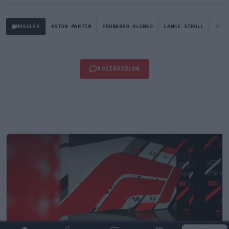
MÁSOLÁS
ASTON MARTIN
FERNANDO ALONSO
LANCE STROLL
KOJI
HOZZÁSZÓLOK