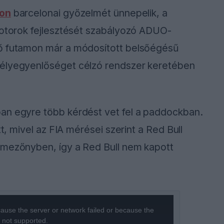
ton
barcelonai győzelmét ünnepelik, a
motorok fejlesztését szabályozó ADUO-
ző futamon már a módosított belsőégésű
sélyegyenlőséget célzó rendszer keretében
an egyre több kérdést vet fel a paddockban.
tt, mivel az FIA mérései szerint a Red Bull
 mezőnyben, így a Red Bull nem kapott
ause the server or network failed or because the
s not supported.