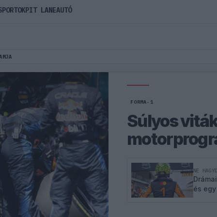
SPORTOK
PIT LANE
AUTÓ
AMJA
FORMA-1
Súlyos viták
motorprogr
NE HAGY
Drámai
és egy