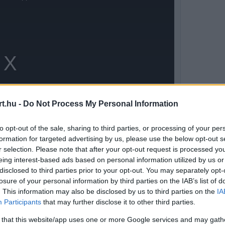
t.hu -
Do Not Process My Personal Information
to opt-out of the sale, sharing to third parties, or processing of your per
formation for targeted advertising by us, please use the below opt-out s
r selection. Please note that after your opt-out request is processed y
eing interest-based ads based on personal information utilized by us or
disclosed to third parties prior to your opt-out. You may separately opt-
losure of your personal information by third parties on the IAB’s list of
szükség abban a kérdésben, hogyan értékeljük
. This information may also be disclosed by us to third parties on the
IA
osnak kell lennünk abban, hogy ez a rangsor
Participants
that may further disclose it to other third parties.
 that this website/app uses one or more Google services and may gath