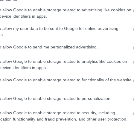
 arra, hogy az ADUO-program, vagyis a
o allow Google to enable storage related to advertising like cookies on
evice identifiers in apps.
ere jó szándékkal került be a szabálykönyvbe,
o allow my user data to be sent to Google for online advertising
t szül. A modern erőforrások teljesítményét
s.
az elektromos összetevők, az akkumulátorok
to allow Google to send me personalized advertising.
 meg.
o allow Google to enable storage related to analytics like cookies on
evice identifiers in apps.
sőégésű motorok forgatónyomatékát méri, így
enletet próbál egyetlen egyszerűsített adattal
o allow Google to enable storage related to functionality of the website
ehet teljesen hibáztatni a kialakult
o allow Google to enable storage related to personalization.
ezt a módszert.
o allow Google to enable storage related to security, including
 az FIA formaautós bizottságának igazgatója is
cation functionality and fraud prevention, and other user protection.
övetség javasolt összetettebb mérési opciókat