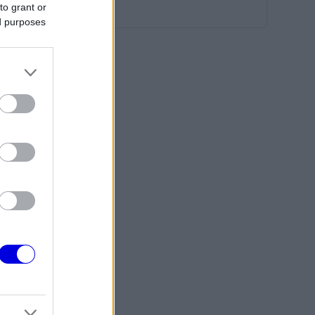
to grant or
ed purposes