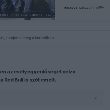
0
HEGEDŰS LÁSZLÓ
44 N
mages / Red Bull Content Pool
zött jelenjenek meg a keresőben.
ben az esélyegyenlőséget célzó
 Red Bull is szót emelt.