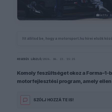
Getty I
Itt állítsd be, hogy a motorsport.hu hírei elsők kö
HEGEDŰS LÁSZLÓ
/
2026. 06. 23. 15:25
Komoly feszültséget okoz a Forma–1-
motorfejlesztési program, amely ellen a
SZÓLJ HOZZÁ TE IS!