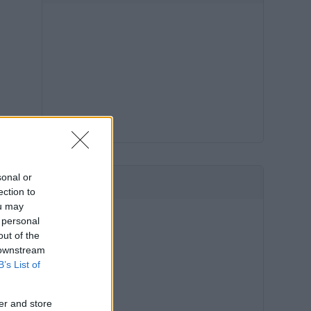
sonal or
HIRDETÉS
ection to
ou may
 personal
out of the
 downstream
B’s List of
er and store