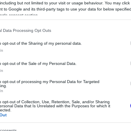
including but not limited to your visit or usage behaviour. You may click 
 to Google and its third-party tags to use your data for below specifi
ogle consent section.
l Data Processing Opt Outs
o opt-out of the Sharing of my personal data.
In
o opt-out of the Sale of my Personal Data.
In
to opt-out of processing my Personal Data for Targeted
FORMA-1
ing.
perec elutasította
Ezt a hibát még Fred Vasseur
In
főbb követelését
sem tudja letagadni a Ferrarinál
o opt-out of Collection, Use, Retention, Sale, and/or Sharing
ersonal Data that Is Unrelated with the Purposes for which it
lected.
lapján feltételezhetnénk, hogy felülmúljuk a
Out
folyamatosan előttük járnánk.”
consents