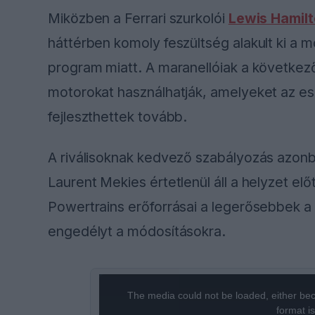
Miközben a Ferrari szurkolói
Lewis Hamil
háttérben komoly feszültség alakult ki a 
program miatt. A maranellóiak a követke
motorokat használhatják, amelyeket az e
fejleszthettek tovább.
A riválisoknak kedvező szabályozás azonb
Laurent Mekies értetlenül áll a helyzet elő
Powertrains erőforrásai a legerősebbek a
engedélyt a módosításokra.
This
The media could not be loaded, either bec
is
format i