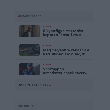
LEGFRISSEBB
FORMA-1
Súlyos figyelmeztetést
kapott a Ferrari Lewis
Hamilton miatt
FORMA-1
Még mélyebbre kell ásnia a
Red Bullnak Isack Hadjar
szerint
FORMA-1
Verstappen
vezethetetlennek nevezte
az autót, mélyül a válság a
csapatnál
→
ÖSSZES FRISS HÍR
HIRDETÉS