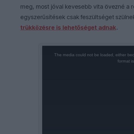
meg, most jóval kevesebb vita övezné a ren
egyszerűsítések csak feszültséget szüln
trükközésre is lehetőséget adnak
.
This
is
a
The media could not be loaded, either bec
modal
window.
format i