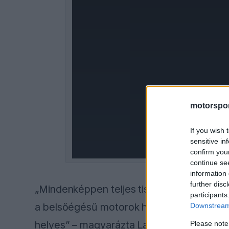
a
modal
window.
motorspor
If you wish 
sensitive in
confirm you
continue se
information 
further disc
„Mindenképpen teljes tisztánlátásra van 
participants
a belsőégésű motorok hatékonyságát. Bizt
Downstream 
helyes” – magyarázta Laurent Mekies.
Please note