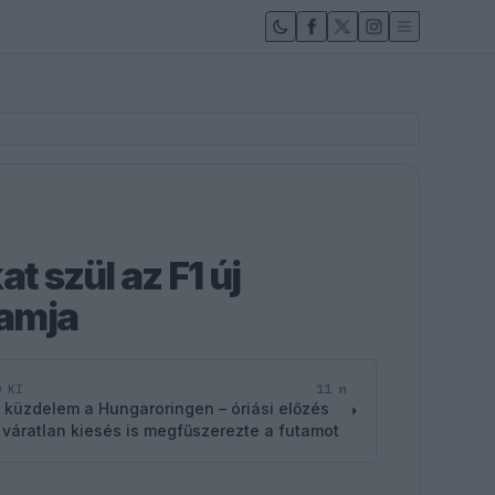
at szül az F1 új
amja
11 n
D KI
 küzdelem a Hungaroringen – óriási előzés
 váratlan kiesés is megfűszerezte a futamot