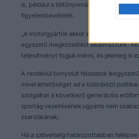
is, például a töltőnyomás, a turbóátmérő
figyelembevételét.
„A motorgyártók akkor egységes álláspon
egyszerű megközelítést alkalmazzunk. Kez
teljesítményt fogjuk mérni, és jelenleg is 
A rendkívül bonyolult feladatok leegysze
mivel lehetőséget ad a különböző politikai
szolgálhat a következő generációs erőforr
sportág vezetésének ugyanis nem szabad
zsarolásának.
Ha a szövetség határozottabban fellépve