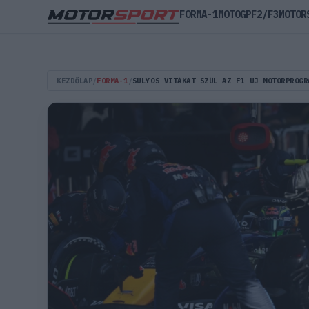
FORMA-1
MOTOGP
F2/F3
MOTOR
KEZDŐLAP
/
FORMA-1
/
SÚLYOS VITÁKAT SZÜL AZ F1 ÚJ MOTORPROGR