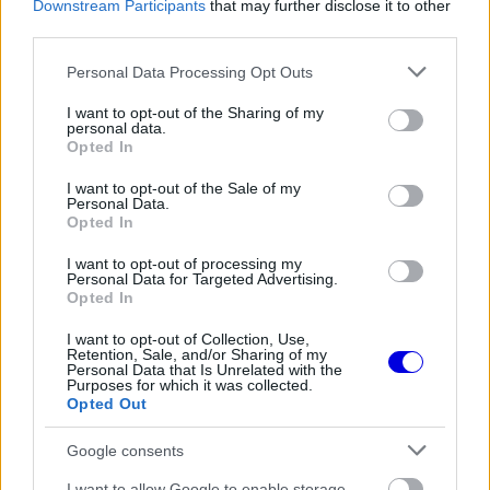
Downstream Participants
that may further disclose it to other
Rendkívül okos döntést hozott az
third parties.
Aston Martin az F1-ben
Please note that this website/app uses one or more Google
Personal Data Processing Opt Outs
services and may gather and store information including but
not limited to your visit or usage behaviour. You may click to
I want to opt-out of the Sharing of my
personal data.
FORMA-1
grant or deny consent to Google and its third-party tags to
Opted In
Montoya átlátott Verstappen
use your data for below specified purposes in below Google
trükkjén és elárulta a távozási
consent section.
pletykák valódi okát
I want to opt-out of the Sale of my
Personal Data.
Opted In
I want to opt-out of processing my
FORMA-1
Personal Data for Targeted Advertising.
A Hondánál hisznek az áttörésben,
Opted In
teljesen új motorral érkeznek a
Holland Nagydíjra az Aston
I want to opt-out of Collection, Use,
Martinnal
Retention, Sale, and/or Sharing of my
Personal Data that Is Unrelated with the
Purposes for which it was collected.
Opted Out
„Nemcsak velem bánik így, hanem mindenkivel.
Max egy olyan ember, aki egyszerűen csak
Google consents
versenyezni akar, emellett imád autókról és
I want to allow Google to enable storage