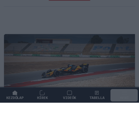
KEZDŐLAP
HÍREK
VIDEÓK
TABELLA
MENÜ
FORMA-1
/
MCLAREN
Kimi Räikkönen, akinek több
világbajnoki címet kellett volna
nyernie a McLarennel