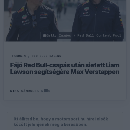
Getty Images / Red Bull Content Pool
FORMA-1
/
RED BULL RACING
Fájó Red Bull-csapás után sietett Liam
Lawson segítségére Max Verstappen
0
KISS SÁNDOR
45 N
Itt állítsd be, hogy a motorsport.hu hírei elsők
között jelenjenek meg a keresőben.