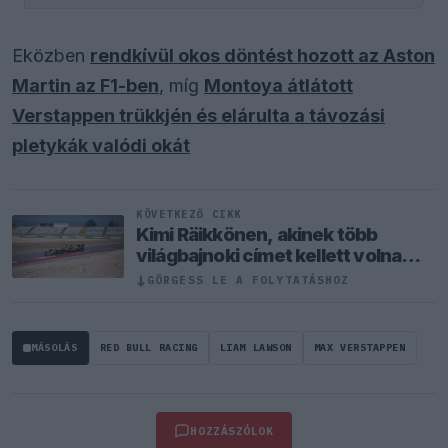
Eközben
rendkívül okos döntést hozott az Aston
Martin az F1-ben
, míg
Montoya átlátott
Verstappen trükkjén és elárulta a távozási
pletykák valódi okát
KÖVETKEZŐ CIKK
Kimi Räikkönen, akinek több
világbajnoki címet kellett volna
nyernie a McLarennel
↓
GÖRGESS LE A FOLYTATÁSHOZ
MÁSOLÁS
RED BULL RACING
LIAM LAWSON
MAX VERSTAPPEN
HOZZÁSZÓLOK