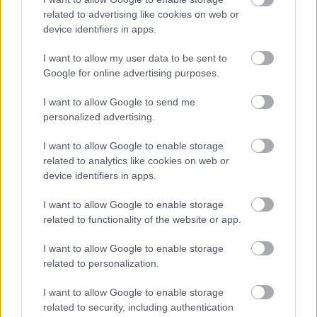
related to advertising like cookies on web or
futamokról beszélgetni. Amikor megérkeztem a
device identifiers in apps.
csapathoz, már tartalékosként is mindig vette a
I want to allow my user data to be sent to
fáradságot, hogy köszönjön nekem és elismerje a
Google for online advertising purposes.
jelenlétemet” – mesélte Lawson.
I want to allow Google to send me
personalized advertising.
„Rendszeresen megkérdezte, hogy mennek a
I want to allow Google to enable storage
saját versenyeim. Emlékszem, akkoriban nagyon
related to analytics like cookies on web or
jólesett, hogy érdeklődik a dolgaim iránt, mert
device identifiers in apps.
ezen a téren mindig nagyon őszinte volt” – utalt
I want to allow Google to enable storage
vissza a kezdetekre Lawson.
related to functionality of the website or app.
I want to allow Google to enable storage
Az új-zélandi versenyző a 2025-ös Kínai Nagydíj
related to personalization.
utáni nehéz időszakban is számíthatott
I want to allow Google to enable storage
csapattársa segítségére.
related to security, including authentication