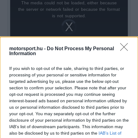
The media could not be loaded, either because
This
the server or network failed or because the format
is
is not supported.
Video
a
Player
is
loading.
modal
window.
motorsport.hu -
Do Not Process My Personal
Information
If you wish to opt-out of the sale, sharing to third parties, or
processing of your personal or sensitive information for
„Különleges helyzetben van, ráadásul kiemelkedő
targeted advertising by us, please use the below opt-out
eredményeket ért el. Nagyon könnyű lenne
section to confirm your selection. Please note that after your
opt-out request is processed you may continue seeing
számára, ha másképp viselkedne, de ő nem ilyen.
interest-based ads based on personal information utilized by
us or personal information disclosed to third parties prior to
your opt-out. You may separately opt-out of the further
EZEKET IS AJÁNLJUK
disclosure of your personal information by third parties on the
IAB’s list of downstream participants. This information may
also be disclosed by us to third parties on the
IAB’s List of
FORMA-1