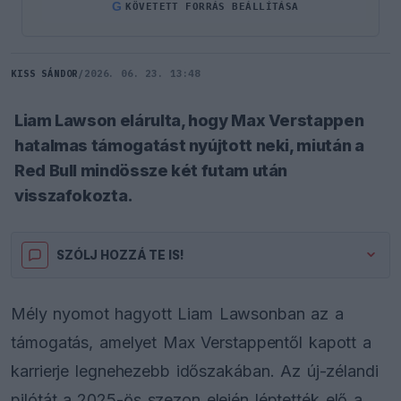
G
KÖVETETT FORRÁS BEÁLLÍTÁSA
KISS SÁNDOR
/
2026. 06. 23. 13:48
Liam Lawson elárulta, hogy Max Verstappen
hatalmas támogatást nyújtott neki, miután a
Red Bull mindössze két futam után
visszafokozta.
SZÓLJ HOZZÁ TE IS!
Mély nyomot hagyott Liam Lawsonban az a
támogatás, amelyet Max Verstappentől kapott a
karrierje legnehezebb időszakában. Az új-zélandi
pilótát a 2025-ös szezon elején léptették elő a