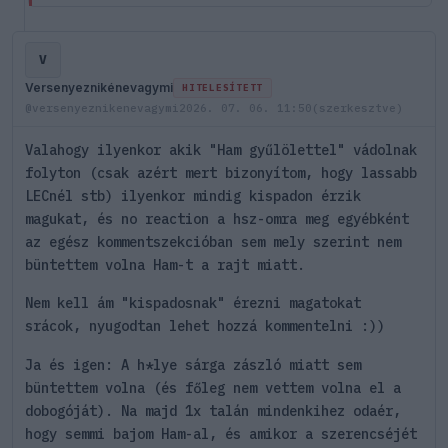
V
Versenyeznikénevagymi
HITELESÍTETT
@versenyeznikenevagymi
2026. 07. 06. 11:50
(szerkesztve)
Valahogy ilyenkor akik "Ham gyűlölettel" vádolnak
folyton (csak azért mert bizonyítom, hogy lassabb
LECnél stb) ilyenkor mindig kispadon érzik
magukat, és no reaction a hsz-omra meg egyébként
az egész kommentszekcióban sem mely szerint nem
büntettem volna Ham-t a rajt miatt.
Nem kell ám "kispadosnak" érezni magatokat
srácok, nyugodtan lehet hozzá kommentelni :))
Ja és igen: A h*lye sárga zászló miatt sem
büntettem volna (és főleg nem vettem volna el a
dobogóját). Na majd 1x talán mindenkihez odaér,
hogy semmi bajom Ham-al, és amikor a szerencséjét