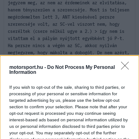
jegyzem meg, az nem az érdemeinek az elvitatása,
hanem tényszerűen a szerencséje. Most is teljesen
megérdemelten lett 3, ANT kiesésével persze
szerencséje volt, az SC-vel viszont nem, hogy
cseréltek (csere nélkül ugye a 2.) > így nem is
vitattam el a pályán nyújtott egyébként jó P-t.
Ha persze nincs a végén az SC, akkor nyilván
megjegyzem, hogy mákolta a dobogót. De nem azért,
mert utálom vagy ilyesmi, hanem mert az
ténylegesen mák lett volna. No ennyit erről.
motorsport.hu -
Do Not Process My Personal
Information
4
7
Némítás
Válasz
If you wish to opt-out of the sale, sharing to third parties, or
processing of your personal or sensitive information for
targeted advertising by us, please use the below opt-out
Összecsukás
(9 válasz)
section to confirm your selection. Please note that after your
opt-out request is processed you may continue seeing
↳ Válasz
interest-based ads based on personal information utilized by
Versenyeznikénevagymi
HITELESÍTETT
V
us or personal information disclosed to third parties prior to
@versenyeznikenevagymi
2026. 07. 06. 12:07
your opt-out. You may separately opt-out of the further