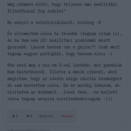
még időmérő előtt, hogy teljesen más beállítási
filózófiával fog indulni"
No ennyit a reletivizálásról, kisöreg :D
Én elismertem volna ha tévedek (tegnap írtam is),
és ha Ham nem LEC beállítási problémái miatt
gyorsabb. Lássuk benned van e gerinc?! Csak mert
tegnap nagyon pattogtál, hogy bennem nincs :)
Btw nézd meg a hsz-om 2-vel lentebb, mit gondolok
Ham büntetéséről. Illetve a másik cikknél, ahol
megírtam, hogy az id*óta sárga zászlós bromságért
én sem büntettem volna. De én mindig lehúzom, és
elvitatom az érdemeit...loool teee...ne kellett
volna tegnap annyira eszetlenkednivagymi :)))
3
0
Némítás
Válasz
Összecsukás
(4 válasz)