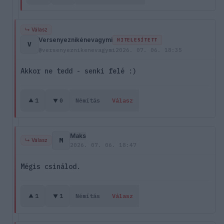
↳ Válasz
Versenyeznikénevagymi
HITELESÍTETT
V
@versenyeznikenevagymi
2026. 07. 06. 18:35
Akkor ne tedd - senki felé :)
1
0
Némítás
Válasz
Maks
M
↳ Válasz
2026. 07. 06. 18:47
Mégis csinálod.
1
1
Némítás
Válasz