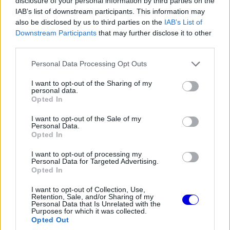
disclosure of your personal information by third parties on the
Na dislike egyből jött. Megszólalni nem mersz
IAB’s list of downstream participants. This information may
kicsihuszár? :)
also be disclosed by us to third parties on the
IAB’s List of
Downstream Participants
that may further disclose it to other
third parties.
1
6
Némítás
Válasz
Please note that this website/app uses one or more Google
Personal Data Processing Opt Outs
Összecsukás
(2 válasz)
services and may gather and store information including but
not limited to your visit or usage behaviour. You may click to
I want to opt-out of the Sharing of my
personal data.
grant or deny consent to Google and its third-party tags to
↳ Válasz
@Versenyeznikénevagymi
Opted In
use your data for below specified purposes in below Google
Párduc
HITELESÍTETT
P
consent section.
@parduc
2026. 07. 06. 13:12
I want to opt-out of the Sale of my
Personal Data.
Opted In
Lehet hogy csak nem tud írni, amilyen
korlátozások vannak itt bevezetve :D.
I want to opt-out of processing my
Personal Data for Targeted Advertising.
Opted In
1
1
Némítás
Válasz
I want to opt-out of Collection, Use,
Retention, Sale, and/or Sharing of my
Personal Data that Is Unrelated with the
Purposes for which it was collected.
↳ Válasz
@Versenyeznikénevagymi
Opted Out
Versenyeznikénevagymi
HITELESÍTETT