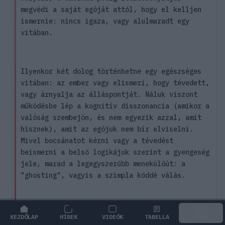
megvédi a saját egóját attól, hogy el kelljen
ismernie: nincs igaza, vagy alulmaradt egy
vitában.
Ilyenkor két dolog történhetne egy egészséges
vitában: az ember vagy elismeri, hogy tévedett,
vagy árnyalja az álláspontját. Náluk viszont
működésbe lép a kognitív disszonancia (amikor a
valóság szembejön, és nem egyezik azzal, amit
hisznek), amit az egójuk nem bír elviselni.
Mivel bocsánatot kérni vagy a tévedést
beismerni a belső logikájuk szerint a gyengeség
jele, marad a legegyszerűbb menekülőút: a
"ghosting", vagyis a szimpla köddé válás.
Ez a hirtelen eltűnés valójában a teljes
KEZDŐLAP
HÍREK
VIDEÓK
TABELLA
MENÜ