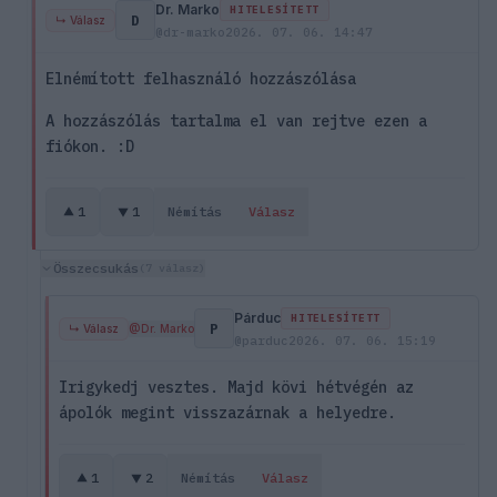
Dr. Marko
HITELESÍTETT
D
↳ Válasz
@dr-marko
2026. 07. 06. 14:47
Elnémított felhasználó hozzászólása
A hozzászólás tartalma el van rejtve ezen a
fiókon. :D
1
1
Némítás
Válasz
Összecsukás
(7 válasz)
Párduc
HITELESÍTETT
P
↳ Válasz
@Dr. Marko
@parduc
2026. 07. 06. 15:19
Irigykedj vesztes. Majd kövi hétvégén az
ápolók megint visszazárnak a helyedre.
1
2
Némítás
Válasz