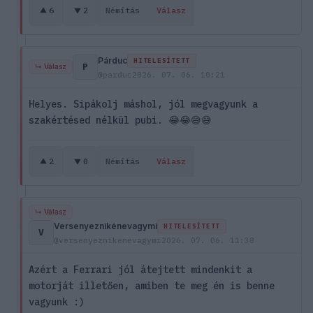
6
2
Némítás
Válasz
Párduc
HITELESÍTETT
P
↳ Válasz
@parduc
2026. 07. 06. 10:21
Helyes. Sipákolj máshol, jól megvagyunk a
szakértésed nélkül pubi. 😂😂😅😅
2
0
Némítás
Válasz
↳ Válasz
Versenyeznikénevagymi
HITELESÍTETT
V
@versenyeznikenevagymi
2026. 07. 06. 11:38
Azért a Ferrari jól átejtett mindenkit a
motorját illetően, amiben te meg én is benne
vagyunk :)