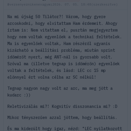
@versenyeznikenevagymi
2026. 07. 05. 18:48
(szerkesztve)
Na mi újság 50 Tilátor?! Várom, hogy gyere
arcoskodni, hogy elvitattam Ham érdemeit. Ahogy
írtam is: Nem vitattam el, pusztán megjegyeztem
hogy nem voltak egyenlőek a technikai feltételek.
Ma is egyenlőek voltak, Ham részéről ugyanis
kizárható a beállítási probléma, miután sprint
időmérőt nyert, még ANT-nál is gyorsabb volt.
Szóval ma (illetve tegnap is időmérőn) egyenlőek
voltak a feltételek, és lásd: LEC cc 15 mp
előnnyel ért volna célba az SC nélkül!
Tegnap nagyon nagy volt az arc, ma meg jött a
kudarc :))
Reletivizálás mi?! Kognitív disszonancia mi? :D
Mikor tényszerűen azzal jöttem, hogy beállítás.
És ma kiderült hogy igaz, nézd: "LEC nyilatkozott