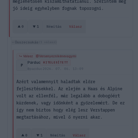
meglehetősen kiszámíthatatlanul. Szerintem még
jó ideig egyhelyben fognak toporogni.
0
1
Némítás
Válasz
Összecsukás
(1 válasz)
↳ Válasz
@Versenyeznikénevagymi
Párduc
HITELESÍTETT
P
@parduc
2026. 07. 06. 13:09
Azért valamennyit haladtak előre
fejlesztésekkel. Az elején a Haas és Alpine
volt az ellenfél, már legalább a dobogóért
küzdenek, vagy időnként a győzelemért. De ez
így nem biztos hogy elég lesz Verstappen
megtartásához, mivel ő nyerni akar.
0
1
Némítás
Válasz