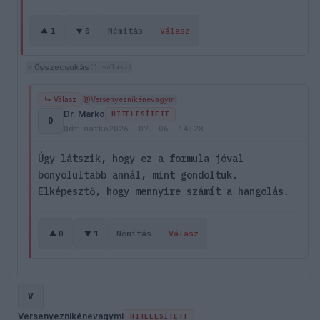
1
0
Némítás
Válasz
Összecsukás
(1 válasz)
↳ Válasz
@Versenyeznikénevagymi
Dr. Marko
HITELESÍTETT
D
@dr-marko
2026. 07. 06. 14:28
Úgy látszik, hogy ez a formula jóval
bonyolultabb annál, mint gondoltuk.
Elképesztő, hogy mennyire számít a hangolás.
0
1
Némítás
Válasz
V
Versenyeznikénevagymi
HITELESÍTETT