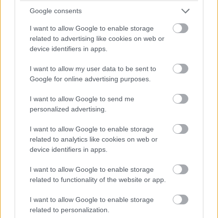
V
@versenyeznikenevagymi
2026. 07. 07. 07:26
Google consents
Azt kétlem. Van hogy 5-10jére küldi be, de
I want to allow Google to enable storage
mindig beküldi...
related to advertising like cookies on web or
device identifiers in apps.
0
0
Némítás
Válasz
I want to allow my user data to be sent to
Google for online advertising purposes.
I want to allow Google to send me
Dr. Marko
HITELESÍTETT
D
↳ Válasz
personalized advertising.
@dr-marko
2026. 07. 06. 14:23
I want to allow Google to enable storage
Mi volt mák? Hogy eleve a 3. helyen haladt?
related to analytics like cookies on web or
device identifiers in apps.
1
9
Némítás
Válasz
I want to allow Google to enable storage
related to functionality of the website or app.
Párduc
HITELESÍTETT
I want to allow Google to enable storage
P
↳ Válasz
@parduc
2026. 07. 06. 14:26
related to personalization.