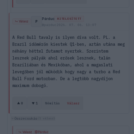
Párduc
HITELESÍTETT
P
↳ Válasz
@parduc
2026. 07. 06. 13:07
A Red Bull tavaly is ilyen díva volt. PL. a
Brazil időmérőn kiestek Q1-ben, aztán utána meg
néhány héttel futamot nyertek. Szerintem
lesznek pályák ahol erősek lesznek, talán
Brazíliában és Mexikóban, ahol a magaslati
levegőben jól működik hogy nagy a turbo a Red
Bull Ford motorban. De a legtöbb nagydíjon
maximum dobogó.
0
1
Némítás
Válasz
Összecsukás
(1 válasz)
↳ Válasz
@Párduc