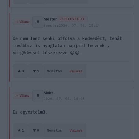
Mester
HITELESÍTETT
M
↳ Válasz
@mester
2026. 07. 06. 18:24
De nem lesz senki offolva a kedvedért, tehát
továbbra is nyugtalan napjaid lesznek ,
vergődéssel fűszerezve 😂😂.
0
1
Némítás
Válasz
Maks
M
↳ Válasz
2026. 07. 06. 18:48
Ez egyértelmű.
1
0
Némítás
Válasz