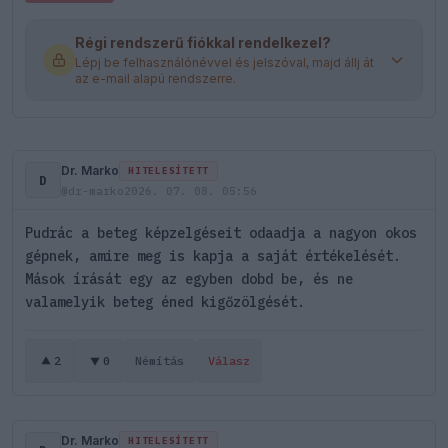
Régi rendszerű fiókkal rendelkezel?
Lépj be felhasználónévvel és jelszóval, majd állj át
az e-mail alapú rendszerre.
Dr. Marko
HITELESÍTETT
D
@dr-marko
2026. 07. 08. 05:56
Pudrác a beteg képzelgéseit odaadja a nagyon okos
gépnek, amire meg is kapja a saját értékelését.
Mások írását egy az egyben dobd be, és ne
valamelyik beteg éned kigőzölgését.
2
0
Némítás
Válasz
Dr. Marko
HITELESÍTETT