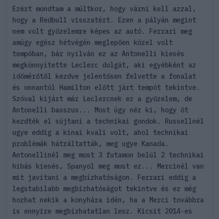
Ezért mondtam a múltkor, hogy várni kell azzal,
hogy a Redbull visszatért. Ezen a pályán megint
nem volt győzelemre képes az autó. Ferrari meg
amúgy egész hétvégén meglepően közel volt
tempóban, bár nyilván ez az Antonelli kiesés
megkönnyítette Leclerc dolgát, aki egyébként az
időmérőtől kezdve jelentősen felvette a fonalat
és onnantól Hamilton előtt járt tempót tekintve.
Szóval kijárt már Leclercnek ez a győzelem, de
Antonelli basszus... Most úgy néz ki, hogy őt
kezdték el sújtani a technikai gondok. Russellnél
ugye eddig a kínai kvali volt, ahol technikai
problémák hátráltatták, meg ugye Kanada.
Antonellinél meg most 3 futamon belül 2 technikai
hibás kiesés, Spanyol meg most ez... Mercinél van
mit javítani a megbízhatóságon. Ferrari eddig a
legstabilabb megbízhatóságot tekintve és ez még
hozhat nekik a konyhára idén, ha a Merci továbbra
is ennyire megbízhatatlan lesz. Kicsit 2014-es