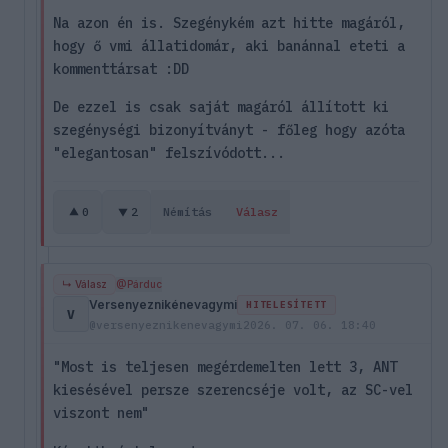
Na azon én is. Szegénykém azt hitte magáról,
hogy ő vmi állatidomár, aki banánnal eteti a
kommenttársat :DD
De ezzel is csak saját magáról állított ki
szegénységi bizonyítványt - főleg hogy azóta
"elegantosan" felszívódott...
0
2
Némítás
Válasz
↳ Válasz
@Párduc
Versenyeznikénevagymi
HITELESÍTETT
V
@versenyeznikenevagymi
2026. 07. 06. 18:40
"Most is teljesen megérdemelten lett 3, ANT
kiesésével persze szerencséje volt, az SC-vel
viszont nem"