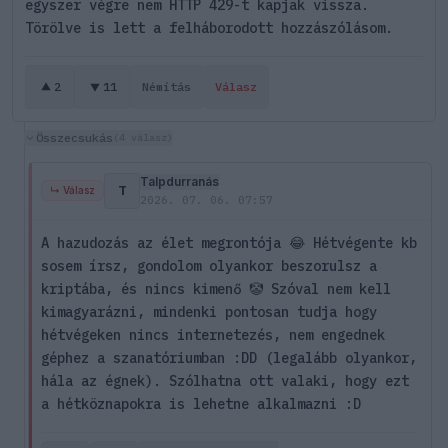
egyszer végre nem HTTP 429-t kapjak vissza.
Törölve is lett a felháborodott hozzászólásom.
2
11
Némítás
Válasz
Összecsukás
(4 válasz)
Talpdurranás
T
↳ Válasz
2026. 07. 06. 07:57
A hazudozás az élet megrontója 😂 Hétvégente kb
sosem írsz, gondolom olyankor beszorulsz a
kriptába, és nincs kimenő 🤡 Szóval nem kell
kimagyarázni, mindenki pontosan tudja hogy
hétvégeken nincs internetezés, nem engednek
géphez a szanatóriumban :DD (legalább olyankor,
hála az égnek). Szólhatna ott valaki, hogy ezt
a hétköznapokra is lehetne alkalmazni :D