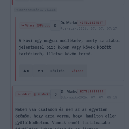
Összecsukás
(1 válasz)
Dr. Marko
HITELESÍTETT
D
↳ Válasz
@Párduc
@dr-marko
2026. 07. 07. 07:27
A kövi egy magyar melléknév, amely az alábbi
jelentéssel bír: kőben vagy kövek között
tartózkodó, illetve kövön termő.
0
1
Némítás
Válasz
Dr. Marko
HITELESÍTETT
D
↳ Válasz
@Dr. Marko
@dr-marko
2026. 07. 07. 05:15
Nekem van családom és nem az az egyetlen
örömöm, hogy arra verem, hogy Hamilton ellen
gyűlölködhetem. Vannak ennél tartalmasabb