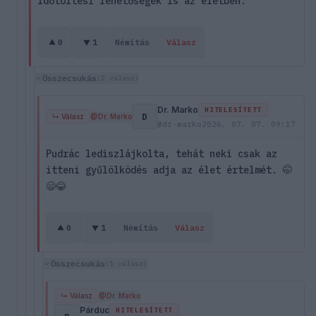
időtöltési lehetőségek is az életben.
0
1
Némítás
Válasz
Összecsukás
(2 válasz)
Dr. Marko
HITELESÍTETT
D
↳ Válasz
@Dr. Marko
@dr-marko
2026. 07. 07. 09:17
Pudrác lediszlájkolta, tehát neki csak az
itteni gyűlölködés adja az élet értelmét. 🤭
😄😂
0
1
Némítás
Válasz
Összecsukás
(1 válasz)
↳ Válasz
@Dr. Marko
Párduc
HITELESÍTETT