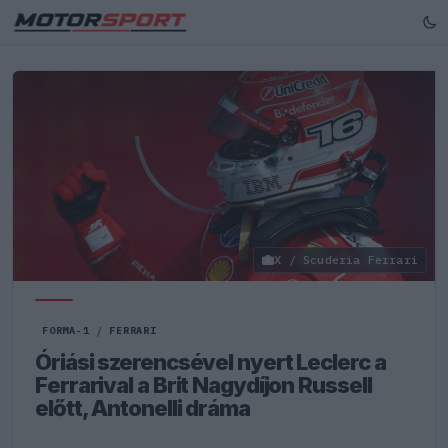
X / Scuderia Ferrari
FORMA-1
/
FERRARI
Óriási szerencsével nyert Leclerc a
Ferrarival a Brit Nagydíjon Russell
előtt, Antonelli dráma