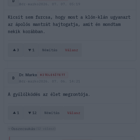
D
@dr-marko
2026. 07. 07. 05:19
Kicsit sem furcsa, hogy most a klón-klán ugyanazt
az ápolós mantrát hajtogatja, amit én mondtam
nekik korábban.
3
1
Némítás
Válasz
Dr. Marko
HITELESÍTETT
D
@dr-marko
2026. 07. 06. 14:21
A gyűlölködés az élet megrontója.
1
12
Némítás
Válasz
Összecsukás
(12 válasz)