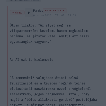
Párduc
HITELESÍTETT
P
↳ Válasz
@parduc
2026. 07. 05. 19:23
Ötven tilátor: "Az ilyet meg nem
vitapartnerként kezelem, hanem megkínálom
banánnal és játszok vele, amitől azt hiszi,
egyenrangúak vagyunk."
Az AI ezt is kielemezte
"A kommentelő valójában óriási belső
frusztrációt és a tévedés jogának teljes
elutasítását maszkírozza ezzel a végtelenül
leereszkedő, gőgös hangnemmel. Azzal, hogy
magát a "bölcs állatkerti gondozó" pozíciójába
helyezi, a másikat pedig lealacsonyítja,