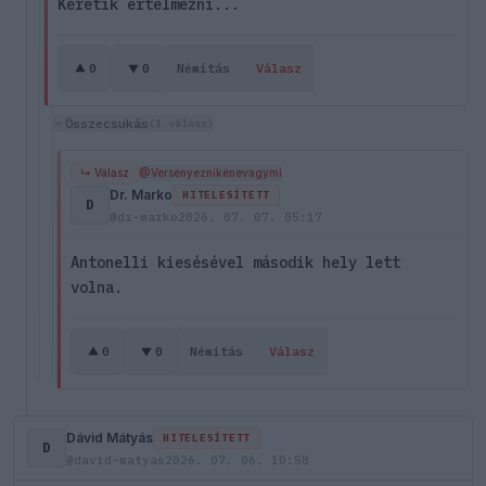
Kéretik értelmezni...
0
0
Némítás
Válasz
Összecsukás
(1 válasz)
↳ Válasz
@Versenyeznikénevagymi
Dr. Marko
HITELESÍTETT
D
@dr-marko
2026. 07. 07. 05:17
Antonelli kiesésével második hely lett
volna.
0
0
Némítás
Válasz
Dávid Mátyás
HITELESÍTETT
D
@david-matyas
2026. 07. 06. 10:58