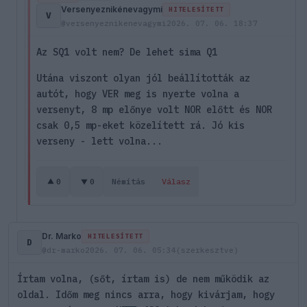
Versenyeznikénevagymi
HITELESÍTETT
V
@versenyeznikenevagymi
2026. 07. 06. 18:37
Az SQ1 volt nem? De lehet sima Q1
Utána viszont olyan jól beállították az
autót, hogy VER meg is nyerte volna a
versenyt, 8 mp előnye volt NOR előtt és NOR
csak 0,5 mp-eket közelített rá. Jó kis
verseny - lett volna...
0
0
Némítás
Válasz
Dr. Marko
HITELESÍTETT
D
@dr-marko
2026. 07. 06. 05:34
(szerkesztve)
Írtam volna, (sőt, írtam is) de nem működik az
oldal. Időm meg nincs arra, hogy kivárjam, hogy