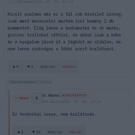
@parduc
2026. 07. 06. 13:10
Kicsit unalmas már ez a túl sok kísérlet szöveg,
csak mert merészelni mertem írni kemény 2 db
kommentet. Elég lenne a budimester és dr marko,
gorcsev trollokat offolni, és akkor csak a béke
és a nyugalom járná át a légkört az oldalon, és
nem lenne szükséges a többi usert korlátozni.
9
2
Némítás
Válasz
Összecsukás
(3 válasz)
Dr. Marko
HITELESÍTETT
D
↳ Válasz
@dr-marko
2026. 07. 06. 14:26
Ez technikai issue, nem korlátozás.
1
12
Némítás
Válasz