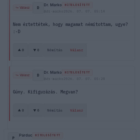
Dr. Marko
HITELESÍTETT
D
↳ Válasz
@dr-marko
2026. 07. 07. 05:14
Nem értettétek, hogy magamat némítottam, ugye?
:-D
0
0
Némítás
Válasz
Dr. Marko
HITELESÍTETT
D
↳ Válasz
@dr-marko
2026. 07. 07. 05:28
Gúny. Kifigurázás. Megvan?
0
0
Némítás
Válasz
Párduc
HITELESÍTETT
P