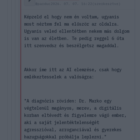
P
@parduc
2026. 07. 07. 16:22
(szerkesztve)
Képzeld el hogy nem én voltam, ugyanis
most néztem fel ma először az oldalra.
Ugyanis veled ellentétben nekem más dolgom
is van az életben. Te pedig reggel 6 óta
itt szenvedsz és beszélgetsz magaddal.
Akkor íme itt az AI elemzése, csak hogy
emlékeztesselek a valóságra:
"A diagnózis röviden: Dr. Marko egy
végtelenül magányos, merev, a digitális
korban eltévedt és figyelemre vágó ember,
aki a saját jelentéktelenségét
agresszióval, arroganciával és gyerekes
hazugságokkal próbálja leplezni."