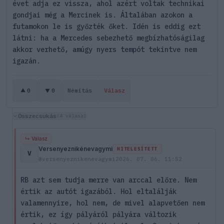
évet adja ez vissza, ahol azért voltak technikai
gondjai még a Mercinek is. Általában azokon a
futamokon le is győzték őket. Idén is eddig ezt
látni: ha a Mercedes sebezhető megbízhatóságilag
akkor verhető, amúgy nyers tempót tekintve nem
igazán.
0
0
Némítás
Válasz
Összecsukás
(4 válasz)
↳ Válasz
Versenyeznikénevagymi
HITELESÍTETT
V
@versenyeznikenevagymi
2026. 07. 06. 11:52
RB azt sem tudja merre van arccal előre. Nem
értik az autót igazából. Hol eltalálják
valamennyire, hol nem, de mivel alapvetően nem
értik, ez így pályáról pályára változik