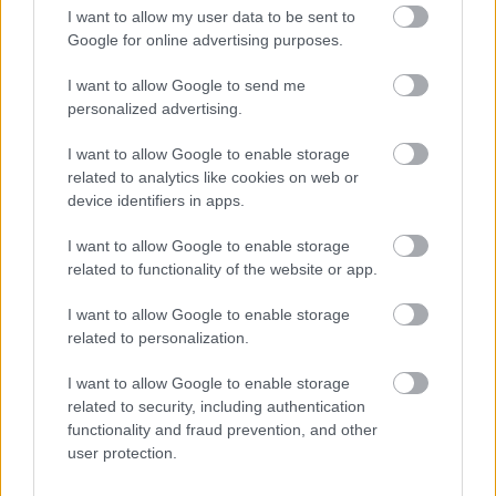
sorozatot és még fiatalabb, sokszínűbb
I want to allow my user data to be sent to
Google for online advertising purposes.
közönséget vonzzon.
I want to allow Google to send me
Bár a sprintfutamok számának emelése várhatóan
personalized advertising.
hamarosan megtörténik, a
Ferrari
pilótája nem
I want to allow Google to enable storage
lelkesedik az ötletért.
related to analytics like cookies on web or
device identifiers in apps.
„Szerintem a mostani sprintfutamok mennyisége
I want to allow Google to enable storage
related to functionality of the website or app.
pont jó, és nem szeretném, ha többet csinálnánk
ennél" - mondta Leclerc a múlt hétvégi
I want to allow Google to enable storage
related to personalization.
Azerbajdzsáni Nagydíjon. „A fordított rajtrács...
hát nem tudom, legalábbis rendes hétvégén
I want to allow Google to enable storage
related to security, including authentication
biztosan nem támogatom."
functionality and fraud prevention, and other
user protection.
„Sprinthétvégén talán megfontolhatnánk a sprint