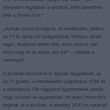
hiányolom legjobban a sportból, ezért szerettem
bele a Forma-1-be."
„Nyilván monacói vagyok, és emlékszem, amikor
az F1-es autók ott száguldoztak Monaco utcáin
régen, libabőrös lettem tőle, most viszont már
nincs meg ez az érzés, ami kár" - mesélte a
versenyző.
A jövőbeli motorokról is folynak tárgyalások, és
az F1 gyártói, a kereskedelmi jogbirtokos FOM és
a szabályozó FIA nagyrészt egyetértenek abban,
hogy olcsóbb és egyszerűbb V8-alapú motorokra
térjenek át a jövőben. A jelenlegi 2031-es határidő