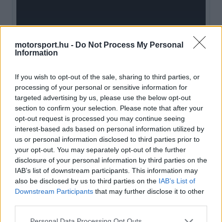
window.
motorsport.hu -
Do Not Process My Personal
Information
A sorozat nemrégiben közzétette a 2026-os hat
sprintfutam helyszíneit, amelyek között
If you wish to opt-out of the sale, sharing to third parties, or
processing of your personal or sensitive information for
visszatérőként szerepel Silverstone és Zandvoort,
targeted advertising by us, please use the below opt-out
Szingapúr pedig először rendez sprintet. Eközben
section to confirm your selection. Please note that after your
opt-out request is processed you may continue seeing
minden érdekeltel egyeztetnek arról, hogy 2027-
interest-based ads based on personal information utilized by
től esetleg növeljék a sprintek számát.
us or personal information disclosed to third parties prior to
your opt-out. You may separately opt-out of the further
disclosure of your personal information by third parties on the
EZEKET IS AJÁNLJUK
IAB’s list of downstream participants. This information may
also be disclosed by us to third parties on the
IAB’s List of
Downstream Participants
that may further disclose it to other
FORMA-1
third parties.
A szakértő szerint a Ferrarinak
üres csekket kellene adnia
Please note that this website/app uses one or more Google
Verstappennek
Personal Data Processing Opt Outs