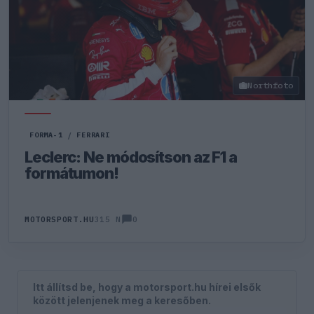
Northfoto
FORMA-1
/
FERRARI
Leclerc: Ne módosítson az F1 a
formátumon!
0
MOTORSPORT.HU
315 N
Itt állítsd be, hogy a motorsport.hu hírei elsők
között jelenjenek meg a keresőben.