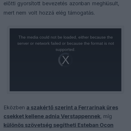
előtti gyorsított bevezetés azonban meghiúsult,
mert nem volt hozzá elég támogatás.
This
is
a
The media could not be loaded, either because the
modal
window.
server or network failed or because the format is not
supported.
Video
Player
is
loading.
Eközben
a szakértő szerint a Ferrarinak üres
csekket kellene adnia Verstappennek
, míg
különös szövetség segítheti Esteban Ocon