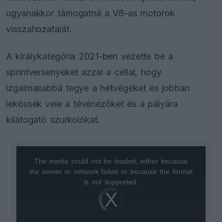
ugyanakkor támogatná a V8-as motorok
visszahozatalát.
A királykategória 2021-ben vezette be a
sprintversenyeket azzal a céllal, hogy
izgalmasabbá tegye a hétvégéket és jobban
lekössék vele a tévénézőket és a pályára
kilátogató szurkolókat.
The media could not be loaded, either because
This
the server or network failed or because the format
is
is not supported.
Video
a
Player
is
loading.
modal