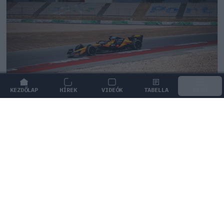
KEZDŐLAP
HÍREK
VIDEÓK
TABELLA
MENÜ
FORMA-1
/
MCLAREN
Kimi Räikkönen, akinek több
világbajnoki címet kellett volna
nyernie a McLarennel
Indy Lall szerint Kimi Räikkönen óriási tehetség volt,
akivel több világbajnoki címet is nyerniük kellett volna.
2
KOVÁCS ENIKŐ
3Ó