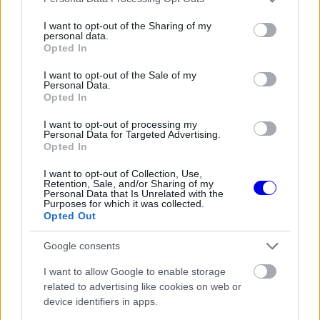
services and may gather and store information including but
not limited to your visit or usage behaviour. You may click to
I want to opt-out of the Sharing of my
personal data.
grant or deny consent to Google and its third-party tags to
Opted In
FORMA-1
use your data for below specified purposes in below Google
Különös szövetség segítheti
consent section.
I want to opt-out of the Sale of my
Esteban Ocon Aston Martinhoz
Personal Data.
igazolását
Opted In
I want to opt-out of processing my
Personal Data for Targeted Advertising.
Opted In
FORMA-1
Súlyos figyelmeztetést kapott a
Ferrari Lewis Hamilton miatt
I want to opt-out of Collection, Use,
Retention, Sale, and/or Sharing of my
Personal Data that Is Unrelated with the
Purposes for which it was collected.
Opted Out
A Motorsport.com és más médiumok képviselőivel
Google consents
nemrég tartott kerekasztal-beszélgetésen Stefano
I want to allow Google to enable storage
Domenicali F1-vezető felvetette a fordított rajtrács
related to advertising like cookies on web or
device identifiers in apps.
és egyéb újítások lehetőségét, hogy felrázza a