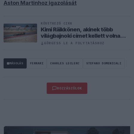
Aston Martinhoz igazolását
KÖVETKEZŐ CIKK
Kimi Räikkönen, akinek több
világbajnoki címet kellett volna
nyernie a McLarennel
↓
GÖRGESS LE A FOLYTATÁSHOZ
MÁSOLÁS
FERRARI
CHARLES LECLERC
STEFANO DOMENICALI
HOZZÁSZÓLOK