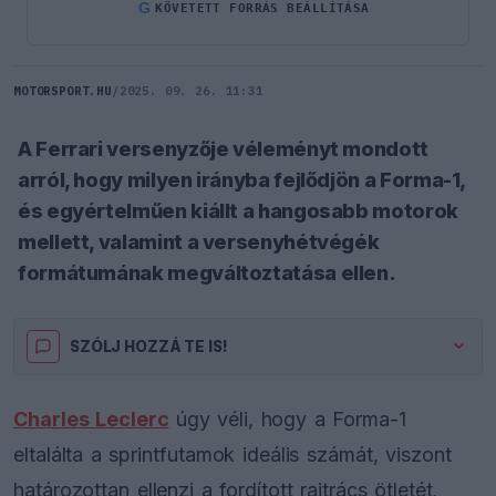
G
KÖVETETT FORRÁS BEÁLLÍTÁSA
MOTORSPORT.HU
/
2025. 09. 26. 11:31
A Ferrari versenyzője véleményt mondott
arról, hogy milyen irányba fejlődjön a Forma-1,
és egyértelműen kiállt a hangosabb motorok
mellett, valamint a versenyhétvégék
formátumának megváltoztatása ellen.
SZÓLJ HOZZÁ TE IS!
Charles Leclerc
úgy véli, hogy a Forma-1
eltalálta a sprintfutamok ideális számát, viszont
határozottan ellenzi a fordított rajtrács ötletét,