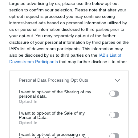
a
targeted advertising by us, please use the below opt-out
Player
is
section to confirm your selection. Please note that after your
loading.
modal
opt-out request is processed you may continue seeing
window.
interest-based ads based on personal information utilized by
us or personal information disclosed to third parties prior to
your opt-out. You may separately opt-out of the further
disclosure of your personal information by third parties on the
IAB’s list of downstream participants. This information may
Az ütközés következtében Norris nekicsapódott a
also be disclosed by us to third parties on the
IAB’s List of
Downstream Participants
that may further disclose it to other
bokszutca falának, és első szárnya is megsérült,
third parties.
így a McLaren szerelőinek vissza kellett tolniuk az
Please note that this website/app uses one or more Google
Personal Data Processing Opt Outs
autót a csapat boxába. A kínos esetet a
services and may gather and store information including but
not limited to your visit or usage behaviour. You may click to
I want to opt-out of the Sharing of my
versenybírók is vizsgálat alá vonták.
personal data.
grant or deny consent to Google and its third-party tags to
Opted In
use your data for below specified purposes in below Google
EZEKET IS AJÁNLJUK
consent section.
I want to opt-out of the Sale of my
Personal Data.
Opted In
FORMA-1
I want to opt-out of processing my
Hiába a hatalmas fejlesztési ugrás,