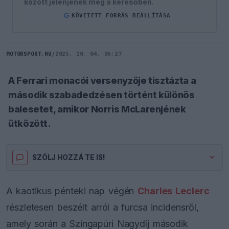
között jelenjenek meg a keresőben.
G
KÖVETETT FORRÁS BEÁLLÍTÁSA
MOTORSPORT.HU
/
2025. 10. 04. 06:27
A Ferrari monacói versenyzője tisztázta a
második szabadedzésen történt különös
balesetet, amikor Norris McLarenjének
ütközött.
SZÓLJ HOZZÁ TE IS!
A kaotikus pénteki nap végén
Charles Leclerc
részletesen beszélt arról a furcsa incidensről,
amely során a Szingapúri Nagydíj második