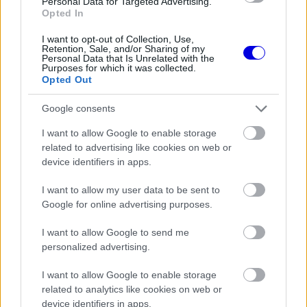
Personal Data for Targeted Advertising.
óriási a baj az Aston Martinnál
Opted In
I want to opt-out of Collection, Use,
Retention, Sale, and/or Sharing of my
Personal Data that Is Unrelated with the
Purposes for which it was collected.
MOTORSPORTOK
Újabb részletek a balesetről:
Opted Out
Eszméletlenül terült el a fűben a
WRC-sztár a horrorisztikus bukás
Google consents
után
I want to allow Google to enable storage
related to advertising like cookies on web or
device identifiers in apps.
FORMA-1
Kikerekedett szemekkel hallgatta
Toto Wolff ajánlatát Antonelli
I want to allow my user data to be sent to
Google for online advertising purposes.
I want to allow Google to send me
"Az első szabadedzés jól sikerült, a második
personalized advertising.
viszont rendkívül nehéz volt" – értékelte a napot
I want to allow Google to enable storage
Leclerc, aki végül a kilencedik helyen zárt
related to analytics like cookies on web or
device identifiers in apps.