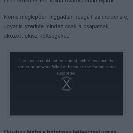
talán érdemes lett volna óvatosabban eljárni."
Norris meglepően higgadtan reagált az incidensre,
ugyanis szerinte mindez csak a csapatnak
okozott plusz költségeket.
This
is
a
The media could not be loaded, either because the
modal
window.
server or network failed or because the format is not
supported.
Video
Player
is
loading.
Eközben
hiába a hatalmas fejlesztési ugrás,