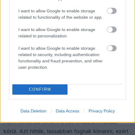
csapattársa, Lewis Hamilton előtt. "A második
gyakorlás nagyon kaotikusra sikeredett a
I want to allow Google to enable storage
related to functionality of the website or app.
forgalom, a piros zászlók és a bokszutcai
I want to allow Google to enable storage
incidens miatt. Számos dolog nem úgy alakult,
related to personalization.
ahogy szerettük volna, de holnapra újrakezdjük. A
I want to allow Google to enable storage
pozitívum, hogy az autóban megvan a tempó."
related to security, including authentication
functionality and fraud prevention, and other
A monacói versenyző részletesen elmagyarázta a
user protection.
Norrisszal történt ütközést is.
CONFIRM
"Elemeztem a történteket. A kamerám az arcomra
volt irányítva, így nem tudtam duplán ellenőrizni a
Data Deletion
Data Access
Privacy Policy
szerelőmmel, de beszéltem vele, és úgy tűnik,
némi félreértés történt a két McLaren kiállása
körül. Azt hitték, lassabban fognak kimenni, ezért