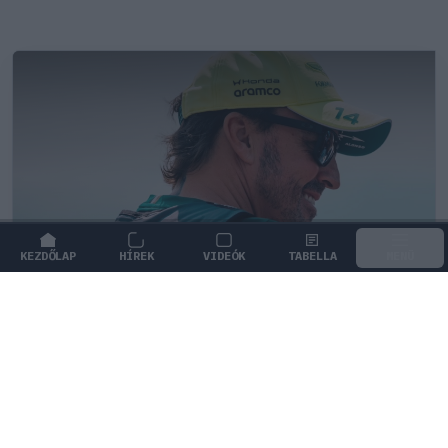
KEZDŐLAP
HÍREK
VIDEÓK
TABELLA
MENÜ
FORMA-1
/
ASTON MARTIN
Jelentős összeget kér Alonso az
Aston Martintól a folytatásért
Fernando Alonso 2028-ig kötelezné el magát az Aston
Martin mellett, ám ehhez jelentős fizetésemelést
követel a csapattól.