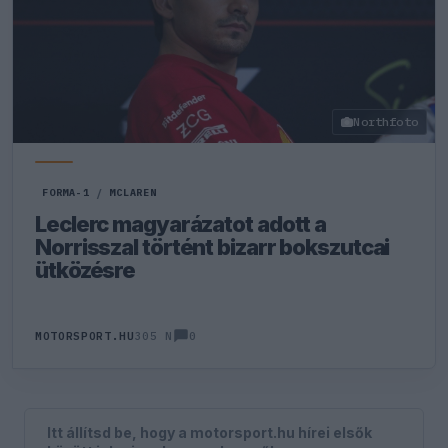
Northfoto
FORMA-1
/
MCLAREN
Leclerc magyarázatot adott a
Norrisszal történt bizarr bokszutcai
ütközésre
0
MOTORSPORT.HU
305 N
Itt állítsd be, hogy a motorsport.hu hírei elsők