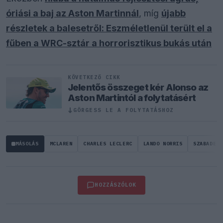
óriási a baj az Aston Martinnál
, míg
újabb
részletek a balesetről: Eszméletlenül terült el a
fűben a WRC-sztár a horrorisztikus bukás után
KÖVETKEZŐ CIKK
Jelentős összeget kér Alonso az
Aston Martintól a folytatásért
GÖRGESS LE A FOLYTATÁSHOZ
↓
MÁSOLÁS
MCLAREN
CHARLES LECLERC
LANDO NORRIS
SZABADEDZ
HOZZÁSZÓLOK