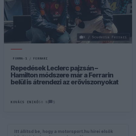
X / Scuderia Ferrari
FORMA-1
/
FERRARI
Repedések Leclerc pajzsán –
Hamilton módszere már a Ferrarin
belül is átrendezi az erőviszonyokat
1
KOVÁCS ENIKŐ
50 N
Itt állítsd be, hogy a motorsport.hu hírei elsők