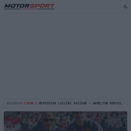
KEZDŐLAP
/
FORMA-1
/
REPEDÉSEK LECLERC PAJZSÁN – HAMILTON MÓDSZERE MÁR A FERRARIN BELÜL IS ÁTRENDEZI AZ ERŐVISZONYOKAT