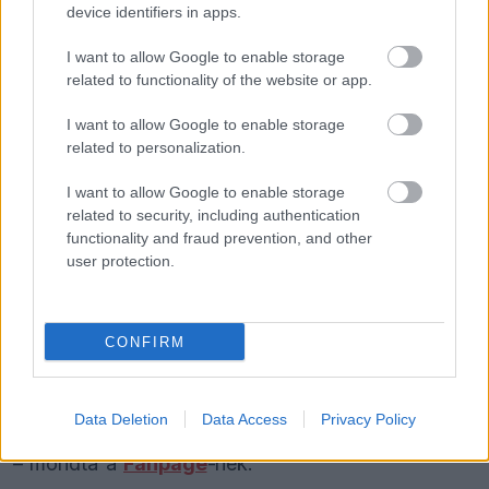
megingott
device identifiers in apps.
Leclerc számára az utóbbi hetek különösen
I want to allow Google to enable storage
related to functionality of the website or app.
nehezek voltak. Monacóban és Barcelonában is
összetörte az autót az időmérőn, a hercegségbeli
I want to allow Google to enable storage
related to personalization.
futamon pedig kiesett. A Katalán Nagydíjon a Q3-
ban hibázott, majd feladni kényszerült a versenyt,
I want to allow Google to enable storage
related to security, including authentication
miközben Hamilton megszerezte első ferraris
functionality and fraud prevention, and other
nagydíjgyőzelmét Barcelonában.
user protection.
Capelli úgy látja, a hibák mögött mentális
CONFIRM
tényezők is állhatnak. „Ezek az apró hibák
biztosan a nyugalom hiányából fakadnak, és
Data Deletion
Data Access
Privacy Policy
abból, hogy vissza kell találnia az egyensúlyához”
– mondta a
Fanpage
-nek.