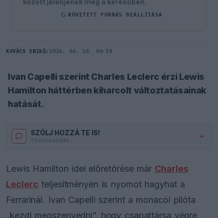
között jelenjenek meg a keresőben.
G
KÖVETETT FORRÁS BEÁLLÍTÁSA
KOVÁCS ENIKŐ
/
2026. 06. 18. 04:38
Ivan Capelli szerint Charles Leclerc érzi Lewis
Hamilton háttérben kiharcolt változtatásainak
hatását.
SZÓLJ HOZZÁ TE IS!
1 hozzászólás.
Lewis Hamilton idei előretörése már
Charles
Leclerc
teljesítményén is nyomot hagyhat a
Ferrarinál. Ivan Capelli szerint a monacói pilóta
„kezdi megszenvedni”, hogy csapattársa végre