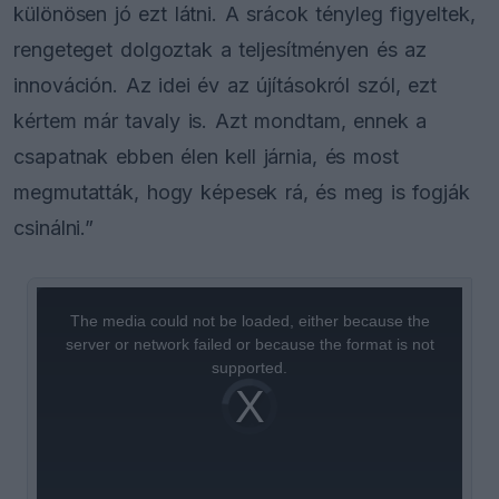
különösen jó ezt látni. A srácok tényleg figyeltek,
rengeteget dolgoztak a teljesítményen és az
innováción. Az idei év az újításokról szól, ezt
kértem már tavaly is. Azt mondtam, ennek a
csapatnak ebben élen kell járnia, és most
megmutatták, hogy képesek rá, és meg is fogják
csinálni.”
This
is
a
The media could not be loaded, either because the
modal
window.
server or network failed or because the format is not
supported.
Video
Player
is
loading.