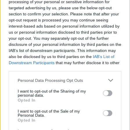
processing of your personal or sensitive information for
targeted advertising by us, please use the below opt-out
section to confirm your selection. Please note that after your
opt-out request is processed you may continue seeing
FORMA-1
interest-based ads based on personal information utilized by
Fontos kulcsembert csábított át
us or personal information disclosed to third parties prior to
riválisától a Red Bull
your opt-out. You may separately opt-out of the further
disclosure of your personal information by third parties on the
IAB’s list of downstream participants. This information may
also be disclosed by us to third parties on the
IAB’s List of
FORMA-1
Downstream Participants
that may further disclose it to other
Montoya átlátott Verstappen
third parties.
trükkjén és elárulta a távozási
pletykák valódi okát
Please note that this website/app uses one or more Google
Personal Data Processing Opt Outs
services and may gather and store information including but
not limited to your visit or usage behaviour. You may click to
I want to opt-out of the Sharing of my
personal data.
grant or deny consent to Google and its third-party tags to
Opted In
use your data for below specified purposes in below Google
consent section.
I want to opt-out of the Sale of my
Personal Data.
Opted In