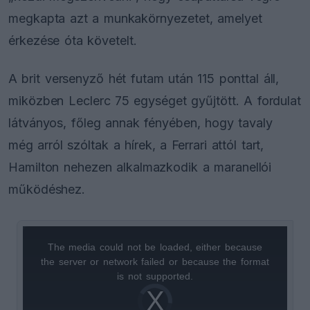
megkapta azt a munkakörnyezetet, amelyet
érkezése óta követelt.
A brit versenyző hét futam után 115 ponttal áll,
miközben Leclerc 75 egységet gyűjtött. A fordulat
látványos, főleg annak fényében, hogy tavaly
még arról szóltak a hírek, a Ferrari attól tart,
Hamilton nehezen alkalmazkodik a maranellói
működéshez.
The media could not be loaded, either because
This
the server or network failed or because the format
is
is not supported.
Video
a
Player
is