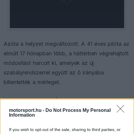
loading.
modal
window.
Azóta a helyzet megváltozott. A 41 éves pilóta az
elmúlt 17 hónapban több, a háttérben végrehajtott
módosítást harcolt ki, amelyek az új
szabályrendszerrel együtt az ő irányába
billentették a mérleget.
EZEKET IS AJÁNLJUK
motorsport.hu -
Do Not Process My Personal
Information
FORMA-1
Óriási átalakulás a Ferrarinál,
miközben baljós árnyak vetülnek a
If you wish to opt-out of the sale, sharing to third parties, or
Holland Nagydíjra