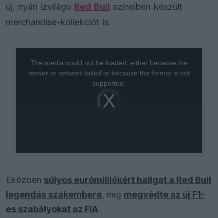
új, nyári ízvilágú
Red Bull
színeiben készült
merchandise-kollekciót is.
This
is
a
The media could not be loaded, either because the
modal
window.
server or network failed or because the format is not
supported.
Video
Player
is
loading.
Eközben
súlyos eurómilliókért hallgat a Red Bull
legendás szakembere
, míg
megvédte az új F1-
es szabályokat az FIA