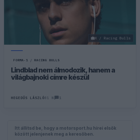
X / Racing Bulls
FORMA-1
/
RACING BULLS
Lindblad nem álmodozik, hanem a
világbajnoki címre készül
1
HEGEDŰS LÁSZLÓ
81 N
Itt állítsd be, hogy a motorsport.hu hírei elsők
között jelenjenek meg a keresőben.