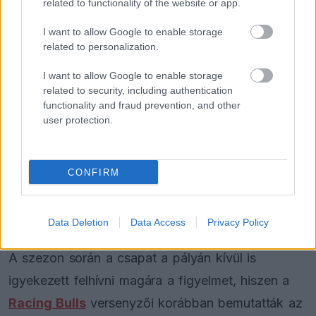
az FIA
related to functionality of the website or app.
I want to allow Google to enable storage
related to personalization.
FORMA-1
Adrian Newey megszólalt a titkos
I want to allow Google to enable storage
fejlesztésekről és a Honda
related to security, including authentication
motorról
functionality and fraud prevention, and other
user protection.
A brit jelenleg a 12. helyen áll az egyéni
összetettben, eddig négy pontot gyűjtött,
CONFIRM
miközben csapattársa, az új-zélandi
Liam Lawson
a 10. pozíciót foglalja el tíz ponttal.
Data Deletion
Data Access
Privacy Policy
A szezon során a csapat a pályán kívül is
igyekezett felhívni magára a figyelmet, hiszen a
Racing Bulls
versenyzői korábban bemutatták az