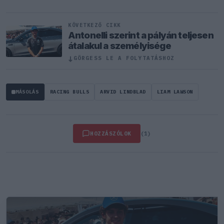
KÖVETKEZŐ CIKK
Antonelli szerint a pályán teljesen
átalakul a személyisége
↓
GÖRGESS LE A FOLYTATÁSHOZ
MÁSOLÁS
RACING BULLS
ARVID LINDBLAD
LIAM LAWSON
HOZZÁSZÓLOK
(1)