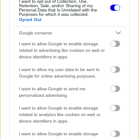
I want to opt-out of Collection, Use,
Retention, Sale, and/or Sharing of my
Personal Data that Is Unrelated with the
Purposes for which it was collected.
„Tényleg világbajnok akarok lenni… nem, ez így
Opted Out
nem hangzik jól. Azon dolgozom, hogy egy nap
Google consents
Forma–1-es világbajnok legyek, ez biztos” –
I want to allow Google to enable storage
mondta Lindblad.
related to advertising like cookies on web or
device identifiers in apps.
EZEKET IS AJÁNLJUK
I want to allow my user data to be sent to
Google for online advertising purposes.
I want to allow Google to send me
FORMA-1
Súlyos eurómilliókért hallgat a Red
personalized advertising.
Bull legendás szakembere
I want to allow Google to enable storage
related to analytics like cookies on web or
device identifiers in apps.
FORMA-1
Megvédte az új F1-es szabályokat
I want to allow Google to enable storage