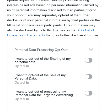
opt-out request is processed you may continue seeing
interest-based ads based on personal information utilized by
18 éves brit pilóta egyértelművé tette, hogy
us or personal information disclosed to third parties prior to
hosszú távú célja a Forma–1 csúcsa, és ezt nem
your opt-out. You may separately opt-out of the further
disclosure of your personal information by third parties on the
hangzatos kijelentésnek szánja, hanem tudatos
IAB’s list of downstream participants. This information may
építkezés eredményének. A The Independentnek
also be disclosed by us to third parties on the
IAB’s List of
Downstream Participants
that may further disclose it to other
arról beszélt, hogyan tekint a saját jövőjére a
third parties.
sportágban.
Please note that this website/app uses one or more Google
Personal Data Processing Opt Outs
services and may gather and store information including but
not limited to your visit or usage behaviour. You may click to
I want to opt-out of the Sharing of my
personal data.
grant or deny consent to Google and its third-party tags to
The media could not be loaded, either because
Opted In
This
use your data for below specified purposes in below Google
the server or network failed or because the format
consent section.
is
I want to opt-out of the Sale of my
is not supported.
Personal Data.
Video
a
Opted In
Player
is
loading.
modal
I want to opt-out of processing my
Personal Data for Targeted Advertising.
window.
Opted In