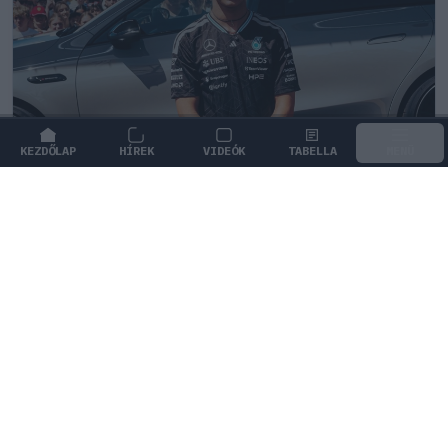
KEZDŐLAP
HÍREK
VIDEÓK
TABELLA
MENÜ
FORMA-1
/
MERCEDES
Antonelli szerint a pályán teljesen
átalakul a személyisége
Andrea Kimi Antonelli nyíltan beszélt arról, miként
alakul át a személyisége, amikor elfoglalja a helyét a
versenyautóban.
0
KISS SÁNDOR
24 P