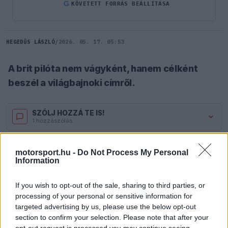
G
KÖVETETT FORRÁS BEÁLLÍTÁSA
HEGEDŰS LÁSZLÓ
/
2026. 05. 17. 05:53
A brit pilóta nem vágyként, hanem célként
beszél a világbajnoki címről.
SZÓLJ HOZZÁ TE IS!
1 hozzászólás.
Nem elégszik meg a mezőny végével,
Arvid
motorsport.hu -
Do Not Process My Personal
Information
Lindblad
már most a világbajnoki címben
gondolkodik, még ha ezt nem is puszta álomként
If you wish to opt-out of the sale, sharing to third parties, or
processing of your personal or sensitive information for
fogalmazza meg.
targeted advertising by us, please use the below opt-out
section to confirm your selection. Please note that after your
Az olasz hátterű Racing Bulls színeiben versenyző