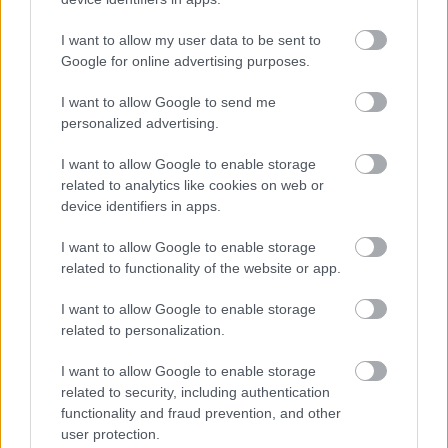
stílusához igazítottuk" – nyilatkozta a
Red Bull
I want to allow my user data to be sent to
tanácsadója a Sky Deutschlandnak. A bakui
Google for online advertising purposes.
teljesítmény alapján úgy tűnik, hogy ez a stratégia
I want to allow Google to send me
kezdi meghozni a gyümölcsét.
personalized advertising.
I want to allow Google to enable storage
EZEKET IS AJÁNLJUK
related to analytics like cookies on web or
device identifiers in apps.
I want to allow Google to enable storage
FORMA-1
related to functionality of the website or app.
Fontos kulcsembert csábított át
riválisától a Red Bull
I want to allow Google to enable storage
related to personalization.
I want to allow Google to enable storage
FORMA-1
related to security, including authentication
Óriási átalakulás a Ferrarinál,
functionality and fraud prevention, and other
miközben baljós árnyak vetülnek a
Holland Nagydíjra
user protection.