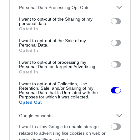
The media could not be loaded, either because
This
Please note that this website/app uses one or more Google
Personal Data Processing Opt Outs
the server or network failed or because the format
services and may gather and store information including but
is
is not supported.
not limited to your visit or usage behaviour. You may click to
I want to opt-out of the Sharing of my
personal data.
Video
a
grant or deny consent to Google and its third-party tags to
Player
Opted In
is
use your data for below specified purposes in below Google
loading.
modal
consent section.
I want to opt-out of the Sale of my
Personal Data.
window.
Opted In
I want to opt-out of processing my
Personal Data for Targeted Advertising.
Opted In
Helmut Marko elárulta, hogy a monzai verseny
I want to opt-out of Collection, Use,
után, ahol Cunoda időnként egy másodperccel is
Retention, Sale, and/or Sharing of my
Personal Data that Is Unrelated with the
Purposes for which it was collected.
lassabb volt Verstappennél, gyökeres
Opted Out
változtatásra volt szükség. "Úgy döntöttünk,
Google consents
hogy intenzívebb támogatást nyújtunk neki,
I want to allow Google to enable storage
figyelembe véve a Maxhoz képest szerényebb
related to advertising like cookies on web or
tapasztalatait. Az autót is jobban az ő vezetési
device identifiers in apps.