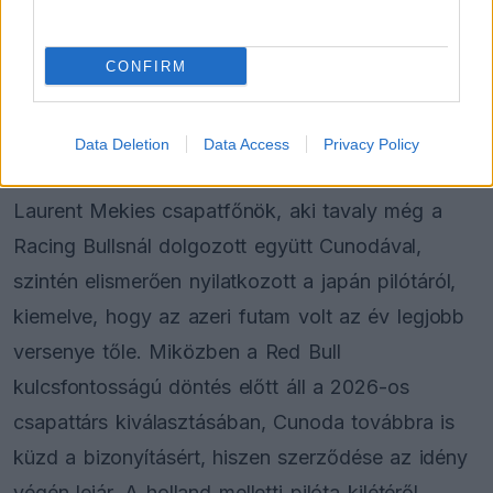
CONFIRM
FORMA-1
Mélypontról mentené meg F1-es
projektjét a Honda a sokkoló
szezonkezdés után
Data Deletion
Data Access
Privacy Policy
Laurent Mekies csapatfőnök, aki tavaly még a
Racing Bullsnál dolgozott együtt Cunodával,
szintén elismerően nyilatkozott a japán pilótáról,
kiemelve, hogy az azeri futam volt az év legjobb
versenye tőle. Miközben a Red Bull
kulcsfontosságú döntés előtt áll a 2026-os
csapattárs kiválasztásában, Cunoda továbbra is
küzd a bizonyításért, hiszen szerződése az idény
végén lejár. A holland melletti pilóta kilétéről