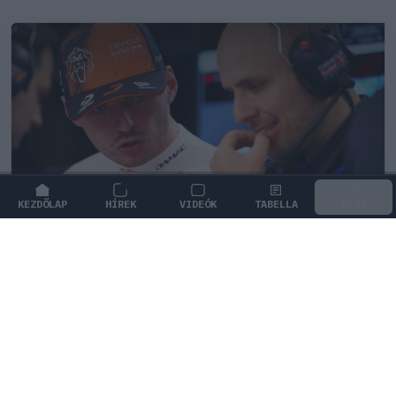
KEZDŐLAP
HÍREK
VIDEÓK
TABELLA
MENÜ
FORMA-1
/
RED BULL RACING
Ketyeg az óra a Red Bullnál Max
Verstappen kilépési záradéka miatt
Aktívvá vált a záradék, amelynek értelmében a holland
pilóta akár már a nyáron csapatot válthat.