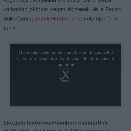
várhatóan október végén döntenek, és a Racing
Bulls újonca,
Isack Hadjar
is komoly opciónak
tűnik.
This
is
a
The media could not be loaded, either because the
modal
window.
server or network failed or because the format is not
supported.
Video
Player
is
loading.
Eközben
fontos kulcsembert csábított át