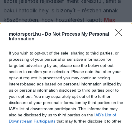
azóta jelentős fejlődésen ment keresztül, amit a
bakui hatodik hely is bizonyít – részben annak
köszönhetően, hogy hozzáférést kapott
Max
Verstappen
adataihoz.
motorsport.hu -
Do Not Process My Personal
Information
A Red Bull kötelékébe történő váratlan
If you wish to opt-out of the sale, sharing to third parties, or
előrelépése után a fiatal versenyző nehezen találta
processing of your personal or sensitive information for
a helyét. A 2025-ös szezonban eddig mindössze
targeted advertising by us, please use the below opt-out
section to confirm your selection. Please note that after your
20 pontot gyűjtött, amelyből 12-t még a bakui
opt-out request is processed you may continue seeing
verseny előtt szerzett. Bár az azeri hatodik hely
interest-based ads based on personal information utilized by
us or personal information disclosed to third parties prior to
még mindig messze van Verstappen szintjétől, ez
your opt-out. You may separately opt-out of the further
az eredmény új reményt adhat számára a Red Bull
disclosure of your personal information by third parties on the
IAB’s list of downstream participants. This information may
vagy a Racing Bulls üléséért folytatott harcban.
also be disclosed by us to third parties on the
IAB’s List of
Downstream Participants
that may further disclose it to other
third parties.