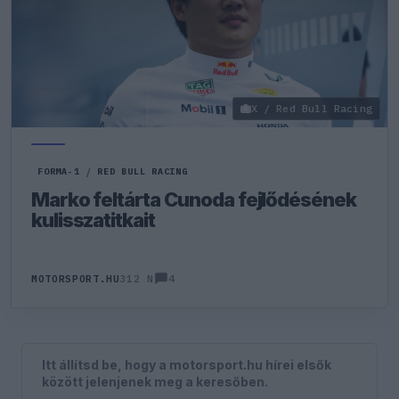
X / Red Bull Racing
FORMA-1
/
RED BULL RACING
Marko feltárta Cunoda fejlődésének
kulisszatitkait
4
MOTORSPORT.HU
312 N
Itt állítsd be, hogy a motorsport.hu hírei elsők
között jelenjenek meg a keresőben.