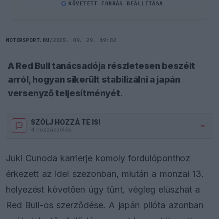
G
KÖVETETT FORRÁS BEÁLLÍTÁSA
MOTORSPORT.HU
/
2025. 09. 29. 19:02
A Red Bull tanácsadója részletesen beszélt
arról, hogyan sikerült stabilizálni a japán
versenyző teljesítményét.
SZÓLJ HOZZÁ TE IS!
4 hozzászólás.
Juki Cunoda karrierje komoly fordulóponthoz
érkezett az idei szezonban, miután a monzai 13.
helyezést követően úgy tűnt, végleg elúszhat a
Red Bull-os szerződése. A japán pilóta azonban