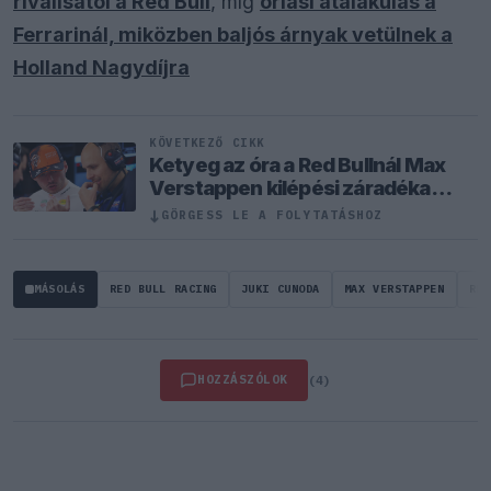
riválisától a Red Bull
, míg
óriási átalakulás a
Ferrarinál, miközben baljós árnyak vetülnek a
Holland Nagydíjra
KÖVETKEZŐ CIKK
Ketyeg az óra a Red Bullnál Max
Verstappen kilépési záradéka
miatt
↓
GÖRGESS LE A FOLYTATÁSHOZ
MÁSOLÁS
RED BULL RACING
JUKI CUNODA
MAX VERSTAPPEN
RED
HOZZÁSZÓLOK
(4)