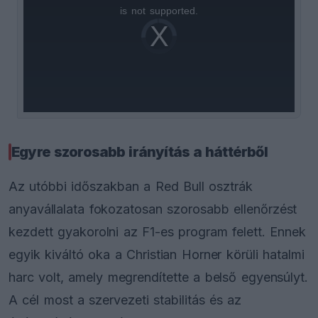
is
is not supported.
Video
a
Player
is
loading.
modal
window.
Egyre szorosabb irányítás a háttérből
Az utóbbi időszakban a Red Bull osztrák
anyavállalata fokozatosan szorosabb ellenőrzést
kezdett gyakorolni az F1-es program felett. Ennek
egyik kiváltó oka a Christian Horner körüli hatalmi
harc volt, amely megrendítette a belső egyensúlyt.
A cél most a szervezeti stabilitás és az