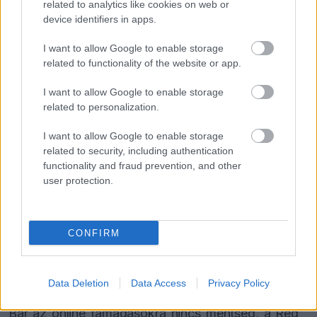
Markót mindig is szókimondása tette ismertté, ami
related to analytics like cookies on web or
device identifiers in apps.
a mai, PR-központú Forma–1-ben egyre ritkább
jelenség. A paddockban gyakran lehetett vele
I want to allow Google to enable storage
related to functionality of the website or app.
beszélgetni, és soha nem fogta vissza magát,
még akkor sem, ha ezzel kellemetlenséget
I want to allow Google to enable storage
related to personalization.
okozott a csapatnak. Ellentétben más
I want to allow Google to enable storage
csapatvezetőkkel, őt sosem kísérte sajtós, így a
related to security, including authentication
Red Bull gyakran csak utólag értesült a
functionality and fraud prevention, and other
user protection.
nyilatkozatairól.
Ez a hozzáállás nem mindenkinek nyerte el a
CONFIRM
tetszését a csapaton belül. Katarban például nagy
visszhangot váltott ki, amikor Marko azt állította,
Data Deletion
Data Access
Privacy Policy
hogy Kimi Antonelli "elengedte" Lando Norrist.
Bár az online támadásokra nincs mentség, a Red