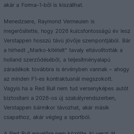
akár a Forma–1-ből is kiszállhat.
Menedzsere, Raymond Vermeulen is
megerősítette, hogy 2026 kulcsfontosságú év lesz
Verstappen hosszú távú jövője szempontjából. Bár
a hírhedt „Marko-kitételt” tavaly eltávolították a
holland szerződéséből, a teljesítményalapú
záradékok továbbra is érvényben vannak – ahogy
az minden F1-es kontraktusnál megszokott.
Vagyis ha a Red Bull nem tud versenyképes autót
biztosítani a 2026-os új szabályrendszerben,
Verstappen bármikor távozhat, akár másik
csapathoz, akár végleg a sportból.
A Red Bull egyelőre nem közölte, ki veszi át