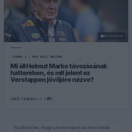
Northfoto
FORMA-1
/
RED BULL RACING
Mi áll Helmut Marko távozásának
hátterében, és mit jelent ez
Verstappen jövőjére nézve?
1
TÖRŐ FERENC
239 N
Itt állítsd be, hogy a motorsport.hu hírei elsők