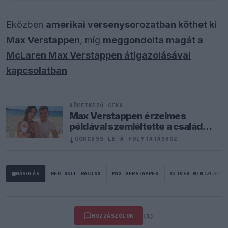
Eközben
amerikai versenysorozatban köthet ki
Max Verstappen
, míg
meggondolta magát a
McLaren Max Verstappen átigazolásával
kapcsolatban
KÖVETKEZŐ CIKK
Max Verstappen érzelmes
példával szemléltette a család
fontosságát
↓
GÖRGESS LE A FOLYTATÁSHOZ
MÁSOLÁS
RED BULL RACING
MAX VERSTAPPEN
OLIVER MINTZLAFF
HOZZÁSZÓLOK
(1)