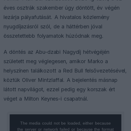
éves osztrák szakember úgy döntött, év végén
lezárja pályafutását. A hivatalos közlemény
nyugdíjazásról szól, de a háttérben jóval
összetettebb folyamatok húzódnak meg.
A döntés az Abu-dzabi Nagydíj hétvégéjén
született meg véglegesen, amikor Marko a
helyszínen találkozott a Red Bull felsővezetésével,
köztük Oliver Mintzlaffal. A bejelentés másnap
látott napvilágot, ezzel pedig egy korszak ért
véget a Milton Keynes-i csapatnál.
The media could not be loaded, either because
This
the server or network failed or because the format