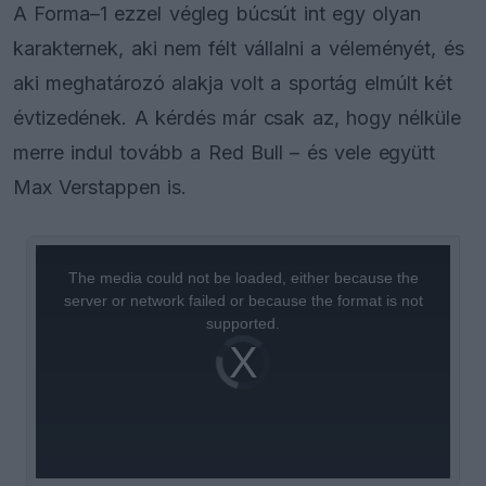
A Forma–1 ezzel végleg búcsút int egy olyan
karakternek, aki nem félt vállalni a véleményét, és
aki meghatározó alakja volt a sportág elmúlt két
évtizedének. A kérdés már csak az, hogy nélküle
merre indul tovább a Red Bull – és vele együtt
Max Verstappen is.
This
is
a
The media could not be loaded, either because the
modal
window.
server or network failed or because the format is not
supported.
Video
Player
is
loading.