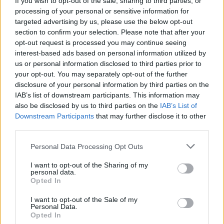
If you wish to opt-out of the sale, sharing to third parties, or
éveken át ő döntött arról, ki kap lehetőséget az
processing of your personal or sensitive information for
utánpótlásból. Az
Arvid Lindblad
előléptetése
targeted advertising by us, please use the below opt-out
section to confirm your selection. Please note that after your
még nem váltott ki komolyabb vitát, hiszen ő a
opt-out request is processed you may continue seeing
Red Bull saját neveltje, bár a folyamat
interest-based ads based on personal information utilized by
us or personal information disclosed to third parties prior to
átláthatóságát több kritika is érte.
your opt-out. You may separately opt-out of the further
disclosure of your personal information by third parties on the
Alex Dunne esete viszont már sokkal
IAB’s list of downstream participants. This information may
also be disclosed by us to third parties on the
IAB’s List of
érzékenyebbnek bizonyult. Az ír versenyző a
Downstream Participants
that may further disclose it to other
McLarennel bontott szerződést, mert nem látott
third parties.
egyértelmű utat az F1 felé. Marko gyorsan
Please note that this website/app uses one or more Google
Personal Data Processing Opt Outs
services and may gather and store information including but
lecsapott a lehetőségre, nyilvánosan is jelezte,
not limited to your visit or usage behaviour. You may click to
I want to opt-out of the Sharing of my
personal data.
hogy Dunne-t szívesen látná a
Red Bull
grant or deny consent to Google and its third-party tags to
Opted In
use your data for below specified purposes in below Google
kötelékében, sőt, azt is elárulta, hogy szerződtetni
consent section.
I want to opt-out of the Sale of my
kívánja. A gond csak az volt, hogy a
Personal Data.
Opted In
csapatvezetés erről semmit sem tudott, és közel