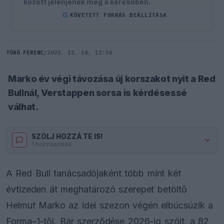
között jelenjenek meg a keresőben.
G
KÖVETETT FORRÁS BEÁLLÍTÁSA
TÖRŐ FERENC
/
2025. 12. 10. 12:30
Marko év végi távozása új korszakot nyit a Red
Bullnál, Verstappen sorsa is kérdésessé
válhat.
SZÓLJ HOZZÁ TE IS!
1 hozzászólás.
A Red Bull tanácsadójaként több mint két
évtizeden át meghatározó szerepet betöltő
Helmut Marko az idei szezon végén elbúcsúzik a
Forma–1-től. Bár szerződése 2026-ig szólt, a 82