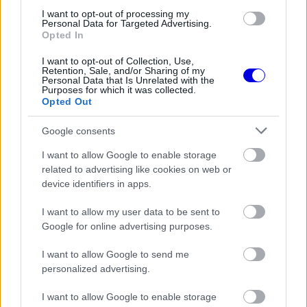
I want to opt-out of processing my
sem volt ennyire lelkes a pilóta iránt.
Personal Data for Targeted Advertising.
Opted In
Ez az eset jól mutatja, hogy Marko korábbi
I want to opt-out of Collection, Use,
Retention, Sale, and/or Sharing of my
mozgástere jelentősen beszűkült. Míg korábban
Personal Data that Is Unrelated with the
Purposes for which it was collected.
szinte egyedül dönthetett ilyen kérdésekben, az új
Opted Out
struktúrában már nem volt helye az egyéni
Google consents
akcióknak. Nem véletlen, hogy a vasárnapi
I want to allow Google to enable storage
verseny után úgy fogalmazott, csak akkor tudja
related to advertising like cookies on web or
device identifiers in apps.
elképzelni a folytatást, ha "kényelmesen érzi
magát" az új környezetben – ez pedig már nem
I want to allow my user data to be sent to
Google for online advertising purposes.
volt adott.
I want to allow Google to send me
personalized advertising.
Egy régi iskola képviselője a modern F1-ben
I want to allow Google to enable storage