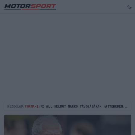
KEZDŐLAP
/
FORMA-1
/
MI ÁLL HELMUT MARKO TÁVOZÁSÁNAK HÁTTERÉBEN, ÉS MIT JELENT EZ VERSTAPPEN JÖVŐJÉRE NÉZVE?