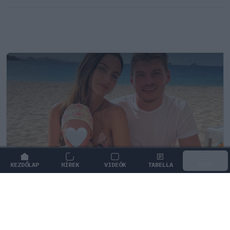
KEZDŐLAP
HÍREK
VIDEÓK
TABELLA
MENÜ
FORMA-1
/
RED BULL RACING
Max Verstappen érzelmes példával
szemléltette a család fontosságát