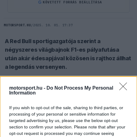
G
KÖVETETT FORRÁS BEÁLLÍTÁSA
MOTORSPORT.HU
/
2025. 10. 01. 17:37
A Red Bull sportigazgatója szerint a
négyszeres világbajnok F1-es pályafutása
után akár édesapjával közösen is rajthoz állhat
a legendás versenyen.
SZÓLJ HOZZÁ TE IS!
motorsport.hu -
Do Not Process My Personal
Information
Helmut Marko, a Red Bull sportigazgatója nem
If you wish to opt-out of the sale, sharing to third parties, or
processing of your personal or sensitive information for
zárta ki annak lehetőségét, hogy
Max
targeted advertising by us, please use the below opt-out
Verstappen
a Forma–1-es karrierje után a Le
section to confirm your selection. Please note that after your
opt-out request is processed you may continue seeing
Mans-i 24 órás versenyen álljon rajthoz,