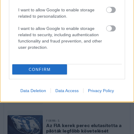
Red Bull sportigazgatója.
I want to allow Google to enable storage
related to personalization.
EZEKET IS AJÁNLJUK
I want to allow Google to enable storage
related to security, including authentication
functionality and fraud prevention, and other
FORMA-1
user protection.
Váratlan mentőövet kaphat Liam
Lawson a Red Bulltól
CONFIRM
FORMA-1
Bankot robbanthat a Ferrari Max
Data Deletion
Data Access
Privacy Policy
Verstappen megszerzéséért
FORMA-1
Az FIA kerek perec elutasította a
pilóták legfőbb követelését