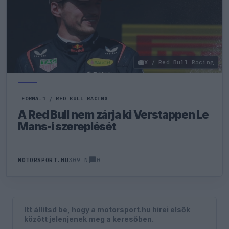
X / Red Bull Racing
FORMA-1
/
RED BULL RACING
A Red Bull nem zárja ki Verstappen Le
Mans-i szereplését
0
MOTORSPORT.HU
309 N
Itt állítsd be, hogy a motorsport.hu hírei elsők
között jelenjenek meg a keresőben.