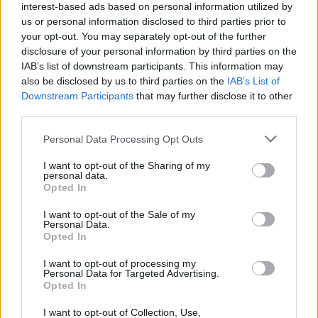
interest-based ads based on personal information utilized by
méghozzá akár édesapjával, Jos Verstappennel
us or personal information disclosed to third parties prior to
your opt-out. You may separately opt-out of the further
közösen.
disclosure of your personal information by third parties on the
IAB’s list of downstream participants. This information may
also be disclosed by us to third parties on the
IAB’s List of
A holland világbajnok közismerten rajong az
Downstream Participants
that may further disclose it to other
autósportért, amit Marko külön ki is emelt
third parties.
nyilatkozatában. "Max imádja a versenyzést, és
Please note that this website/app uses one or more Google
Personal Data Processing Opt Outs
akárcsak a mi időnkben, ő is minden lehetőséget
services and may gather and store information including but
not limited to your visit or usage behaviour. You may click to
I want to opt-out of the Sharing of my
megragad, hogy versenyezhessen. Ezért nem
personal data.
grant or deny consent to Google and its third-party tags to
Opted In
use your data for below specified purposes in below Google
tartom kizártnak, hogy F1-es pályafutása
consent section.
I want to opt-out of the Sale of my
végeztével egy olyan patinás megmérettetésen is
Personal Data.
Opted In
szeretné kipróbálni magát, mint a Le Mans-i 24
I want to opt-out of processing my
órás verseny. Jómagam is részt vettem ezeken a
Personal Data for Targeted Advertising.
Opted In
futamokon, méghozzá sikerrel" – fogalmazott az
osztrák szakember.
I want to opt-out of Collection, Use,