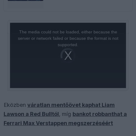
This
is
a
The media could not be loaded, either because the
modal
window.
server or network failed or because the format is not
supported.
Video
Player
is
loading.
Eközben
váratlan mentőövet kaphat Liam
Lawson a Red Bulltól
, míg
bankot robbanthat a
Ferrari Max Verstappen megszerzéséért