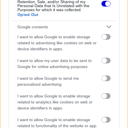
Retention, Sale, and/or Sharing of my
Personal Data that Is Unrelated with the
Purposes for which it was collected.
Opted Out
The media could not be loaded, either because
This
Google consents
the server or network failed or because the format
is
is not supported.
I want to allow Google to enable storage
Video
a
Player
related to advertising like cookies on web or
is
loading.
device identifiers in apps.
modal
window.
I want to allow my user data to be sent to
Google for online advertising purposes.
I want to allow Google to send me
personalized advertising.
Marko azt is megemlítette, hogy Jos Verstappen
I want to allow Google to enable storage
továbbra is aktívan versenyzik raliversenyeken,
related to analytics like cookies on web or
így formában tartja magát. "Őszintén szólva
device identifiers in apps.
semmi akadályát nem látom annak, hogy apa és
I want to allow Google to enable storage
fia együtt induljon Le Mans-ban" – tette hozzá a
related to functionality of the website or app.