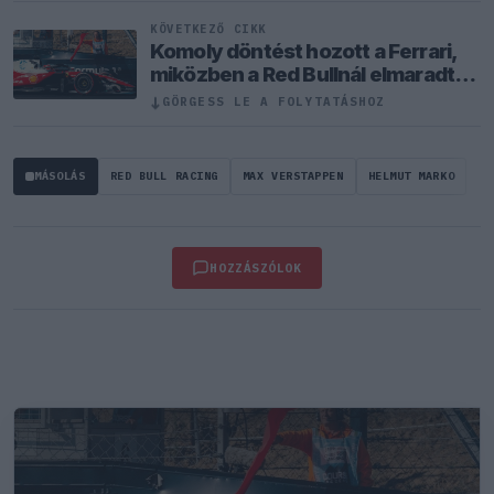
KÖVETKEZŐ CIKK
Komoly döntést hozott a Ferrari,
miközben a Red Bullnál elmaradtak
a győzelmek
↓
GÖRGESS LE A FOLYTATÁSHOZ
MÁSOLÁS
RED BULL RACING
MAX VERSTAPPEN
HELMUT MARKO
HOZZÁSZÓLOK