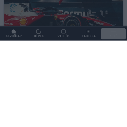
KEZDŐLAP
HÍREK
VIDEÓK
TABELLA
MENÜ
FORMA-1
/
FERRARI
Komoly döntést hozott a Ferrari,
miközben a Red Bullnál elmaradtak a
győzelmek
A Ferrari agresszív fejlesztési tervvel támad, miközben
a Red Bull győzelem nélkül vonult a nyári szünetre.
0
HEGEDŰS LÁSZLÓ
23 P