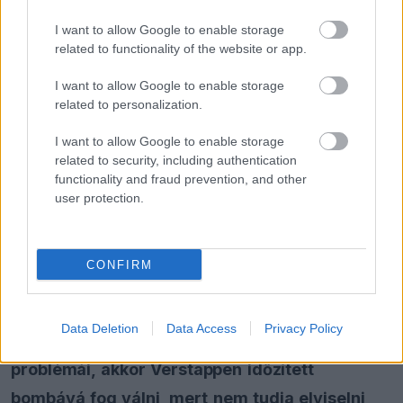
pilótát
I want to allow Google to enable storage
related to functionality of the website or app.
FORMA-1
I want to allow Google to enable storage
Francia hatalomátvételről
related to personalization.
suttognak a Red Bullnál
I want to allow Google to enable storage
related to security, including authentication
functionality and fraud prevention, and other
user protection.
FORMA-1
Óriási fordulat Lewis Hamilton
jövőjével kapcsolatban
CONFIRM
Marko viszont azt is hozzátette, hogy ha még
Data Deletion
Data Access
Privacy Policy
sokáig megmaradnak az osztrák istálló
problémái, akkor Verstappen időzített
bombává fog válni, mert nem tudja elviselni,