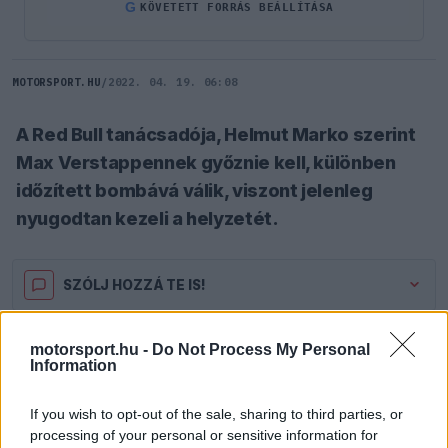
G
KÖVETETT FORRÁS BEÁLLÍTÁSA
MOTORSPORT.HU
/
2022. 04. 19. 06:08
A Red Bull tanácsadója, Helmut Marko szerint
Max Verstappennek győznie kell, különben
időzített bombává válik, viszont jelenleg
nyugodtan kezeli a helyzetét.
SZÓLJ HOZZÁ TE IS!
Az Ausztrál Nagydíjon az üzemanyagrendszer
motorsport.hu -
Do Not Process My Personal
Information
meghibásodása miatt
Max Verstappen
kiesett,
így pedig a pontverseny hatodik pozíciójába esett
If you wish to opt-out of the sale, sharing to third parties, or
processing of your personal or sensitive information for
vissza. A Red Bull tanácsadója, Helmut Marko