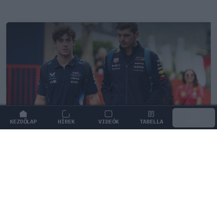
KEZDŐLAP
HÍREK
VIDEÓK
TABELLA
MENÜ
FORMA-1
/
MCLAREN
A saját protezsáltja állhat Max
Verstappen útjába a jövőben
Max Verstappen különleges tehetséget támogat, aki
akár a rivális McLarennél is kiköthet a jövőben.