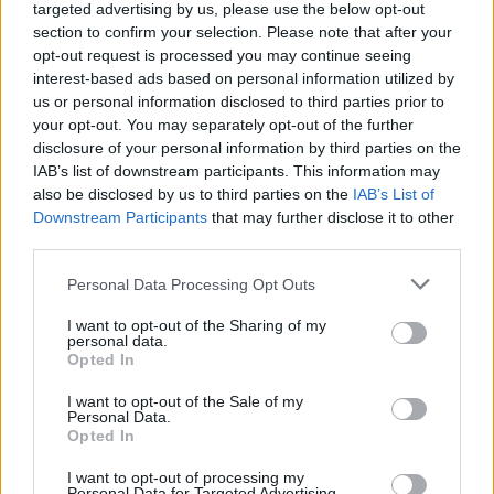
targeted advertising by us, please use the below opt-out
az
ORF-nek
nyilatkozott arról, hogy hogyan
section to confirm your selection. Please note that after your
opt-out request is processed you may continue seeing
birkózott meg a csalódásával a holland:
interest-based ads based on personal information utilized by
us or personal information disclosed to third parties prior to
your opt-out. You may separately opt-out of the further
„Max sokkal nyugodtabbá vált. Az ausztráliai
disclosure of your personal information by third parties on the
kiesése után visszatért a bokszba, és nyugodtan
IAB’s list of downstream participants. This information may
also be disclosed by us to third parties on the
IAB’s List of
beszéltük meg a dolgokat. Ugyanakkor ebben az
Downstream Participants
that may further disclose it to other
esetben tudtuk, hogy belefuthatunk ebbe a
third parties.
problémába, mert már az időmérőn meg kellett
Please note that this website/app uses one or more Google
Personal Data Processing Opt Outs
services and may gather and store information including but
birkóznunk ezzel, tehát nem a semmiből jött a
not limited to your visit or usage behaviour. You may click to
I want to opt-out of the Sharing of my
gond.”
personal data.
grant or deny consent to Google and its third-party tags to
Opted In
use your data for below specified purposes in below Google
consent section.
I want to opt-out of the Sale of my
Personal Data.
The media could not be loaded, either because
Opted In
This
the server or network failed or because the format
is
I want to opt-out of processing my
is not supported.
Personal Data for Targeted Advertising.