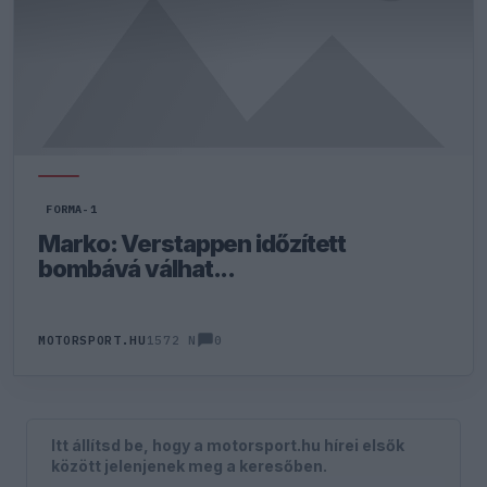
FORMA-1
Marko: Verstappen időzített
bombává válhat...
0
MOTORSPORT.HU
1572 N
Itt állítsd be, hogy a motorsport.hu hírei elsők
között jelenjenek meg a keresőben.