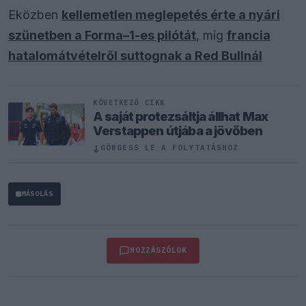
Eközben
kellemetlen meglepetés érte a nyári
szünetben a Forma–1-es pilótát
, míg
francia
hatalomátvételről suttognak a Red Bullnál
KÖVETKEZŐ CIKK
A saját protezsáltja állhat Max
Verstappen útjába a jövőben
↓
GÖRGESS LE A FOLYTATÁSHOZ
MÁSOLÁS
HOZZÁSZÓLOK