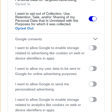
Video
a
Opted In
Player
is
loading.
modal
I want to opt-out of Collection, Use,
Retention, Sale, and/or Sharing of my
window.
Personal Data that Is Unrelated with the
Purposes for which it was collected.
Opted Out
Google consents
„Ő egy érzelmes és szenvedélyes pilóta, aki
I want to allow Google to enable storage
related to advertising like cookies on web or
mindig meg fogja mondani a véleményét. De
device identifiers in apps.
szerintem sokkal nyugodtabbá vált – nyugodtabb,
I want to allow my user data to be sent to
mint korábban volt” – mondta Marko.
Google for online advertising purposes.
I want to allow Google to send me
EZEKET IS AJÁNLJUK
personalized advertising.
I want to allow Google to enable storage
FORMA-1
Kellemetlen meglepetés érte a
related to analytics like cookies on web or
nyári szünetben a Forma–1-es
device identifiers in apps.