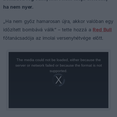
ha nem nyer.
„Ha nem győz hamarosan újra, akkor valóban egy
időzített bombává válik” – tette hozzá a
Red Bull
főtanácsadója az imolai versenyhétvége előtt.
This
is
a
The media could not be loaded, either because the
modal
window.
server or network failed or because the format is not
supported.
Video
Player
is
loading.