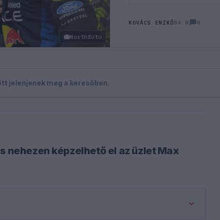
0
KOVÁCS ENIKŐ
84 N
Northfoto
zött jelenjenek meg a keresőben.
is nehezen képzelhető el az üzlet Max