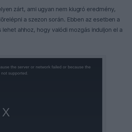
helyen zárt, ami ugyan nem kiugró eredmény,
 előrelépni a szezon során. Ebben az esetben a
het ahhoz, hogy valódi mozgás induljon el a
ause the server or network failed or because the
s not supported.