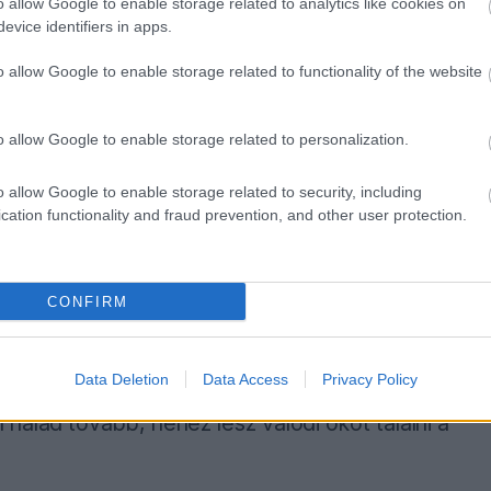
o allow Google to enable storage related to analytics like cookies on
„Az embereket lenyűgözi a gondolat, hogy Max
evice identifiers in apps.
kérdezni, valóban akar-e a Mercedeshez menni,
o allow Google to enable storage related to functionality of the website
. Maxet nyilván nem ijesztené meg a helyzet,
en fontos pontokat szerez, vagy a döntő
o allow Google to enable storage related to personalization.
vait a
Paddock GP
.
o allow Google to enable storage related to security, including
cation functionality and fraud prevention, and other user protection.
 teljesítménye. A Red Bull mindent megtesz,
 autó versenyképessége javul, az komolyan
CONFIRM
Data Deletion
Data Access
Privacy Policy
ó jeleket látott. „Az autó sokkal stabilabbnak
halad tovább, nehéz lesz valódi okot találni a