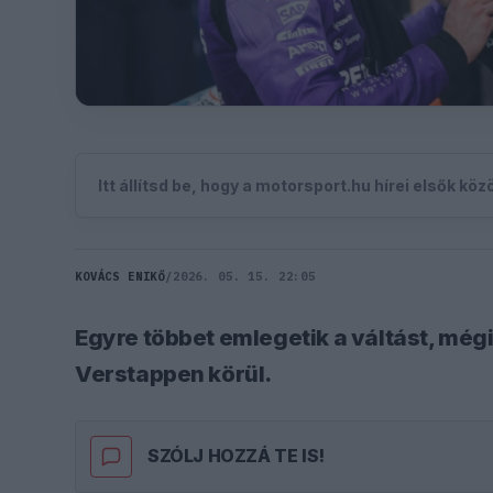
Itt állítsd be, hogy a motorsport.hu hírei elsők kö
KOVÁCS ENIKŐ
/
2026. 05. 15. 22:05
Egyre többet emlegetik a váltást, még
Verstappen körül.
SZÓLJ HOZZÁ TE IS!