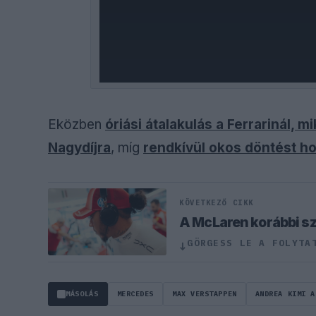
Eközben
óriási átalakulás a Ferrarinál, 
Nagydíjra
, míg
rendkívül okos döntést ho
KÖVETKEZŐ CIKK
A McLaren korábbi sze
GÖRGESS LE A FOLYTA
↓
MÁSOLÁS
MERCEDES
MAX VERSTAPPEN
ANDREA KIMI A