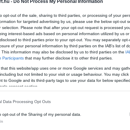
t.hu -
Do Not Process My Personal Information
to opt-out of the sale, sharing to third parties, or processing of your per
formation for targeted advertising by us, please use the below opt-out s
r selection. Please note that after your opt-out request is processed y
eing interest-based ads based on personal information utilized by us or
disclosed to third parties prior to your opt-out. You may separately opt-
losure of your personal information by third parties on the IAB’s list of
. This information may also be disclosed by us to third parties on the
IA
Participants
that may further disclose it to other third parties.
 that this website/app uses one or more Google services and may gath
including but not limited to your visit or usage behaviour. You may click 
 to Google and its third-party tags to use your data for below specifi
ogle consent section.
l Data Processing Opt Outs
áján kell keresni. Peter Windsor szerint a fiatal
o opt-out of the Sharing of my personal data.
In
len helyzetet teremthetne egy esetleges