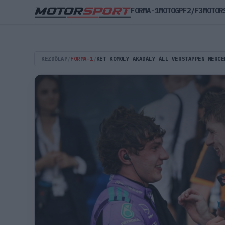
FORMA-1
MOTOGP
F2/F3
MOTOR
KEZDŐLAP
/
FORMA-1
/
KÉT KOMOLY AKADÁLY ÁLL VERSTAPPEN MERCE