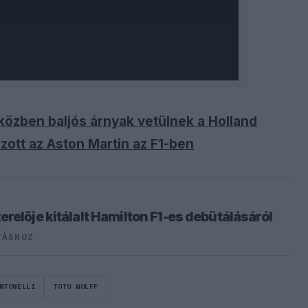
miközben baljós árnyak vetülnek a Holland
zott az Aston Martin az F1-ben
relője kitálalt Hamilton F1-es debütálásáról
TÁSHOZ
NTONELLI
TOTO WOLFF