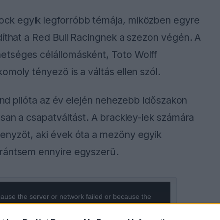
ock egyik legforróbb témája, miközben egyre
díthat a Red Bull Racingnek a szezon végén. A
etséges célállomásként, Toto Wolff
omoly tényező is a váltás ellen szól.
land pilóta az év elején nehezebb időszakon
usan a csapatváltást. A brackley-iek számára
enyzőt, aki évek óta a mezőny egyik
orántsem ennyire egyszerű.
ause the server or network failed or because the
s not supported.