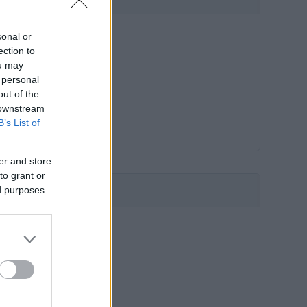
sonal or
ection to
ou may
 personal
out of the
 downstream
B’s List of
er and store
to grant or
ed purposes
HIRDETÉS