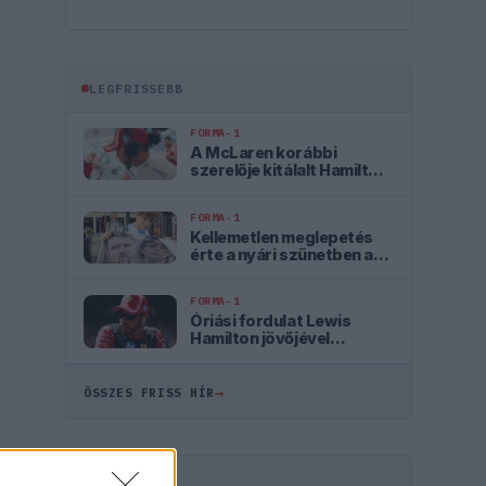
LEGFRISSEBB
FORMA-1
A McLaren korábbi
szerelője kitálalt Hamilton
F1-es debütálásáról
FORMA-1
Kellemetlen meglepetés
érte a nyári szünetben a
Forma–1-es pilótát
FORMA-1
Óriási fordulat Lewis
Hamilton jövőjével
kapcsolatban
→
ÖSSZES FRISS HÍR
HIRDETÉS