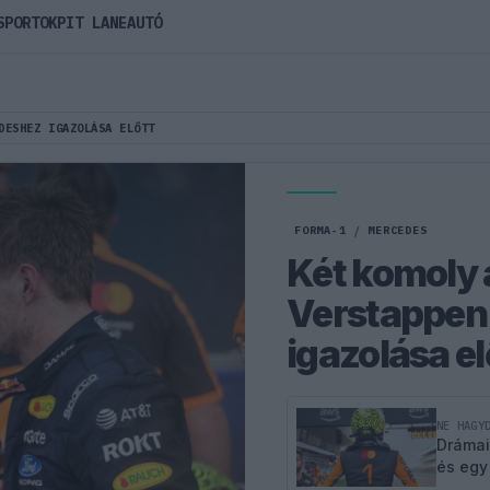
SPORTOK
PIT LANE
AUTÓ
DESHEZ IGAZOLÁSA ELŐTT
FORMA-1
/
MERCEDES
Két komoly 
Verstappen
igazolása el
NE HAGY
Drámai
és egy