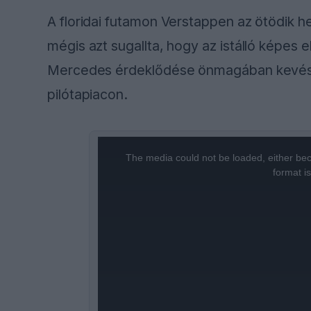
A floridai futamon Verstappen az ötödik 
mégis azt sugallta, hogy az istálló képes
Mercedes érdeklődése önmagában kevés le
pilótapiacon.
This
is
a
The media could not be loaded, either bec
modal
window.
format i