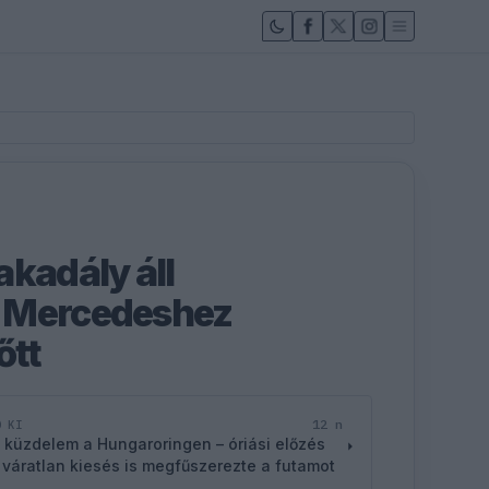
akadály áll
 Mercedeshez
őtt
12 n
D KI
 küzdelem a Hungaroringen – óriási előzés
 váratlan kiesés is megfűszerezte a futamot