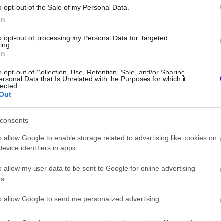
o opt-out of the Sale of my Personal Data.
In
to opt-out of processing my Personal Data for Targeted
ing.
In
o opt-out of Collection, Use, Retention, Sale, and/or Sharing
ersonal Data that Is Unrelated with the Purposes for which it
lected.
Out
consents
o allow Google to enable storage related to advertising like cookies on
evice identifiers in apps.
FORMA-1
A Hondánál hisznek az
áttörésben, teljesen új motorral
o allow my user data to be sent to Google for online advertising
os döntést hozott
érkeznek a Holland Nagydíjra az
s.
in az F1-ben
Aston Martinnal
to allow Google to send me personalized advertising.
 nemcsak a rajongók fantáziája dolgozik, hanem