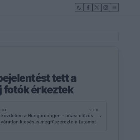
ejelentést tett a
j fotók érkeztek
13 n
D KI
 küzdelem a Hungaroringen – óriási előzés
 váratlan kiesés is megfűszerezte a futamot