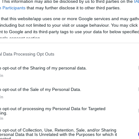
00. nagydíj éppen ott jön el, ahol minden
. This information may also be disclosed by us to third parties on the
IA
Participants
that may further disclose it to other third parties.
, Bruce McLaren a hercegség utcáin vezette az
 that this website/app uses one or more Google services and may gath
including but not limited to your visit or usage behaviour. You may click 
 to Google and its third-party tags to use your data for below specifi
ogle consent section.
l Data Processing Opt Outs
o opt-out of the Sharing of my personal data.
In
o opt-out of the Sale of my Personal Data.
In
to opt-out of processing my Personal Data for Targeted
ing.
FORMA-1
nyíltan beszélt a
A saját protezsáltja állhat Max
In
ülönbségekről a
Verstappen útjába a jövőben
o opt-out of Collection, Use, Retention, Sale, and/or Sharing
ersonal Data that Is Unrelated with the Purposes for which it
lected.