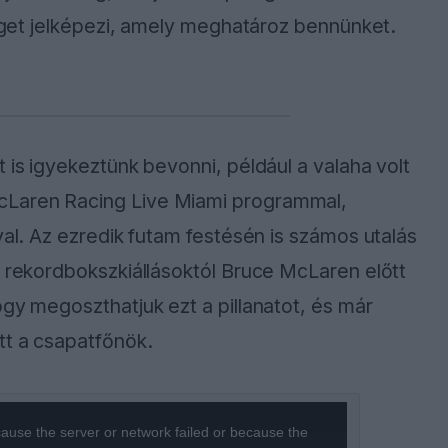
séget jelképezi, amely meghatároz bennünket.
 is igyekeztünk bevonni, például a valaha volt
cLaren Racing Live Miami programmal,
val. Az ezredik futam festésén is számos utalás
a rekordbokszkiállásoktól Bruce McLaren előtt
ogy megoszthatjuk ezt a pillanatot, és már
tt a csapatfőnök.
ause the server or network failed or because the