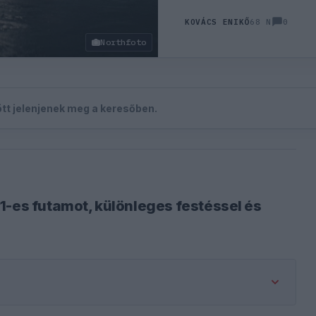
0
KOVÁCS ENIKŐ
68 N
Northfoto
zött jelenjenek meg a keresőben.
1-es futamot, különleges festéssel és