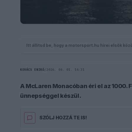
Itt állítsd be, hogy a motorsport.hu hírei elsők kö
KOVÁCS ENIKŐ
/
2026. 06. 01. 16:31
A McLaren Monacóban éri el az 1000. F
ünnepséggel készül.
SZÓLJ HOZZÁ TE IS!