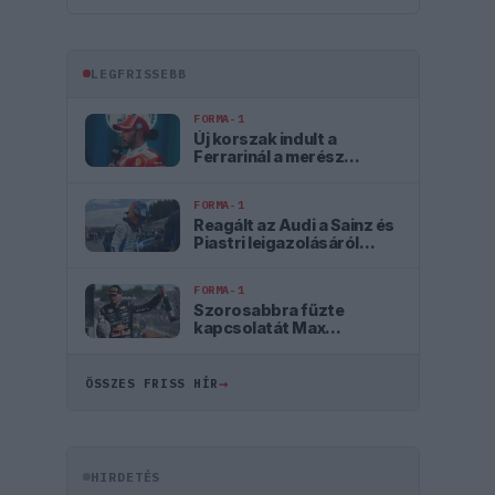
LEGFRISSEBB
FORMA-1
Új korszak indult a
Ferrarinál a merész
fejlesztési filozófiával
FORMA-1
Reagált az Audi a Sainz és
Piastri leigazolásáról
szóló hírekre
FORMA-1
Szorosabbra fűzte
kapcsolatát Max
Verstappen és a McLaren
→
ÖSSZES FRISS HÍR
HIRDETÉS