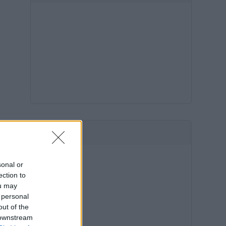
HIRDETÉS
sonal or
ection to
ou may
 personal
out of the
 downstream