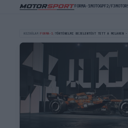
FORMA-1
MOTOGP
F2/F3
MOTOR
KEZDŐLAP
/
FORMA-1
/
TÖRTÉNELMI BEJELENTÉST TETT A MCLAREN -