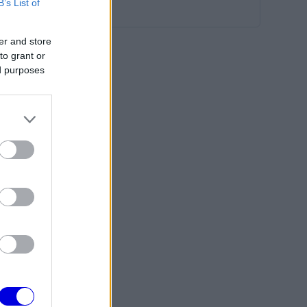
B’s List of
er and store
to grant or
ed purposes