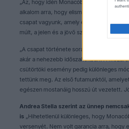
„Az, hogy idén Monacóban állhatunk rajth
authenti
alkalom arra, hogy elismerjük a motorspo
csapat vagyunk, amely eléri ezt a mérföldk
múlt, a jelen és a jövő szempontjából is.”
„A csapat története során mindig megmutat
akár a nehezebb időszakokban. A McLaren 
csütörtöki esemény pedig különleges mód
tettünk meg. Az első futamunktól, amelyet
egészen mostanáig hosszú út vezetett. J
Andrea Stella szerint az ünnep nemcsa
is
„Hihetetlenül különleges, hogy Monacó
versenyét. Nem volt garancia arra, hogy el