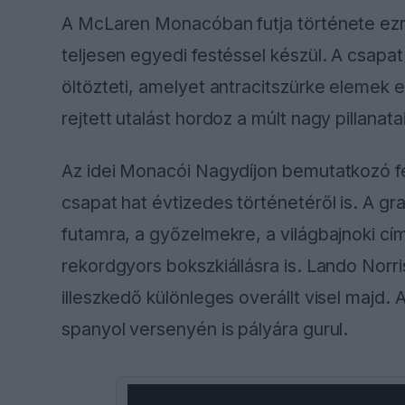
A McLaren Monacóban futja története ezre
teljesen egyedi festéssel készül. A csap
öltözteti, amelyet antracitszürke elemek 
rejtett utalást hordoz a múlt nagy pillanatai
Az idei Monacói Nagydíjon bemutatkozó fe
csapat hat évtizedes történetéről is. A gra
futamra, a győzelmekre, a világbajnoki cí
rekordgyors bokszkiállásra is. Lando Norr
illeszkedő különleges overállt visel majd.
spanyol versenyén is pályára gurul.
This