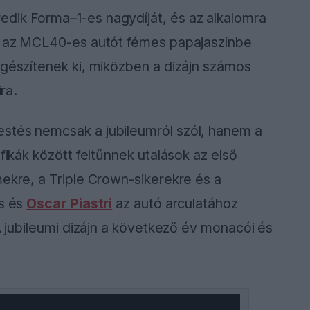
dik Forma–1-es nagydíját, és az alkalomra
at az MCL40-es autót fémes papajaszínbe
egészítenek ki, miközben a dizájn számos
ra.
stés nemcsak a jubileumról szól, hanem a
fikák között feltűnnek utalások az első
mekre, a Triple Crown-sikerekre és a
is és
Oscar Piastri
az autó arculatához
 A jubileumi dizájn a következő év monacói és