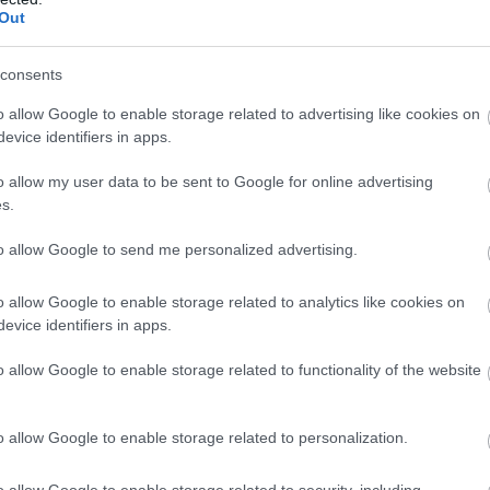
Out
 dobogós helyezést és 177 pole pozíciót
ktőri világbajnoki címet szerzett.
consents
o allow Google to enable storage related to advertising like cookies on
evice identifiers in apps.
t várható a rajtrácson. A Richard Mille
40 mellett, vagyis az első és az ezredik
o allow my user data to be sent to Google for online advertising
s.
ajd. Az eseményen Zak Brown vezérigazgató,
to allow Google to send me personalized advertising.
ri mellett a csapat korábbi nagydíjgyőztesei is
t meghívták, valamint az F1 vezérigazgatója,
o allow Google to enable storage related to analytics like cookies on
evice identifiers in apps.
o allow Google to enable storage related to functionality of the website
o allow Google to enable storage related to personalization.
o allow Google to enable storage related to security, including