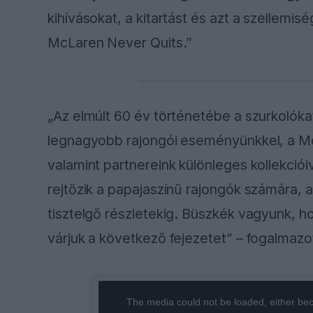
kihívásokat, a kitartást és azt a szellemi
McLaren Never Quits.”
„Az elmúlt 60 év történetébe a szurkolókat
legnagyobb rajongói eseményünkkel, a M
valamint partnereink különleges kollekciói
rejtőzik a papajaszínű rajongók számára, 
tisztelgő részletekig. Büszkék vagyunk, h
várjuk a következő fejezetet” – fogalmazo
This
is
a
The media could not be loaded, either bec
modal
window.