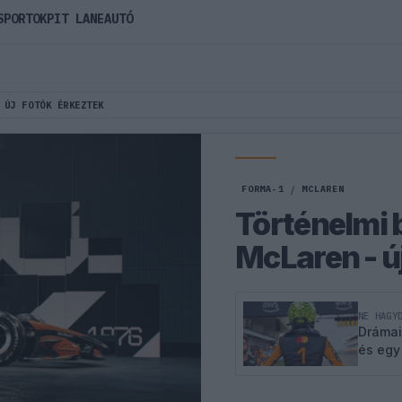
SPORTOK
PIT LANE
AUTÓ
 ÚJ FOTÓK ÉRKEZTEK
FORMA-1
/
MCLAREN
Történelmi b
McLaren - ú
NE HAGY
Drámai
és egy