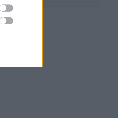
HIRDETÉS
15:14
14:40