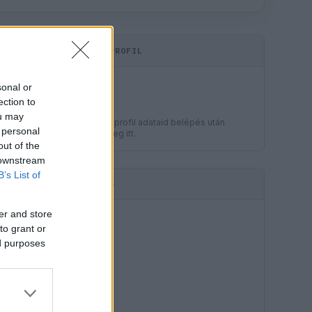
KOMMENTPROFIL
LEGJOBB
sonal or
?
ection to
ou may
A kommentprofil adataid belépés után
 personal
jelennek meg itt.
out of the
 downstream
B’s List of
HIRDETÉS
er and store
to grant or
ed purposes