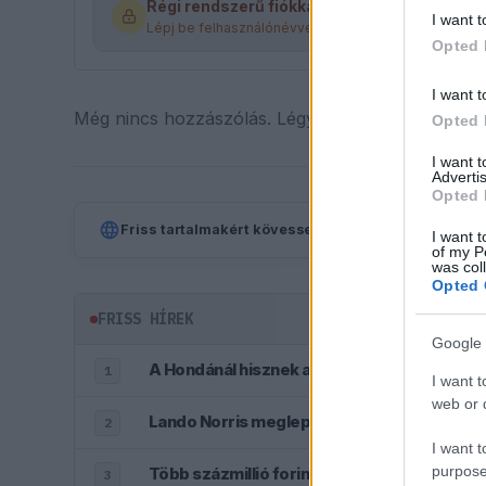
Régi rendszerű fiókkal rendelkezel?
I want t
Lépj be felhasználónévvel és jelszóval, majd állj át a
Opted 
I want t
Még nincs hozzászólás. Légy te az első!
Opted 
I want 
Advertis
Opted 
Friss tartalmakért kövessetek minket a Google Híre
I want t
of my P
was col
Opted 
FRISS HÍREK
Google 
A Hondánál hisznek az áttörésben, teljesen 
1
I want t
web or d
Lando Norris meglepő vallomást tett a gye
2
I want t
purpose
Több százmillió forintért kelhet el Michael
3