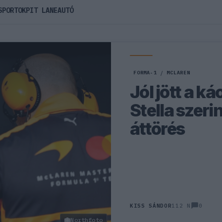
SPORTOK
PIT LANE
AUTÓ
FORMA-1
/
MCLAREN
Jól jött a 
Stella szeri
áttörés
0
KISS SÁNDOR
112 N
Northfoto