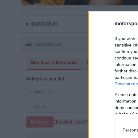
motorspor
HOZZÁSZÓLÁS
0
If you wish 
ÚJ HOZZÁSZÓLÁS
sensitive in
confirm you
continue se
Meglévő felhasználó
Új felhasználó
information 
further disc
participants
Belépés e-maillel
Downstream 
Please note
information 
deny consent
in below Go
Belépés
Elfelejtett jelszó?
Persona