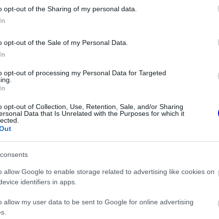
o opt-out of the Sharing of my personal data.
z e-mail alapú rendszerre.
In
o opt-out of the Sale of my Personal Data.
In
to opt-out of processing my Personal Data for Targeted
ing.
In
ken is.
o opt-out of Collection, Use, Retention, Sale, and/or Sharing
ersonal Data that Is Unrelated with the Purposes for which it
lected.
Out
consents
új motorral érkeznek a Holland Nagydíjra az Aston Martinnal
o allow Google to enable storage related to advertising like cookies on
evice identifiers in apps.
rmekkori szenvedélyéről
o allow my user data to be sent to Google for online advertising
s.
 Schumacher első Forma–1-es autója