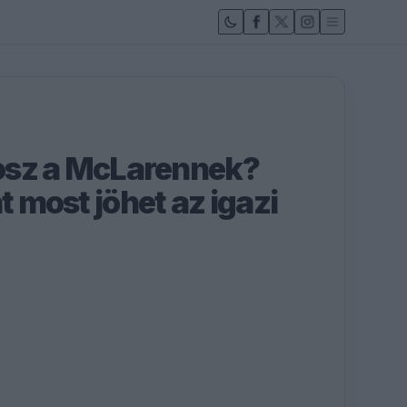
káosz a McLarennek?
nt most jöhet az igazi