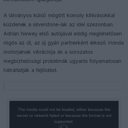
A látványos külső mögött komoly kihívásokkal
küzdenek a silverstone-iak az idei szezonban.
Adrian Newey első autójával eddig meglehetősen
rögös az út, az új gyári partnerként érkező Honda
motorjainak vibrációja és a sorozatos
megbízhatósági problémák ugyanis folyamatosan
hátráltatják a fejlődést.
This
is
a
The media could not be loaded, either because the
modal
window.
server or network failed or because the format is not
supported.
Video