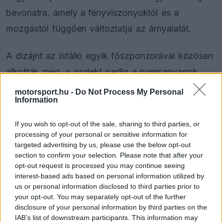
bevonatra, amely a fényviszonyoktól és a
mozgástól függően változtatja az árnyalatát.
A dizájnt az istálló egyik főszponzorával közösen
alkották meg, a projekt pedig a nyersanyagok
bányászattól a csúcstechnológiáig tartó útját
motorsport.hu -
Do Not Process My Personal
Information
hivatott bemutatni. A hercegség hagyományosan
a különleges megjelenések helyszíne, a napokban
If you wish to opt-out of the sale, sharing to third parties, or
a McLaren is egyedi külsővel rukkolt elő az
processing of your personal or sensitive information for
targeted advertising by us, please use the below opt-out
ezredik Forma–1-es nagydíja alkalmából
.
section to confirm your selection. Please note that after your
opt-out request is processed you may continue seeing
interest-based ads based on personal information utilized by
us or personal information disclosed to third parties prior to
The media could not be loaded, either because
This
your opt-out. You may separately opt-out of the further
the server or network failed or because the format
disclosure of your personal information by third parties on the
is
is not supported.
IAB’s list of downstream participants. This information may