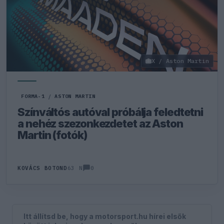
X / Aston Martin
FORMA-1
/
ASTON MARTIN
Színváltós autóval próbálja feledtetni
a nehéz szezonkezdetet az Aston
Martin (fotók)
0
KOVÁCS BOTOND
63 N
Itt állítsd be, hogy a motorsport.hu hírei elsők