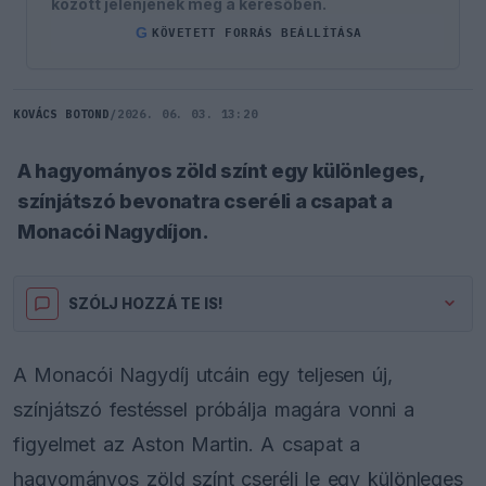
között jelenjenek meg a keresőben.
G
KÖVETETT FORRÁS BEÁLLÍTÁSA
KOVÁCS BOTOND
/
2026. 06. 03. 13:20
A hagyományos zöld színt egy különleges,
színjátszó bevonatra cseréli a csapat a
Monacói Nagydíjon.
SZÓLJ HOZZÁ TE IS!
A Monacói Nagydíj utcáin egy teljesen új,
színjátszó festéssel próbálja magára vonni a
figyelmet az Aston Martin. A csapat a
hagyományos zöld színt cseréli le egy különleges