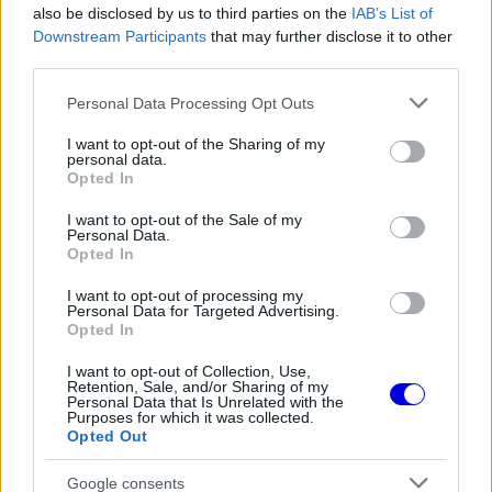
Video
a
also be disclosed by us to third parties on the
IAB’s List of
Player
is
Downstream Participants
that may further disclose it to other
loading.
modal
third parties.
window.
Please note that this website/app uses one or more Google
Personal Data Processing Opt Outs
services and may gather and store information including but
not limited to your visit or usage behaviour. You may click to
I want to opt-out of the Sharing of my
personal data.
grant or deny consent to Google and its third-party tags to
Opted In
use your data for below specified purposes in below Google
A rendhagyó festéshez a pilóták felszerelése is
consent section.
I want to opt-out of the Sale of my
igazodik. Fernando Alonso és Lance Stroll
Personal Data.
Opted In
egyaránt a színváltós autóhoz illeszkedő
I want to opt-out of processing my
versenyruházatot kap, a szerelők pedig szintén
Personal Data for Targeted Advertising.
Opted In
egyedi overálokban dolgoznak majd a
bokszutcában.
I want to opt-out of Collection, Use,
Retention, Sale, and/or Sharing of my
Personal Data that Is Unrelated with the
Purposes for which it was collected.
EZEKET IS AJÁNLJUK
Opted Out
Google consents