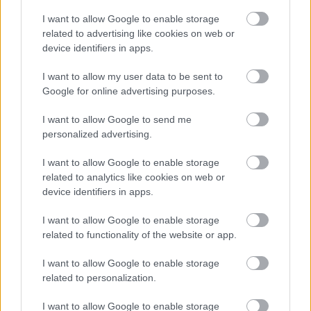
FORMA-1
I want to allow Google to enable storage
Kikerekedett szemekkel hallgatta
related to advertising like cookies on web or
Toto Wolff ajánlatát Antonelli
device identifiers in apps.
I want to allow my user data to be sent to
Google for online advertising purposes.
FORMA-1
Komoly nézeteltérés alakult ki
Norris és Hamilton között a Magyar
I want to allow Google to send me
Nagydíj után
personalized advertising.
I want to allow Google to enable storage
related to analytics like cookies on web or
FORMA-1
device identifiers in apps.
A Honda egészen a téli tesztekig
azt hitte, hogy minden rendben
van
I want to allow Google to enable storage
related to functionality of the website or app.
I want to allow Google to enable storage
related to personalization.
I want to allow Google to enable storage