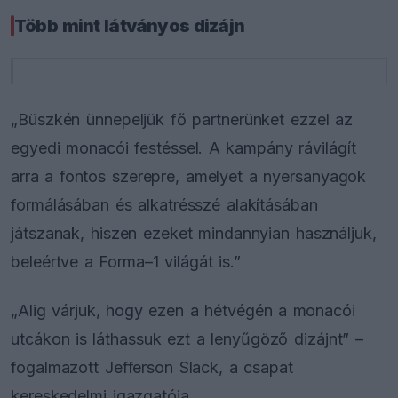
Több mint látványos dizájn
„Büszkén ünnepeljük fő partnerünket ezzel az
egyedi monacói festéssel. A kampány rávilágít
arra a fontos szerepre, amelyet a nyersanyagok
formálásában és alkatrésszé alakításában
játszanak, hiszen ezeket mindannyian használjuk,
beleértve a Forma–1 világát is.”
„Alig várjuk, hogy ezen a hétvégén a monacói
utcákon is láthassuk ezt a lenyűgöző dizájnt” –
fogalmazott Jefferson Slack, a csapat
kereskedelmi igazgatója.