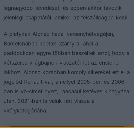
legnagyobb tévedését, és éppen akkor távozik
jelenlegi csapatától, amikor az felszállóágba kerül.
A pletykák Alonso hazai versenyhétvégéjén,
Barcelonában kaptak szárnyra, ahol a
paddockban egyre többen beszéltek arról, hogy a
kétszeres világbajnok visszatérhet az enstone-
iakhoz. Alonso korábban komoly sikereket ért el a
jogelőd Renault-val, amellyel 2005-ben és 2006-
ban is vb-címet nyert, ráadásul kétéves kihagyása
után, 2021-ben is velük tért vissza a
királykategóriába.