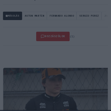
MÁSOLÁS
ASTON MARTIN
FERNANDO ALONSO
SERGIO PEREZ
JUAN
HOZZÁSZÓLOK
(1)