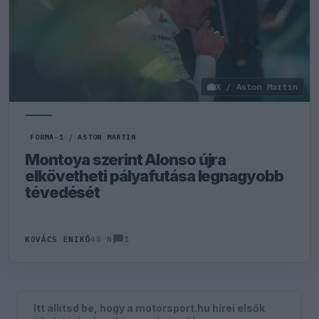
X / Aston Martin
FORMA-1
/
ASTON MARTIN
Montoya szerint Alonso újra
elkövetheti pályafutása legnagyobb
tévedését
1
KOVÁCS ENIKŐ
48 N
Itt állítsd be, hogy a motorsport.hu hírei elsők