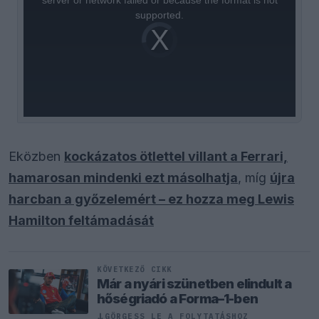
supported.
Video
Player
is
loading.
Eközben
kockázatos ötlettel villant a Ferrari,
hamarosan mindenki ezt másolhatja
, míg
újra
harcban a győzelemért – ez hozza meg Lewis
Hamilton feltámadását
KÖVETKEZŐ CIKK
Már a nyári szünetben elindult a
hőségriadó a Forma–1-ben
↓
GÖRGESS LE A FOLYTATÁSHOZ