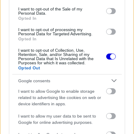
use your data for below specified purposes in below Google
consent section.
I want to opt-out of the Sale of my
FORMA-1
Personal Data.
Kockázatos ötlettel villant a
Opted In
Ferrari, hamarosan mindenki ezt
másolhatja
I want to opt-out of processing my
Personal Data for Targeted Advertising.
Opted In
I want to opt-out of Collection, Use,
FORMA-1
Retention, Sale, and/or Sharing of my
Újra harcban a győzelemért – ez
Personal Data that Is Unrelated with the
hozza meg Lewis Hamilton
Purposes for which it was collected.
feltámadását
Opted Out
Google consents
FORMA-1
I want to allow Google to enable storage
A Hondánál hisznek az áttörésben,
related to advertising like cookies on web or
teljesen új motorral érkeznek a
Holland Nagydíjra az Aston
device identifiers in apps.
Martinnal
I want to allow my user data to be sent to
Google for online advertising purposes.
Montoya szerint a kockázat túl nagy