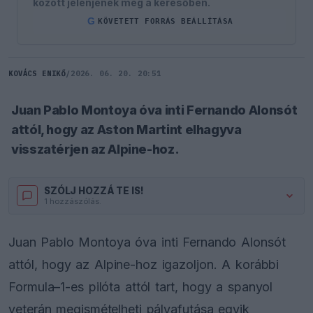
között jelenjenek meg a keresőben.
G
KÖVETETT FORRÁS BEÁLLÍTÁSA
KOVÁCS ENIKŐ
/
2026. 06. 20. 20:51
Juan Pablo Montoya óva inti Fernando Alonsót
attól, hogy az Aston Martint elhagyva
visszatérjen az Alpine-hoz.
SZÓLJ HOZZÁ TE IS!
1 hozzászólás.
Juan Pablo Montoya óva inti Fernando Alonsót
attól, hogy az Alpine-hoz igazoljon. A korábbi
Formula–1-es pilóta attól tart, hogy a spanyol
veterán megismételheti pályafutása egyik