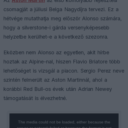
Az
Aston Martin
az első komolyabb fejlesztési
csomagját a júliusi Belga Nagydíjra tervezi. Ez a
hétvége mutathatja meg először Alonso számára,
hogy a silverstone-i gárda versenyképesebb
helyzetbe kerülhet-e a következő szezonra.
Eközben nem Alonso az egyetlen, akit hírbe
hoztak az Alpine-nal, hiszen Flavio Briatore több
lehetőséget is vizsgál a piacon. Sergio Perez neve
szintén felmerült az Aston Martinnál, ahol a
korábbi Red Bull-os évek után Adrian Newey
támogatását is élvezhetné.
This
is
a
The media could not be loaded, either because the
modal
window.
server or network failed or because the format is not