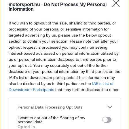
The media could not be loaded, either because
This
motorsport.hu -
Do Not Process My Personal
the server or network failed or because the format
Information
is
is not supported.
Video
a
If you wish to opt-out of the sale, sharing to third parties, or
Player
is
loading.
processing of your personal or sensitive information for
modal
targeted advertising by us, please use the below opt-out
window.
section to confirm your selection. Please note that after your
opt-out request is processed you may continue seeing
interest-based ads based on personal information utilized by
us or personal information disclosed to third parties prior to
your opt-out. You may separately opt-out of the further
A 44 éves versenyző a nyári szünet után ígért
disclosure of your personal information by third parties on the
IAB’s list of downstream participants. This information may
döntést a jövőjéről. Bár a visszavonulása is
also be disclosed by us to third parties on the
IAB’s List of
asztalon van, a színfalak mögött állítólag
Downstream Participants
that may further disclose it to other
third parties.
korántsem nyugodt a hangulat az Aston
Please note that this website/app uses one or more Google
Martinnál, ami táptalajt ad a távozási híreknek.
Personal Data Processing Opt Outs
services and may gather and store information including but
not limited to your visit or usage behaviour. You may click to
I want to opt-out of the Sharing of my
personal data.
EZEKET IS AJÁNLJUK
grant or deny consent to Google and its third-party tags to
Opted In