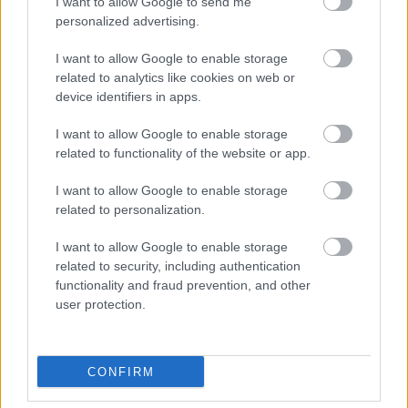
I want to allow Google to send me
personalized advertising.
Montoya az
AS Colombia
csatornának fejtette ki
a véleményét a helyzetről. A hétszeres
I want to allow Google to enable storage
related to analytics like cookies on web or
futamgyőztes szerint komoly kockázatot jelentene
device identifiers in apps.
a váltás. „Jobban szeretném, ha Fernando
I want to allow Google to enable storage
maradna a helyén, semmint az Alpine-hoz
related to functionality of the website or app.
szerződne. Ha az
Alpine
futamokat nyerne, vagy
I want to allow Google to enable storage
a dobogóért harcolna, azt mondanám, vágjon
related to personalization.
bele. Tettek egy nagyon jó lépést előre, de nincs
I want to allow Google to enable storage
garancia arra, hogy a következő szintet is meg
related to security, including authentication
functionality and fraud prevention, and other
tudják ugrani” – mondta Montoya.
user protection.
„Ott van például a Williams. A csapat 2025-ben
hatalmasat lépett előre, és mindannyian azt
CONFIRM
vártuk, hogy mostanra már a sűrűjében harcolnak