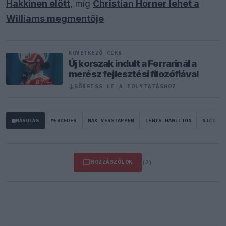
Hakkinen előtt
, míg
Christian Horner lehet a
Williams megmentője
KÖVETKEZŐ CIKK
Új korszak indult a Ferrarinál a
merész fejlesztési filozófiával
↓
GÖRGESS LE A FOLYTATÁSHOZ
MÁSOLÁS
MERCEDES
MAX VERSTAPPEN
LEWIS HAMILTON
NICO RO
HOZZÁSZÓLOK
(2)