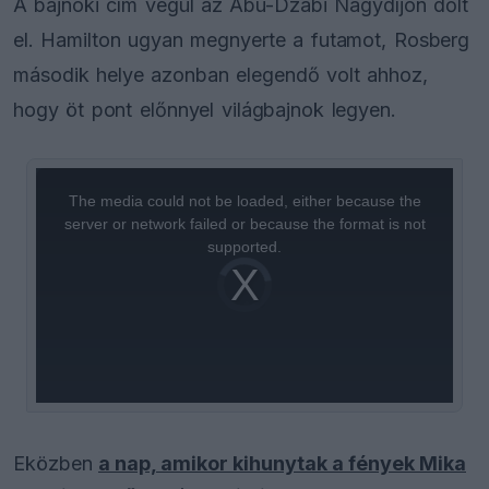
A bajnoki cím végül az Abu-Dzabi Nagydíjon dőlt
el. Hamilton ugyan megnyerte a futamot, Rosberg
második helye azonban elegendő volt ahhoz,
hogy öt pont előnnyel világbajnok legyen.
This
is
a
The media could not be loaded, either because the
modal
window.
server or network failed or because the format is not
supported.
Video
Player
is
loading.
Eközben
a nap, amikor kihunytak a fények Mika