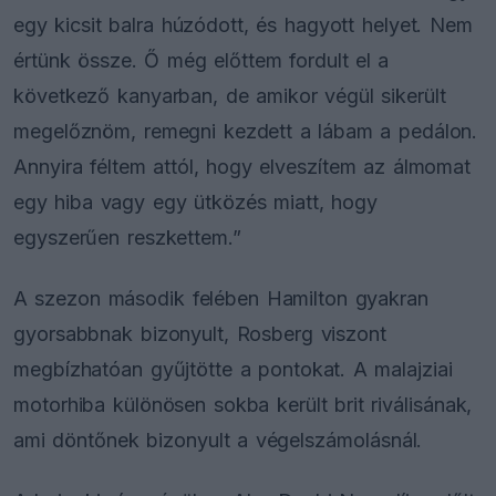
egy kicsit balra húzódott, és hagyott helyet. Nem
értünk össze. Ő még előttem fordult el a
következő kanyarban, de amikor végül sikerült
megelőznöm, remegni kezdett a lábam a pedálon.
Annyira féltem attól, hogy elveszítem az álmomat
egy hiba vagy egy ütközés miatt, hogy
egyszerűen reszkettem.”
A szezon második felében Hamilton gyakran
gyorsabbnak bizonyult, Rosberg viszont
megbízhatóan gyűjtötte a pontokat. A malajziai
motorhiba különösen sokba került brit riválisának,
ami döntőnek bizonyult a végelszámolásnál.