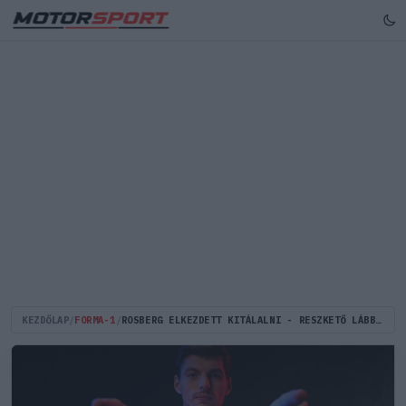
KEZDŐLAP
/
FORMA-1
/
ROSBERG ELKEZDETT KITÁLALNI - RESZKETŐ LÁBBAL ELŐZTE MEG VERSTAPPENT A 2016-OS CÍMÉRT