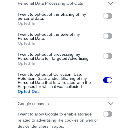
világbajnokság. Olyan volt, mintha 20 év munkája,
Please note that this website/app uses one or more Google
Personal Data Processing Opt Outs
services and may gather and store information including but
a gyerekkori álmom ott feküdt volna előttem, és
not limited to your visit or usage behaviour. You may click to
I want to opt-out of the Sharing of my
csak ki kellett volna nyújtanom érte a kezem.”
personal data.
grant or deny consent to Google and its third-party tags to
Opted In
use your data for below specified purposes in below Google
consent section.
I want to opt-out of the Sale of my
EZEKET IS AJÁNLJUK
Personal Data.
Opted In
I want to opt-out of processing my
FORMA-1
Personal Data for Targeted Advertising.
A nap, amikor kihunytak a fények
Opted In
Mika Hakkinen előtt
I want to opt-out of Collection, Use,
Retention, Sale, and/or Sharing of my
Personal Data that Is Unrelated with the
Purposes for which it was collected.
Opted Out
FORMA-1
Christian Horner lehet a Williams
megmentője
Google consents
I want to allow Google to enable storage
related to advertising like cookies on web or
device identifiers in apps.
FORMA-1