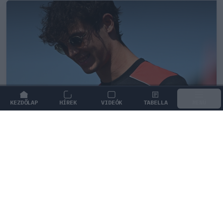
KEZDŐLAP
HÍREK
VIDEÓK
TABELLA
MENÜ
FORMA-1
/
FERRARI
B-tervre lehet szüksége a Ferrari
fiatal tehetségének
Martin Brundle szerint Oliver Bearmannak érdemes
lenne más opciókat is megfontolnia a jövője
érdekében.