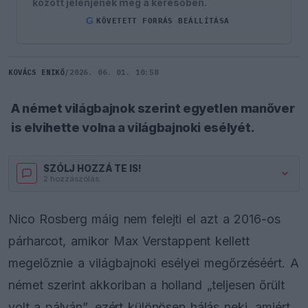
között jelenjenek meg a keresőben.
G
KÖVETETT FORRÁS BEÁLLÍTÁSA
KOVÁCS ENIKŐ
/
2026. 06. 01. 10:58
A német világbajnok szerint egyetlen manőver
is elvihette volna a világbajnoki esélyét.
SZÓLJ HOZZÁ TE IS!
2 hozzászólás.
Nico Rosberg máig nem felejti el azt a 2016-os
párharcot, amikor Max Verstappent kellett
megelőznie a világbajnoki esélyei megőrzéséért. A
német szerint akkoriban a holland „teljesen őrült
volt a pályán”, ezért különösen hálás neki, amiért