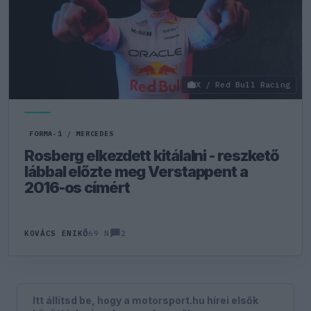
X / Red Bull Racing
FORMA-1
/
MERCEDES
Rosberg elkezdett kitálalni - reszkető
lábbal előzte meg Verstappent a
2016-os címért
2
KOVÁCS ENIKŐ
69 N
Itt állítsd be, hogy a motorsport.hu hírei elsők