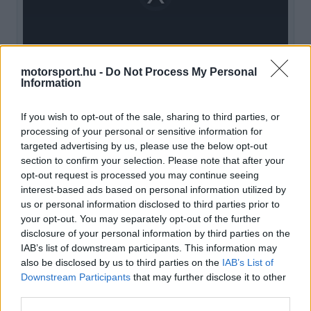
loading.
modal
window.
motorsport.hu -
Do Not Process My Personal
Information
Egy manőver, ami mindent eldönthetett
If you wish to opt-out of the sale, sharing to third parties, or
volna
processing of your personal or sensitive information for
targeted advertising by us, please use the below opt-out
Rosberg a
High Performance
podcastben idézte
section to confirm your selection. Please note that after your
opt-out request is processed you may continue seeing
fel, milyen nyomás nehezedett rá, amikor
interest-based ads based on personal information utilized by
Verstappennel találta szembe magát a pályán.„A
us or personal information disclosed to third parties prior to
your opt-out. You may separately opt-out of the further
többiek hátulról egyre közelebb jöttek, Lewis
disclosure of your personal information by third parties on the
pedig folyamatosan távolodott. A mérnököm,
IAB’s list of downstream participants. This information may
also be disclosed by us to third parties on the
IAB’s List of
Tony Ross szólt rádión, hogy Nico, most azonnal
Downstream Participants
that may further disclose it to other
előzd meg Verstappent, különben elúszhat a
third parties.