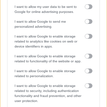
Döbbenetes adatgyűjtéssel
döntött a Ferrari Sainz és Ricciardo
I want to allow my user data to be sent to
között
Google for online advertising purposes.
I want to allow Google to send me
personalized advertising.
Rosberg remekül kezdte a szezont, az első négy
futamot megnyerte, így komoly előnyt épített ki.
I want to allow Google to enable storage
related to analytics like cookies on web or
Hamilton eközben hibákkal, rossz rajtokkal és
device identifiers in apps.
technikai problémákkal küzdött, ami azonnal
I want to allow Google to enable storage
hátrányba sodorta.
related to functionality of the website or app.
I want to allow Google to enable storage
A lendület azonban többször megfordult az év
related to personalization.
során. Hamilton sorra aratta a győzelmeket,
I want to allow Google to enable storage
Rosberg pedig inkább a stabil pontszerzésre és a
related to security, including authentication
taktikus versenyzésre épített.
functionality and fraud prevention, and other
user protection.