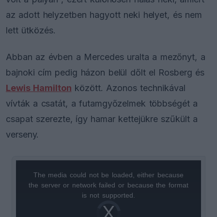
az adott helyzetben hagyott neki helyet, és nem
lett ütközés.
Abban az évben a Mercedes uralta a mezőnyt, a
bajnoki cím pedig házon belül dőlt el Rosberg és
Lewis Hamilton
között. Azonos technikával
vívták a csatát, a futamgyőzelmek többségét a
csapat szerezte, így hamar kettejükre szűkült a
verseny.
The media could not be loaded, either because
This
the server or network failed or because the format
is
is not supported.
Video
a
Player
is