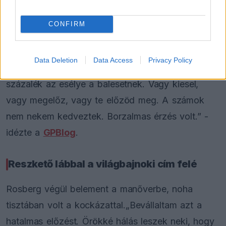
„Abban az időben Max teljesen őrült volt.
Mostanra sokat változott, sokkal higgadtabb, és
CONFIRM
már a bajnokságért vezet. Akkor viszont nem volt
veszítenivalója. 18 vagy 19 éves volt, és mindenki
Data Deletion
Data Access
Privacy Policy
tudta, hogy ha harcba keveredsz vele, 50
százalék az esélye a balesetnek. Vagy kiesel,
vagy megelőz, vagy te előzöd meg. A számok
nem nekem kedveztek. Borzalmas érzés volt.” -
idézte a
GPBlog
.
Reszkető lábbal a világbajnoki cím felé
Rosberg végül belement a manőverbe, noha
tisztában volt a kockázattal.„Bevállaltam azt a
hatalmas előzést. Örökké hálás leszek neki, hogy