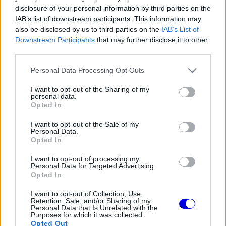
disclosure of your personal information by third parties on the
IAB’s list of downstream participants. This information may
Régi rendszerű fiókkal rendelkezel?
also be disclosed by us to third parties on the
IAB’s List of
Lépj be felhasználónévvel és jelszóval, majd állj át
Downstream Participants
that may further disclose it to other
az e-mail alapú rendszerre.
third parties.
Please note that this website/app uses one or more Google
Personal Data Processing Opt Outs
services and may gather and store information including but
Párduc
HITELESÍTETT
not limited to your visit or usage behaviour. You may click to
I want to opt-out of the Sharing of my
P
personal data.
@parduc
2026. 05. 01. 22:02
grant or deny consent to Google and its third-party tags to
Opted In
use your data for below specified purposes in below Google
Pedig azt hazudták a vesztesek hogy Hadjar
consent section.
I want to opt-out of the Sale of my
ezekkel az autókkal jobb mint Verstappen. Ja
Personal Data.
Opted In
látjuk, azért van 1 mp-re lemaradva :DD. Super
Max ugyanolyan autóval bárkit agyonverne, ez
I want to opt-out of processing my
tény.
Personal Data for Targeted Advertising.
Opted In
I want to opt-out of Collection, Use,
1
10
Némítás
Válasz
Retention, Sale, and/or Sharing of my
Personal Data that Is Unrelated with the
Purposes for which it was collected.
Opted Out