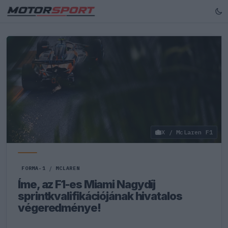
X / McLaren F1
FORMA-1
/
MCLAREN
Íme, az F1-es Miami Nagydíj
sprintkvalifikációjának hivatalos
végeredménye!