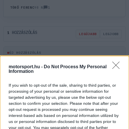
1
TÖRŐ FERENC
98 N
HOZZÁSZÓLÁS
1
LEGÚJABB
LEGJOBB
ÚJ HOZZÁSZÓLÁS
motorsport.hu -
Do Not Process My Personal
Meglévő felhasználó
Új felhasználó
Information
Belépés e-maillel
If you wish to opt-out of the sale, sharing to third parties, or
processing of your personal or sensitive information for
targeted advertising by us, please use the below opt-out
section to confirm your selection. Please note that after your
opt-out request is processed you may continue seeing
interest-based ads based on personal information utilized by
us or personal information disclosed to third parties prior to
Belépés
Elfelejtett jelszó?
your opt-out. You may separately opt-out of the further