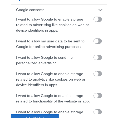
Google consents
Friss tartalmakért kövessetek minket a Google
Híreken is.
I want to allow Google to enable storage
related to advertising like cookies on web or
device identifiers in apps.
FRISS HÍREK
ÖSSZES
I want to allow my user data to be sent to
Google for online advertising purposes.
A Hondánál hisznek az áttörésben, teljesen új
17:26
1
motorral érkeznek a Holland Nagydíjra az
Aston Martinnal
I want to allow Google to send me
Lando Norris meglepő vallomást tett a
personalized advertising.
16:51
2
gyermekkori szenvedélyéről
Több százmillió forintért kelhet el Michael
I want to allow Google to enable storage
16:20
3
Schumacher első Forma–1-es autója
related to analytics like cookies on web or
device identifiers in apps.
Óriási átalakulás a Ferrarinál, miközben baljós
15:14
4
árnyak vetülnek a Holland Nagydíjra
I want to allow Google to enable storage
Fontos kulcsembert csábított át riválisától a
related to functionality of the website or app.
14:40
5
Red Bull
I want to allow Google to enable storage
related to personalization.