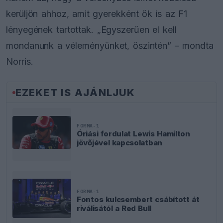
kerüljön ahhoz, amit gyerekként ők is az F1
lényegének tartottak. „Egyszerűen el kell
mondanunk a véleményünket, őszintén” – mondta
Norris.
EZEKET IS AJÁNLJUK
FORMA-1
Óriási fordulat Lewis Hamilton
jövőjével kapcsolatban
FORMA-1
Fontos kulcsembert csábított át
riválisától a Red Bull