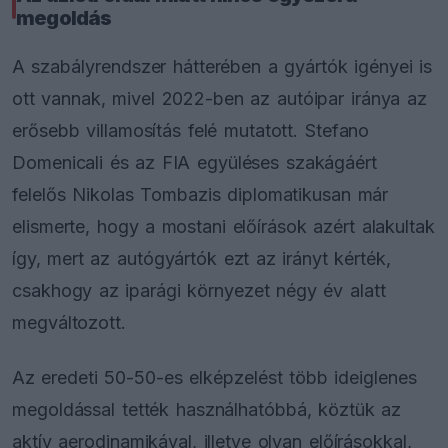
megoldás
A szabályrendszer hátterében a gyártók igényei is
ott vannak, mivel 2022-ben az autóipar iránya az
erősebb villamosítás felé mutatott. Stefano
Domenicali és az FIA együléses szakágáért
felelős Nikolas Tombazis diplomatikusan már
elismerte, hogy a mostani előírások azért alakultak
így, mert az autógyártók ezt az irányt kérték,
csakhogy az iparági környezet négy év alatt
megváltozott.
Az eredeti 50-50-es elképzelést több ideiglenes
megoldással tették használhatóbbá, köztük az
aktív aerodinamikával, illetve olyan előírásokkal,