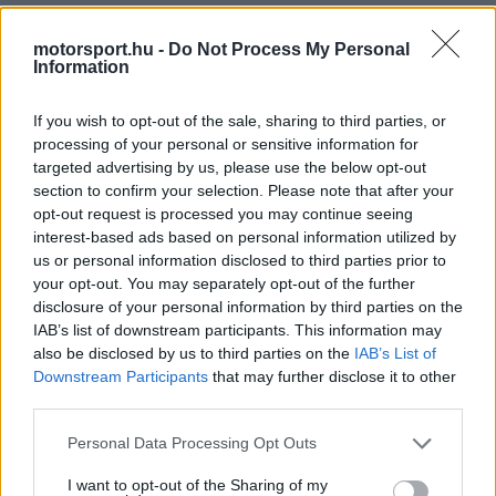
motorsport.hu -
Do Not Process My Personal
Information
If you wish to opt-out of the sale, sharing to third parties, or
processing of your personal or sensitive information for
targeted advertising by us, please use the below opt-out
section to confirm your selection. Please note that after your
opt-out request is processed you may continue seeing
interest-based ads based on personal information utilized by
us or personal information disclosed to third parties prior to
your opt-out. You may separately opt-out of the further
A McLaren versenyzője szerint a látványosabb
disclosure of your personal information by third parties on the
futamok nem attól születnek, hogy az egyik autó
IAB’s list of downstream participants. This information may
also be disclosed by us to third parties on the
IAB’s List of
tele van elektromos energiával, a másik pedig
Downstream Participants
that may further disclose it to other
gyakorlatilag kiürült akkumulátorral próbál
third parties.
védekezni.
Please note that this website/app uses one or more Google
Personal Data Processing Opt Outs
services and may gather and store information including but
not limited to your visit or usage behaviour. You may click to
I want to opt-out of the Sharing of my
„Azt akarjuk, hogy a szurkolók jól szórakozzanak,