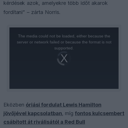
kérdések azok, amelyekre több időt akarok
fordítani” – zárta Norris.
This
is
a
The media could not be loaded, either because the
modal
window.
server or network failed or because the format is not
supported.
Video
Player
is
loading.
Eközben
óriási fordulat Lewis Hamilton
jövőjével kapcsolatban
, míg
fontos kulcsembert
csábított át riválisától a Red Bull