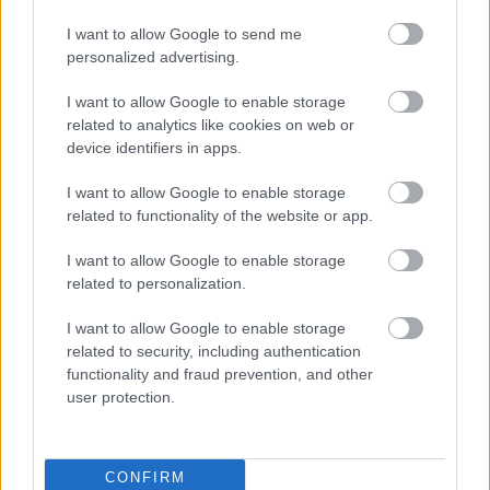
I want to allow Google to send me
A pilóták egy része és sok hagyományosabb
personalized advertising.
gondolkodású szurkoló azt kifogásolja, hogy
I want to allow Google to enable storage
bizonyos előzések nem a versenyző bátorságából
related to analytics like cookies on web or
device identifiers in apps.
vagy tudásából fakadnak, hanem abból, ki mennyi
elektromos energiát használhat fel az adott
I want to allow Google to enable storage
related to functionality of the website or app.
szakaszon. Stefano Domenicali, az F1
vezérigazgatója korábban úgy reagált a kritikákra,
I want to allow Google to enable storage
related to personalization.
hogy „egy előzés az egy előzés”, ez az érv
I want to allow Google to enable storage
azonban nem győzte meg azokat, akik szerint a
related to security, including authentication
mennyiség nem pótolja a minőséget.
functionality and fraud prevention, and other
user protection.
Norris szerint más irányba kellene tolni a
fejlesztéseket, ha valóban jobb versenyeket akar
CONFIRM