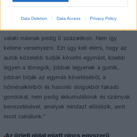
a sportág.
„A jó versenyzés nem feltétlenül azt jelenti, hogy
Data Deletion
Data Access
Privacy Policy
valakinek 100 százalékon van az akkumulátora,
valaki másnak pedig 0 százalékon. Nem így
kellene versenyezni. Ezt úgy kell elérni, hogy az
autók közelebb tudják követni egymást, kisebb
legyen a tömegük, jobbak legyenek a gumik,
jobban bírják az egymás követéséből, a
hőmérsékletből és hasonló dolgokból fakadó
gondokat, nem pedig akkumulátorok és szárnyak
bevezetésével, amelyek mindazt előidézik, amit
most csinálunk.”
Az üzleti oldal miatt nincs egyszerű