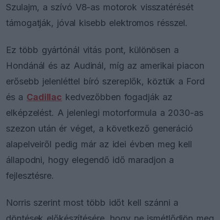
Szulajm, a szívó V8-as motorok visszatérését
támogatják, jóval kisebb elektromos résszel.
Ez több gyártónál vitás pont, különösen a
Hondánál és az Audinál, míg az amerikai piacon
erősebb jelenléttel bíró szereplők, köztük a Ford
és a
Cadillac
kedvezőbben fogadják az
elképzelést. A jelenlegi motorformula a 2030-as
szezon után ér véget, a következő generáció
alapelveiről pedig már az idei évben meg kell
állapodni, hogy elegendő idő maradjon a
fejlesztésre.
Norris szerint most több időt kell szánni a
döntések előkészítésére, hogy ne ismétlődjön meg