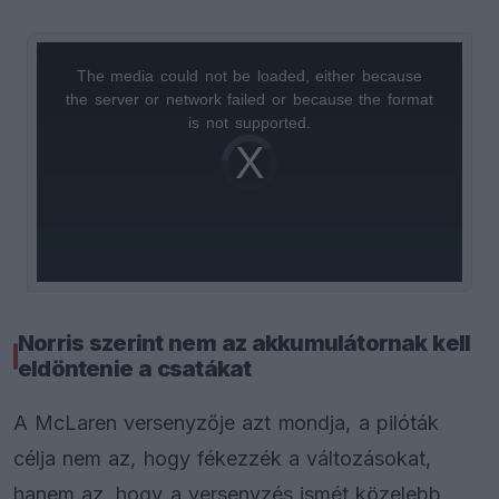
The media could not be loaded, either because
This
the server or network failed or because the format
is
is not supported.
Video
a
Player
is
loading.
modal
window.
Norris szerint nem az akkumulátornak kell
eldöntenie a csatákat
A McLaren versenyzője azt mondja, a pilóták
célja nem az, hogy fékezzék a változásokat,
hanem az, hogy a versenyzés ismét közelebb