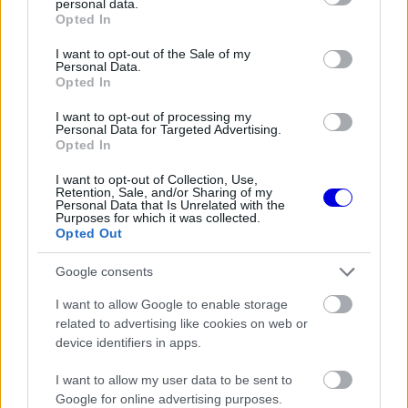
personal data.
grant or deny consent to Google and its third-party tags to
Opted In
és azt is akarjuk, hogy mi magunk is élvezzük.
use your data for below specified purposes in below Google
consent section.
I want to opt-out of the Sale of my
Azt is szeretnénk, hogy az F1 olyan legyen,
Personal Data.
Opted In
amilyennek kiskorunk óta láttuk, határon zajló
versenyzés, amit eddig nem kaptunk meg” –
I want to opt-out of processing my
Personal Data for Targeted Advertising.
fogalmazott Norris.
Opted In
I want to opt-out of Collection, Use,
Retention, Sale, and/or Sharing of my
A vita középpontjában az 50 százalékos
Personal Data that Is Unrelated with the
Purposes for which it was collected.
belsőégésű és 50 százalékos elektromos
Opted Out
teljesítménymegosztás áll, amelyet sokan hibás
Google consents
filozófiának tartanak. A Miami utáni változtatások
I want to allow Google to enable storage
ellenére Norris szerint továbbra sem lehet
related to advertising like cookies on web or
padlógázzal teljesíteni az időmérőt, ami jól
device identifiers in apps.
mutatja, mennyire nehéz működőképessé tenni az
I want to allow my user data to be sent to
eredeti koncepciót.
Google for online advertising purposes.