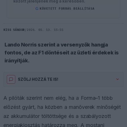
között jelenjenek meg a keresőben.
G
KÖVETETT FORRÁS BEÁLLÍTÁSA
KISS SÁNDOR
/
2026. 05. 13. 15:55
Lando Norris szerint a versenyzők hangja
fontos, de az F1 döntéseit az üzleti érdekek is
irányítják.
SZÓLJ HOZZÁ TE IS!
A pilóták szerint nem elég, ha a Forma–1 több
előzést gyárt, ha közben a manőverek minőségét
az akkumulátor töltöttsége és a szabályozott
energiakiosztás határozza meg. A mostani