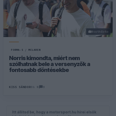
Northfoto
FORMA-1
/
MCLAREN
Norris kimondta, miért nem
szólhatnak bele a versenyzők a
fontosabb döntésekbe
0
KISS SÁNDOR
86 N
Itt állítsd be, hogy a motorsport.hu hírei elsők