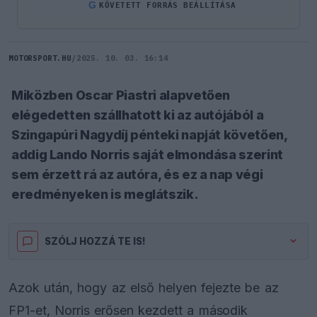
G
KÖVETETT FORRÁS BEÁLLÍTÁSA
MOTORSPORT.HU
/
2025. 10. 03. 16:14
Miközben Oscar Piastri alapvetően
elégedetten szállhatott ki az autójából a
Szingapúri Nagydíj pénteki napját követően,
addig Lando Norris saját elmondása szerint
sem érzett rá az autóra, és ez a nap végi
eredményeken is meglátszik.
SZÓLJ HOZZÁ TE IS!
Azok után, hogy az első helyen fejezte be az
FP1-et, Norris erősen kezdett a második