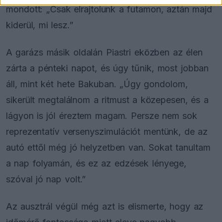
mondott: „Csak elrajtolunk a futamon, aztán majd
kiderül, mi lesz.”
A garázs másik oldalán Piastri eközben az élen
zárta a pénteki napot, és úgy tűnik, most jobban
áll, mint két hete Bakuban. „Úgy gondolom,
sikerült megtalálnom a ritmust a közepesen, és a
lágyon is jól éreztem magam. Persze nem sok
reprezentatív versenyszimulációt mentünk, de az
autó ettől még jó helyzetben van. Sokat tanultam
a nap folyamán, és ez az edzések lényege,
szóval jó nap volt.”
Az ausztrál végül még azt is elismerte, hogy az