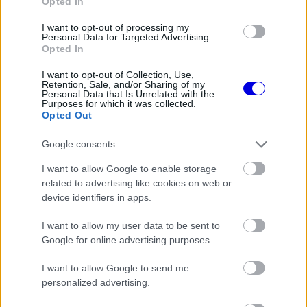
Opted In
„Egyszerűen nehéz nap volt ez számomra.
I want to opt-out of processing my
Egyelőre nem a legjobb az autóm, és hiányzik a
Personal Data for Targeted Advertising.
Opted In
tavalyi érzés. Sok munka vár ránk. Ez szimplán
egy rossz nap volt. Oscar viszont gyors. Nincs
I want to opt-out of Collection, Use,
Retention, Sale, and/or Sharing of my
Personal Data that Is Unrelated with the
mire panaszkodnom azt leszámítva, hogy nem
Purposes for which it was collected.
Opted Out
végeztem túl jó munkát.”
Google consents
EZEKET IS AJÁNLJUK
I want to allow Google to enable storage
related to advertising like cookies on web or
device identifiers in apps.
FORMA-1
Montoya átlátott Verstappen
trükkjén és elárulta a távozási
I want to allow my user data to be sent to
pletykák valódi okát
Google for online advertising purposes.
I want to allow Google to send me
personalized advertising.
FORMA-1
Különleges hangulat vár