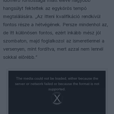
időmérő fontossága miatt eleve nagyobb
hangsúlyt fektettek az egykörös tempó
megtalálására. „Az itteni kvalifikáció rendkívül
fontos része a hétvégének. Persze mindenhol az,
de itt különösen fontos, ezért inkább mész jól
szombaton, majd foglalkozol az ismeretlennel a
versenyen, mint fordítva, mert azzal nem lennél
sokkal előrébb.”
This
is
a
The media could not be loaded, either because the
modal
window.
server or network failed or because the format is not
supported.
Video
Player
is
loading.