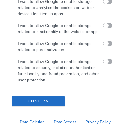
I want to allow Google to enable storage
Antonellire Monzában, nem
mindenki neki szurkol
related to analytics like cookies on web or
device identifiers in apps.
I want to allow Google to enable storage
related to functionality of the website or app.
FORMA-1
Rendkívül okos döntést hozott az
Aston Martin az F1-ben
I want to allow Google to enable storage
related to personalization.
I want to allow Google to enable storage
related to security, including authentication
A vontatott második edzés nem igazán volt
functionality and fraud prevention, and other
alkalmas arra, hogy a csapatok rendesen
user protection.
felkészüljenek a futamra és megtankolt autóval
körözzenek. Amikor Norrist megkérdezték, hogy a
CONFIRM
harmadik szabadedzésen pótolják-e majd a
kimaradt szimulációkat, vagy majd a versenyen
Data Deletion
Data Access
Privacy Policy
derül ki minden, ő mosolyogva csak ennyit