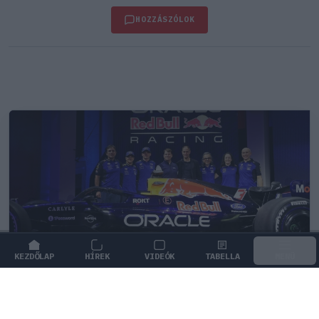
HOZZÁSZÓLOK
KEZDŐLAP
HÍREK
VIDEÓK
TABELLA
MENÜ
FORMA-1
/
RED BULL RACING
Fontos kulcsembert csábított át