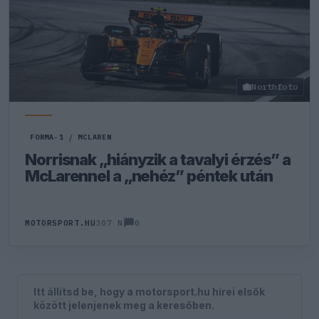
Northfoto
FORMA-1
/
MCLAREN
Norrisnak „hiányzik a tavalyi érzés” a
McLarennel a „nehéz” péntek után
0
MOTORSPORT.HU
307 N
Itt állítsd be, hogy a motorsport.hu hírei elsők
között jelenjenek meg a keresőben.