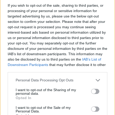
felelt: „Nem, mármint a csapatnak egy kis
If you wish to opt-out of the sale, sharing to third parties, or
processing of your personal or sensitive information for
pénzébe került, amiért kár.”
targeted advertising by us, please use the below opt-out
section to confirm your selection. Please note that after your
opt-out request is processed you may continue seeing
interest-based ads based on personal information utilized by
The media could not be loaded, either because
This
us or personal information disclosed to third parties prior to
the server or network failed or because the format
is
your opt-out. You may separately opt-out of the further
is not supported.
disclosure of your personal information by third parties on the
Video
a
Player
IAB’s list of downstream participants. This information may
is
loading.
modal
also be disclosed by us to third parties on the
IAB’s List of
Downstream Participants
that may further disclose it to other
window.
third parties.
Please note that this website/app uses one or more Google
Personal Data Processing Opt Outs
services and may gather and store information including but
not limited to your visit or usage behaviour. You may click to
I want to opt-out of the Sharing of my
personal data.
Ennél azonban sokkal nagyobb problémát
grant or deny consent to Google and its third-party tags to
Opted In
use your data for below specified purposes in below Google
jelentett számára, hogy egyelőre nem találja a
consent section.
I want to opt-out of the Sale of my
2024-es érzést a megterhelő utcai pályán.
Personal Data.