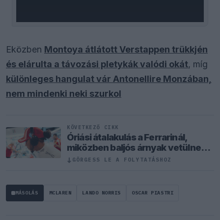
Eközben
Montoya átlátott Verstappen trükkjén
és elárulta a távozási pletykák valódi okát
, míg
különleges hangulat vár Antonellire Monzában,
nem mindenki neki szurkol
KÖVETKEZŐ CIKK
Óriási átalakulás a Ferrarinál,
miközben baljós árnyak vetülnek a
Holland Nagydíjra
↓
GÖRGESS LE A FOLYTATÁSHOZ
MÁSOLÁS
MCLAREN
LANDO NORRIS
OSCAR PIASTRI