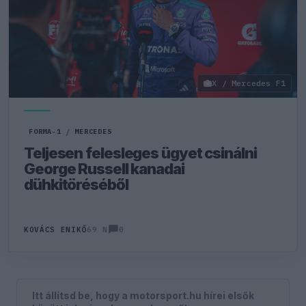
X / Mercedes F1
FORMA-1
/
MERCEDES
Teljesen felesleges ügyet csinálni
George Russell kanadai
dühkitöréséből
0
KOVÁCS ENIKŐ
69 N
Itt állítsd be, hogy a motorsport.hu hírei elsők