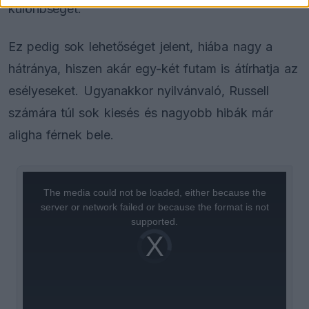
különbséget.
Ez pedig sok lehetőséget jelent, hiába nagy a
hátránya, hiszen akár egy-két futam is átírhatja az
esélyeseket. Ugyanakkor nyilvánvaló, Russell
számára túl sok kiesés és nagyobb hibák már
aligha férnek bele.
This
is
a
The media could not be loaded, either because the
modal
window.
server or network failed or because the format is not
supported.
Video
Player
is
loading.