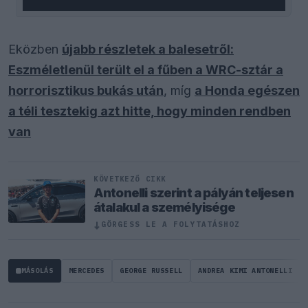
Eközben
újabb részletek a balesetről:
Eszméletlenül terült el a fűben a WRC-sztár a
horrorisztikus bukás után
, míg
a Honda egészen
a téli tesztekig azt hitte, hogy minden rendben
van
KÖVETKEZŐ CIKK
Antonelli szerint a pályán teljesen
átalakul a személyisége
↓
GÖRGESS LE A FOLYTATÁSHOZ
MÁSOLÁS
MERCEDES
GEORGE RUSSELL
ANDREA KIMI ANTONELLI