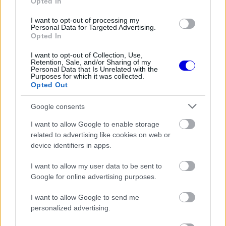
Opted In
window.
I want to opt-out of processing my
Personal Data for Targeted Advertising.
Opted In
I want to opt-out of Collection, Use,
Russell számára a Kanadai Nagydíj különösen
Retention, Sale, and/or Sharing of my
Personal Data that Is Unrelated with the
fájdalmasan zárult. Miközben vezette a versenyt,
Purposes for which it was collected.
Opted Out
műszaki hiba miatt félre kellett állítania a
Google consents
Mercedest, így pont nélkül maradt.
I want to allow Google to enable storage
related to advertising like cookies on web or
EZEKET IS AJÁNLJUK
device identifiers in apps.
I want to allow my user data to be sent to
MOTORSPORTOK
Újabb részletek a balesetről:
Google for online advertising purposes.
Eszméletlenül terült el a fűben a
WRC-sztár a horrorisztikus bukás
I want to allow Google to send me
után
personalized advertising.