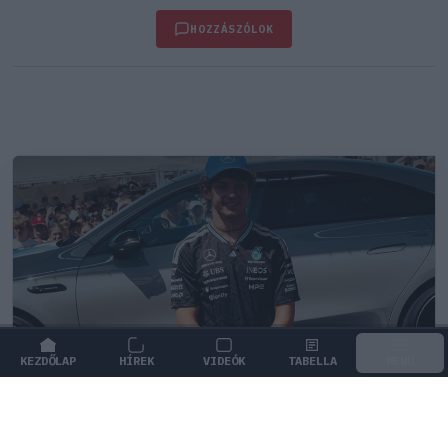
HOZZÁSZÓLOK
KEZDŐLAP
HÍREK
VIDEÓK
TABELLA
MENÜ
FORMA-1
/
MERCEDES
Antonelli szerint a pályán teljesen