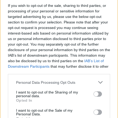
If you wish to opt-out of the sale, sharing to third parties, or
bírálta Verstappen temperamentumát.
processing of your personal or sensitive information for
targeted advertising by us, please use the below opt-out
A szakértő mégis védelmébe vette a Mercedest
section to confirm your selection. Please note that after your
opt-out request is processed you may continue seeing
vezető pilótát. „Egyesek képmutatónak tartják,
interest-based ads based on personal information utilized by
mert korábban Max viselkedését kritizálta. Russell
us or personal information disclosed to third parties prior to
your opt-out. You may separately opt-out of the further
frusztrációja azonban főleg abból fakad, hogy
disclosure of your personal information by third parties on the
IAB’s list of downstream participants. This information may
Max nekiütközik, amikor ideges.” - idézte a
also be disclosed by us to third parties on the
IAB’s List of
GPBlog
.
Downstream Participants
that may further disclose it to other
third parties.
Please note that this website/app uses one or more Google
Personal Data Processing Opt Outs
The media could not be loaded, either because
services and may gather and store information including but
This
the server or network failed or because the format
not limited to your visit or usage behaviour. You may click to
I want to opt-out of the Sharing of my
is
personal data.
is not supported.
grant or deny consent to Google and its third-party tags to
Opted In
use your data for below specified purposes in below Google
Video
a
Player
consent section.
is
I want to opt-out of the Sale of my
loading.
modal
Personal Data.