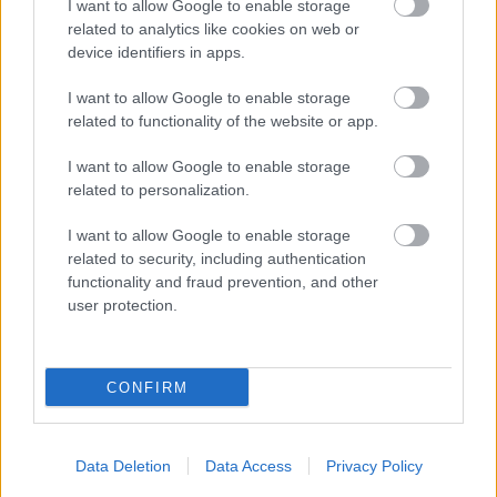
I want to allow Google to enable storage
FORMA-1
related to analytics like cookies on web or
A Honda egészen a téli tesztekig
azt hitte, hogy minden rendben
device identifiers in apps.
van
I want to allow Google to enable storage
related to functionality of the website or app.
FORMA-1
I want to allow Google to enable storage
Kikerekedett szemekkel hallgatta
related to personalization.
Toto Wolff ajánlatát Antonelli
I want to allow Google to enable storage
related to security, including authentication
functionality and fraud prevention, and other
A bajnokságban ezzel 43 pontos hátrányba került
user protection.
Andrea Kimi Antonellivel szemben. A két
versenyző az első harminc körben kemény csatát
CONFIRM
vívott egymással, végül az olasz pilóta nyerte
meg a futamot. Russellnek még legalább 17
Data Deletion
Data Access
Privacy Policy
versenye maradt arra, hogy csökkentse a