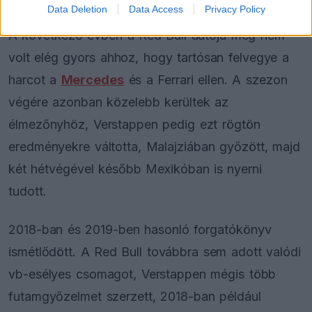
Data Deletion
Data Access
Privacy Policy
A következő évben a Red Bull autója még nem
volt elég gyors ahhoz, hogy tartósan felvegye a
harcot a
Mercedes
és a Ferrari ellen. A szezon
végére azonban közelebb kerültek az
élmezőnyhöz, Verstappen pedig ezt rögtön
eredményekre váltotta, Malajziában győzött, majd
két hétvégével később Mexikóban is nyerni
tudott.
2018-ban és 2019-ben hasonló forgatókönyv
ismétlődött. A Red Bull továbbra sem adott valódi
vb-esélyes csomagot, Verstappen mégis több
futamgyőzelmet szerzett, 2018-ban például