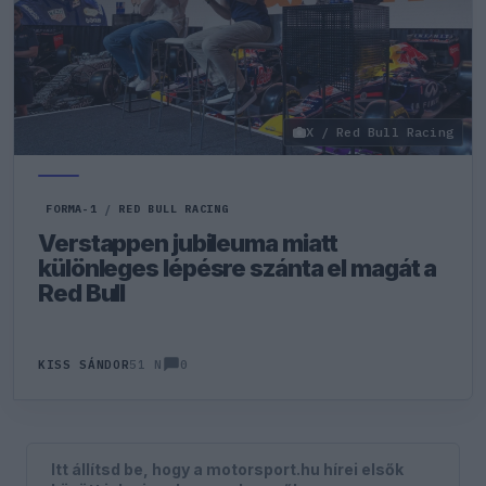
X / Red Bull Racing
FORMA-1
/
RED BULL RACING
Verstappen jubileuma miatt
különleges lépésre szánta el magát a
Red Bull
0
KISS SÁNDOR
51 N
Itt állítsd be, hogy a motorsport.hu hírei elsők