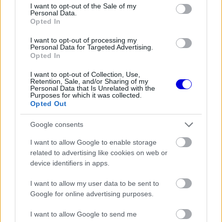
consent section.
I want to opt-out of the Sale of my
Personal Data.
Opted In
FORMA-1
Oscar Piastri nyíltan beszélt a
generációs különbségekről a
I want to opt-out of processing my
Forma–1-ben
Personal Data for Targeted Advertising.
Opted In
I want to opt-out of Collection, Use,
Retention, Sale, and/or Sharing of my
Personal Data that Is Unrelated with the
FORMA-1
Adrian Newey megtörte a csendet
Purposes for which it was collected.
Opted Out
Christian Horner érkezéséről
Google consents
I want to allow Google to enable storage
FORMA-1
related to advertising like cookies on web or
Schumacher különleges jogai miatt
nem maradhatott a korábbi
device identifiers in apps.
Ferrari-pilótapáros
I want to allow my user data to be sent to
Google for online advertising purposes.
I want to allow Google to send me