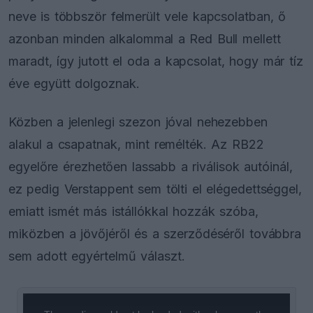
neve is többször felmerült vele kapcsolatban, ő
azonban minden alkalommal a Red Bull mellett
maradt, így jutott el oda a kapcsolat, hogy már tíz
éve együtt dolgoznak.
Közben a jelenlegi szezon jóval nehezebben
alakul a csapatnak, mint remélték. Az RB22
egyelőre érezhetően lassabb a riválisok autóinál,
ez pedig Verstappent sem tölti el elégedettséggel,
emiatt ismét más istállókkal hozzák szóba,
miközben a jövőjéről és a szerződéséről továbbra
sem adott egyértelmű választ.
This
is
a