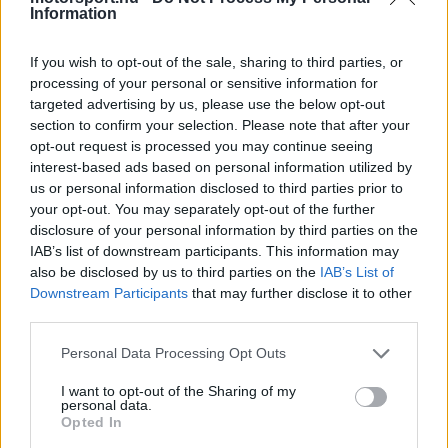
loading.
modal
Information
window.
If you wish to opt-out of the sale, sharing to third parties, or
processing of your personal or sensitive information for
targeted advertising by us, please use the below opt-out
section to confirm your selection. Please note that after your
Verstappen még 2016-ban került a Red Bullhoz
opt-out request is processed you may continue seeing
interest-based ads based on personal information utilized by
egy erős Toro Rossó-s időszak után, és azonnal
us or personal information disclosed to third parties prior to
megmutatta, mire képes. Első futamát rögtön
your opt-out. You may separately opt-out of the further
disclosure of your personal information by third parties on the
megnyerte a csapattal Spanyolországban, később
IAB’s list of downstream participants. This information may
pedig Silverstone-ban is emlékezetes teljesítményt
also be disclosed by us to third parties on the
IAB’s List of
Downstream Participants
that may further disclose it to other
nyújtott, amikor Nico Rosberggel szemben is
third parties.
helytállt, Brazíliában pedig látványos felzárkózást
Please note that this website/app uses one or more Google
Personal Data Processing Opt Outs
mutatott be.
services and may gather and store information including but
not limited to your visit or usage behaviour. You may click to
I want to opt-out of the Sharing of my
personal data.
grant or deny consent to Google and its third-party tags to
Opted In
EZEKET IS AJÁNLJUK
use your data for below specified purposes in below Google