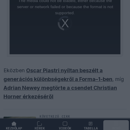
The media could not be loaded, either because the
modal
window.
server or network failed or because the format is not
supported.
Video
Player
is
loading.
Eközben
Oscar Piastri nyíltan beszélt a
generációs különbségekről a Forma–1-ben
, míg
Adrian Newey megtörte a csendet Christian
Horner érkezéséről
KÖVETKEZŐ CIKK
Komoly árat fizet a Williams: miért
mondanak le az idei
KEZDŐLAP
HÍREK
VIDEÓK
TABELLA
MENÜ