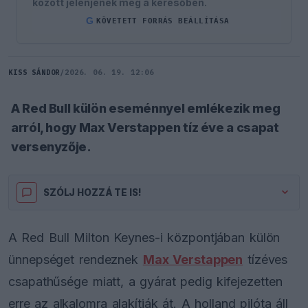
között jelenjenek meg a keresőben.
G
KÖVETETT FORRÁS BEÁLLÍTÁSA
KISS SÁNDOR
/
2026. 06. 19. 12:06
A Red Bull külön eseménnyel emlékezik meg
arról, hogy Max Verstappen tíz éve a csapat
versenyzője.
SZÓLJ HOZZÁ TE IS!
A Red Bull Milton Keynes-i központjában külön
ünnepséget rendeznek
Max Verstappen
tízéves
csapathűsége miatt, a gyárat pedig kifejezetten
erre az alkalomra alakítják át. A holland pilóta áll