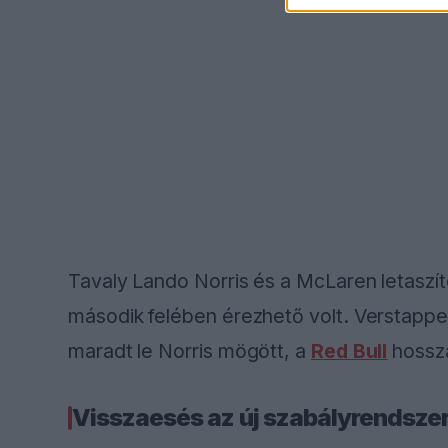
Tavaly Lando Norris és a McLaren letaszítot
második felében érezhető volt. Verstappen
maradt le Norris mögött, a
Red Bull
hossza
Visszaesés az új szabályrendsze