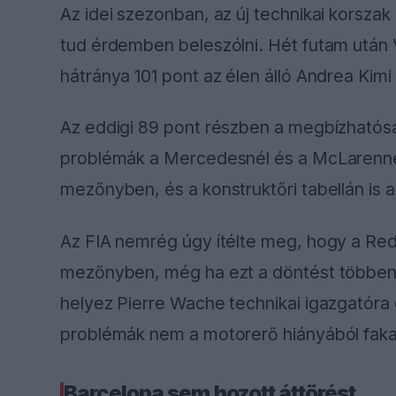
Az idei szezonban, az új technikai korsza
tud érdemben beleszólni. Hét futam után 
hátránya 101 pont az élen álló Andrea Kimi
Az eddigi 89 pont részben a megbízható
problémák a Mercedesnél és a McLarennél i
mezőnyben, és a konstruktőri tabellán is a 
Az FIA nemrég úgy ítélte meg, hogy a Red
mezőnyben, még ha ezt a döntést többen v
helyez Pierre Wache technikai igazgatóra 
problémák nem a motorerő hiányából fakad
Barcelona sem hozott áttörést