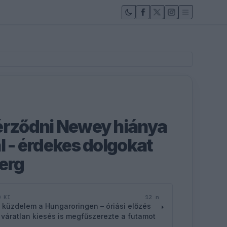
érződni Newey hiánya
l - érdekes dolgokat
berg
12 n
D KI
 küzdelem a Hungaroringen – óriási előzés
 váratlan kiesés is megfűszerezte a futamot