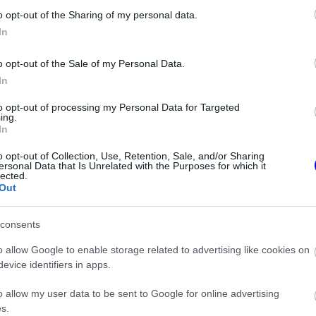
o opt-out of the Sharing of my personal data.
In
o opt-out of the Sale of my Personal Data.
In
to opt-out of processing my Personal Data for Targeted
ing.
In
FORMA-1
t hozott a Ferrari,
Súlyos figyelmeztetést kapott a
o opt-out of Collection, Use, Retention, Sale, and/or Sharing
d Bullnál
Ferrari Lewis Hamilton miatt
ersonal Data that Is Unrelated with the Purposes for which it
 győzelmek
lected.
Out
consents
o allow Google to enable storage related to advertising like cookies on
evice identifiers in apps.
o allow my user data to be sent to Google for online advertising
s.