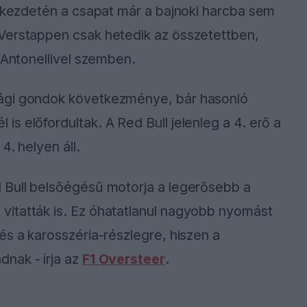
k kezdetén a csapat már a bajnoki harcba sem
Verstappen csak hetedik az összetettben,
 Antonellivel szemben.
sági gondok következménye, bár hasonló
s előfordultak. A Red Bull jelenleg a 4. erő a
4. helyen áll.
 Bull belsőégésű motorja a legerősebb a
itatták is. Ez óhatatlanul nagyobb nyomást
és a karosszéria-részlegre, hiszen a
nak - írja az
F1 Oversteer
.