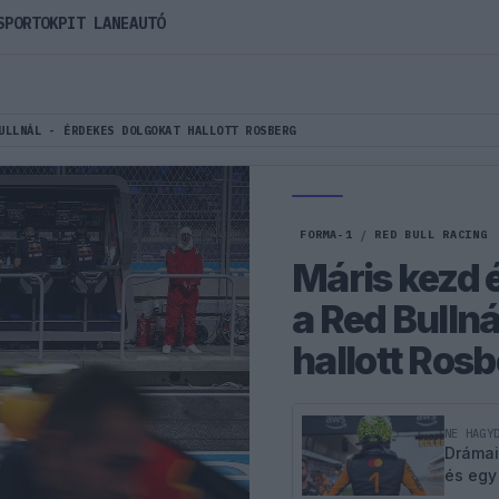
SPORTOK
PIT LANE
AUTÓ
ULLNÁL - ÉRDEKES DOLGOKAT HALLOTT ROSBERG
FORMA-1
/
RED BULL RACING
Máris kezd 
a Red Bullná
hallott Ros
NE HAGY
Drámai
és egy