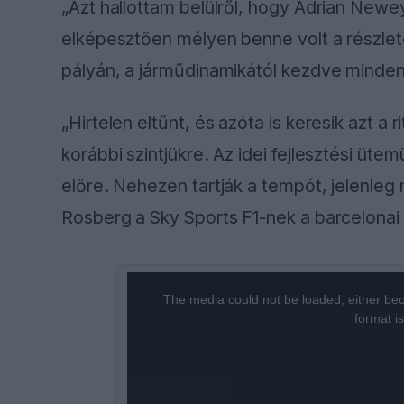
„Azt hallottam belülről, hogy Adrian Newe
elképesztően mélyen benne volt a részle
pályán, a járműdinamikától kezdve minde
„Hirtelen eltűnt, és azóta is keresik azt 
korábbi szintjükre. Az idei fejlesztési üt
előre. Nehezen tartják a tempót, jelenleg
Rosberg a Sky Sports F1-nek a barcelonai
This
The media could not be loaded, either bec
is
format i
a
modal