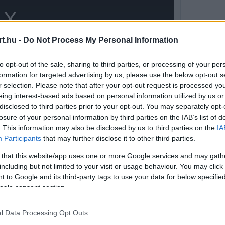
t.hu -
Do Not Process My Personal Information
to opt-out of the sale, sharing to third parties, or processing of your per
formation for targeted advertising by us, please use the below opt-out s
r selection. Please note that after your opt-out request is processed y
eing interest-based ads based on personal information utilized by us or
disclosed to third parties prior to your opt-out. You may separately opt-
losure of your personal information by third parties on the IAB’s list of
. This information may also be disclosed by us to third parties on the
IA
Participants
that may further disclose it to other third parties.
ntette be, hogy 18 év után búcsút int a
 that this website/app uses one or more Google services and may gath
épített autóval
Max Verstappen
including but not limited to your visit or usage behaviour. You may click 
ajnoki címét, ám a lendület hamar megtört.
 to Google and its third-party tags to use your data for below specifi
ogle consent section.
l Data Processing Opt Outs