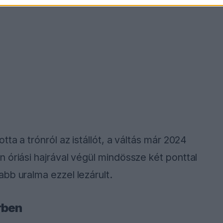
ta a trónról az istállót, a váltás már 2024
 óriási hajrával végül mindössze két ponttal
bb uralma ezzel lezárult.
rben