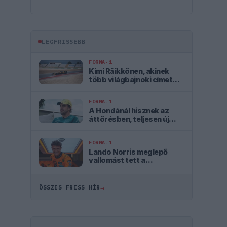
LEGFRISSEBB
FORMA-1
Kimi Räikkönen, akinek
több világbajnoki címet
kellett volna nyernie a
McLarennel
FORMA-1
A Hondánál hisznek az
áttörésben, teljesen új
motorral érkeznek a
Holland Nagydíjra az
Aston Martinnal
FORMA-1
Lando Norris meglepő
vallomást tett a
gyermekkori
szenvedélyéről
→
ÖSSZES FRISS HÍR