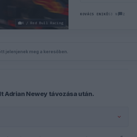
2
KOVÁCS ENIKŐ
53 N
X / Red Bull Racing
zött jelenjenek meg a keresőben.
lt Adrian Newey távozása után.