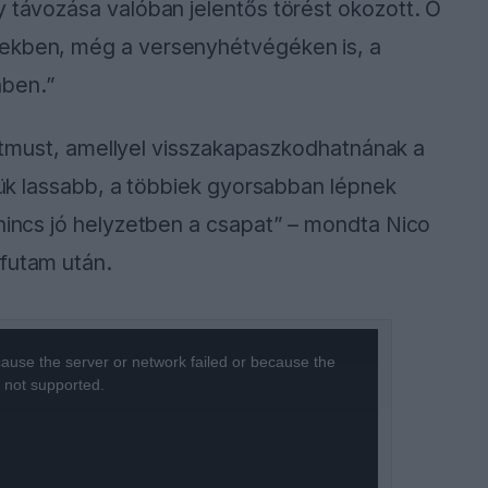
y távozása valóban jelentős törést okozott. Ő
tekben, még a versenyhétvégéken is, a
nben.”
a ritmust, amellyel visszakapaszkodhatnának a
emük lassabb, a többiek gyorsabban lépnek
 nincs jó helyzetben a csapat” – mondta Nico
 futam után.
ause the server or network failed or because the
s not supported.