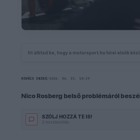
Itt állítsd be, hogy a motorsport.hu hírei elsők kö
KOVÁCS ENIKŐ
/
2026. 06. 15. 10:29
Nico Rosberg belső problémáról beszé
SZÓLJ HOZZÁ TE IS!
2 hozzászólás.