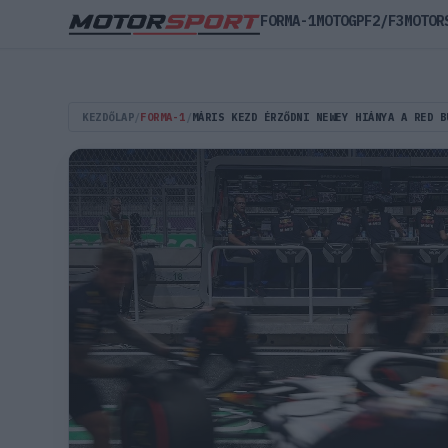
FORMA-1
MOTOGP
F2/F3
MOTOR
KEZDŐLAP
/
FORMA-1
/
MÁRIS KEZD ÉRZŐDNI NEWEY HIÁNYA A RED B