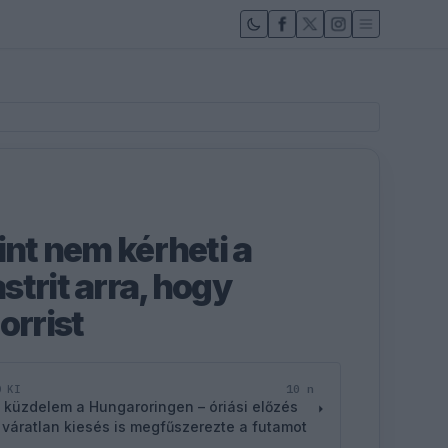
int nem kérheti a
trit arra, hogy
orrist
10 n
D KI
 küzdelem a Hungaroringen – óriási előzés
 váratlan kiesés is megfűszerezte a futamot