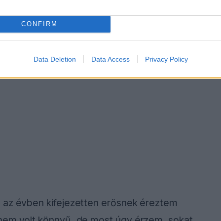
CONFIRM
Data Deletion
Data Access
Privacy Policy
 az évben kifejezetten erősnek éreztem
 nem volt könnyű, de most úgy érzem, sokat