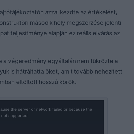
ajtótájékoztatón azzal kezdte az értékelést,
nstruktőri második hely megszerzése jelenti
pat teljesítménye alapján ez reális elvárás az
inte a végeredmény egyáltalán nem tükrözte a
yük is hátráltatta őket, amit tovább nehezített
omban eltöltött hosszú körök.
ause the server or network failed or because the
s not supported.