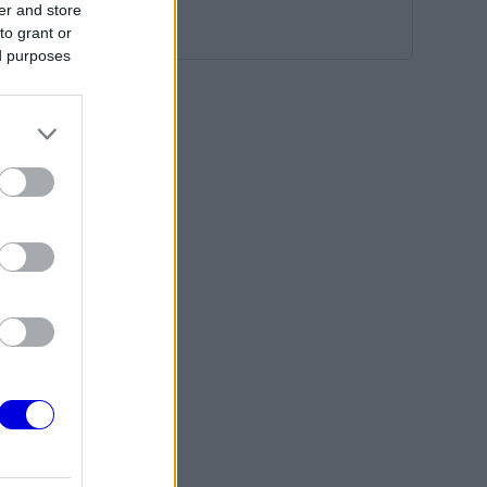
er and store
to grant or
ed purposes