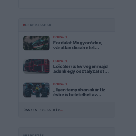
LEGFRISSEBB
FORMA-1
Fordulat Mogyoródon,
váratlan dicséretet
kapott az Aston Martin
FORMA-1
Loïc Serra: Év végén majd
adunk egy osztályzatot
magunknak
FORMA-1
„Ilyen tempóban akár tíz
évbe is beletelhet az
Aston Martin
felzárkózása”
→
ÖSSZES FRISS HÍR
HIRDETÉS