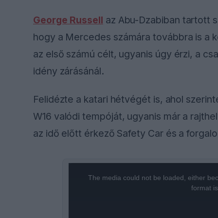
George Russell
az Abu-Dzabiban tartott s
hogy a Mercedes számára továbbra is a ko
az első számú célt, ugyanis úgy érzi, a csa
idény zárásánál.
Felidézte a katari hétvégét is, ahol szer
W16 valódi tempóját, ugyanis már a rajthel
az idő előtt érkező Safety Car és a forgal
This
The media could not be loaded, either bec
is
format i
a