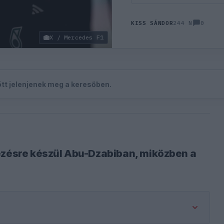
0
KISS SÁNDOR
244 N
X / Mercedes F1
zött jelenjenek meg a keresőben.
jezésre készül Abu-Dzabiban, miközben a