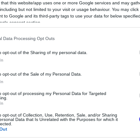
a változást hozott számára Hamilton mellett az
 that this website/app uses one or more Google services and may gath
including but not limited to your visit or usage behaviour. You may click 
 to Google and its third-party tags to use your data for below specifi
ogle consent section.
l Data Processing Opt Outs
o opt-out of the Sharing of my personal data.
In
o opt-out of the Sale of my Personal Data.
In
to opt-out of processing my Personal Data for Targeted
ing.
In
FORMA-1
mas fejlesztési
Max Verstappen végre elárulta,
a baj az Aston
elhagyja-e a Forma-1-et
o opt-out of Collection, Use, Retention, Sale, and/or Sharing
ersonal Data that Is Unrelated with the Purposes for which it
lected.
Out