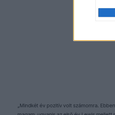
„Mindkét év pozitív volt számomra. Ebben
magam, ugyanis az első év Lewis mellett