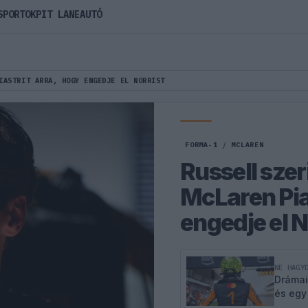
SPORTOK
PIT LANE
AUTÓ
IASTRIT ARRA, HOGY ENGEDJE EL NORRIST
FORMA-1
/
MCLAREN
Russell szer
McLaren Pias
engedje el N
NE HAGY
Drámai
és egy