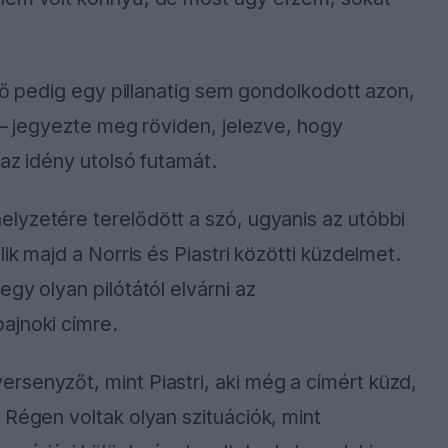
, ő pedig egy pillanatig sem gondolkodott azon,
 – jegyezte meg röviden, jelezve, hogy
 az idény utolsó futamát.
elyzetére terelődött a szó, ugyanis az utóbbi
ik majd a Norris és Piastri közötti küzdelmet.
gy olyan pilótától elvárni az
ajnoki címre.
rsenyzőt, mint Piastri, aki még a címért küzd,
 Régen voltak olyan szituációk, mint