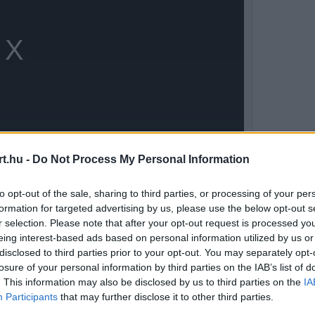
t.hu -
Do Not Process My Personal Information
to opt-out of the sale, sharing to third parties, or processing of your per
formation for targeted advertising by us, please use the below opt-out s
, ugyanis Katar miatt maradt bennünk némi
r selection. Please note that after your opt-out request is processed y
eing interest-based ads based on personal information utilized by us or
 érezzük magunkat, és szeretnénk úgy lezárni a
disclosed to third parties prior to your opt-out. You may separately opt-
losure of your personal information by third parties on the IAB’s list of
 – mondta, majd megjegyezte, hogy a korábbi
. This information may also be disclosed by us to third parties on the
IA
szásán múlt. Ezután saját idényét is röviden
Participants
that may further disclose it to other third parties.