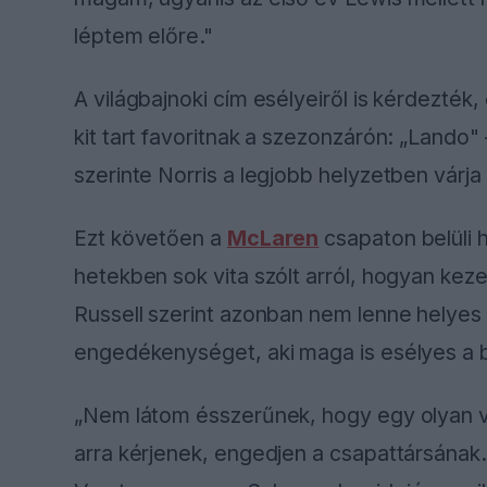
léptem előre."
A világbajnoki cím esélyeiről is kérdezték
kit tart favoritnak a szezonzárón: „Lando"
szerinte Norris a legjobb helyzetben várja
Ezt követően a
McLaren
csapaton belüli h
hetekben sok vita szólt arról, hogyan kezel
Russell szerint azonban nem lenne helyes e
engedékenységet, aki maga is esélyes a b
„Nem látom ésszerűnek, hogy egy olyan ve
arra kérjenek, engedjen a csapattársának.