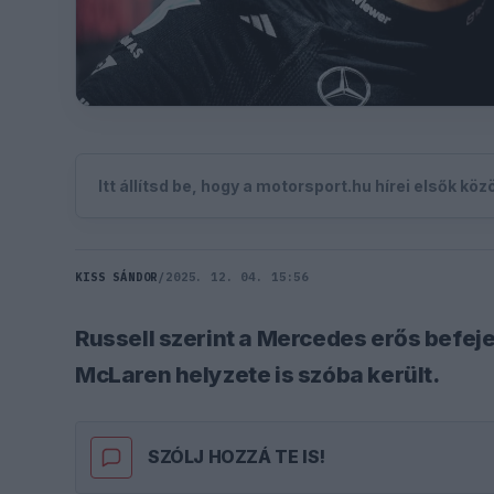
Itt állítsd be, hogy a motorsport.hu hírei elsők kö
KISS SÁNDOR
/
2025. 12. 04. 15:56
Russell szerint a Mercedes erős befe
McLaren helyzete is szóba került.
SZÓLJ HOZZÁ TE IS!