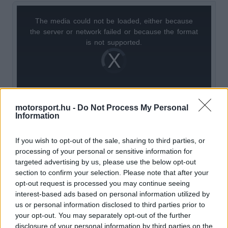
The media could not be loaded, either because
This
the server or network failed or because the format
is
is not supported.
Video
a
Player
is
loading.
modal
window.
motorsport.hu -
Do Not Process My Personal
Information
If you wish to opt-out of the sale, sharing to third parties, or
Különösen érdekes volt Piastri és Verstappen
processing of your personal or sensitive information for
közvetlen összevetése. Mindketten a legjobb
targeted advertising by us, please use the below opt-out
section to confirm your selection. Please note that after your
körük után, azonos stint során végeztek
opt-out request is processed you may continue seeing
versenyszimulációt. Az ausztrál pilóta 1:34.771-
interest-based ads based on personal information utilized by
us or personal information disclosed to third parties prior to
gyel kezdte a hosszú etapot, míg Verstappen
your opt-out. You may separately opt-out of the further
három tizeddel lassabb volt (1:35.082). A
disclosure of your personal information by third parties on the