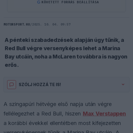
G
KÖVETETT FORRÁS BEÁLLÍTÁSA
MOTORSPORT.HU
/
2025. 10. 04. 09:57
A pénteki szabadedzések alapján úgy tűnik, a
Red Bull végre versenyképes lehet a Marina
Bay utcáin, noha a McLaren továbbra is nagyon
erős.
SZÓLJ HOZZÁ TE IS!
A szingapúri hétvége első napja után végre
fellélegezhet a Red Bull, hiszen
Max Verstappen
a korábbi évekkel ellentétben most kifejezetten
versenyképesnek tűnik a Marina Bay utcáin. A