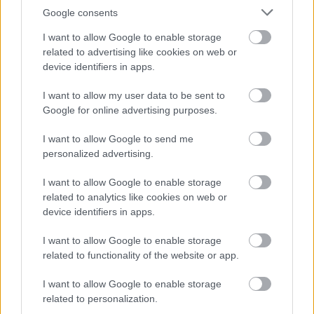
Google consents
FORMA-1
Súlyos figyelmeztetést kapott a
Ferrari Lewis Hamilton miatt
I want to allow Google to enable storage
related to advertising like cookies on web or
device identifiers in apps.
I want to allow my user data to be sent to
Helmut Marko, a
Red Bull
motorsport-
Google for online advertising purposes.
tanácsadója elégedetten nyilatkozott: "Ez volt a
I want to allow Google to send me
legjobb péntekem itt Szingapúrban, már nem is
personalized advertising.
emlékszem, hány év óta. Egyértelműen
I want to allow Google to enable storage
előreléptünk. Az időmérőn valószínűleg
related to analytics like cookies on web or
századokon fog múlni minden. Max alapvetően
device identifiers in apps.
elégedett az autóval, bár még van néhány apróbb
I want to allow Google to enable storage
finomítanivaló."
related to functionality of the website or app.
I want to allow Google to enable storage
A kvalifikációs tempót illetően Verstappennek még
related to personalization.