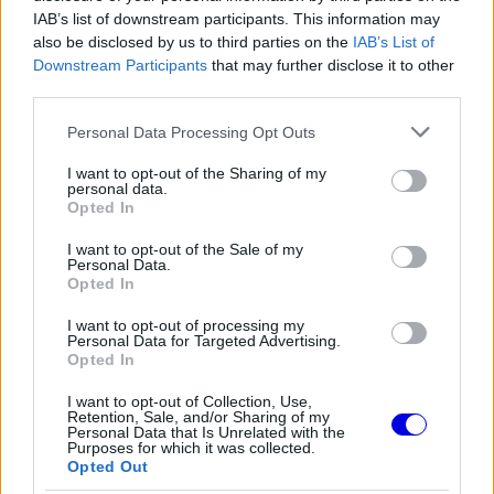
IAB’s list of downstream participants. This information may
folytatásban azonban a Red Bull versenyzője
also be disclosed by us to third parties on the
IAB’s List of
bizonyult gyorsabbnak: átlagban 0,134
Downstream Participants
that may further disclose it to other
third parties.
másodperccel előzte meg Piastrit köridőben.
Please note that this website/app uses one or more Google
Personal Data Processing Opt Outs
services and may gather and store information including but
EZEKET IS AJÁNLJUK
not limited to your visit or usage behaviour. You may click to
I want to opt-out of the Sharing of my
personal data.
grant or deny consent to Google and its third-party tags to
Opted In
use your data for below specified purposes in below Google
FORMA-1
consent section.
A Hondánál hisznek az áttörésben,
I want to opt-out of the Sale of my
teljesen új motorral érkeznek a
Personal Data.
Holland Nagydíjra az Aston
Opted In
Martinnal
I want to opt-out of processing my
Personal Data for Targeted Advertising.
Opted In
FORMA-1
Óriási átalakulás a Ferrarinál,
I want to opt-out of Collection, Use,
miközben baljós árnyak vetülnek a
Retention, Sale, and/or Sharing of my
Holland Nagydíjra
Personal Data that Is Unrelated with the
Purposes for which it was collected.
Opted Out