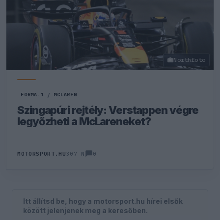
Northfoto
FORMA-1
/
MCLAREN
Szingapúri rejtély: Verstappen végre
legyőzheti a McLareneket?
0
MOTORSPORT.HU
307 N
Itt állítsd be, hogy a motorsport.hu hírei elsők
között jelenjenek meg a keresőben.