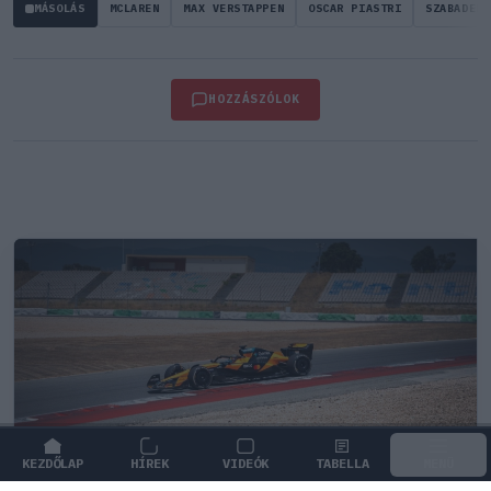
MÁSOLÁS
MCLAREN
MAX VERSTAPPEN
OSCAR PIASTRI
SZABADEDZ
HOZZÁSZÓLOK
KEZDŐLAP
HÍREK
VIDEÓK
TABELLA
MENÜ