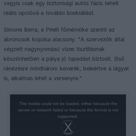
vagyis csak egy biztonsági autós fázis teheti
reális opcióvá a további boxkiállást.
Simone Berra, a Pirelli főmérnöke szerint az
abroncsok kopása alacsony. "A szervezők által
végzett nagynyomású vizes tisztításnak
köszönhetően a pálya jó tapadást biztosít. Első
ránézésre mindhárom keverék, beleértve a lágyat
is, alkalmas lehet a versenyre."
This
is
a
The media could not be loaded, either because the
modal
window.
server or network failed or because the format is not
supported.
Video
Player
is
loading.