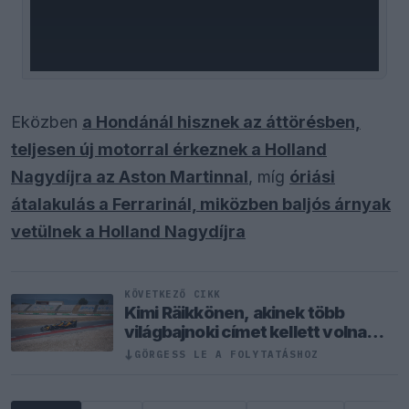
Eközben
a Hondánál hisznek az áttörésben,
teljesen új motorral érkeznek a Holland
Nagydíjra az Aston Martinnal
, míg
óriási
átalakulás a Ferrarinál, miközben baljós árnyak
vetülnek a Holland Nagydíjra
KÖVETKEZŐ CIKK
Kimi Räikkönen, akinek több
világbajnoki címet kellett volna
nyernie a McLarennel
GÖRGESS LE A FOLYTATÁSHOZ
↓