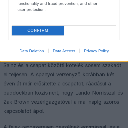
Keynes-iekhez. Egy ilyen horderejű átigazolás
functionality and fraud prevention, and other
user protection.
azonnal megüresítene egy ülést a McLarennél, a
spanyol sajtó pedig már össze is rakta a képet.
CONFIRM
A Marca Motor információi szerint a wokingiak
vezetősége egy esetleges üresedés esetén
Data Deletion
Data Access
Privacy Policy
azonnal egy régi ismerős felé fordulna, hiszen
Sainz és a csapat közötti kötelék sosem szakadt
el teljesen. A spanyol versenyző korábban két
éven át már erősítette a csapatot, ráadásul a
paddockban közismert, hogy Lando Norrisszal és
Zak Brown vezérigazgatóval a mai napig szoros
kapcsolatot ápol.
A felek rendszeresen beszélnek egymással, és a