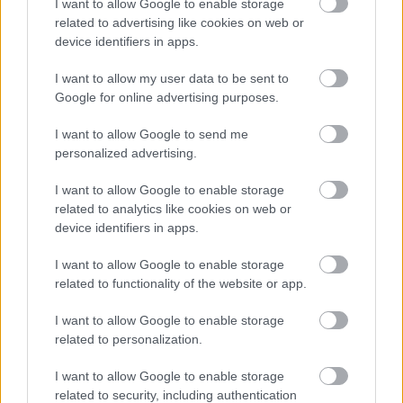
kapcsolatban
I want to allow Google to enable storage
related to advertising like cookies on web or
device identifiers in apps.
I want to allow my user data to be sent to
FORMA-1
Súlyos eurómilliókért hallgat a Red
Google for online advertising purposes.
Bull legendás szakembere
I want to allow Google to send me
personalized advertising.
FORMA-1
I want to allow Google to enable storage
A Honda egészen a téli tesztekig
related to analytics like cookies on web or
azt hitte, hogy minden rendben
device identifiers in apps.
van
I want to allow Google to enable storage
related to functionality of the website or app.
A Motorsport Italia értesülései szerint a
Red Bull
I want to allow Google to enable storage
célkeresztjébe került az ausztrál pilóta, aki a
related to personalization.
négyszeres világbajnok Max Verstappen
I want to allow Google to enable storage
lehetséges utódjaként érkezhetne a Milton
related to security, including authentication