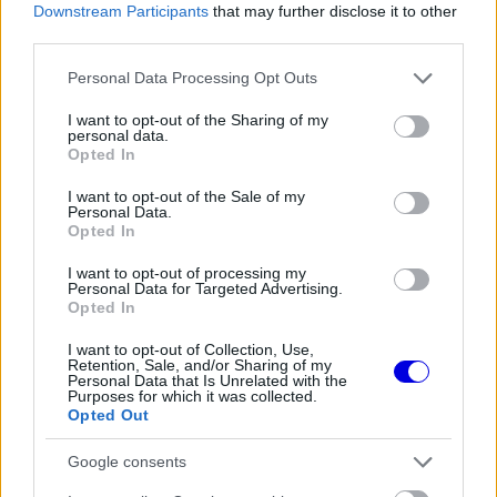
loading.
Downstream Participants
that may further disclose it to other
modal
third parties.
window.
Please note that this website/app uses one or more Google
Personal Data Processing Opt Outs
services and may gather and store information including but
not limited to your visit or usage behaviour. You may click to
I want to opt-out of the Sharing of my
personal data.
grant or deny consent to Google and its third-party tags to
Opted In
Ez a korábban elsikkadt nyilatkozat most egy
use your data for below specified purposes in below Google
consent section.
I want to opt-out of the Sale of my
hatalmas dominóeffektus kiindulópontja lehet,
Personal Data.
Opted In
ugyanis a nemzetközi sajtóban egyre erősebben
tartja magát az a forgatókönyv, amely szerint
I want to opt-out of processing my
Personal Data for Targeted Advertising.
Oscar Piastri hamarosan istállót válthat.
Opted In
I want to opt-out of Collection, Use,
Retention, Sale, and/or Sharing of my
EZEKET IS AJÁNLJUK
Personal Data that Is Unrelated with the
Purposes for which it was collected.
Opted Out
FORMA-1
Meggondolta magát a McLaren
Google consents
Max Verstappen átigazolásával