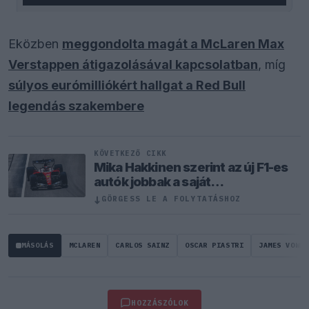
Eközben
meggondolta magát a McLaren Max
Verstappen átigazolásával kapcsolatban
, míg
súlyos eurómilliókért hallgat a Red Bull
legendás szakembere
KÖVETKEZŐ CIKK
Mika Hakkinen szerint az új F1-es
autók jobbak a saját
sikerkorszakának gépeinél
↓
GÖRGESS LE A FOLYTATÁSHOZ
MÁSOLÁS
MCLAREN
CARLOS SAINZ
OSCAR PIASTRI
JAMES VOWLE
HOZZÁSZÓLOK