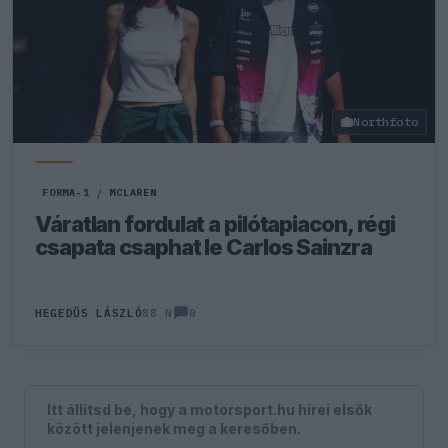
Northfoto
FORMA-1
/
MCLAREN
Váratlan fordulat a pilótapiacon, régi
csapata csaphat le Carlos Sainzra
0
HEGEDŰS LÁSZLÓ
88 N
Itt állítsd be, hogy a motorsport.hu hírei elsők
között jelenjenek meg a keresőben.