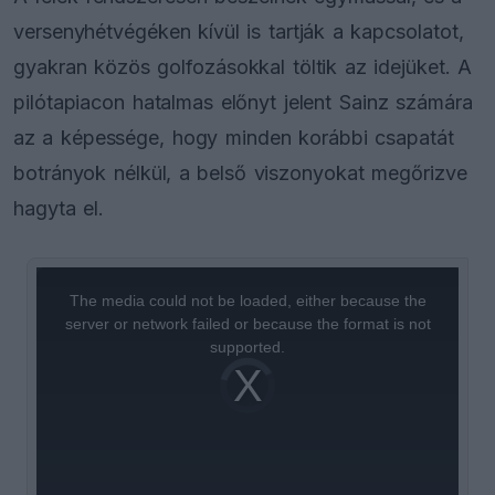
versenyhétvégéken kívül is tartják a kapcsolatot,
gyakran közös golfozásokkal töltik az idejüket. A
pilótapiacon hatalmas előnyt jelent Sainz számára
az a képessége, hogy minden korábbi csapatát
botrányok nélkül, a belső viszonyokat megőrizve
hagyta el.
This
is
a
The media could not be loaded, either because the
modal
window.
server or network failed or because the format is not
supported.
Video
Player
is
loading.