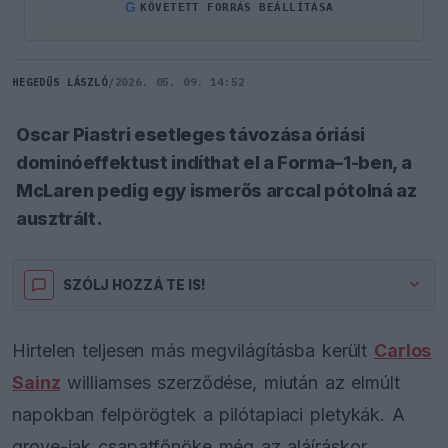
G
KÖVETETT FORRÁS BEÁLLÍTÁSA
HEGEDŰS LÁSZLÓ
/
2026. 05. 09. 14:52
Oscar Piastri esetleges távozása óriási
dominóeffektust indíthat el a Forma–1-ben, a
McLaren pedig egy ismerős arccal pótolná az
ausztrált.
SZÓLJ HOZZÁ TE IS!
Hirtelen teljesen más megvilágításba került
Carlos
Sainz
williamses szerződése, miután az elmúlt
napokban felpörögtek a pilótapiaci pletykák. A
grove-iak csapatfőnöke még az aláíráskor