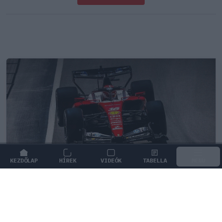
KEZDŐLAP
HÍREK
VIDEÓK
TABELLA
MENÜ
FORMA-1
/
FERRARI
Mika Hakkinen szerint az új F1-es
autók jobbak a saját