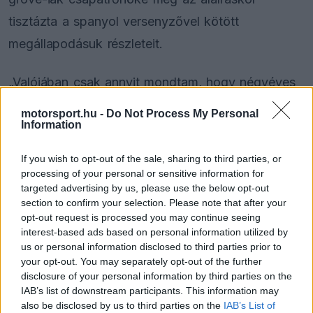
tisztázta a spanyol versenyzővel kötött
megállapodásuk részleteit.
„Valójában csak annyit mondtam, hogy négyéves
megállapodásunk van, és a második év után
motorsport.hu -
Do Not Process My Personal
Information
mindkét fél távozhat, ráadásul maga Carlos Sainz
is úgy nyilatkozott, hogy a jelenlegi és a
If you wish to opt-out of the sale, sharing to third parties, or
következő szezonra van itt, ő így látja ezt” –
processing of your personal or sensitive information for
targeted advertising by us, please use the below opt-out
mondta James Vowles.
section to confirm your selection. Please note that after your
opt-out request is processed you may continue seeing
interest-based ads based on personal information utilized by
us or personal information disclosed to third parties prior to
The media could not be loaded, either because
This
your opt-out. You may separately opt-out of the further
the server or network failed or because the format
disclosure of your personal information by third parties on the
is
is not supported.
IAB’s list of downstream participants. This information may
Video
a
also be disclosed by us to third parties on the
IAB’s List of
Player
is