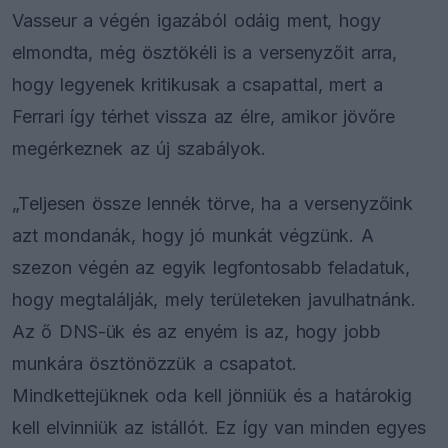
Vasseur a végén igazából odáig ment, hogy
elmondta, még ösztökéli is a versenyzőit arra,
hogy legyenek kritikusak a csapattal, mert a
Ferrari így térhet vissza az élre, amikor jövőre
megérkeznek az új szabályok.
„Teljesen össze lennék törve, ha a versenyzőink
azt mondanák, hogy jó munkát végzünk. A
szezon végén az egyik legfontosabb feladatuk,
hogy megtalálják, mely területeken javulhatnánk.
Az ő DNS-ük és az enyém is az, hogy jobb
munkára ösztönözzük a csapatot.
Mindkettejüknek oda kell jönniük és a határokig
kell elvinniük az istállót. Ez így van minden egyes