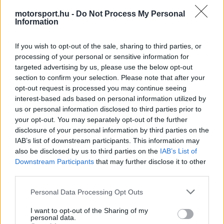
fontos, hogy milyen interakciók zajlanak a
motorsport.hu -
Do Not Process My Personal
színfalak mögött.
Information
If you wish to opt-out of the sale, sharing to third parties, or
EZEKET IS AJÁNLJUK
processing of your personal or sensitive information for
targeted advertising by us, please use the below opt-out
section to confirm your selection. Please note that after your
FORMA-1
Óriási átalakulás a Ferrarinál,
opt-out request is processed you may continue seeing
miközben baljós árnyak vetülnek a
interest-based ads based on personal information utilized by
Holland Nagydíjra
us or personal information disclosed to third parties prior to
your opt-out. You may separately opt-out of the further
disclosure of your personal information by third parties on the
IAB’s list of downstream participants. This information may
FORMA-1
also be disclosed by us to third parties on the
IAB’s List of
Max Verstappen érzelmes példával
Downstream Participants
that may further disclose it to other
szemléltette a család fontosságát
third parties.
Please note that this website/app uses one or more Google
Personal Data Processing Opt Outs
services and may gather and store information including but
FORMA-1
not limited to your visit or usage behaviour. You may click to
I want to opt-out of the Sharing of my
Különös szövetség segítheti
personal data.
grant or deny consent to Google and its third-party tags to
Esteban Ocon Aston Martinhoz