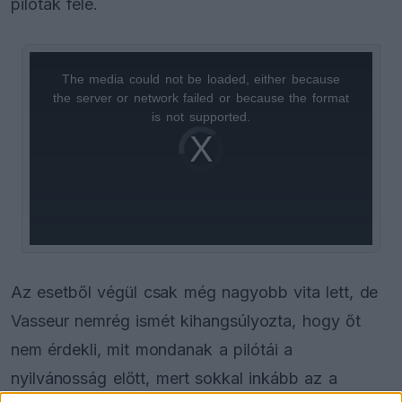
pilóták felé.
The media could not be loaded, either because
This
the server or network failed or because the format
is
is not supported.
Video
a
Player
is
loading.
modal
window.
Az esetből végül csak még nagyobb vita lett, de
Vasseur nemrég ismét kihangsúlyozta, hogy őt
nem érdekli, mit mondanak a pilótái a
nyilvánosság előtt, mert sokkal inkább az a