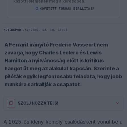
között jelenjenek meg a keresőben.
G
KÖVETETT FORRÁS BEÁLLÍTÁSA
MOTORSPORT.HU
/
2025. 12. 10. 13:58
A Ferrarit irányító Frederic Vasseurt nem
zavarja, hogy Charles Leclerc és Lewis
Hamilton a nyilvánosság előtt is kritikus
hangot üt meg az alakulat kapcsán. Szerinte a
pilóták egyik legfontosabb feladata, hogy jobb
munkára sarkallják a csapatot.
SZÓLJ HOZZÁ TE IS!
A 2025-ös idény komoly csalódásként vonul be a