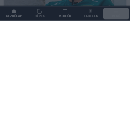
KEZDŐLAP
HÍREK
VIDEÓK
TABELLA
MENÜ
FORMA-1
/
ASTON MARTIN
A Hondánál hisznek az áttörésben,
teljesen új motorral érkeznek a
Holland Nagydíjra az Aston Martinnal
A nyári szünet után érkező motorfejlesztésekkel és a
megújult aerodinamikai csomaggal törne ki a
hullámvölgyből az Aston Martin.
0
TÖRŐ FERENC
1Ó
KÖVETKEZŐ FUTAM
Holland Nagydíj