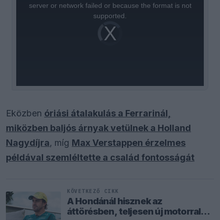
window.
server or network failed or because the format is not
supported.
Video
Player
is
loading.
Eközben
óriási átalakulás a Ferrarinál,
miközben baljós árnyak vetülnek a Holland
Nagydíjra
, míg
Max Verstappen érzelmes
példával szemléltette a család fontosságát
KÖVETKEZŐ CIKK
A Hondánál hisznek az
áttörésben, teljesen új motorral