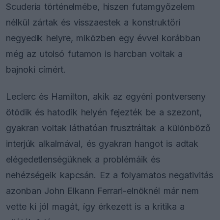
Scuderia történelmébe, hiszen futamgyőzelem
nélkül zártak és visszaestek a konstruktőri
negyedik helyre, miközben egy évvel korábban
még az utolsó futamon is harcban voltak a
bajnoki címért.
Leclerc és Hamilton, akik az egyéni pontverseny
ötödik és hatodik helyén fejezték be a szezont,
gyakran voltak láthatóan frusztráltak a különböző
interjúk alkalmával, és gyakran hangot is adtak
elégedetlenségüknek a problémáik és
nehézségeik kapcsán. Ez a folyamatos negativitás
azonban John Elkann Ferrari-elnöknél már nem
vette ki jól magát, így érkezett is a kritika a