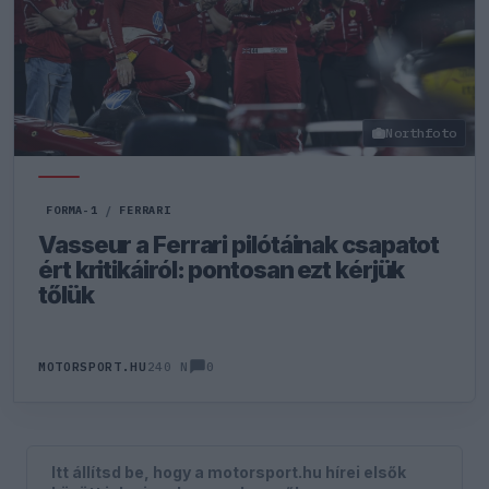
Northfoto
FORMA-1
/
FERRARI
Vasseur a Ferrari pilótáinak csapatot
ért kritikáiról: pontosan ezt kérjük
tőlük
0
MOTORSPORT.HU
240 N
Itt állítsd be, hogy a motorsport.hu hírei elsők