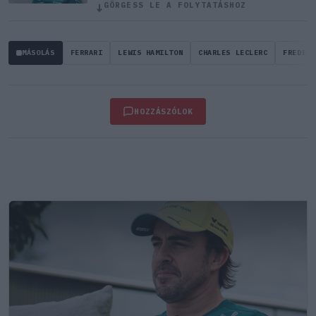
érkeznek a Holland Nagydíjra az
↓
GÖRGESS LE A FOLYTATÁSHOZ
Aston Martinnal
MÁSOLÁS
FERRARI
LEWIS HAMILTON
CHARLES LECLERC
FREDERI
HOZZÁSZÓLOK