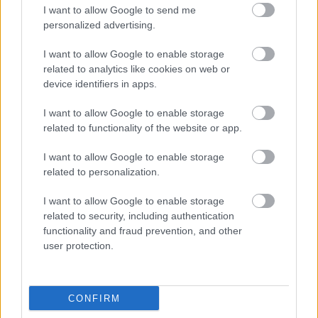
I want to allow Google to send me
personalized advertising.
I want to allow Google to enable storage
related to analytics like cookies on web or
device identifiers in apps.
I want to allow Google to enable storage
„Én nem fordítok figyelmet a TV-penben elhangzó
related to functionality of the website or app.
reakciókra. A legfontosabb számomra az, hogy
I want to allow Google to enable storage
amikor a srácok visszajönnek hozzánk, akkor
related to personalization.
jobb munkára sarkallják a csapatot, és hogy
I want to allow Google to enable storage
mindannyian összedolgozzunk a jobb eredmények
related to security, including authentication
érdekében. Az pedig, hogy olykor érzelmesek a
functionality and fraud prevention, and other
user protection.
rádióban; és sok múlik azon, milyen emberek…
mindannyian ismerjük Charles-t. Ő mindig kritikus
magával, a csapattal és mindenkivel szemben, de
CONFIRM