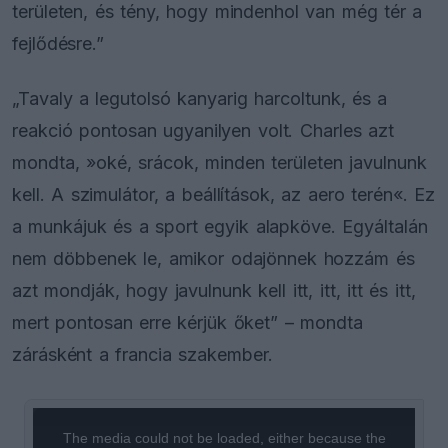
területen, és tény, hogy mindenhol van még tér a
fejlődésre.”
„Tavaly a legutolsó kanyarig harcoltunk, és a
reakció pontosan ugyanilyen volt. Charles azt
mondta, »oké, srácok, minden területen javulnunk
kell. A szimulátor, a beállítások, az aero terén«. Ez
a munkájuk és a sport egyik alapköve. Egyáltalán
nem döbbenek le, amikor odajönnek hozzám és
azt mondják, hogy javulnunk kell itt, itt, itt és itt,
mert pontosan erre kérjük őket” – mondta
zárásként a francia szakember.
This
is
a
The media could not be loaded, either because the
modal