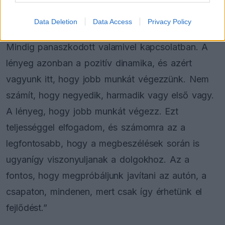
pozitív módon.”
Data Deletion
Data Access
Privacy Policy
„Régóta ismerem már őt, és mindig is ilyen volt.
Mindig panaszkodott valamivel kapcsolatban. A
lényeg azonban a pozitív dinamika, és azért
vagyunk itt, hogy jobb munkát végezzünk. Nem
számít, hogy negyedik, harmadik vagy első vagy.
A lényeg, hogy jobb munkát végezz. Ezt
teljességgel elfogadom, és számomra az a
legfontosabb, hogy a megbeszélések során is
ugyanígy viszonyuljanak a dolgokhoz. Az a
fontos, hogy megpróbáljunk javítani az autón, a
csapaton, mindenen, mert csak így érhetünk el
fejlődést.”