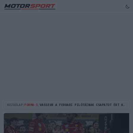
KEZDŐLAP
/
FORMA-1
/
VASSEUR A FERRARI PILÓTÁINAK CSAPATOT ÉRT KRITIKÁIRÓL: PONTOSAN EZT KÉRJÜK TŐLÜK