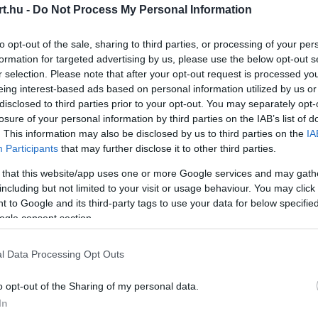
s not supported.
t.hu -
Do Not Process My Personal Information
to opt-out of the sale, sharing to third parties, or processing of your per
formation for targeted advertising by us, please use the below opt-out s
r selection. Please note that after your opt-out request is processed y
eing interest-based ads based on personal information utilized by us or
Video
Player
disclosed to third parties prior to your opt-out. You may separately opt-
is
loading.
losure of your personal information by third parties on the IAB’s list of
. This information may also be disclosed by us to third parties on the
IA
Participants
that may further disclose it to other third parties.
 that this website/app uses one or more Google services and may gath
including but not limited to your visit or usage behaviour. You may click 
 to Google and its third-party tags to use your data for below specifi
ogle consent section.
l Data Processing Opt Outs
csadója elismerte, „nagyon aggódik"
o opt-out of the Sharing of my personal data.
y a 27 éves pilóta szerződése tartalmaz egy
In