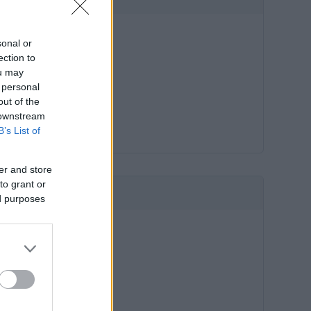
sonal or
ection to
ou may
 personal
out of the
 downstream
B’s List of
er and store
to grant or
HIRDETÉS
ed purposes