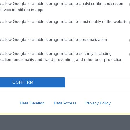
 Collins szakértő úgy vélekedett, bármilyen
o allow Google to enable storage related to analytics like cookies on
evice identifiers in apps.
atja karrierje további részét. „Határozottan
ins.
o allow Google to enable storage related to functionality of the website
alapján – látjuk a vágyat a győzelemre, a
o allow Google to enable storage related to personalization.
nem nyer versenyeket, és azt gondolom, a
o allow Google to enable storage related to security, including
llenére oda fog menni, ahol úgy véli,
cation functionality and fraud prevention, and other user protection.
CONFIRM
t és Fernando Alonsót, akik eltérő sikereket
gyon szoros döntés lesz, mert nincs meg minden
Data Deletion
Data Access
Privacy Policy
ik karosszéria lesz a legjobb. Rendkívül nehéz