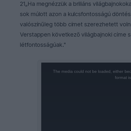
21„Ha megnézzük a briliáns világbajnokokat
sok múlott azon a kulcsfontosságú döntés
valószínűleg több címet szerezhetett volna
Verstappen következő világbajnoki címe 
létfontosságúak."
This
is
a
The media could not be loaded, either bec
modal
window.
format i