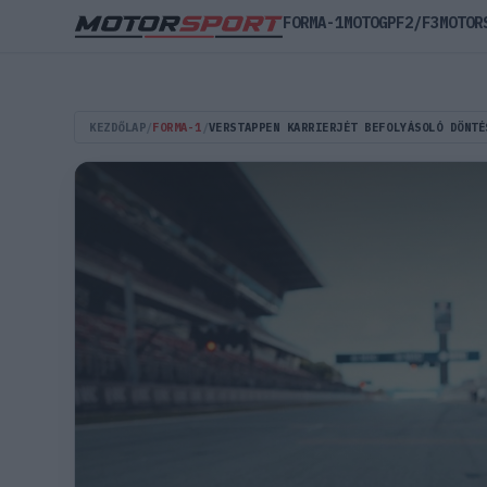
FORMA-1
MOTOGP
F2/F3
MOTOR
KEZDŐLAP
/
FORMA-1
/
VERSTAPPEN KARRIERJÉT BEFOLYÁSOLÓ DÖNTÉ