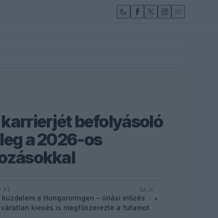
karrierjét befolyásoló
leg a 2026-os
tozásokkal
12 n
D KI
 küzdelem a Hungaroringen – óriási előzés
 váratlan kiesés is megfűszerezte a futamot