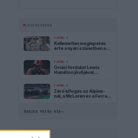
LEGFRISSEBB
FORMA-1
Kellemetlen meglepetés
érte a nyári szünetben a
Forma–1-es pilótát
FORMA-1
Óriási fordulat Lewis
Hamilton jövőjével
kapcsolatban
FORMA-1
Zéró kifogás az Alpine-
nál, a McLaren és a Ferrari
a célkeresztben
→
ÖSSZES FRISS HÍR
HIRDETÉS