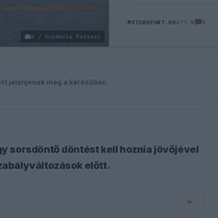
0
MOTORSPORT.HU
477 N
X / Scuderia Ferrari
zött jelenjenek meg a keresőben.
 sorsdöntő döntést kell hoznia jövőjével
abályváltozások előtt.