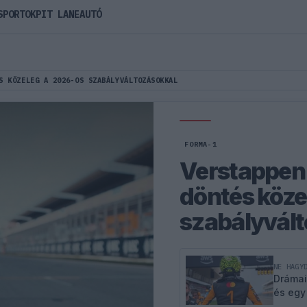
SPORTOK
PIT LANE
AUTÓ
S KÖZELEG A 2026-OS SZABÁLYVÁLTOZÁSOKKAL
FORMA-1
Verstappen 
döntés köze
szabályvál
NE HAGY
Drámai
és egy