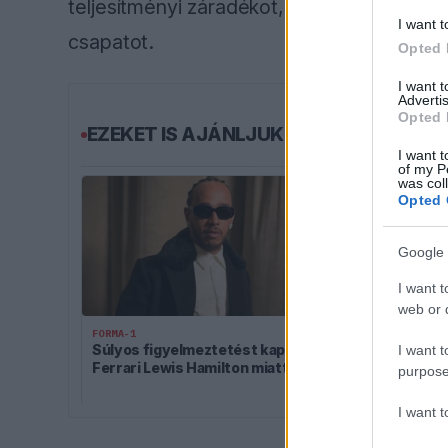
teljesítményi záradékot, amely lehetővé t
I want t
csapatot.
Opted 
I want 
Advertis
Opted 
EZEKET IS AJÁNLJUK
I want t
of my P
was col
Opted 
Google 
I want t
web or d
FORMA-1
FORMA-1
Súlyos figyelmeztetést kapott a
Kimi Räikkön
I want t
Ferrari Lewis Hamilton miatt
világbajnoki c
purpose
nyernie a Mc
I want 