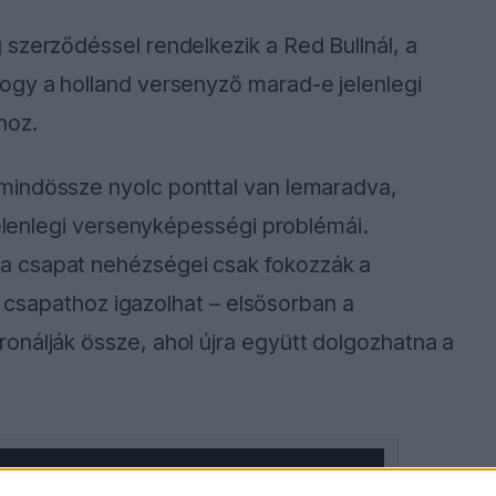
szerződéssel rendelkezik a Red Bullnál, a
ogy a holland versenyző marad-e jelenlegi
hoz.
indössze nyolc ponttal van lemaradva,
jelenlegi versenyképességi problémái.
a csapat nehézségei csak fokozzák a
is csapathoz igazolhat – elsősorban a
onálják össze, ahol újra együtt dolgozhatna a
ause the server or network failed or because the