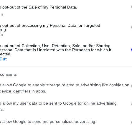
eheti számára, hogy az év végén elhagyja a
o opt-out of the Sale of my Personal Data.
In
to opt-out of processing my Personal Data for Targeted
ing.
In
o opt-out of Collection, Use, Retention, Sale, and/or Sharing
ersonal Data that Is Unrelated with the Purposes for which it
lected.
Out
consents
o allow Google to enable storage related to advertising like cookies on
evice identifiers in apps.
FORMA-1
en, akinek több
Komoly döntést hozott a Ferrari,
o allow my user data to be sent to Google for online advertising
ímet kellett volna
miközben a Red Bullnál
s.
Larennel
elmaradtak a győzelmek
to allow Google to send me personalized advertising.