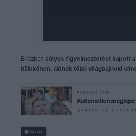
Eközben
súlyos figyelmeztetést kapott a
Räikkönen, akinek több világbajnoki címe
KÖVETKEZŐ CIKK
Kellemetlen meglepet
GÖRGESS LE A FOLYTA
↓
MÁSOLÁS