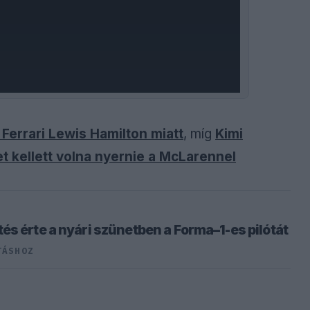
 Ferrari Lewis Hamilton miatt
, míg
Kimi
t kellett volna nyernie a McLarennel
és érte a nyári szünetben a Forma–1-es pilótát
TÁSHOZ