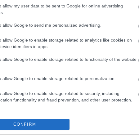
o allow my user data to be sent to Google for online advertising
s.
to allow Google to send me personalized advertising.
o allow Google to enable storage related to analytics like cookies on
evice identifiers in apps.
o allow Google to enable storage related to functionality of the website
FORMA-1
ettel villant a
Radikális megoldással előzte
o allow Google to enable storage related to personalization.
rosan mindenki ezt
meg a riválisokat az Aston
Martin
o allow Google to enable storage related to security, including
cation functionality and fraud prevention, and other user protection.
 hetedik helyén áll 26 ponttal, miközben
lalja el négy ponttal.
CONFIRM