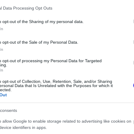
l Data Processing Opt Outs
o opt-out of the Sharing of my personal data.
In
o opt-out of the Sale of my Personal Data.
In
to opt-out of processing my Personal Data for Targeted
ing.
In
o opt-out of Collection, Use, Retention, Sale, and/or Sharing
agydíjon aratta első sikerét, ráadásul rögtön
ersonal Data that Is Unrelated with the Purposes for which it
lected.
 Az a barcelonai diadal azóta is különleges
Out
 is, ha azóta világbajnoki címeket és számos
consents
o allow Google to enable storage related to advertising like cookies on
evice identifiers in apps.