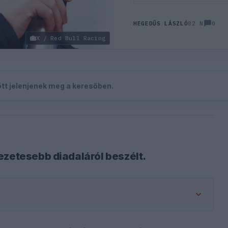
0
HEGEDŰS LÁSZLÓ
82 N
X / Red Bull Racing
zött jelenjenek meg a keresőben.
ezetesebb diadaláról beszélt.