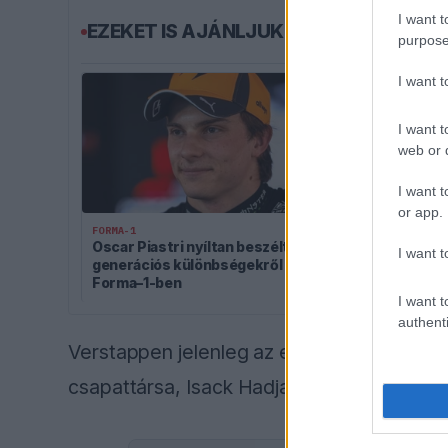
I want t
EZEKET IS AJÁNLJUK
purpose
I want 
I want t
web or d
I want t
or app.
FORMA-1
FORMA-1
Oscar Piastri nyíltan beszélt a
Kockázatos ötl
I want t
generációs különbségekről a
Ferrari, hama
Forma–1-ben
másolhatja
I want t
authenti
Verstappen jelenleg az egyéni pontverseny
csapattársa, Isack Hadjar a 13. pozíciót fog