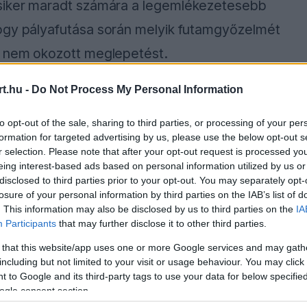
 siker maradt számára a legemlékezetesebb
hogy pályafutása során melyik futamgyőzelmét
a nem okozott meglepetést.
t.hu -
Do Not Process My Personal Information
 szerint az érzelmi töltet dönt a kérdésben,
 engem illet, ez elég egyszerű. Az első Forma–
to opt-out of the sale, sharing to third parties, or processing of your per
formation for targeted advertising by us, please use the below opt-out s
soha nem felejted el” – idézte Verstappent az
r selection. Please note that after your opt-out request is processed y
eing interest-based ads based on personal information utilized by us or
disclosed to third parties prior to your opt-out. You may separately opt-
losure of your personal information by third parties on the IAB’s list of
. This information may also be disclosed by us to third parties on the
IA
Participants
that may further disclose it to other third parties.
ause the server or network failed or because the
s not supported.
 that this website/app uses one or more Google services and may gath
including but not limited to your visit or usage behaviour. You may click 
 to Google and its third-party tags to use your data for below specifi
ogle consent section.