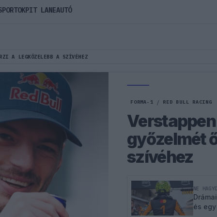
SPORTOK
PIT LANE
AUTÓ
RZI A LEGKÖZELEBB A SZÍVÉHEZ
FORMA-1
/
RED BULL RACING
Verstappen 
győzelmét ő
szívéhez
NE HAGY
Drámai
és egy