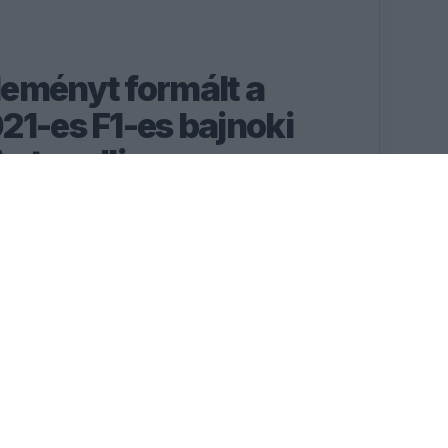
eményt formált a
21-es F1-es bajnoki
Antonelli
éli, a 2021-es idényben
stappen egyaránt
gbajnoki címet.
RÉSZLETEK