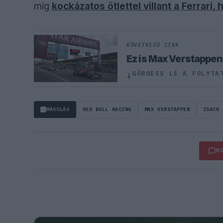
míg
kockázatos ötlettel villant a Ferrar
KÖVETKEZŐ CIKK
Ez is Max Verstappe
GÖRGESS LE A FOLYTA
↓
MÁSOLÁS
RED BULL RACING
MAX VERSTAPPEN
ISACK 
H