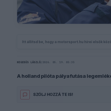
Itt állítsd be, hogy a motorsport.hu hírei elsők kö
HEGEDŰS LÁSZLÓ
/
2026. 05. 19. 05:35
A holland pilóta pályafutása legemlék
SZÓLJ HOZZÁ TE IS!