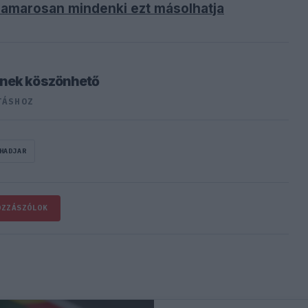
i, hamarosan mindenki ezt másolhatja
nnek köszönhető
TÁSHOZ
HADJAR
OZZÁSZÓLOK