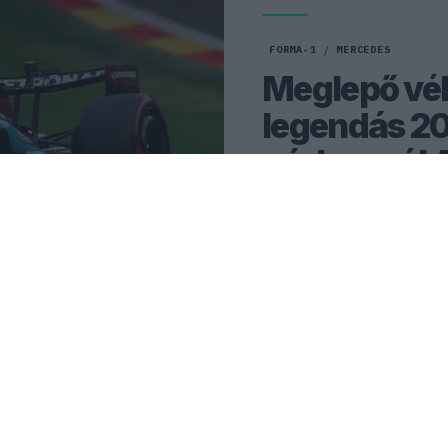
FORMA-1
/
MERCEDES
Meglepő vél
legendás 20
párharcról 
Andrea Kimi Antonelli úgy v
Lewis Hamilton és Max Ver
megérdemelte volna a vilá
0
TÖRŐ FERENC
36 P
MLÁLÓ