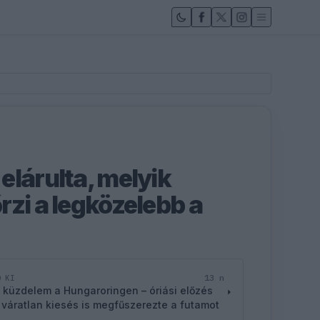
elárulta, melyik
rzi a legközelebb a
13 n
D KI
 küzdelem a Hungaroringen – óriási előzés
 váratlan kiesés is megfűszerezte a futamot