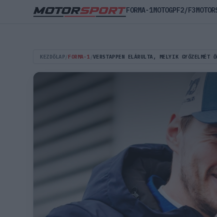
FORMA-1
MOTOGP
F2/F3
MOTOR
KEZDŐLAP
/
FORMA-1
/
VERSTAPPEN ELÁRULTA, MELYIK GYŐZELMÉT Ő