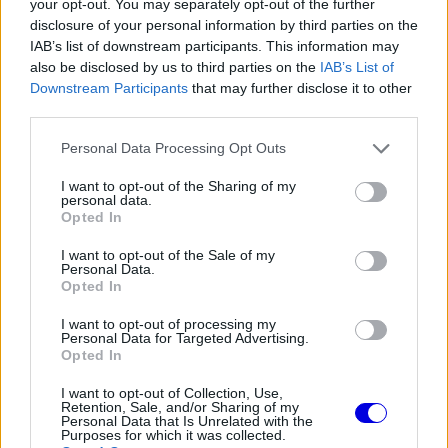
your opt-out. You may separately opt-out of the further
szektorban. Emiatt a gumik szemcsésedése is
disclosure of your personal information by third parties on the
komolyabb problémát jelentett, mint az előzetes
IAB’s list of downstream participants. This information may
also be disclosed by us to third parties on the
IAB’s List of
becslések alapján gondolták volna.
Downstream Participants
that may further disclose it to other
third parties.
EZEKET IS AJÁNLJUK
Please note that this website/app uses one or more Google
Personal Data Processing Opt Outs
services and may gather and store information including but
not limited to your visit or usage behaviour. You may click to
I want to opt-out of the Sharing of my
personal data.
FORMA-1
grant or deny consent to Google and its third-party tags to
Opted In
Adrian Newey megtörte a csendet
use your data for below specified purposes in below Google
Christian Horner érkezéséről
consent section.
I want to opt-out of the Sale of my
Personal Data.
Opted In
I want to opt-out of processing my
FORMA-1
Personal Data for Targeted Advertising.
A Ferrari keresztbe tehet a Red
Opted In
Bull 2027-es pilótatervének
I want to opt-out of Collection, Use,
Retention, Sale, and/or Sharing of my
Personal Data that Is Unrelated with the
Purposes for which it was collected.