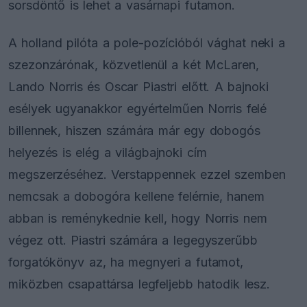
sorsdöntő is lehet a vasárnapi futamon.
A holland pilóta a pole-pozícióból vághat neki a
szezonzárónak, közvetlenül a két McLaren,
Lando Norris és Oscar Piastri előtt. A bajnoki
esélyek ugyanakkor egyértelműen Norris felé
billennek, hiszen számára már egy dobogós
helyezés is elég a világbajnoki cím
megszerzéséhez. Verstappennek ezzel szemben
nemcsak a dobogóra kellene felérnie, hanem
abban is reménykednie kell, hogy Norris nem
végez ott. Piastri számára a legegyszerűbb
forgatókönyv az, ha megnyeri a futamot,
miközben csapattársa legfeljebb hatodik lesz.