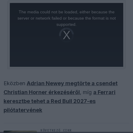
This
is
a
The media could not be loaded, either because the
modal
window.
server or network failed or because the format is not
supported.
Video
Player
is
loading.
Eközben
Adrian Newey megtörte a csendet
Christian Horner érkezéséről
, míg
a Ferrari
keresztbe tehet a Red Bull 2027-es
pilótatervének
KÖVETKEZŐ CIKK