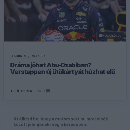
Northfoto
FORMA-1
/
MCLAREN
Dráma jöhet Abu-Dzabiban?
Verstappen új ütőkártyát húzhat elő
2
TÖRŐ FERENC
245 N
Itt állítsd be, hogy a motorsport.hu hírei elsők
között jelenjenek meg a keresőben.