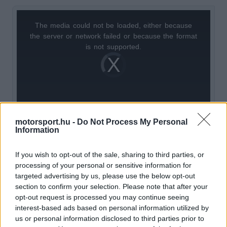
The media could not be loaded, either because
This
the server or network failed or because the format
is
is not supported.
Video
a
Player
is
loading.
modal
window.
motorsport.hu -
Do Not Process My Personal
Information
Meglepetést hozhat a gumikopás és az új
If you wish to opt-out of the sale, sharing to third parties, or
aszfalt
processing of your personal or sensitive information for
targeted advertising by us, please use the below opt-out
A hétvége során a csapatokat váratlanul érte,
section to confirm your selection. Please note that after your
opt-out request is processed you may continue seeing
hogy a pálya tapadása alacsonyabb volt a
interest-based ads based on personal information utilized by
vártnál, különösen az újraaszfaltozott első
us or personal information disclosed to third parties prior to