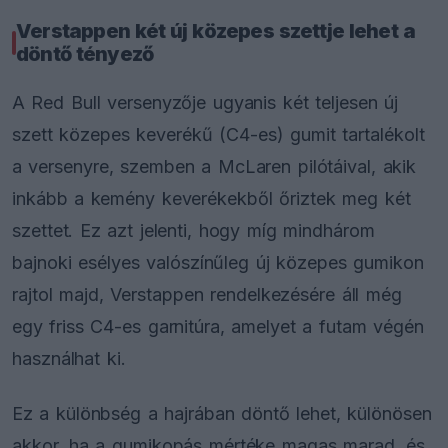
Verstappen két új közepes szettje lehet a
döntő tényező
A Red Bull versenyzője ugyanis két teljesen új
szett közepes keverékű (C4-es) gumit tartalékolt
a versenyre, szemben a McLaren pilótáival, akik
inkább a kemény keverékekből őriztek meg két
szettet. Ez azt jelenti, hogy míg mindhárom
bajnoki esélyes valószínűleg új közepes gumikon
rajtol majd, Verstappen rendelkezésére áll még
egy friss C4-es garnitúra, amelyet a futam végén
használhat ki.
Ez a különbség a hajrában döntő lehet, különösen
akkor, ha a gumikopás mértéke magas marad, és