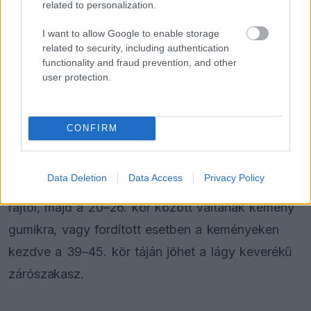
related to personalization.
I want to allow Google to enable storage
related to security, including authentication
functionality and fraud prevention, and other
user protection.
CONFIRM
Ennek ellenére a Pirelli szerint továbbra is az
egykiállásos stratégia tűnik a leggyorsabbnak. A
Data Deletion
Data Access
Privacy Policy
legtöbb csapat várhatóan közepes keveréken
rajtol, majd a 20–26. kör között váltanak kemény
gumikra, vagy fordított esetben a keményeken
kezdve a 39–45. kör táján jöhet a lágy keverékű
zárószakasz.