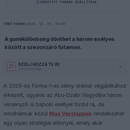
G
KÖVETETT FORRÁS BEÁLLÍTÁSA
TÖRŐ FERENC
/
2025. 12. 07. 10:48
A gumikülönbség dönthet a három esélyes
között a szezonzáró futamon.
SZÓLJ HOZZÁ TE IS!
2 hozzászólás.
A 2025-ös Forma–1-es idény drámai végjátékához
érkezett, ugyanis az Abu-Dzabi Nagydíjra három
versenyző is bajnoki eséllyel fordul rá, de
mindhármuk közül
Max Verstappen
rendelkezhet
egy olyan stratégiai előnnyel, amely akár