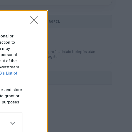
KOMMENTPROFIL
LEGJOBB
sonal or
?
ection to
ou may
A kommentprofil adataid belépés után
 personal
jelennek meg itt.
out of the
 downstream
B’s List of
HIRDETÉS
er and store
to grant or
ed purposes