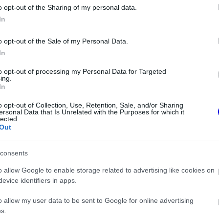
o opt-out of the Sharing of my personal data.
z e-mail alapú rendszerre.
In
o opt-out of the Sale of my Personal Data.
In
to opt-out of processing my Personal Data for Targeted
ing.
In
ken is.
o opt-out of Collection, Use, Retention, Sale, and/or Sharing
ersonal Data that Is Unrelated with the Purposes for which it
lected.
Out
consents
 a személyisége
o allow Google to enable storage related to advertising like cookies on
evice identifiers in apps.
pen átigazolásával kapcsolatban
o allow my user data to be sent to Google for online advertising
s.
gadni a Ferrarinál