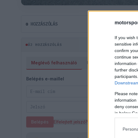
motorspor
HOZZÁSZÓLÁS
0
If you wish 
sensitive in
ÚJ HOZZÁSZÓLÁS
confirm you
continue se
Meglévő felhasználó
Új felhasználó
information 
further disc
participants
Belépés e-maillel
Downstream 
Please note
information 
deny consent
in below Go
Belépés
Elfelejtett jelszó?
Persona