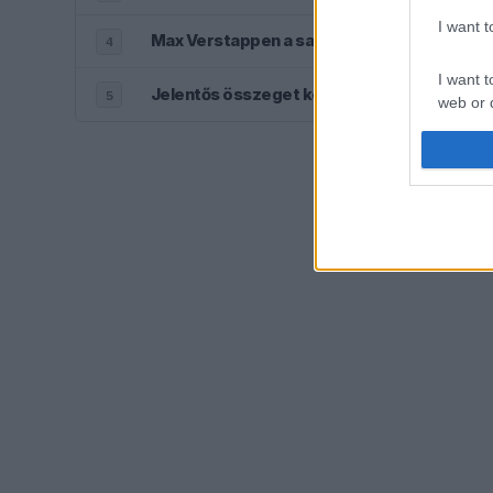
I want 
Max Verstappen a saját dolgát nehezíti meg 
4
I want t
Jelentős összeget kér Alonso az Aston Mart
5
web or d
I want t
or app.
I want t
I want t
authenti