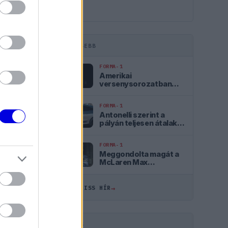
LEGFRISSEBB
FORMA-1
Amerikai
versenysorozatban
köthet ki Max
Verstappen
FORMA-1
Antonelli szerint a
pályán teljesen átalakul
a személyisége
FORMA-1
ÖSSZES
Meggondolta magát a
McLaren Max
Verstappen
08:40
átigazolásával
kapcsolatban
→
ÖSSZES FRISS HÍR
08:09
07:30
HIRDETÉS