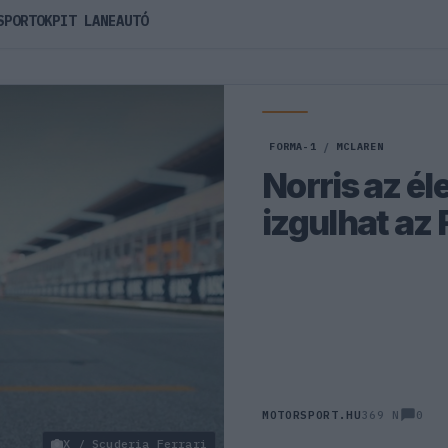
SPORTOK
PIT LANE
AUTÓ
FORMA-1
/
MCLAREN
Norris az é
izgulhat az 
0
MOTORSPORT.HU
369 N
X / Scuderia Ferrari