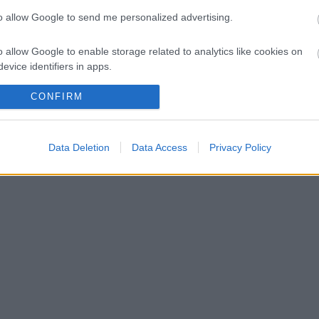
to allow Google to send me personalized advertising.
a Red Bullnál
o allow Google to enable storage related to analytics like cookies on
intól a folytatásért
evice identifiers in apps.
o allow Google to enable storage related to functionality of the website
CONFIRM
o allow Google to enable storage related to personalization.
Data Deletion
Data Access
Privacy Policy
o allow Google to enable storage related to security, including
cation functionality and fraud prevention, and other user protection.