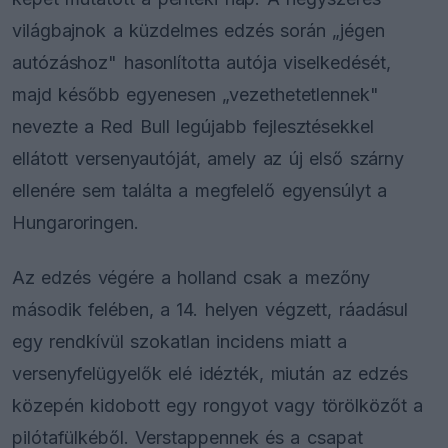
világbajnok a küzdelmes edzés során „jégen
autózáshoz" hasonlította autója viselkedését,
majd később egyenesen „vezethetetlennek"
nevezte a Red Bull legújabb fejlesztésekkel
ellátott versenyautóját, amely az új első szárny
ellenére sem találta a megfelelő egyensúlyt a
Hungaroringen.
Az edzés végére a holland csak a mezőny
második felében, a 14. helyen végzett, ráadásul
egy rendkívül szokatlan incidens miatt a
versenyfelügyelők elé idézték, miután az edzés
közepén kidobott egy rongyot vagy törölközőt a
pilótafülkéből. Verstappennek és a csapat