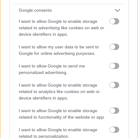
vége felé, frissen a boxból kihajtva, Norris
Google consents
hatalmasat blokkolt az első kanyarban, miközben
I want to allow Google to enable storage
Piastri éppen ott száguldott keresztül, és csak a
related to advertising like cookies on web or
device identifiers in apps.
szerencsén múlt, hogy elkerülték az ütközést, ami
könnyen véget vethetett volna a
McLaren
I want to allow my user data to be sent to
Google for online advertising purposes.
tökéletes napjának.
I want to allow Google to send me
personalized advertising.
Az edzés hagyományos menetrenddel kezdődött,
a pilóták többsége – Oliver Bearman és Gabriel
I want to allow Google to enable storage
related to analytics like cookies on web or
Bortoleto kivételével – közepes keverékű
device identifiers in apps.
abroncsokkal kezdte meg a munkát. Charles
I want to allow Google to enable storage
Leclerc vezetésével indult a csata, aki 1:17.143-as
related to functionality of the website or app.
időt tett az asztalra, majd következett a McLaren
I want to allow Google to enable storage
párharc. Norris volt az első, aki 1:17 alá került
related to personalization.