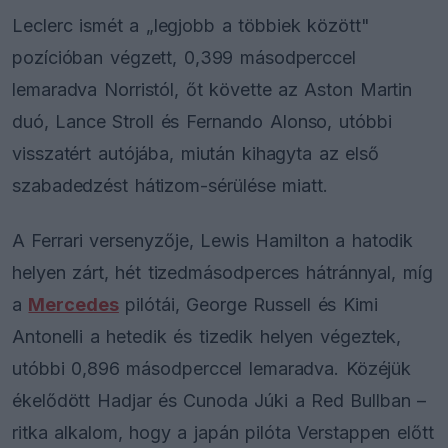
Leclerc ismét a „legjobb a többiek között"
pozícióban végzett, 0,399 másodperccel
lemaradva Norristól, őt követte az Aston Martin
duó, Lance Stroll és Fernando Alonso, utóbbi
visszatért autójába, miután kihagyta az első
szabadedzést hátizom-sérülése miatt.
A Ferrari versenyzője, Lewis Hamilton a hatodik
helyen zárt, hét tizedmásodperces hátránnyal, míg
a
Mercedes
pilótái, George Russell és Kimi
Antonelli a hetedik és tizedik helyen végeztek,
utóbbi 0,896 másodperccel lemaradva. Közéjük
ékelődött Hadjar és Cunoda Júki a Red Bullban –
ritka alkalom, hogy a japán pilóta Verstappen előtt