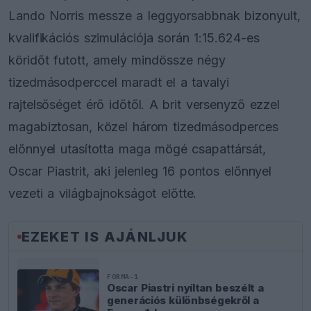
Lando Norris messze a leggyorsabbnak bizonyult,
kvalifikációs szimulációja során 1:15.624-es
köridőt futott, amely mindössze négy
tizedmásodperccel maradt el a tavalyi
rajtelsőséget érő időtől. A brit versenyző ezzel
magabiztosan, közel három tizedmásodperces
előnnyel utasította maga mögé csapattársát,
Oscar Piastrit, aki jelenleg 16 pontos előnnyel
vezeti a világbajnokságot előtte.
EZEKET IS AJÁNLJUK
FORMA-1
Oscar Piastri nyíltan beszélt a
generációs különbségekről a