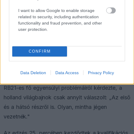
1:16.916-os köridejével, amit Piastri könnyedén
I want to allow Google to enable storage
lefarigcsált két tizedmásodperccel. A brit
related to security, including authentication
versenyző azonban villámgyorsan válaszolt, az
functionality and fraud prevention, and other
user protection.
első két szektorban lila időket futva visszavette a
vezetést 0,172 másodperccel.
CONFIRM
Verstappen eközben a mezőny közepén
vergődött, egy teljes másodperccel lemaradva.
Data Deletion
Data Access
Privacy Policy
Amikor Gianpiero Lambiase versenymérnök az
RB21-es fő egyensúlyi problémáiról kérdezte, a
holland világbajnok csak annyit válaszolt: „Az első
és a hátsó részről is. Olyan, mintha jégen
vezetnék."
Az edzés 25. percében kezdődtek a kvalifikációs