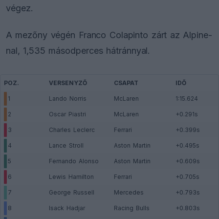
végez.
A mezőny végén Franco Colapinto zárt az Alpine-
nal, 1,535 másodperces hátránnyal.
POZ.
VERSENYZŐ
CSAPAT
IDŐ
1
Lando Norris
McLaren
1:15.624
2
Oscar Piastri
McLaren
+0.291s
3
Charles Leclerc
Ferrari
+0.399s
4
Lance Stroll
Aston Martin
+0.495s
5
Fernando Alonso
Aston Martin
+0.609s
6
Lewis Hamilton
Ferrari
+0.705s
7
George Russell
Mercedes
+0.793s
8
Isack Hadjar
Racing Bulls
+0.803s