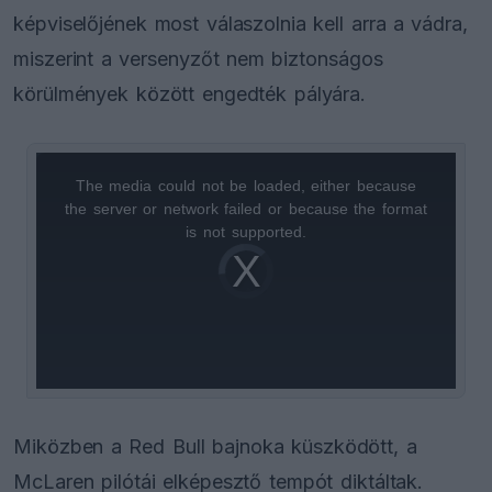
képviselőjének most válaszolnia kell arra a vádra,
miszerint a versenyzőt nem biztonságos
körülmények között engedték pályára.
The media could not be loaded, either because
This
the server or network failed or because the format
is
is not supported.
Video
a
Player
is
loading.
modal
window.
Miközben a Red Bull bajnoka küszködött, a
McLaren pilótái elképesztő tempót diktáltak.