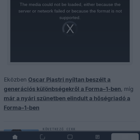
a
The media could not be loaded, either because the
modal
window.
server or network failed or because the format is not
supported.
Video
Player
is
loading.
Eközben
Oscar Piastri nyíltan beszélt a
generációs különbségekről a Forma–1-ben
, míg
már a nyári szünetben elindult a hőségriadó a
Forma–1-ben
KÖVETKEZŐ CIKK
B-tervre lehet szüksége a Ferrari