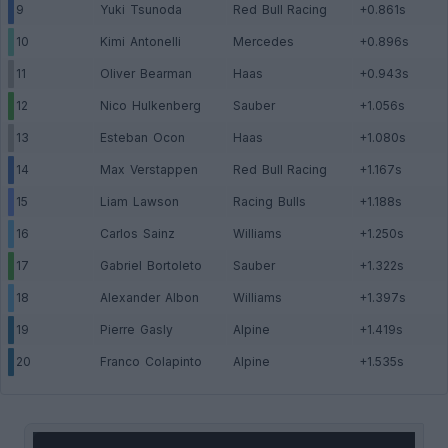
9
Yuki Tsunoda
Red Bull Racing
+0.861s
10
Kimi Antonelli
Mercedes
+0.896s
11
Oliver Bearman
Haas
+0.943s
12
Nico Hulkenberg
Sauber
+1.056s
13
Esteban Ocon
Haas
+1.080s
14
Max Verstappen
Red Bull Racing
+1.167s
15
Liam Lawson
Racing Bulls
+1.188s
16
Carlos Sainz
Williams
+1.250s
17
Gabriel Bortoleto
Sauber
+1.322s
18
Alexander Albon
Williams
+1.397s
19
Pierre Gasly
Alpine
+1.419s
20
Franco Colapinto
Alpine
+1.535s
This
is