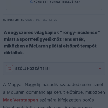
G
KÖVETETT FORRÁS BEÁLLÍTÁSA
MOTORSPORT.HU
/
2025. 08. 01. 16:22
A négyszeres világbajnok "rongy-incidense"
miatt a sportfelügyelőkhöz rendelték,
miközben a McLaren pilótái elsöprő tempót
diktáltak.
SZÓLJ HOZZÁ TE IS!
A Magyar Nagydíj második szabadedzésén ismét
a McLaren dominanciája került előtérbe, miközben
Max Verstappen
számára kifejezetten borús
képet mutatott a pénteki nap. A négyszeres