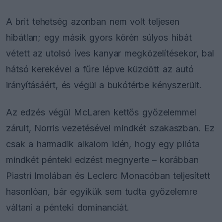
A brit tehetség azonban nem volt teljesen
hibátlan; egy másik gyors körén súlyos hibát
vétett az utolsó íves kanyar megközelítésekor, bal
hátsó kerekével a fűre lépve küzdött az autó
irányításáért, és végül a bukótérbe kényszerült.
Az edzés végül McLaren kettős győzelemmel
zárult, Norris vezetésével mindkét szakaszban. Ez
csak a harmadik alkalom idén, hogy egy pilóta
mindkét pénteki edzést megnyerte – korábban
Piastri Imolában és Leclerc Monacóban teljesített
hasonlóan, bár egyikük sem tudta győzelemre
váltani a pénteki dominanciát.