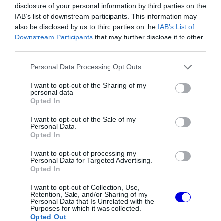
disclosure of your personal information by third parties on the
IAB’s list of downstream participants. This information may
also be disclosed by us to third parties on the
IAB’s List of
Downstream Participants
that may further disclose it to other
third parties.
Please note that this website/app uses one or more Google
Personal Data Processing Opt Outs
services and may gather and store information including but
not limited to your visit or usage behaviour. You may click to
I want to opt-out of the Sharing of my
personal data.
grant or deny consent to Google and its third-party tags to
Opted In
use your data for below specified purposes in below Google
consent section.
I want to opt-out of the Sale of my
Personal Data.
Opted In
I want to opt-out of processing my
Personal Data for Targeted Advertising.
Opted In
I want to opt-out of Collection, Use,
Retention, Sale, and/or Sharing of my
A két narancssárga autó közötti csata azonban
Personal Data that Is Unrelated with the
Purposes for which it was collected.
nem volt teljesen feszültségmentes. Az edzés
Opted Out