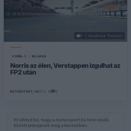
X / Scuderia Ferrari
FORMA-1
/
MCLAREN
Norris az élen, Verstappen izgulhat az
FP2 után
0
MOTORSPORT.HU
372 N
Itt állítsd be, hogy a motorsport.hu hírei elsők
között jelenjenek meg a keresőben.