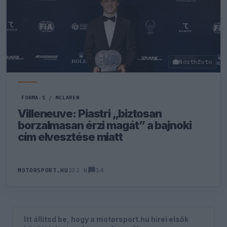
Northfoto
FORMA-1
/
MCLAREN
Villeneuve: Piastri „biztosan
borzalmasan érzi magát” a bajnoki
cím elvesztése miatt
14
MOTORSPORT.HU
232 N
Itt állítsd be, hogy a motorsport.hu hírei elsők