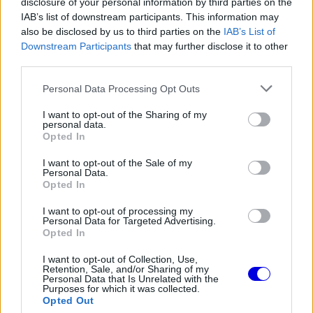
disclosure of your personal information by third parties on the
IAB’s list of downstream participants. This information may
also be disclosed by us to third parties on the
IAB’s List of
The media could not be loaded, either because
Downstream Participants
that may further disclose it to other
This
the server or network failed or because the format
third parties.
is
is not supported.
Please note that this website/app uses one or more Google
Personal Data Processing Opt Outs
Video
a
Player
services and may gather and store information including but
is
loading.
not limited to your visit or usage behaviour. You may click to
I want to opt-out of the Sharing of my
modal
personal data.
grant or deny consent to Google and its third-party tags to
Opted In
window.
use your data for below specified purposes in below Google
consent section.
I want to opt-out of the Sale of my
Personal Data.
Opted In
„Ő irányított, de aztán kicsúszott a kezei közül az
I want to opt-out of processing my
Personal Data for Targeted Advertising.
irányítás, és mire erre ráeszmélt, már túl késő volt.
Opted In
Az utolsó két futamon megvolt a sebessége, de
I want to opt-out of Collection, Use,
Retention, Sale, and/or Sharing of my
akkor már túl késő volt. Egyszerűen nem jött
Personal Data that Is Unrelated with the
Purposes for which it was collected.
időben a feltámadás.”
Opted Out