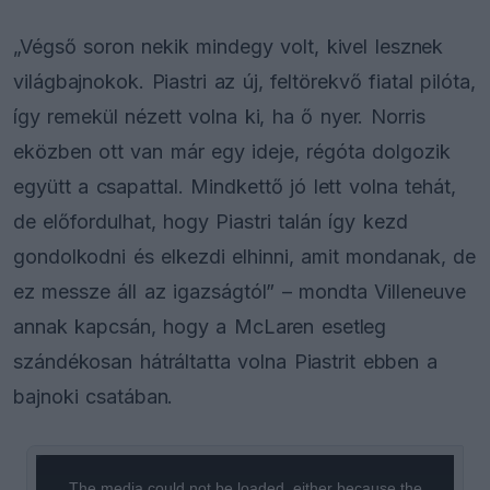
„Végső soron nekik mindegy volt, kivel lesznek
világbajnokok. Piastri az új, feltörekvő fiatal pilóta,
így remekül nézett volna ki, ha ő nyer. Norris
eközben ott van már egy ideje, régóta dolgozik
együtt a csapattal. Mindkettő jó lett volna tehát,
de előfordulhat, hogy Piastri talán így kezd
gondolkodni és elkezdi elhinni, amit mondanak, de
ez messze áll az igazságtól” – mondta Villeneuve
annak kapcsán, hogy a McLaren esetleg
szándékosan hátráltatta volna Piastrit ebben a
bajnoki csatában.
This
is
a
The media could not be loaded, either because the