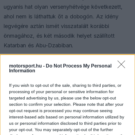
ugyanis hat olyan versenyhétvége következett,
ahol nem is láthattuk őt a dobogón. Az idény
legvégére aztán ismét visszatalált korábbi
önmagához, és két második helyet szállított
Katarban és Abu-Dzabiban.
Ez azonban már nem volt elég ahhoz, hogy
motorsport.hu -
Do Not Process My Personal
Information
bajnok legyen, így végül a harmadik helyen zárta
a szezont Norris és Max Verstappen mögött.
If you wish to opt-out of the sale, sharing to third parties, or
Amikor Villeneuve-öt a
High Performance
processing of your personal or sensitive information for
targeted advertising by us, please use the below opt-out
podcastben arról kérdezték, milyen érzésekkel
section to confirm your selection. Please note that after your
vonulhatott el Piastri a téli szünetre, ő így felelt:
opt-out request is processed you may continue seeing
interest-based ads based on personal information utilized by
„Borzalmas. Biztosan borzalmasan érzi magát,
us or personal information disclosed to third parties prior to
mert ez a bajnokság már a kezében volt.”
your opt-out. You may separately opt-out of the further