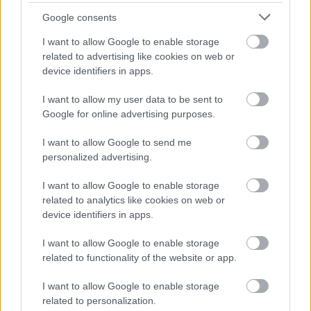
Google consents
EZEKET IS AJÁNLJUK
I want to allow Google to enable storage
related to advertising like cookies on web or
device identifiers in apps.
FORMA-1
Óriási fordulat Lewis Hamilton
I want to allow my user data to be sent to
jövőjével kapcsolatban
Google for online advertising purposes.
I want to allow Google to send me
personalized advertising.
FORMA-1
Kimi Räikkönen, akinek több
világbajnoki címet kellett volna
I want to allow Google to enable storage
nyernie a McLarennel
related to analytics like cookies on web or
device identifiers in apps.
I want to allow Google to enable storage
related to functionality of the website or app.
FORMA-1
Fontos kulcsembert csábított át
riválisától a Red Bull
I want to allow Google to enable storage
related to personalization.