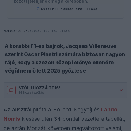
között jelenjenek meg a keresőben.
G
KÖVETETT FORRÁS BEÁLLÍTÁSA
MOTORSPORT.HU
/
2025. 12. 18. 11:36
A korábbi F1-es bajnok, Jacques Villeneuve
szerint Oscar Piastri számára biztosan nagyon
fájó, hogy a szezon közepi előnye ellenére
végül nem ő lett 2025 győztese.
SZÓLJ HOZZÁ TE IS!
14 hozzászólás.
Az ausztrál pilóta a Holland Nagydíj és
Lando
Norris
kiesése után 34 ponttal vezette a tabellát,
de aztán Monzát követően megváltozott valami,