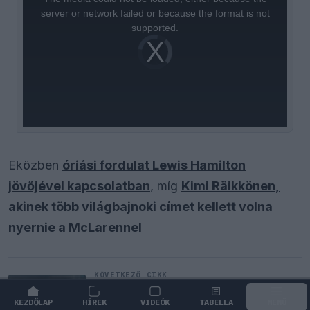
modal
window.
server or network failed or because the format is not
supported.
Video
Player
is
loading.
Eközben
óriási fordulat Lewis Hamilton
jövőjével kapcsolatban
, míg
Kimi Räikkönen,
akinek több világbajnoki címet kellett volna
nyernie a McLarennel
KÖVETKEZŐ CIKK
Radikális ötlettel állt elő a korábbi
F1-es fenegyerek
KEZDŐLAP
HÍREK
VIDEÓK
TABELLA
MENÜ