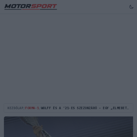
KEZDŐLAP
/
FORMA-1
/
WOLFF ÉS A ’21-ES SZEZONZÁRÓ – EGY „ELMEBETEG” TÖNKRETETTE A LEGNAGYOBB BAJNOK REKORDJÁT