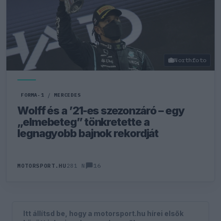
Northfoto
FORMA-1
/
MERCEDES
Wolff és a ’21-es szezonzáró – egy
„elmebeteg” tönkretette a
legnagyobb bajnok rekordját
16
MOTORSPORT.HU
281 N
Itt állítsd be, hogy a motorsport.hu hírei elsők