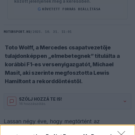
között jelenjenek meg a keresőben.
G
KÖVETETT FORRÁS BEÁLLÍTÁSA
MOTORSPORT.HU
/
2025. 10. 31. 11:01
Toto Wolff, a Mercedes csapatvezetője
tulajdonképpen „elmebetegnek” titulálta a
korábbi F1-es versenyigazgatót, Michael
Masit, aki szerinte megfosztotta Lewis
Hamiltont a rekorddöntéstől.
SZÓLJ HOZZÁ TE IS!
16 hozzászólás.
Lassan négy éve, hogy megtörtént az
ellentmondásos 2021-es szezonfinálé Abu-