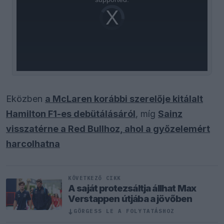
Video
Player
is
loading.
Eközben
a McLaren korábbi szerelője kitálalt
Hamilton F1-es debütálásáról
, míg
Sainz
visszatérne a Red Bullhoz, ahol a győzelemért
harcolhatna
KÖVETKEZŐ CIKK
A saját protezsáltja állhat Max
Verstappen útjába a jövőben
↓
GÖRGESS LE A FOLYTATÁSHOZ