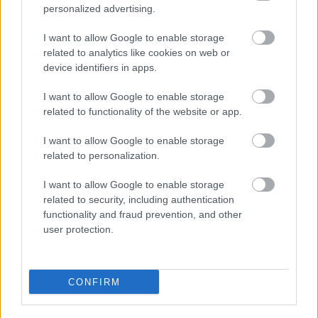
egyébként érdemes kiemelni, hogy az incidens
personalized advertising.
utáni vizsgálat megállapította, hogy Masi hibát
I want to allow Google to enable storage
követett el a döntéseivel, de jóhiszeműen járt el.
related to analytics like cookies on web or
device identifiers in apps.
EZEKET IS AJÁNLJUK
I want to allow Google to enable storage
related to functionality of the website or app.
FORMA-1
I want to allow Google to enable storage
A McLaren korábbi szerelője
related to personalization.
kitálalt Hamilton F1-es
debütálásáról
I want to allow Google to enable storage
related to security, including authentication
functionality and fraud prevention, and other
user protection.
FORMA-1
Sainz visszatérne a Red Bullhoz,
ahol a győzelemért harcolhatna
CONFIRM