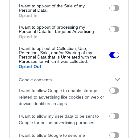
kivehető, hogy mennyire haragszik Masira.
consent section.
I want to opt-out of the Sale of my
Personal Data.
Opted In
I want to opt-out of processing my
The media could not be loaded, either because
This
Personal Data for Targeted Advertising.
the server or network failed or because the format
Opted In
is
is not supported.
I want to opt-out of Collection, Use,
Video
a
Player
Retention, Sale, and/or Sharing of my
is
Personal Data that Is Unrelated with the
loading.
modal
Purposes for which it was collected.
Opted Out
window.
Google consents
I want to allow Google to enable storage
related to advertising like cookies on web or
„Gyerekkorom óta nem tapasztaltam olyat, hogy
device identifiers in apps.
elveszítettem volna egy szituáció irányítását. Van
I want to allow my user data to be sent to
azonban egy elmebeteg, aki lényegében tönkre
Google for online advertising purposes.
tudta tenni a legnagyobb bajnok rekordját.” Azt
I want to allow Google to send me