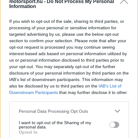
motorsport.hu -
Do Not Process My Personal
Dzabiban, ahol Max Verstappen első világbajnoki
Information
címét tudta szerezni a Red Bull-lal, miközben
If you wish to opt-out of the sale, sharing to third parties, or
Hamiltonnak nem jött össze az új rekordot jelentő
processing of your personal or sensitive information for
targeted advertising by us, please use the below opt-out
nyolcadik. Masi futam hajrájában hozott döntései
section to confirm your selection. Please note that after your
persze a mai napig vitatémát képeznek, a
opt-out request is processed you may continue seeing
interest-based ads based on personal information utilized by
szakembert később pedig megfosztották a
us or personal information disclosed to third parties prior to
pozíciójától.
your opt-out. You may separately opt-out of the further
disclosure of your personal information by third parties on the
IAB’s list of downstream participants. This information may
Wolff eközben az elmúlt években többször sem
also be disclosed by us to third parties on the
IAB’s List of
csinált titkot abból, mennyire neheztel Masira,
Downstream Participants
that may further disclose it to other
third parties.
amiért számukra kedvezőtlennek nevezhető
Please note that this website/app uses one or more Google
döntéseket hozott. A csapafőnök most a
The
Personal Data Processing Opt Outs
services and may gather and store information including but
Telegraph
-nak nyilatkozva beszélt ismét a
not limited to your visit or usage behaviour. You may click to
I want to opt-out of the Sharing of my
personal data.
grant or deny consent to Google and its third-party tags to
történtekről, és a szavaiból egyértelműen
Opted In
use your data for below specified purposes in below Google