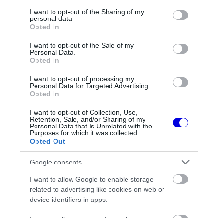
services and may gather and store information including but
not limited to your visit or usage behaviour. You may click to
I want to opt-out of the Sharing of my
Mercedes
honlapján.
personal data.
grant or deny consent to Google and its third-party tags to
Opted In
use your data for below specified purposes in below Google
EZEKET IS AJÁNLJUK
consent section.
I want to opt-out of the Sale of my
Personal Data.
Opted In
FORMA-1
Montoya átlátott Verstappen
I want to opt-out of processing my
Personal Data for Targeted Advertising.
trükkjén és elárulta a távozási
Opted In
pletykák valódi okát
I want to opt-out of Collection, Use,
Retention, Sale, and/or Sharing of my
Personal Data that Is Unrelated with the
Purposes for which it was collected.
FORMA-1
Óriási átalakulás a Ferrarinál,
Opted Out
miközben baljós árnyak vetülnek a
Holland Nagydíjra
Google consents
I want to allow Google to enable storage
related to advertising like cookies on web or
FORMA-1
device identifiers in apps.
Súlyos figyelmeztetést kapott a
Ferrari Lewis Hamilton miatt