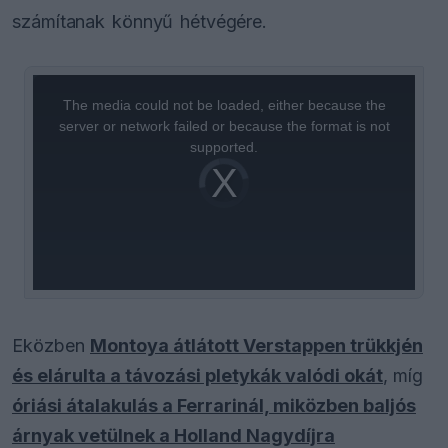
számítanak könnyű hétvégére.
This
is
a
The media could not be loaded, either because the
modal
window.
server or network failed or because the format is not
supported.
Video
Player
is
loading.
Eközben
Montoya átlátott Verstappen trükkjén
és elárulta a távozási pletykák valódi okát
, míg
óriási átalakulás a Ferrarinál, miközben baljós
árnyak vetülnek a Holland Nagydíjra