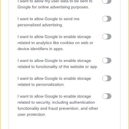
I want to allow my user data to be sent to
Google for online advertising purposes.
I want to allow Google to send me
Wolff ugyanakkor világossá tette, hogy nem csak
personalized advertising.
ők dolgoztak a háttérben. „Azt is tudjuk, hogy az
I want to allow Google to enable storage
ellenfeleink hatékonyan használták ki ezt az időt,
related to analytics like cookies on web or
device identifiers in apps.
fejlesztettek az autóikon és mélyebben
megértették a csomagjuk működését, így arra
I want to allow Google to enable storage
related to functionality of the website or app.
számítunk, hogy Miamiban szorosabb lesz a
mezőny.”
I want to allow Google to enable storage
related to personalization.
Hozzátette, ez a sport természetes velejárója. „Ez
I want to allow Google to enable storage
related to security, including authentication
a Forma–1 valósága, olyan kihívás, amit nemcsak
functionality and fraud prevention, and other
üdvözlünk, hanem meg is kell ugranunk.”
user protection.