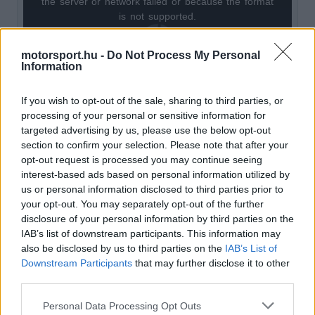
the server or network failed or because the format
is
is not supported.
Video
a
Player
is
loading.
motorsport.hu -
Do Not Process My Personal
modal
Information
window.
If you wish to opt-out of the sale, sharing to third parties, or
processing of your personal or sensitive information for
targeted advertising by us, please use the below opt-out
section to confirm your selection. Please note that after your
A csapatfőnök szerint a közel öt hetes
opt-out request is processed you may continue seeing
interest-based ads based on personal information utilized by
versenyszünet nem a pihenésről szólt. „Egy hónap
us or personal information disclosed to third parties prior to
versenyzés nélkül készen állunk visszatérni a
your opt-out. You may separately opt-out of the further
disclosure of your personal information by third parties on the
pályára. Ezt az időszakot arra használtuk, hogy
IAB’s list of downstream participants. This information may
őszintén elemezzük a szezon eleji futamokat,
also be disclosed by us to third parties on the
IAB’s List of
Downstream Participants
that may further disclose it to other
kijavítsuk a gyengeségeinket és tovább emeljük a
third parties.
szintünket. Jól kezdtük az évet, de ez nagyon
Please note that this website/app uses one or more Google
Personal Data Processing Opt Outs
keveset ér, ha egy helyben maradsz” – mondta a