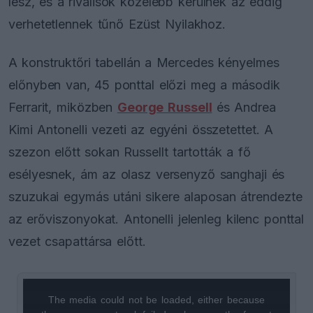
lesz, és a riválisok közelebb kerülnek az eddig
verhetetlennek tűnő Ezüst Nyilakhoz.
A konstruktőri tabellán a Mercedes kényelmes
előnyben van, 45 ponttal előzi meg a második
Ferrarit, miközben
George Russell
és Andrea
Kimi Antonelli vezeti az egyéni összetettet. A
szezon előtt sokan Russellt tartották a fő
esélyesnek, ám az olasz versenyző sanghaji és
szuzukai egymás utáni sikere alaposan átrendezte
az erőviszonyokat. Antonelli jelenleg kilenc ponttal
vezet csapattársa előtt.
The media could not be loaded, either because
This