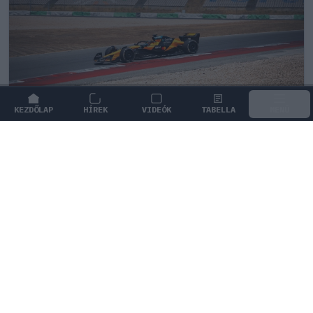
KEZDŐLAP
HÍREK
VIDEÓK
TABELLA
MENÜ
FORMA-1
/
MCLAREN
Kimi Räikkönen, akinek több
világbajnoki címet kellett volna
nyernie a McLarennel
Indy Lall szerint Kimi Räikkönen óriási tehetség volt,
akivel több világbajnoki címet is nyerniük kellett volna.
2
KOVÁCS ENIKŐ
3Ó