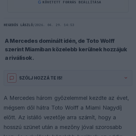
G
KÖVETETT FORRÁS BEÁLLÍTÁSA
HEGEDŰS LÁSZLÓ
/
2026. 04. 29. 14:53
A Mercedes dominált idén, de Toto Wolff
szerint Miamiban közelebb kerülnek hozzájuk
a riválisok.
SZÓLJ HOZZÁ TE IS!
A Mercedes három győzelemmel kezdte az évet,
mégsem dől hátra Toto Wolff a Miami Nagydíj
előtt. Az istálló vezetője arra számít, hogy a
hosszú szünet után a mezőny jóval szorosabb