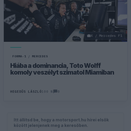
X / Mercedes F1
FORMA-1
/
MERCEDES
Hiába a dominancia, Toto Wolff
komoly veszélyt szimatol Miamiban
0
HEGEDŰS LÁSZLÓ
100 N
Itt állítsd be, hogy a motorsport.hu hírei elsők
között jelenjenek meg a keresőben.