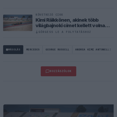
KÖVETKEZŐ CIKK
Kimi Räikkönen, akinek több
világbajnoki címet kellett volna
nyernie a McLarennel
GÖRGESS LE A FOLYTATÁSHOZ
↓
MÁSOLÁS
MERCEDES
GEORGE RUSSELL
ANDREA KIMI ANTONELLI
HOZZÁSZÓLOK