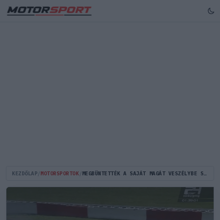
KEZDŐLAP
/
MOTORSPORTOK
/
MEGBÜNTETTÉK A SAJÁT MAGÁT VESZÉLYBE SODRÓ VERSENYZŐT A NÜRBUGRINGI 24 ÓRÁS Q1-ES IDŐMÉRŐJE UTÁN