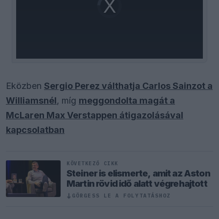
Player
is
loading.
Eközben
Sergio Perez válthatja Carlos Sainzot a
Williamsnél
, míg
meggondolta magát a
McLaren Max Verstappen átigazolásával
kapcsolatban
KÖVETKEZŐ CIKK
Steiner is elismerte, amit az Aston
Martin rövid idő alatt végrehajtott
↓
GÖRGESS LE A FOLYTATÁSHOZ