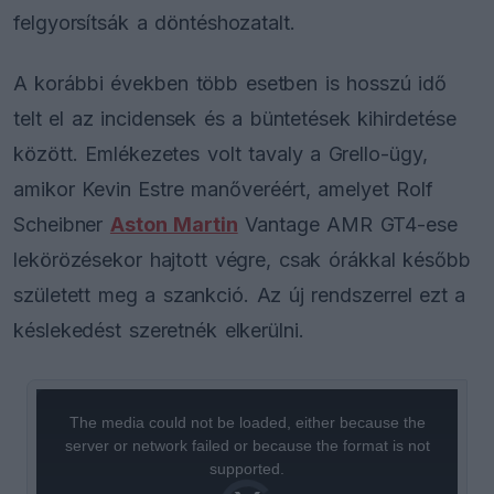
felgyorsítsák a döntéshozatalt.
A korábbi években több esetben is hosszú idő
telt el az incidensek és a büntetések kihirdetése
között. Emlékezetes volt tavaly a Grello-ügy,
amikor Kevin Estre manőveréért, amelyet Rolf
Scheibner
Aston Martin
Vantage AMR GT4-ese
lekörözésekor hajtott végre, csak órákkal később
született meg a szankció. Az új rendszerrel ezt a
késlekedést szeretnék elkerülni.
This
is
a
The media could not be loaded, either because the
modal
window.
server or network failed or because the format is not
supported.
Video