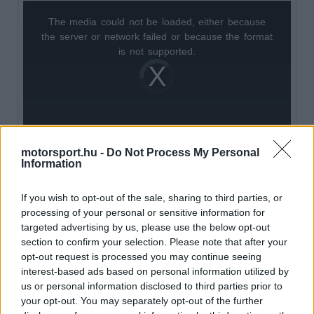
The media could not be loaded, either because
This
the server or network failed or because the format
is
is not supported.
Video
a
Player
is
loading.
modal
window.
motorsport.hu -
Do Not Process My Personal
Information
A sportfelügyelők szerint ezzel megsértette a
If you wish to opt-out of the sale, sharing to third parties, or
DMSB körverseny-szabályzatának 13.9-es
processing of your personal or sensitive information for
targeted advertising by us, please use the below opt-out
cikkelyét, amely egyértelműen fogalmaz. „A
section to confirm your selection. Please note that after your
versenyzőnek a jármű elhagyása után
opt-out request is processed you may continue seeing
interest-based ads based on personal information utilized by
haladéktalanul a számára kijelölt és biztosított
us or personal information disclosed to third parties prior to
helyre kell mennie a pályabírókhoz” – áll a
your opt-out. You may separately opt-out of the further