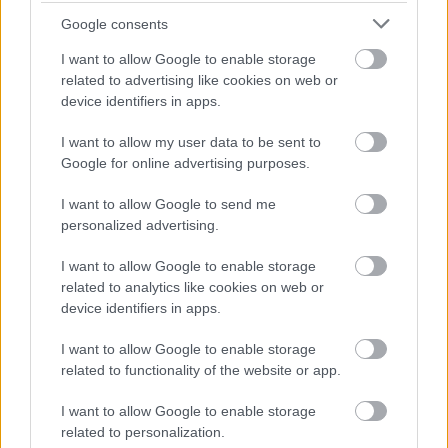
FORMA-1
Google consents
Amerikai versenysorozatban
köthet ki Max Verstappen
I want to allow Google to enable storage
related to advertising like cookies on web or
device identifiers in apps.
Schall tisztázva, a Porsche viszont kiesett
I want to allow my user data to be sent to
Google for online advertising purposes.
Az eset másik érintettje, Janina Schall ellen is
I want to allow Google to send me
vizsgálat indult, mivel nagy sebességgel érkezett
personalized advertising.
a baleset helyszínére, és már nem tudta elkerülni
I want to allow Google to enable storage
az ütközést a veszteglő Porschéval. A felügyelők
related to analytics like cookies on web or
device identifiers in apps.
azonban részletes videóelemzés után
felmentették.
I want to allow Google to enable storage
related to functionality of the website or app.
A döntés indoklása szerint Schall számára nem
I want to allow Google to enable storage
related to personalization.
maradt reális esély az ütközés elkerülésére. „A