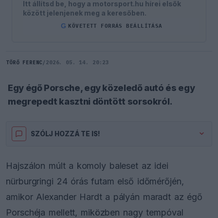
Itt állítsd be, hogy a motorsport.hu hírei elsők
között jelenjenek meg a keresőben.
G
KÖVETETT FORRÁS BEÁLLÍTÁSA
TÖRŐ FERENC
/
2026. 05. 14. 20:23
Egy égő Porsche, egy közeledő autó és egy
megrepedt kasztni döntött sorsokról.
SZÓLJ HOZZÁ TE IS!
Hajszálon múlt a komoly baleset az idei
nürburgringi 24 órás futam első időmérőjén,
amikor Alexander Hardt a pályán maradt az égő
Porschéja mellett, miközben nagy tempóval