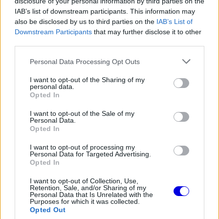
disclosure of your personal information by third parties on the
szabályzatban. Mivel ez nem történt meg, Hardtra
IAB’s list of downstream participants. This information may
300 eurós, azaz nagyjából 120 000 forintos
also be disclosed by us to third parties on the
IAB’s List of
Downstream Participants
that may further disclose it to other
bírságot szabtak ki.
third parties.
Please note that this website/app uses one or more Google
Personal Data Processing Opt Outs
EZEKET IS AJÁNLJUK
services and may gather and store information including but
not limited to your visit or usage behaviour. You may click to
I want to opt-out of the Sharing of my
personal data.
grant or deny consent to Google and its third-party tags to
Opted In
use your data for below specified purposes in below Google
FORMA-1
Sergio Perez válthatja Carlos
consent section.
I want to opt-out of the Sale of my
Sainzot a Williamsnél
Personal Data.
Opted In
I want to opt-out of processing my
Personal Data for Targeted Advertising.
FORMA-1
Opted In
Meggondolta magát a McLaren
Max Verstappen átigazolásával
I want to opt-out of Collection, Use,
kapcsolatban
Retention, Sale, and/or Sharing of my
Personal Data that Is Unrelated with the
Purposes for which it was collected.
Opted Out