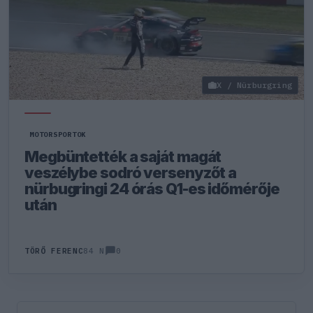
X / Nürburgring
MOTORSPORTOK
Megbüntették a saját magát
veszélybe sodró versenyzőt a
nürbugringi 24 órás Q1-es időmérője
után
0
TÖRŐ FERENC
84 N