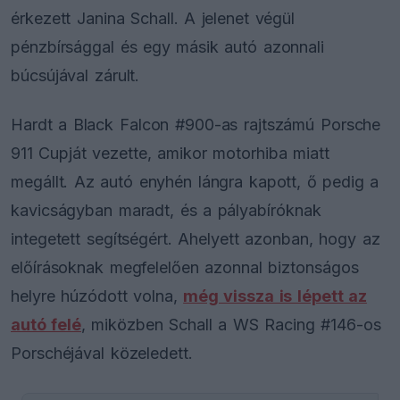
érkezett Janina Schall. A jelenet végül
pénzbírsággal és egy másik autó azonnali
búcsújával zárult.
Hardt a Black Falcon #900-as rajtszámú Porsche
911 Cupját vezette, amikor motorhiba miatt
megállt. Az autó enyhén lángra kapott, ő pedig a
kavicságyban maradt, és a pályabíróknak
integetett segítségért. Ahelyett azonban, hogy az
előírásoknak megfelelően azonnal biztonságos
helyre húzódott volna,
még vissza is lépett az
autó felé
, miközben Schall a WS Racing #146-os
Porschéjával közeledett.