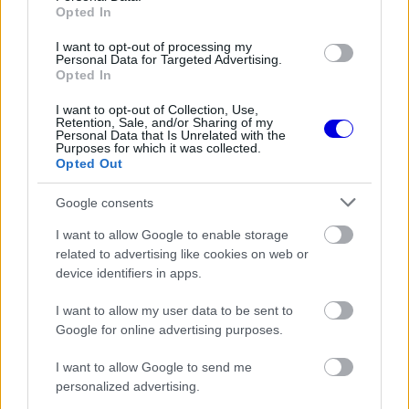
Opted In
window.
I want to opt-out of processing my
Personal Data for Targeted Advertising.
Opted In
I want to opt-out of Collection, Use,
A motorhibát már nem tudták orvosolni a
Retention, Sale, and/or Sharing of my
Personal Data that Is Unrelated with the
szerelők, ami a verseny korai feladását jelentette
Purposes for which it was collected.
Opted Out
a trió számára. A holland pilóta saját gárdája így
idő előtt búcsúzott a nagy hírű endurance-
Google consents
viadaltól.
I want to allow Google to enable storage
related to advertising like cookies on web or
device identifiers in apps.
EZEKET IS AJÁNLJUK
I want to allow my user data to be sent to
Google for online advertising purposes.
FORMA-1
Francia hatalomátvételről
I want to allow Google to send me
suttognak a Red Bullnál
personalized advertising.