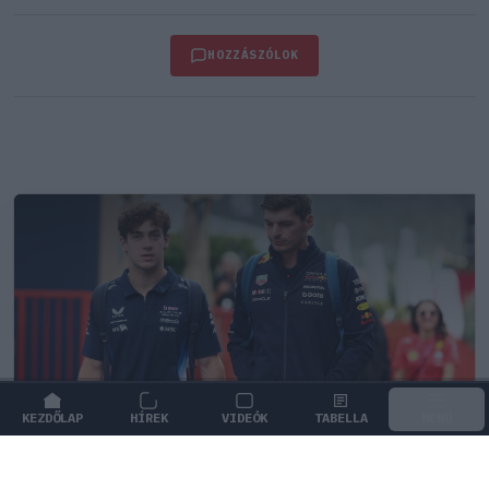
HOZZÁSZÓLOK
KEZDŐLAP
HÍREK
VIDEÓK
TABELLA
MENÜ
FORMA-1
/
MCLAREN