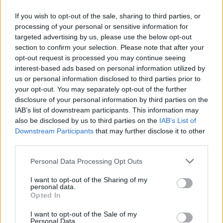
Mercedes-AMG erőforrása mondta fel a
szolgálatot.
If you wish to opt-out of the sale, sharing to third parties, or
processing of your personal or sensitive information for
targeted advertising by us, please use the below opt-out
A Jules Gounon, Dani Juncadella és Chris Lulham
section to confirm your selection. Please note that after your
opt-out request is processed you may continue seeing
alkotta hármas nemrég még feszült csatát vívott a
interest-based ads based on personal information utilized by
legendás Circuit de Spa-Francorchamps pályán. A
us or personal information disclosed to third parties prior to
your opt-out. You may separately opt-out of the further
technika ördöge azonban közbeszólt, így a
disclosure of your personal information by third parties on the
Verstappen Racing gépét végül vissza kellett tolni
IAB’s list of downstream participants. This information may
also be disclosed by us to third parties on the
IAB’s List of
a garázsba.
Downstream Participants
that may further disclose it to other
third parties.
Please note that this website/app uses one or more Google
Personal Data Processing Opt Outs
The media could not be loaded, either because
This
services and may gather and store information including but
the server or network failed or because the format
not limited to your visit or usage behaviour. You may click to
I want to opt-out of the Sharing of my
is
personal data.
is not supported.
grant or deny consent to Google and its third-party tags to
Opted In
Video
a
use your data for below specified purposes in below Google
Player
is
consent section.
loading.
I want to opt-out of the Sale of my
modal
Personal Data.