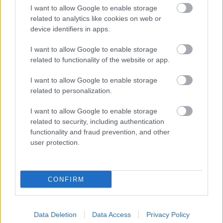
I want to allow Google to enable storage
related to analytics like cookies on web or
device identifiers in apps.
FORMA-1
Újra harcban a győzelemért – ez
hozza meg Lewis Hamilton
I want to allow Google to enable storage
feltámadását
related to functionality of the website or app.
I want to allow Google to enable storage
related to personalization.
FORMA-1
Négy új ország és egy visszatérő
klasszikus pályázik F1-es futamra
I want to allow Google to enable storage
2028-tól
related to security, including authentication
functionality and fraud prevention, and other
user protection.
Magának a holland versenyzőnek is komoly tervei
vannak ezzel a futammal, hiszen korábban már
CONFIRM
jelezte a szándékát a részvételre. A négyszeres
világbajnok a legutóbbi Osztrák Nagydíjon beszélt
Data Deletion
Data Access
Privacy Policy
arról, hogy a következő szezonban szívesen