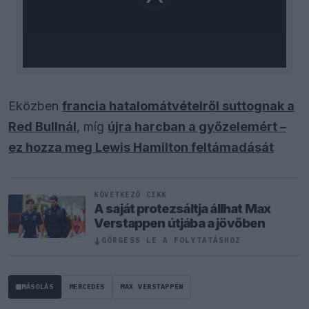
loading.
Eközben
francia hatalomátvételről suttognak a
Red Bullnál
, míg
újra harcban a győzelemért –
ez hozza meg Lewis Hamilton feltámadását
KÖVETKEZŐ CIKK
A saját protezsáltja állhat Max
Verstappen útjába a jövőben
↓
GÖRGESS LE A FOLYTATÁSHOZ
MÁSOLÁS
MERCEDES
MAX VERSTAPPEN