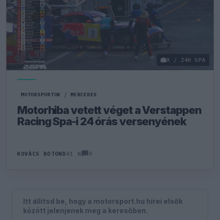
X / 24H SPA
MOTORSPORTOK
/
MERCEDES
Motorhiba vetett véget a Verstappen
Racing Spa-i 24 órás versenyének
0
KOVÁCS BOTOND
41 N
Itt állítsd be, hogy a motorsport.hu hírei elsők
között jelenjenek meg a keresőben.