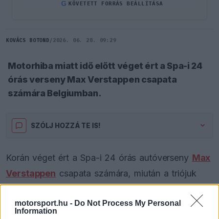
G
KÖVETETT FORRÁS BEÁLLÍTÁSA
KOVÁCS BOTOND
/
2026. 06. 28. 09:29
Motorhiba miatt idő előtt véget ért a Spa-i 24
órás verseny Max Verstappen csapata
számára Belgiumban.
SZÓLJ HOZZÁ TE IS!
Korán véget ért a Spa-i 24 órás autóverseny
Max
Verstappen
csapata számára, miután a triójuk
technikai probléma miatt kénytelen volt feladni a
motorsport.hu -
Do Not Process My Personal
küzdelmet. A belgiumi aszfaltcsíkon vitézkedő
Information