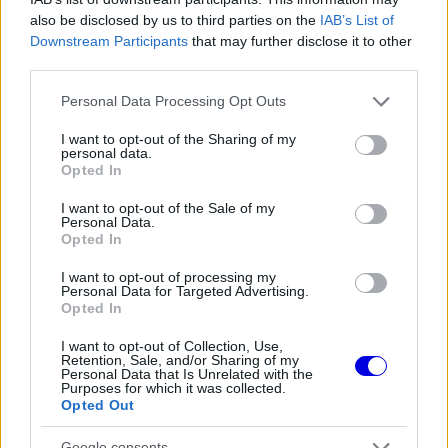
FORMA-1
also be disclosed by us to third parties on the
IAB’s List of
Adrian Newey csodát tett Aston
Downstream Participants
that may further disclose it to other
Martinnál, most a Hondán a világ
third parties.
szeme
Please note that this website/app uses one or more Google
Personal Data Processing Opt Outs
services and may gather and store information including but
not limited to your visit or usage behaviour. You may click to
I want to opt-out of the Sharing of my
FORMA-1
personal data.
grant or deny consent to Google and its third-party tags to
A rejtett képesség, ami miatt
Opted In
use your data for below specified purposes in below Google
Alonso még mindig a legjobbak
között van
consent section.
I want to opt-out of the Sale of my
Personal Data.
Opted In
I want to opt-out of processing my
FORMA-1
A Ferrari belső helyzete: Hamilton
Personal Data for Targeted Advertising.
Opted In
előnyben, Leclerc támogatást
igényelne
I want to opt-out of Collection, Use,
Retention, Sale, and/or Sharing of my
Personal Data that Is Unrelated with the
Purposes for which it was collected.
„A csapattal azon dolgozunk, hogy lehetőségeket
Opted Out
teremtsünk más versenyzőknek is. Szerettem
Google consents