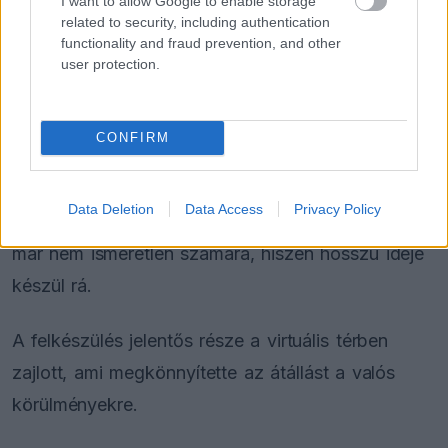
I want to allow Google to enable storage
autóval” – tette hozzá.
related to security, including authentication
functionality and fraud prevention, and other
user protection.
A pálya, ami mindent visz
A Nordschleife hírhedt kihívásai sokakat
CONFIRM
elriasztanak, különösen
egy közelmúltbeli
halálos baleset árnyékában
, Verstappen mégis
Data Deletion
Data Access
Privacy Policy
gyorsan visszatér a helyszínre. A pálya azonban
már nem ismeretlen számára, hiszen hosszú ideje
készül rá.
A felkészülés jelentős része a virtuális térben
zajlott, ami megkönnyítette az átállást a valós
körülményekre.