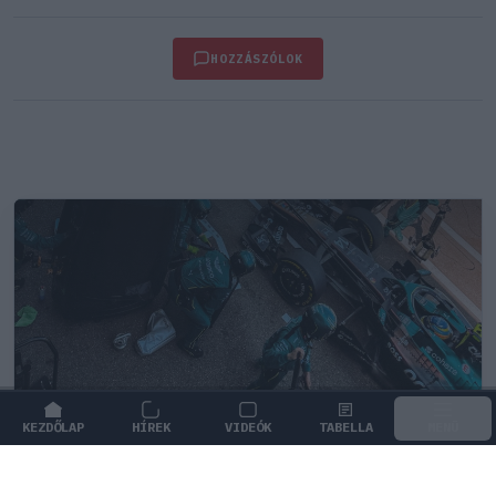
HOZZÁSZÓLOK
KEZDŐLAP
HÍREK
VIDEÓK
TABELLA
MENÜ
FORMA-1
/
ASTON MARTIN