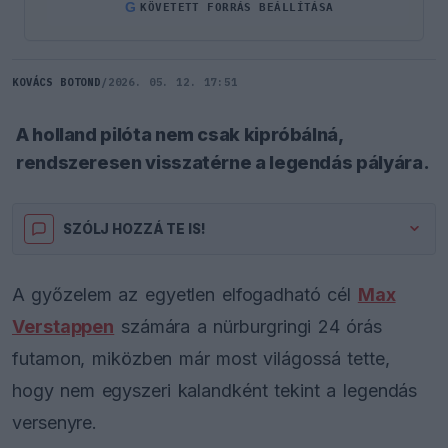
G
KÖVETETT FORRÁS BEÁLLÍTÁSA
KOVÁCS BOTOND
/
2026. 05. 12. 17:51
A holland pilóta nem csak kipróbálná,
rendszeresen visszatérne a legendás pályára.
SZÓLJ HOZZÁ TE IS!
A győzelem az egyetlen elfogadható cél
Max
Verstappen
számára a nürburgringi 24 órás
futamon, miközben már most világossá tette,
hogy nem egyszeri kalandként tekint a legendás
versenyre.