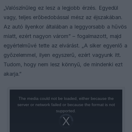
„Valószínűleg ez lesz a legjobb érzés. Egyedül
vagy, teljes erőbedobással mész az éjszakában.
Az autó ilyenkor általában a leggyorsabb a hűvös
miatt, ezért nagyon várom” – fogalmazott, majd
egyértelművé tette az elvárást. „A siker egyenlő a
győzelemmel, ilyen egyszerű, ezért vagyunk itt.
Tudom, hogy nem lesz könnyű, de mindenki ezt
akarja.”
This
is
a
The media could not be loaded, either because the
modal
window.
server or network failed or because the format is not
supported.
Video
Player
is
loading.