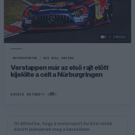
X / 24hnbr
MOTORSPORTOK
/
RED BULL RACING
Verstappen már az első rajt előtt
kijelölte a célt a Nürburgringen
0
KOVÁCS BOTOND
90 N
Itt állítsd be, hogy a motorsport.hu hírei elsők
között jelenjenek meg a keresőben.