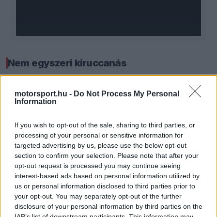
window.
Nem egyszeri kiruccanás
A projekt túlmutat egyetlen versenyen, mivel a
motorsport.hu -
Do Not Process My Personal
Verstappen.com Racing nemcsak saját
Information
szereplésében gondolkodik, hanem mások előtt is
If you wish to opt-out of the sale, sharing to third parties, or
utat nyitna. A háttérben már most is működik az
processing of your personal or sensitive information for
targeted advertising by us, please use the below opt-out
elképzelés, amely a szimulátoros világból vezet át
section to confirm your selection. Please note that after your
a valós versenyzésbe.
opt-out request is processed you may continue seeing
interest-based ads based on personal information utilized by
us or personal information disclosed to third parties prior to
EZEKET IS AJÁNLJUK
your opt-out. You may separately opt-out of the further
disclosure of your personal information by third parties on the
IAB’s list of downstream participants. This information may