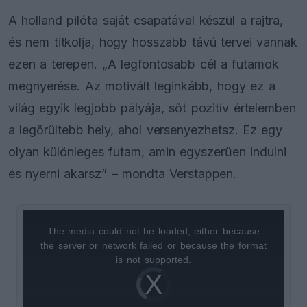
A holland pilóta saját csapatával készül a rajtra,
és nem titkolja, hogy hosszabb távú tervei vannak
ezen a terepen. „A legfontosabb cél a futamok
megnyerése. Az motivált leginkább, hogy ez a
világ egyik legjobb pályája, sőt pozitív értelemben
a legőrültebb hely, ahol versenyezhetsz. Ez egy
olyan különleges futam, amin egyszerűen indulni
és nyerni akarsz” – mondta Verstappen.
The media could not be loaded, either because
This
the server or network failed or because the format
is
is not supported.
Video
a
Player
is
loading.
modal