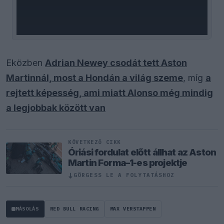
Eközben
Adrian Newey csodát tett Aston
Martinnál, most a Hondán a világ szeme
, míg
a
rejtett képesség, ami miatt Alonso még mindig
a legjobbak között van
KÖVETKEZŐ CIKK
Óriási fordulat előtt állhat az Aston
Martin Forma–1-es projektje
↓
GÖRGESS LE A FOLYTATÁSHOZ
MÁSOLÁS
RED BULL RACING
MAX VERSTAPPEN