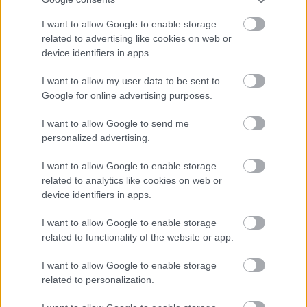
volna a Forma–1-en kívül is versenyezni, közben
I want to allow Google to enable storage
pedig a szimulátoros közegből segíteni pilótákat a
related to advertising like cookies on web or
device identifiers in apps.
valódi autókba. Ez már sikerült is Chris
Lulhammel” – magyarázta.
I want to allow my user data to be sent to
Google for online advertising purposes.
A mostani hétvégén erős felállás áll össze, hiszen
I want to allow Google to send me
personalized advertising.
Lucas Auer, Dani Juncadella és Jules Gounon is a
Mercedes-AMG GT3 volánja mögé ül Verstappen
I want to allow Google to enable storage
related to analytics like cookies on web or
mellett. A holland számára ez külön élményt
device identifiers in apps.
jelent. „Az év egyik legnagyobb versenye a
I want to allow Google to enable storage
Nürburgring 24 órás futama, ezért vagyunk itt.
related to functionality of the website or app.
Profi felállással indulunk, engem is beleértve, ami
I want to allow Google to enable storage
nagyon különleges. Ez olyasmi, amit minden
related to personalization.
évben szeretnék csinálni, akár egy, akár több