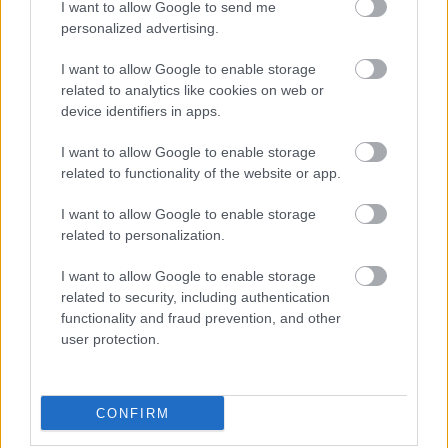
fejlesztésekről és a Honda
I want to allow Google to send me
motorról
personalized advertising.
I want to allow Google to enable storage
related to analytics like cookies on web or
A Porschénál és a BMW-nél sem lehetnek
device identifiers in apps.
büszkék, hiszen előbbi márka a nyolcadik helyre
I want to allow Google to enable storage
sorakozhat fel, az utóbbi pedig a tizedikre. A
related to functionality of the website or app.
bajnoki cím szempontjából érdekes adalék, hogy
I want to allow Google to enable storage
a többi esélyes sem villogott, hiszen Robert
related to personalization.
Kubicáék 83-as Ferrarija a 12., Kevin Estre és a 6-
I want to allow Google to enable storage
os Porsche pedig egy elfékezés után csak a 18.
related to security, including authentication
functionality and fraud prevention, and other
helyről várhatja majd a futamot.
user protection.
A szeptemberi japán verseny győztese, az Alpine
sem lehet boldog, miután egyik autója sem jutott
CONFIRM
be a Hyperpole-ba, így ők is a mezőny sűrűjéből