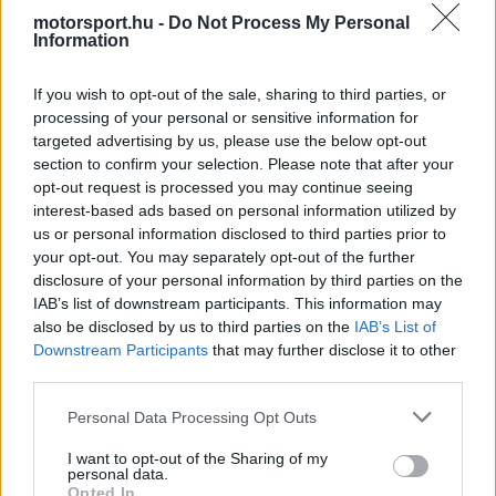
motorsport.hu -
Do Not Process My Personal
Information
The media could not be loaded, either because
This
If you wish to opt-out of the sale, sharing to third parties, or
the server or network failed or because the format
is
processing of your personal or sensitive information for
is not supported.
targeted advertising by us, please use the below opt-out
Video
a
Player
section to confirm your selection. Please note that after your
is
loading.
modal
opt-out request is processed you may continue seeing
interest-based ads based on personal information utilized by
window.
us or personal information disclosed to third parties prior to
your opt-out. You may separately opt-out of the further
disclosure of your personal information by third parties on the
IAB’s list of downstream participants. This information may
also be disclosed by us to third parties on the
IAB’s List of
Az ötödik legjobb időt eközben Alex Lynn futotta
Downstream Participants
that may further disclose it to other
meg a Jota Cadillackel, míg a hatodik a 009-es
third parties.
Aston Martin
Valkyrie lett Marco Sorensen
Please note that this website/app uses one or more Google
Personal Data Processing Opt Outs
services and may gather and store information including but
jóvoltából. A bajnokságot vezető Ferrari Antonio
not limited to your visit or usage behaviour. You may click to
I want to opt-out of the Sharing of my
Giovinazzival, James Caladóval és Alessandro
personal data.
grant or deny consent to Google and its third-party tags to
Opted In