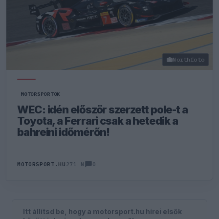
Northfoto
MOTORSPORTOK
WEC: idén először szerzett pole-t a
Toyota, a Ferrari csak a hetedik a
bahreini időmérőn!
0
MOTORSPORT.HU
271 N
Itt állítsd be, hogy a motorsport.hu hírei elsők