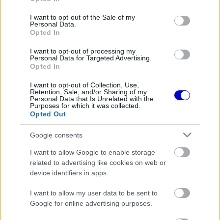
use your data for below specified purposes in below Google
Pier Guidival eközben csupán a hetedik rajtkockát
consent section.
I want to opt-out of the Sale of my
érte el.
Personal Data.
Opted In
I want to opt-out of processing my
EZEKET IS AJÁNLJUK
Personal Data for Targeted Advertising.
Opted In
I want to opt-out of Collection, Use,
FORMA-1
Retention, Sale, and/or Sharing of my
Itt az FIA bejelentése: Egy
Personal Data that Is Unrelated with the
szombati futam is vár a mezőnyre
Purposes for which it was collected.
Opted Out
Google consents
FORMA-1
Titkos kísérletek a Mercedesnél,
I want to allow Google to enable storage
mégis elvetették a Ferrari nagy
related to advertising like cookies on web or
trükkjét
device identifiers in apps.
I want to allow my user data to be sent to
Google for online advertising purposes.
FORMA-1
Adrian Newey megszólalt a titkos