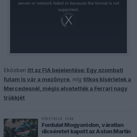
window.
server or network failed or because the format is not
supported.
Video
Player
is
loading.
Eközben
itt az FIA bejelentése: Egy szombati
futam is vár a mezőnyre
, míg
titkos kísérletek a
Mercedesnél, mégis elvetették a Ferrari nagy
trükkjét
KÖVETKEZŐ CIKK
Fordulat Mogyoródon, váratlan
dicséretet kapott az Aston Martin