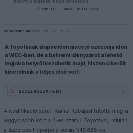
között jelenjenek meg a keresőben.
G
KÖVETETT FORRÁS BEÁLLÍTÁSA
MOTORSPORT.HU
/
2025. 11. 07. 18:05
A Toyotának alapvetően nincs jó szezonja idén
a WEC-ben, de a bahreini idényzárót a lehető
legjobb helyről kezdhetik majd, hiszen sikerült
kibérelniük a teljes első sort.
SZÓLJ HOZZÁ TE IS!
A kvalifikáció során Kamui Kobajasi futotta meg a
leggyorsabb kört a 7-es számú Toyotával, miután
a tízperces Hyperpole során 1:46,826-os