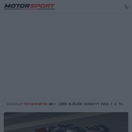
KEZDŐLAP
/
MOTORSPORTOK
/
WEC: IDÉN ELŐSZÖR SZERZETT POLE-T A TOYOTA, A FERRARI CSAK A HETEDIK A BAHREINI IDŐMÉRŐN!