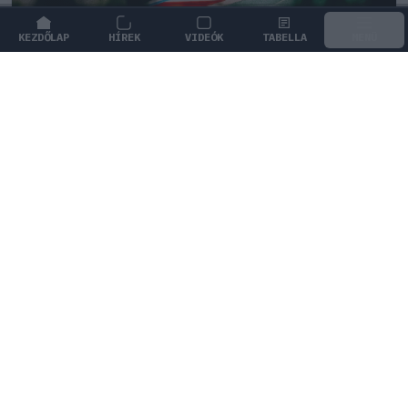
KEZDŐLAP
HÍREK
VIDEÓK
TABELLA
MENÜ
FORMA-1
/
ASTON MARTIN
Fordulat Mogyoródon, váratlan
dicséretet kapott az Aston Martin
Günther Steiner szerint az Aston Martin végre jó úton
jár a Hungaroringen bemutatott átfogó fejlesztéseinek
köszönhetően.
0
HEGEDŰS LÁSZLÓ
7Ó
KÖVETKEZŐ FUTAM
Holland Nagydíj
Zandvoort Circuit