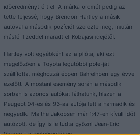
időeredményt ért el. A márka örömét pedig az
tette teljessé, hogy Brendon Hartley a másik
autóval a második pozíciót szerezte meg, miután
másfél tizeddel maradt el Kobajasi idejétől.
Hartley volt egyébként az a pilóta, aki ezt
megelőzően a Toyota legutóbbi pole-ját
szállította, méghozzá éppen Bahreinben egy évvel
ezelőtt. A mostani esemény során a második
sorban is azonos autókat láthatunk, hiszen a
Peugeot 94-es és 93-as autója lett a harmadik és
negyedik. Malthe Jakobsen már 1:47-en kívüli időt
autózott, de így is le tudta győzni Jean-Eric
Vergne-t a testvérautóban.