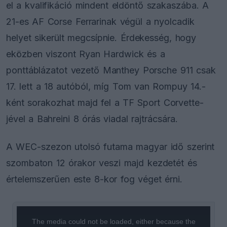
el a kvalifikáció mindent eldöntő szakaszába. A
21-es AF Corse Ferrarinak végül a nyolcadik
helyet sikerült megcsípnie. Érdekesség, hogy
eközben viszont Ryan Hardwick és a
ponttáblázatot vezető Manthey Porsche 911 csak
17. lett a 18 autóból, míg Tom van Rompuy 14.-
ként sorakozhat majd fel a TF Sport Corvette-
jével a Bahreini 8 órás viadal rajtrácsára.
A WEC-szezon utolsó futama magyar idő szerint
szombaton 12 órakor veszi majd kezdetét és
értelemszerűen este 8-kor fog véget érni.
This
is
a
The media could not be loaded, either because the
modal