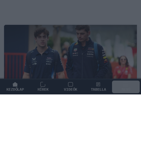
KEZDŐLAP
HÍREK
VIDEÓK
TABELLA
MENÜ
FORMA-1
/
MCLAREN
A saját protezsáltja állhat Max
Verstappen útjába a jövőben
Max Verstappen különleges tehetséget támogat, aki