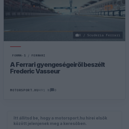
X / Scuderia Ferrari
FORMA-1
/
FERRARI
A Ferrari gyengeségeiről beszélt
Frederic Vasseur
0
MOTORSPORT.HU
491 N
Itt állítsd be, hogy a motorsport.hu hírei elsők
között jelenjenek meg a keresőben.