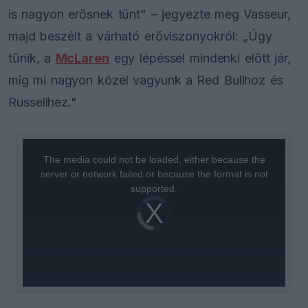
is nagyon erősnek tűnt" – jegyezte meg Vasseur,
majd beszélt a várható erőviszonyokról: „Úgy
tűnik, a
McLaren
egy lépéssel mindenki előtt jár,
míg mi nagyon közel vagyunk a Red Bullhoz és
Russellhez."
This
is
a
The media could not be loaded, either because the
modal
window.
server or network failed or because the format is not
supported.
Video
Player
is
loading.