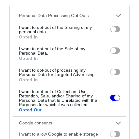
third parties.
Please note that this website/app uses one or more Google
Personal Data Processing Opt Outs
The media could not be loaded, either because
This
services and may gather and store information including but
the server or network failed or because the format
not limited to your visit or usage behaviour. You may click to
I want to opt-out of the Sharing of my
is
is not supported.
personal data.
grant or deny consent to Google and its third-party tags to
Opted In
Video
a
use your data for below specified purposes in below Google
Player
is
consent section.
loading.
I want to opt-out of the Sale of my
modal
Personal Data.
Opted In
window.
I want to opt-out of processing my
Personal Data for Targeted Advertising.
Opted In
Az egyensúly tekintetében az autónak még
I want to opt-out of Collection, Use,
Retention, Sale, and/or Sharing of my
Personal Data that Is Unrelated with the
mindig voltak alulkormányozottsági problémái, de
Purposes for which it was collected.
Opted Out
a csapatfőnök szavait hallva a nap végén két
pilótája mégis elégedett volt az SF-25
Google consents
egyensúlyával. „Nem hiszem, hogy túl messze
I want to allow Google to enable storage