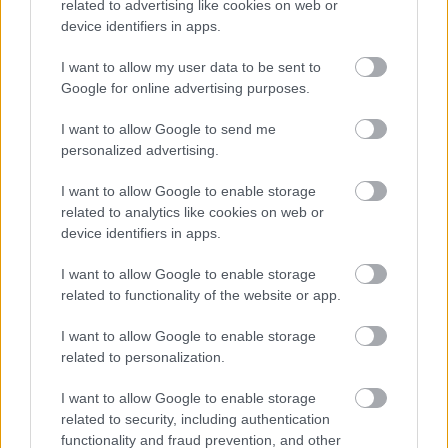
lennénk" – tette hozzá.
related to advertising like cookies on web or
device identifiers in apps.
EZEKET IS AJÁNLJUK
I want to allow my user data to be sent to
Google for online advertising purposes.
FORMA-1
I want to allow Google to send me
Kellemetlen meglepetés érte a
personalized advertising.
nyári szünetben a Forma–1-es
pilótát
I want to allow Google to enable storage
related to analytics like cookies on web or
device identifiers in apps.
FORMA-1
A McLaren korábbi szerelője
I want to allow Google to enable storage
kitálalt Hamilton F1-es
related to functionality of the website or app.
debütálásáról
I want to allow Google to enable storage
related to personalization.
FORMA-1
I want to allow Google to enable storage
Sainz visszatérne a Red Bullhoz,
related to security, including authentication
ahol a győzelemért harcolhatna
functionality and fraud prevention, and other