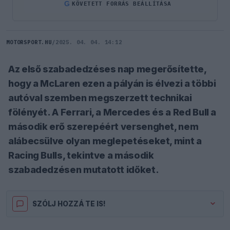
G
KÖVETETT FORRÁS BEÁLLÍTÁSA
MOTORSPORT.HU
/
2025. 04. 04. 14:12
Az első szabadedzéses nap megerősítette,
hogy a McLaren ezen a pályán is élvezi a többi
autóval szemben megszerzett technikai
fölényét. A Ferrari, a Mercedes és a Red Bull a
második erő szerepéért versenghet, nem
alábecsülve olyan meglepetéseket, mint a
Racing Bulls, tekintve a második
szabadedzésen mutatott időket.
SZÓLJ HOZZÁ TE IS!