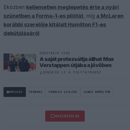
Eközben
kellemetlen meglepetés érte a nyári
szünetben a Forma–1-es pilótát
, míg
a McLaren
korábbi szerelője kitálalt Hamilton F1-es
debütálásáról
KÖVETKEZŐ CIKK
A saját protezsáltja állhat Max
Verstappen útjába a jövőben
↓
GÖRGESS LE A FOLYTATÁSHOZ
MÁSOLÁS
FERRARI
CHARLES LECLERC
LEWIS HAMILTON
HOZZÁSZÓLOK