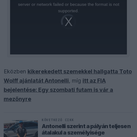
window.
server or network failed or because the format is not
supported.
Video
Player
is
loading.
Eközben
kikerekedett szemekkel hallgatta Toto
Wolff ajánlatát Antonelli
, míg
itt az FIA
bejelentése: Egy szombati futam is vár a
mezőnyre
KÖVETKEZŐ CIKK
Antonelli szerint a pályán teljesen
átalakul a személyisége