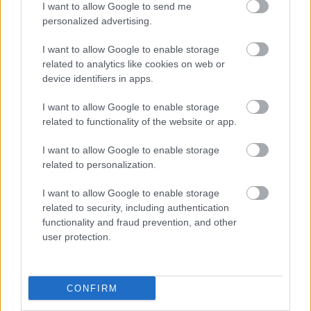
I want to allow Google to send me
mostantól újra harcban lesz a bajnoki címért, de
personalized advertising.
Yamamoto nem ért egyet. „Nem hiszem, hogy
I want to allow Google to enable storage
fordult a kocka" - mondja.
related to analytics like cookies on web or
device identifiers in apps.
EZEKET IS AJÁNLJUK
I want to allow Google to enable storage
related to functionality of the website or app.
FORMA-1
I want to allow Google to enable storage
Kikerekedett szemekkel hallgatta
related to personalization.
Toto Wolff ajánlatát Antonelli
I want to allow Google to enable storage
related to security, including authentication
functionality and fraud prevention, and other
FORMA-1
user protection.
Itt az FIA bejelentése: Egy
szombati futam is vár a mezőnyre
CONFIRM