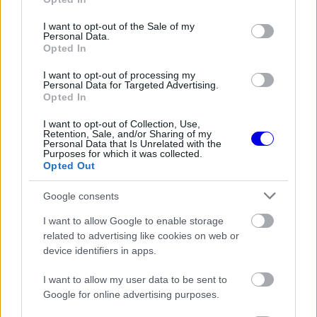
use your data for below specified purposes in below Google
Powertrains motorja jobb az általános
consent section.
I want to opt-out of the Sale of my
teljesítményt tekintve, beleértve a
Personal Data.
Opted In
megbízhatóságot is" - mondta az AS-Webnek.
I want to opt-out of processing my
Personal Data for Targeted Advertising.
Opted In
The media could not be loaded, either because
This
I want to opt-out of Collection, Use,
the server or network failed or because the format
Retention, Sale, and/or Sharing of my
is
Personal Data that Is Unrelated with the
is not supported.
Purposes for which it was collected.
Video
a
Opted Out
Player
is
loading.
modal
Google consents
window.
I want to allow Google to enable storage
related to advertising like cookies on web or
device identifiers in apps.
I want to allow my user data to be sent to
Néhány rajongó és szakértő úgy véli, hogy a
Google for online advertising purposes.
Ferrari és Leclerc megfordította a kockát, és