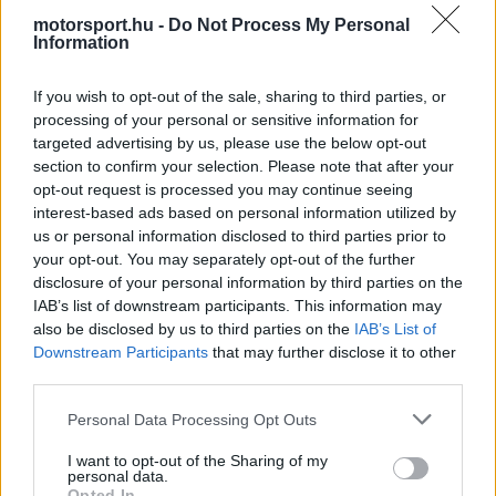
távozott a Hondától, és most független
motorsport.hu -
Do Not Process My Personal
Information
tanácsadóként dolgozik a Red Bullnak. Yamamoto
szerint
Max Verstappen
nagyszerű munkát
If you wish to opt-out of the sale, sharing to third parties, or
processing of your personal or sensitive information for
végzett vasárnap, beleértve a futam leggyorsabb
targeted advertising by us, please use the below opt-out
körét is. Kemény verseny volt a csapat számára,
section to confirm your selection. Please note that after your
opt-out request is processed you may continue seeing
mivel Verstappen extrém gumikopástól
interest-based ads based on personal information utilized by
szenvedett.
us or personal information disclosed to third parties prior to
your opt-out. You may separately opt-out of the further
disclosure of your personal information by third parties on the
A Ferrari ezért sokkal gyorsabbnak tűnt vasárnap,
IAB’s list of downstream participants. This information may
also be disclosed by us to third parties on the
IAB’s List of
mint a
Red Bull
, Yamamoto szerint mégis
Downstream Participants
that may further disclose it to other
Verstappen csapatának van jobb autója. „Igaz,
third parties.
hogy a Ferrari erős, de Carlos Sainz felrobbant
Please note that this website/app uses one or more Google
Personal Data Processing Opt Outs
services and may gather and store information including but
motorját elnézve úgy gondolom, hogy a HRC
not limited to your visit or usage behaviour. You may click to
I want to opt-out of the Sharing of my
[Honda Racing Corporation] és a Red Bull
personal data.
grant or deny consent to Google and its third-party tags to
Opted In