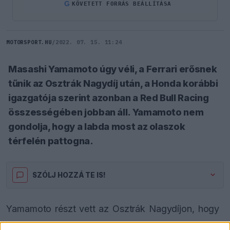
G
KÖVETETT FORRÁS BEÁLLÍTÁSA
MOTORSPORT.HU
/
2022. 07. 15. 11:24
Masashi Yamamoto úgy véli, a Ferrari erősnek
tűnik az Osztrák Nagydíj után, a Honda korábbi
igazgatója szerint azonban a Red Bull Racing
összességében jobban áll. Yamamoto nem
gondolja, hogy a labda most az olaszok
térfelén pattogna.
SZÓLJ HOZZÁ TE IS!
Yamamoto részt vett az Osztrák Nagydíjon, hogy
élőben nézze a Red Bull futamát. Az év elején