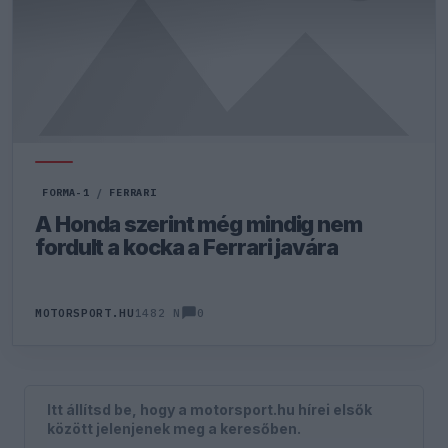
FORMA-1
/
FERRARI
A Honda szerint még mindig nem
fordult a kocka a Ferrari javára
0
MOTORSPORT.HU
1482 N
Itt állítsd be, hogy a motorsport.hu hírei elsők
között jelenjenek meg a keresőben.