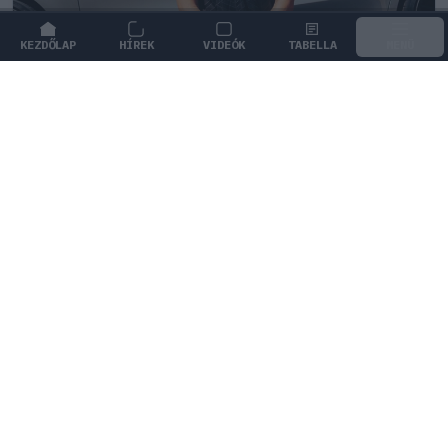
KEZDŐLAP
HÍREK
VIDEÓK
TABELLA
MENÜ
FORMA-1
/
MERCEDES
Antonelli szerint a pályán teljesen
átalakul a személyisége
Andrea Kimi Antonelli nyíltan beszélt arról, miként
alakul át a személyisége, amikor elfoglalja a helyét a
versenyautóban.
0
KISS SÁNDOR
10 P
KÖVETKEZŐ FUTAM
Holland Nagydíj
Zandvoort Circuit