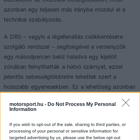
azonban egy teljesen más irányba mozdul el a
technikai szabályozás.
A DRS – vagyis a légellenállás csökkentésére
szolgáló rendszer – segítségével a versenyzők
egy másodpercen belül haladva egy kijelölt
zónában felnyithatták a hátsó szárnyat, ezzel
jelentős sebességtöbbletre tehettek szert a
hosszabb egyenesekben. Ez a lehetőség azonban
2026-tól már nem áll majd rendelkezésre.
motorsport.hu -
Do Not Process My Personal
Information
The media could not be loaded, either because
This
If you wish to opt-out of the sale, sharing to third parties, or
the server or network failed or because the format
processing of your personal or sensitive information for
is
is not supported.
targeted advertising by us, please use the below opt-out