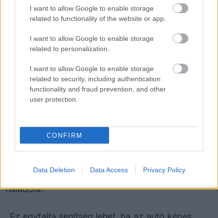
aerodinamikát használjuk ki. Az egész az
I want to allow Google to enable storage
related to functionality of the website or app.
elektromos energia felhasználásán és
visszanyerésén alapul, vagyis teljesen más logika
I want to allow Google to enable storage
related to personalization.
mentén működik, mint a DRS" - mondta.
I want to allow Google to enable storage
related to security, including authentication
Allison arról is beszélt, hogy az új rendszer egy
functionality and fraud prevention, and other
előre meghatározott érzékelési pont alapján
user protection.
aktiválódik – hasonlóan a DRS-hez –, és
lehetőséget ad arra, hogy az autó egy kör során
CONFIRM
több elektromos energiát gyűjtsön vissza. Ezt az
extra energiát aztán az egyenesekben
Data Deletion
Data Access
Privacy Policy
használhatják fel, hogy felzárkózzanak az előttük
haladóra.
„Ez egyfajta segítség lehet, ha az autó képes