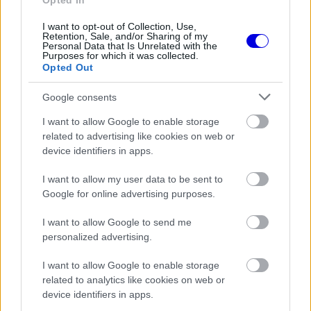
Opted In
I want to opt-out of Collection, Use,
Retention, Sale, and/or Sharing of my
FORMA-1
Personal Data that Is Unrelated with the
Ijesztő jelzés Spából, tényleg túl
Purposes for which it was collected.
lassúak lettek az új F1-es autók?
Opted Out
Google consents
I want to allow Google to enable storage
FORMA-1
related to advertising like cookies on web or
Sainz visszatérne a Red Bullhoz,
ahol a győzelemért harcolhatna
device identifiers in apps.
I want to allow my user data to be sent to
Google for online advertising purposes.
FORMA-1
I want to allow Google to send me
Minden lapját egyetlen pilótára
teheti fel a Ferrari
personalized advertising.
I want to allow Google to enable storage
related to analytics like cookies on web or
device identifiers in apps.
„A legnagyobb különbség az, hogy itt nem az