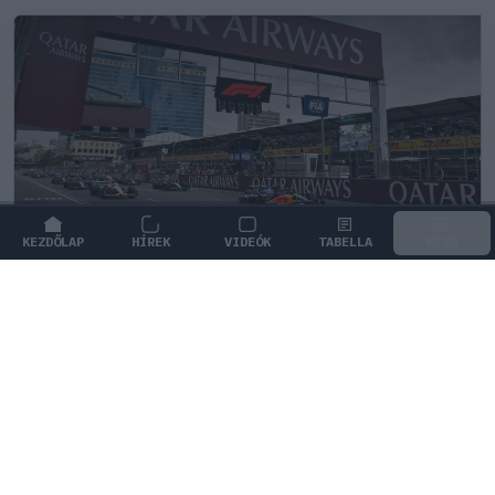
KEZDŐLAP
HÍREK
VIDEÓK
TABELLA
MENÜ
FORMA-1
Ez is Max Verstappennek köszönhető
Raymond Vermeulen szerint Max Verstappen
gyökeresen megváltoztatta a motorsport megítélését
Hollandiában, és felébresztette a sportágat a
tetszhalálból.