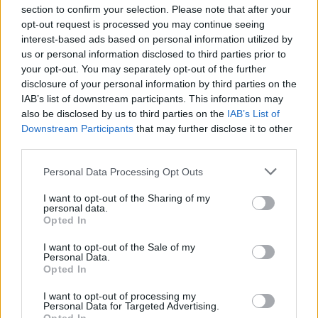
Video
a
section to confirm your selection. Please note that after your
Player
is
opt-out request is processed you may continue seeing
loading.
modal
interest-based ads based on personal information utilized by
us or personal information disclosed to third parties prior to
window.
your opt-out. You may separately opt-out of the further
disclosure of your personal information by third parties on the
IAB’s list of downstream participants. This information may
also be disclosed by us to third parties on the
IAB’s List of
A jelenlegi tervek szerint a DRS helyét az
Downstream Participants
that may further disclose it to other
third parties.
úgynevezett „Overtake Mode”, azaz előzési mód
Please note that this website/app uses one or more Google
Personal Data Processing Opt Outs
veszi át, ami teljes egészében az autók hibrid
services and may gather and store information including but
rendszerére és az energiamenedzsmentre épül. A
not limited to your visit or usage behaviour. You may click to
I want to opt-out of the Sharing of my
personal data.
grant or deny consent to Google and its third-party tags to
Mercedes
technikai igazgatója, James Allison
Opted In
use your data for below specified purposes in below Google
szerint azonban ez az új mechanizmus közel sem
consent section.
I want to opt-out of the Sale of my
Personal Data.
lesz olyan hatékony, mint a korábbi megoldás.
Opted In
I want to opt-out of processing my
Personal Data for Targeted Advertising.
EZEKET IS AJÁNLJUK