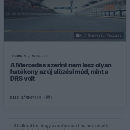
X / Scuderia Ferrari
FORMA-1
/
MERCEDES
A Mercedes szerint nem lesz olyan
hatékony az új előzési mód, mint a
DRS volt
3
KISS SÁNDOR
185 N
Itt állítsd be, hogy a motorsport.hu hírei elsők