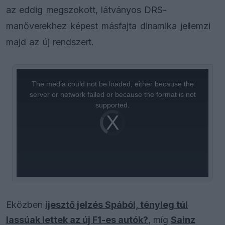
az eddig megszokott, látványos DRS-
manőverekhez képest másfajta dinamika jellemzi
majd az új rendszert.
This
is
a
The media could not be loaded, either because the
modal
window.
server or network failed or because the format is not
supported.
Video
Player
is
loading.
Eközben
ijesztő jelzés Spából, tényleg túl
lassúak lettek az új F1-es autók?
, míg
Sainz