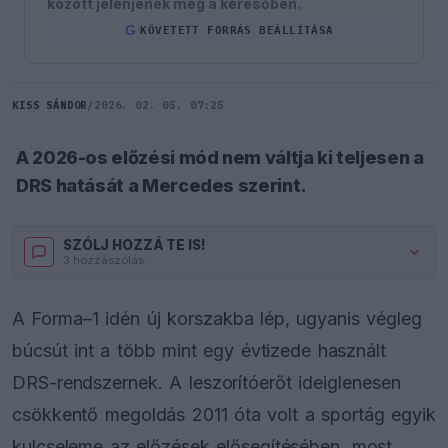
között jelenjenek meg a keresőben.
G
KÖVETETT FORRÁS BEÁLLÍTÁSA
KISS SÁNDOR
/
2026. 02. 05. 07:25
A 2026-os előzési mód nem váltja ki teljesen a
DRS hatását a Mercedes szerint.
SZÓLJ HOZZÁ TE IS!
3 hozzászólás.
A Forma–1 idén új korszakba lép, ugyanis végleg
búcsút int a több mint egy évtizede használt
DRS-rendszernek. A leszorítóerőt ideiglenesen
csökkentő megoldás 2011 óta volt a sportág egyik
kulcseleme az előzések elősegítésében, most