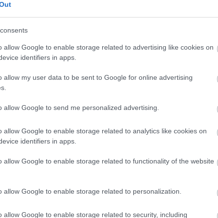
n támogatás, mert akkor nem látsz versenyt. És nem is fe
Out
Alonso-Petrov szituáció, ráadásul egy cím múlott rajta. 
ég folyamatosan a másik mögött haladni, ami ugye előfelt
consents
o allow Google to enable storage related to advertising like cookies on
evice identifiers in apps.
nikénevagymi
HITELESÍTETT
o allow my user data to be sent to Google for online advertising
0
0
Némí
nikenevagymi
2026. 02. 05. 21:26
s.
em kéne olyan pályán versenyzősdit játszani, ahol képtel
to allow Google to send me personalized advertising.
t az összes ilyen pályát. Minimum 1,5 km egyenes legyen
Bakuban 2 km hosszú az egyenes (egyenesnek mondom, mert 
o allow Google to enable storage related to analytics like cookies on
et is előzni, ha vki gyorsabb. Sokszor nem egyszerű ott 
evice identifiers in apps.
o allow Google to enable storage related to functionality of the website
o allow Google to enable storage related to personalization.
ken is.
o allow Google to enable storage related to security, including