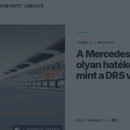
SPORTOK
PIT LANE
AUTÓ
FORMA-1
/
MERCEDES
A Mercedes 
olyan hatéko
mint a DRS v
3
KISS SÁNDOR
184 N
X / Scuderia Ferrari