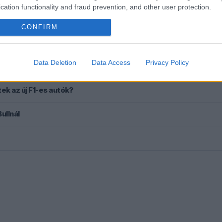
cation functionality and fraud prevention, and other user protection.
CONFIRM
rosan mindenki ezt másolhatja
Data Deletion
Data Access
Privacy Policy
Ferrarinak
Ijesztő jelzés Spából, tényleg túl lassúak lettek az új F1-es autók?
ullnál