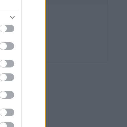
ltétlen
A
étele
tás
Válasz
enség az
nagyon
sem...