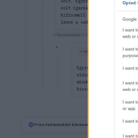
volt. Egyszerűen kell valamilye
Opted 
volt igazságos az az abu dhabi 
kifinomult aero miatt képtelens
Google 
lenne a vadászatnak.
I want t
Összecsukás
(1 válasz)
web or d
Versenyez
I want t
V
↳ Válasz
@bkir
@versenyez
purpose
Egyrészt, másrészt meg n
I want 
előzés. Építsék szépen á
mindenhol, kezdjük ott. 
I want t
kicsi az a "kanyar") leh
web or d
I want t
or app.
I want t
Friss tartalmakért kövessetek minket a Google Híre
I want t