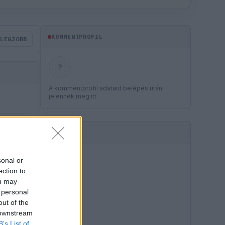
KOMMENTPROFIL
LEGJOBB
?
A kommentprofil adataid belépés után
jelennek meg itt.
HIRDETÉS
sonal or
ection to
ou may
 personal
out of the
 downstream
B’s List of