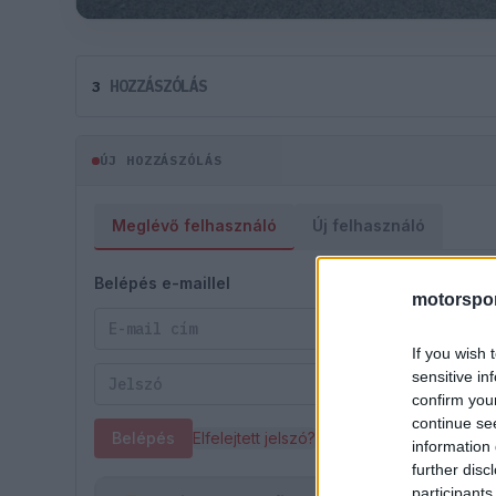
HOZZÁSZÓLÁS
3
ÚJ HOZZÁSZÓLÁS
Meglévő felhasználó
Új felhasználó
Belépés e-maillel
motorspor
If you wish 
sensitive in
confirm you
continue se
Belépés
Elfelejtett jelszó?
information 
further disc
participants