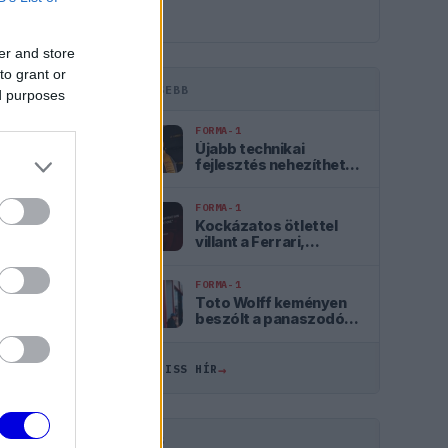
er and store
to grant or
LEGFRISSEBB
ed purposes
tás
Válasz
FORMA-1
Újabb technikai
fejlesztés nehezítheti
meg Piastri életét a
 volt.
McLarennél
ett
FORMA-1
Kockázatos ötlettel
villant a Ferrari,
hamarosan mindenki
ezt másolhatja
FORMA-1
Toto Wolff keményen
beszólt a panaszodó
tás
Válasz
Ferrarinak
→
ÖSSZES FRISS HÍR
ár akkor
még nem
i régen
HIRDETÉS