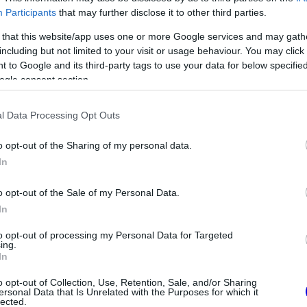
Participants
that may further disclose it to other third parties.
z e-mail alapú rendszerre.
 that this website/app uses one or more Google services and may gath
including but not limited to your visit or usage behaviour. You may click 
 to Google and its third-party tags to use your data for below specifi
ogle consent section.
2
2
Némí
:08
l Data Processing Opt Outs
voltak vmi sportszerűek. Gombnyomással előzés, elég béna
 mondom hogy tudtam volna jobbat, de alapvetően nem kell
o opt-out of the Sharing of my personal data.
erű F1-es autók felé...
In
o opt-out of the Sale of my Personal Data.
In
0
0
Némí
:34
to opt-out of processing my Personal Data for Targeted
ing.
In
 Alonso-Petrov affér miatt hozták ezt az újítást, mert m
k alatt. Egyszerűen képtelenség volt előzni akkor pedig 
o opt-out of Collection, Use, Retention, Sale, and/or Sharing
ersonal Data that Is Unrelated with the Purposes for which it
 kocsik. Ez a mai, modern kori formula sajnos nem az, am
lected.