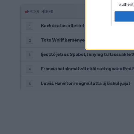
authenti
FRISS HÍREK
Kockázatos ötlettel villant a Ferrari, hama
1
Toto Wolff keményen beszólt a panaszodó 
2
3
Francia hatalomátvételről suttognak a Red B
4
Lewis Hamilton megmutatta új kiskutyáját
5