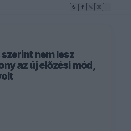
szerint nem lesz
ny az új előzési mód,
olt