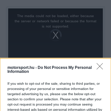
The media could not be loaded, either because
This
the server or network failed or because the format
is
is not supported.
Video
a
Player
is
loading.
modal
window.
motorsport.hu -
Do Not Process My Personal
Information
Wilson oktatási módszerének egyik legfontosabb
eleme az úgynevezett laposautó-filozófia, amelyet
If you wish to opt-out of the sale, sharing to third parties, or
processing of your personal or sensitive information for
egy átlagos utcai autóval tanít az egyesült
targeted advertising by us, please use the below opt-out
királyságbeli Bruntingthorpe repülőtéren. A
section to confirm your selection. Please note that after your
opt-out request is processed you may continue seeing
technika lényege a terhelés minimalizálása azáltal,
interest-based ads based on personal information utilized by