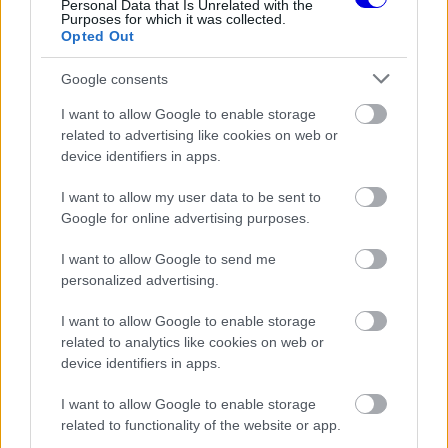
Personal Data that Is Unrelated with the
Purposes for which it was collected.
FORMA-1
Opted Out
Rendkívül okos döntést hozott az
Aston Martin az F1-ben
Google consents
I want to allow Google to enable storage
related to advertising like cookies on web or
device identifiers in apps.
Széles körű összefogás
I want to allow my user data to be sent to
A szakember számára létrehozott
GoFundMe
Google for online advertising purposes.
oldalon a cikk írásának pillanatában már több mint
I want to allow Google to send me
167 ezer font gyűlt össze a kitűzött 185 ezres
personalized advertising.
célból. A baráti kapcsolatot ápoló Newey
I want to allow Google to enable storage
nagylelkű felajánlása mellett Bottas ötezer, Perez
related to analytics like cookies on web or
device identifiers in apps.
pedig 4298 fontot utalt.
I want to allow Google to enable storage
related to functionality of the website or app.
A támogatók listáján szerepel a
McLaren