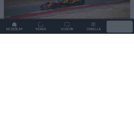
KEZDŐLAP
HÍREK
VIDEÓK
TABELLA
MENÜ
FORMA-1
/
MCLAREN
Kimi Räikkönen, akinek több
világbajnoki címet kellett volna
nyernie a McLarennel
Indy Lall szerint Kimi Räikkönen óriási tehetség volt,
akivel több világbajnoki címet is nyerniük kellett volna.
1
KOVÁCS ENIKŐ
1Ó
KÖVETKEZŐ FUTAM