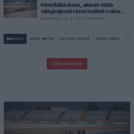
Kimi Räikkönen, akinek több
világbajnoki címet kellett volna
nyernie a McLarennel
GÖRGESS LE A FOLYTATÁSHOZ
↓
MÁSOLÁS
ASTON MARTIN
VALTTERI BOTTAS
SERGIO PEREZ
ADRI
HOZZÁSZÓLOK