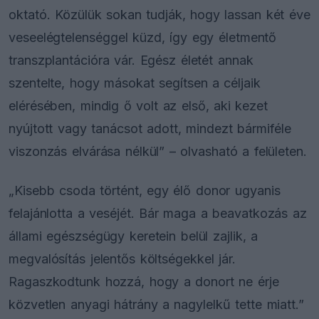
oktató. Közülük sokan tudják, hogy lassan két éve
veseelégtelenséggel küzd, így egy életmentő
transzplantációra vár. Egész életét annak
szentelte, hogy másokat segítsen a céljaik
elérésében, mindig ő volt az első, aki kezet
nyújtott vagy tanácsot adott, mindezt bármiféle
viszonzás elvárása nélkül” – olvasható a felületen.
„Kisebb csoda történt, egy élő donor ugyanis
felajánlotta a veséjét. Bár maga a beavatkozás az
állami egészségügy keretein belül zajlik, a
megvalósítás jelentős költségekkel jár.
Ragaszkodtunk hozzá, hogy a donort ne érje
közvetlen anyagi hátrány a nagylelkű tette miatt.”