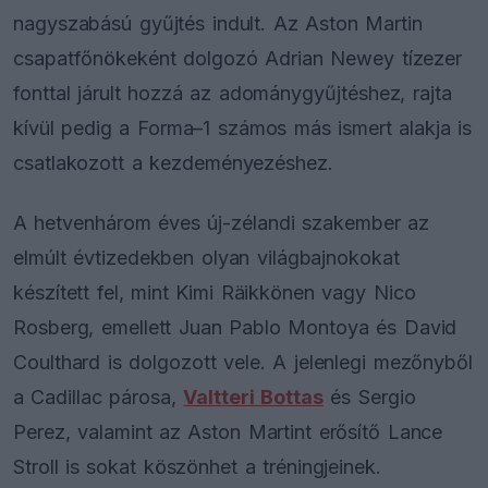
nagyszabású gyűjtés indult. Az Aston Martin
csapatfőnökeként dolgozó Adrian Newey tízezer
fonttal járult hozzá az adománygyűjtéshez, rajta
kívül pedig a Forma–1 számos más ismert alakja is
csatlakozott a kezdeményezéshez.
A hetvenhárom éves új-zélandi szakember az
elmúlt évtizedekben olyan világbajnokokat
készített fel, mint Kimi Räikkönen vagy Nico
Rosberg, emellett Juan Pablo Montoya és David
Coulthard is dolgozott vele. A jelenlegi mezőnyből
a Cadillac párosa,
Valtteri Bottas
és Sergio
Perez, valamint az Aston Martint erősítő Lance
Stroll is sokat köszönhet a tréningjeinek.