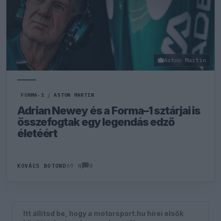
Aston Martin
FORMA-1
/
ASTON MARTIN
Adrian Newey és a Forma–1 sztárjai is
összefogtak egy legendás edző
életéért
0
KOVÁCS BOTOND
69 N
Itt állítsd be, hogy a motorsport.hu hírei elsők