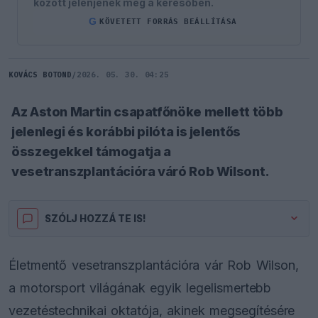
között jelenjenek meg a keresőben.
G
KÖVETETT FORRÁS BEÁLLÍTÁSA
KOVÁCS BOTOND
/
2026. 05. 30. 04:25
Az Aston Martin csapatfőnöke mellett több
jelenlegi és korábbi pilóta is jelentős
összegekkel támogatja a
vesetranszplantációra váró Rob Wilsont.
SZÓLJ HOZZÁ TE IS!
Életmentő vesetranszplantációra vár Rob Wilson,
a motorsport világának egyik legelismertebb
vezetéstechnikai oktatója, akinek megsegítésére