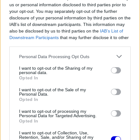
hogy a jármű súlyát egyenletesen osztják el a
us or personal information disclosed to third parties prior to
your opt-out. You may separately opt-out of the further
négy keréken, ami gyorsabb és
disclosure of your personal information by third parties on the
kiegyensúlyozottabb köridőket eredményez.
IAB’s list of downstream participants. This information may
also be disclosed by us to third parties on the
IAB’s List of
Downstream Participants
that may further disclose it to other
EZEKET IS AJÁNLJUK
third parties.
Please note that this website/app uses one or more Google
Personal Data Processing Opt Outs
services and may gather and store information including but
FORMA-1
not limited to your visit or usage behaviour. You may click to
I want to opt-out of the Sharing of my
Fontos kulcsembert csábított át
personal data.
grant or deny consent to Google and its third-party tags to
riválisától a Red Bull
Opted In
use your data for below specified purposes in below Google
consent section.
I want to opt-out of the Sale of my
Personal Data.
Opted In
FORMA-1
Különös szövetség segítheti
I want to opt-out of processing my
Esteban Ocon Aston Martinhoz
Personal Data for Targeted Advertising.
igazolását
Opted In
I want to opt-out of Collection, Use,
Retention, Sale, and/or Sharing of my